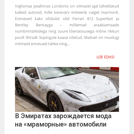
Inglismaa pealinnas Londonis on viimasel ajal täheldatud
kalleid autosid, mille kerevärv imiteerib valget marmorit.
Esimesed kaks sõidukit olid Ferrari 812 Superfast ja
Bentley Bentayga – mõlemad araabiamaade
numbrimärkidega ning suure tõenäosusega mõne rikkuri
poolt lihtsalt šopingule kaasa võetud. Maitsel on muidugi
mitmeid erinevaid tahke ning...
LOE EDASI
В Эмиратах зарождается мода
на «мраморные» автомобили