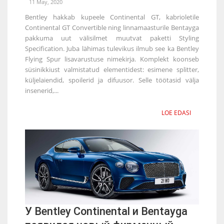
11 May, 2020
Bentley hakkab kupeele Continental GT, kabrioletile
Continental GT Convertible ning linnamaasturile Bentayga
pakkuma uut välisilmet muutvat paketti Styling
Specification. Juba lähimas tulevikus ilmub see ka Bentley
Flying Spur lisavarustuse nimekirja. Komplekt koonseb
süsinikkiust valmistatud elementidest: esimene splitter,
küljelaiendid, spoilerid ja difuusor. Selle töötasid välja
insenerid,...
LOE EDASI
У Bentley Continental и Bentayga