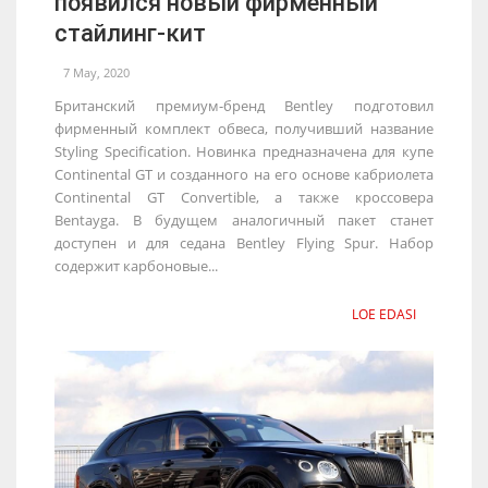
появился новый фирменный
стайлинг-кит
7 May, 2020
Британский премиум-бренд Bentley подготовил
фирменный комплект обвеса, получивший название
Styling Specification. Новинка предназначена для купе
Continental GT и созданного на его основе кабриолета
Continental GT Convertible, а также кроссовера
Bentayga. В будущем аналогичный пакет станет
доступен и для седана Bentley Flying Spur. Набор
содержит карбоновые...
LOE EDASI