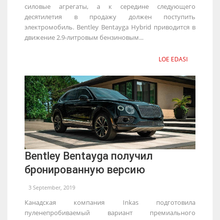
силовые агрегаты, а к середине следующего
десятилетия в продажу должен поступить
электромобиль. Bentley Bentayga Hybrid приводится в
движение 2.9-литровым бензиновым...
LOE EDASI
Bentley Bentayga получил
бронированную версию
3 September, 2019
Канадская компания Inkas подготовила
пуленепробиваемый вариант премиального