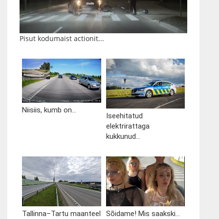
Pisut kodumaist actionit...
Niisiis, kumb on...
Iseehitatud
elektrirattaga
kukkunud...
Tallinna–Tartu maanteel
Sõidame! Mis saakski...