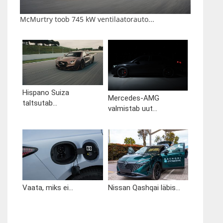
McMurtry toob 745 kW ventilaatorauto...
Hispano Suiza
Mercedes-AMG
taltsutab...
valmistab uut...
Vaata, miks ei...
Nissan Qashqai läbis...