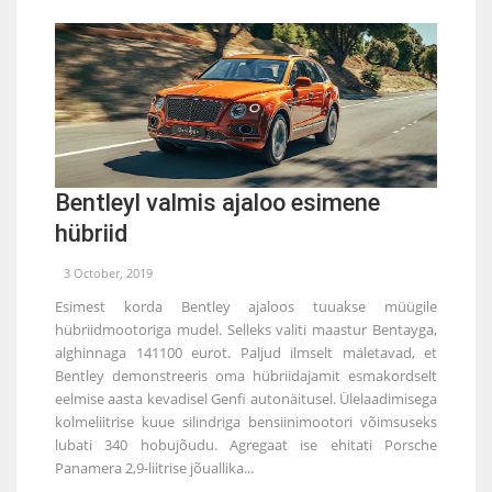
Bentleyl valmis ajaloo esimene
hübriid
3 October, 2019
Esimest korda Bentley ajaloos tuuakse müügile
hübriidmootoriga mudel. Selleks valiti maastur Bentayga,
alghinnaga 141100 eurot. Paljud ilmselt mäletavad, et
Bentley demonstreeris oma hübriidajamit esmakordselt
eelmise aasta kevadisel Genfi autonäitusel. Ülelaadimisega
kolmeliitrise kuue silindriga bensiinimootori võimsuseks
lubati 340 hobujõudu. Agregaat ise ehitati Porsche
Panamera 2,9-liitrise jõuallika...