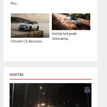
Roc...
Uncharted peab
tõestama,...
Citroën C5 Aircross...
HUVITAV