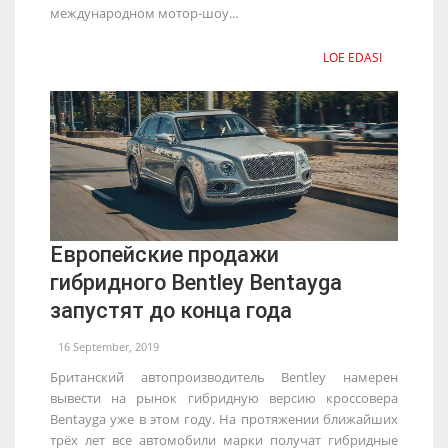
международном мотор-шоу...
LOE EDASI
Европейские продажи
гибридного Bentley Bentayga
запустят до конца года
16 September, 2019
Британский автопроизводитель Bentley намерен
вывести на рынок гибридную версию кроссовера
Bentayga уже в этом году. На протяжении ближайших
трёх лет все автомобили марки получат гибридные