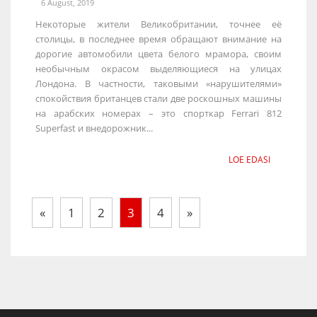
6 August, 2019
Некоторые жители Великобритании, точнее её
столицы, в последнее время обращают внимание на
дорогие автомобили цвета белого мрамора, своим
необычным окрасом выделяющиеся на улицах
Лондона. В частности, таковыми «нарушителями»
спокойствия британцев стали две роскошных машины
на арабских номерах – это спорткар Ferrari 812
Superfast и внедорожник...
LOE EDASI
«
1
2
3
4
»