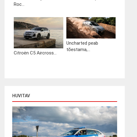
Roc...
Uncharted peab
tõestama,...
Citroën C5 Aircross...
HUVITAV