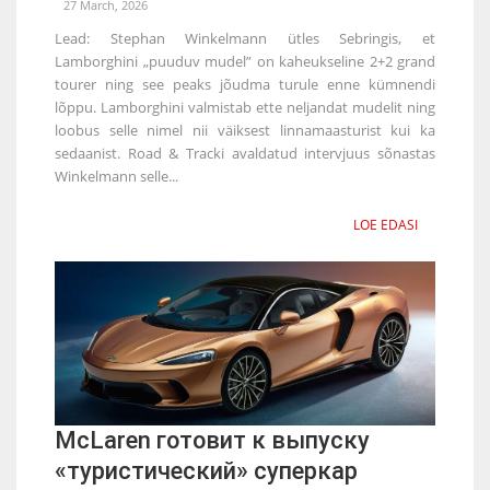
27 March, 2026
Lead: Stephan Winkelmann ütles Sebringis, et
Lamborghini „puuduv mudel” on kaheukseline 2+2 grand
tourer ning see peaks jõudma turule enne kümnendi
lõppu. Lamborghini valmistab ette neljandat mudelit ning
loobus selle nimel nii väiksest linnamaasturist kui ka
sedaanist. Road & Tracki avaldatud intervjuus sõnastas
Winkelmann selle...
LOE EDASI
McLaren готовит к выпуску
«туристический» суперкар