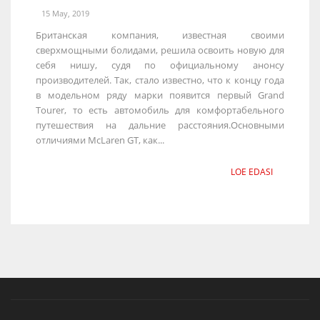
15 May, 2019
Британская компания, известная своими
сверхмощными болидами, решила освоить новую для
себя нишу, судя по официальному анонсу
производителей. Так, стало известно, что к концу года
в модельном ряду марки появится первый Grand
Tourer, то есть автомобиль для комфортабельного
путешествия на дальние расстояния.Основными
отличиями McLaren GT, как...
LOE EDASI