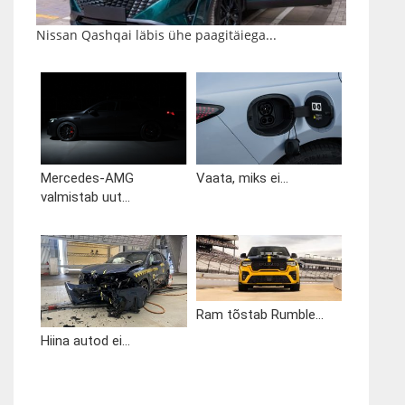
Nissan Qashqai läbis ühe paagitäiega...
Mercedes-AMG
Vaata, miks ei...
valmistab uut...
Ram tõstab Rumble...
Hiina autod ei...