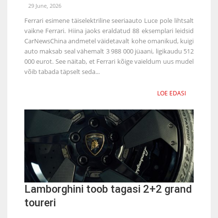
29 June, 2026
Ferrari esimene täiselektriline seeriaauto Luce pole lihtsalt
vaikne Ferrari. Hiina jaoks eraldatud 88 eksemplari leidsid
CarNewsChina andmetel väidetavalt kohe omanikud, kuigi
auto maksab seal vähemalt 3 988 000 jüaani, ligikaudu 512
000 eurot. See näitab, et Ferrari kõige vaieldum uus mudel
võib tabada täpselt seda...
LOE EDASI
Lamborghini toob tagasi 2+2 grand
toureri