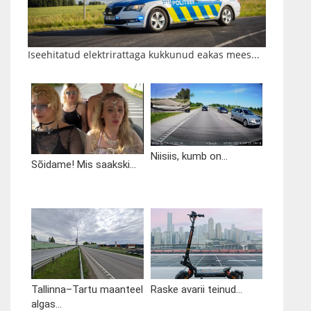
Iseehitatud elektrirattaga kukkunud eakas mees...
Niisiis, kumb on...
Sõidame! Mis saakski...
Tallinna–Tartu maanteel
Raske avarii teinud...
algas...