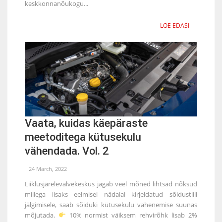
keskkonnanõukogu...
LOE EDASI
Vaata, kuidas käepäraste
meetoditega kütusekulu
vähendada. Vol. 2
24 March, 2022
Liiklusjärelevalvekeskus jagab veel mõned lihtsad nõksud
millega lisaks eelmisel nädalal kirjeldatud sõidustiili
jälgimisele, saab sõiduki kütusekulu vähenemise suunas
mõjutada.
10% normist väiksem rehvirõhk lisab 2%