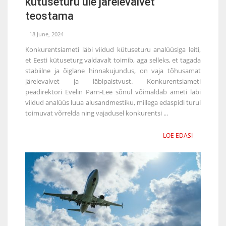
kütuseturu üle järelevalvet
teostama
18 June, 2024
Konkurentsiameti läbi viidud kütuseturu analüüsiga leiti,
et Eesti kütuseturg valdavalt toimib, aga selleks, et tagada
stabiilne ja õiglane hinnakujundus, on vaja tõhusamat
järelevalvet ja läbipaistvust. Konkurentsiameti
peadirektori Evelin Pärn-Lee sõnul võimaldab ameti läbi
viidud analüüs luua alusandmestiku, millega edaspidi turul
toimuvat võrrelda ning vajadusel konkurentsi ...
LOE EDASI