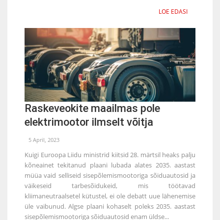
LOE EDASI
Raskeveokite maailmas pole
elektrimootor ilmselt võitja
5 April, 2023
Kuigi Euroopa Liidu ministrid kiitsid 28. märtsil heaks palju
kõneainet tekitanud plaani lubada alates 2035. aastast
müüa vaid selliseid sisepõlemismootoriga sõiduautosid ja
väikeseid tarbesõidukeid, mis töötavad
kliimaneutraalsetel kütustel, ei ole debatt uue lähenemise
üle vaibunud. Algse plaani kohaselt poleks 2035. aastast
sisepõlemismootoriga sõiduautosid enam üldse...