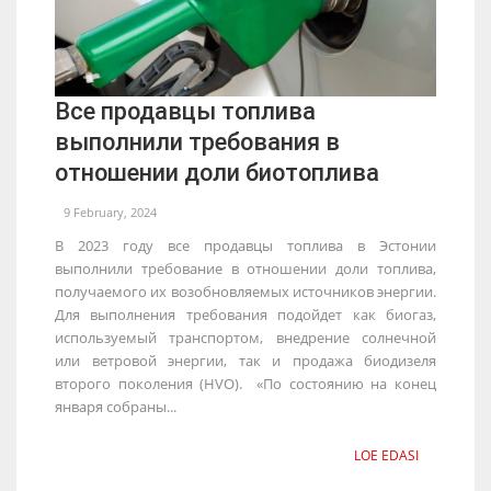
Все продавцы топлива
выполнили требования в
отношении доли биотоплива
9 February, 2024
В 2023 году все продавцы топлива в Эстонии
выполнили требование в отношении доли топлива,
получаемого их возобновляемых источников энергии.
Для выполнения требования подойдет как биогаз,
используемый транспортом, внедрение солнечной
или ветровой энергии, так и продажа биодизеля
второго поколения (HVO). «По состоянию на конец
января собраны...
LOE EDASI