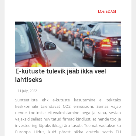
LOE EDASI
E-kütuste tulevik jääb ikka veel
lahtiseks
11 July, 2022
Sünteetiliste ehk e-kütuste kasutamine ei tekitaks
keskkonnale täiendavat CO2 emissiooni. Samas vajab
nende tootmise ettevalmistamine aega ja raha, sestap
vajaksid sellest huvitatud firmad kindlust, et nende töö ja
investeering lõpuks ikkagi ära tasub. Teemat vaetakse ka
Euroopa Liidus, kuid pärast pikka arutelu saatis ELi