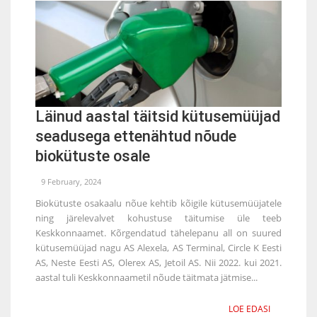
Läinud aastal täitsid kütusemüüjad
seadusega ettenähtud nõude
biokütuste osale
9 February, 2024
Biokütuste osakaalu nõue kehtib kõigile kütusemüüjatele
ning järelevalvet kohustuse täitumise üle teeb
Keskkonnaamet. Kõrgendatud tähelepanu all on suured
kütusemüüjad nagu AS Alexela, AS Terminal, Circle K Eesti
AS, Neste Eesti AS, Olerex AS, Jetoil AS. Nii 2022. kui 2021.
aastal tuli Keskkonnaametil nõude täitmata jätmise...
LOE EDASI