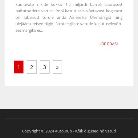
kuuluvate riikide kokku 1,5 miljardi barreli suurusest
naftatoodete varust. Pool kasutusele võetavast kogusest
on lubanud turule anda Ameerika Ühendriigid ning
ülejäänu teised riigid. Strateegiliste varude kasutuselevõtu
eesmärgiks ei...
LOE EDASI
1
2
3
»
Copyright © 2024 Auto.pub - Kõik õigused hõivatud