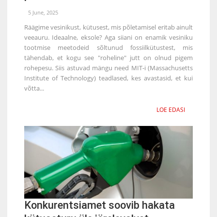
5 June, 2025
Räägime vesinikust, kütusest, mis põletamisel eritab ainult
veeauru. Ideaalne, eksole? Aga siiani on enamik vesiniku
tootmise meetodeid sõltunud fossiilkütustest, mis
tähendab, et kogu see "roheline" jutt on olnud pigem
rohepesu. Siis astuvad mängu need MIT-i (Massachusetts
Institute of Technology) teadlased, kes avastasid, et kui
võtta...
LOE EDASI
Konkurentsiamet soovib hakata