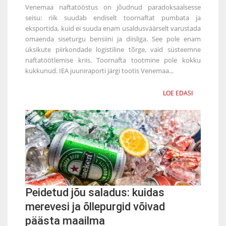
Venemaa naftatööstus on jõudnud paradoksaalsesse
seisu: riik suudab endiselt toornaftat pumbata ja
eksportida, kuid ei suuda enam usaldusväärselt varustada
omaenda siseturgu bensiini ja diisliga. See pole enam
üksikute piirkondade logistiline tõrge, vaid süsteemne
naftatöötlemise kriis. Toornafta tootmine pole kokku
kukkunud. IEA juuniraporti järgi tootis Venemaa...
LOE EDASI
Peidetud jõu saladus: kuidas
merevesi ja õllepurgid võivad
päästa maailma