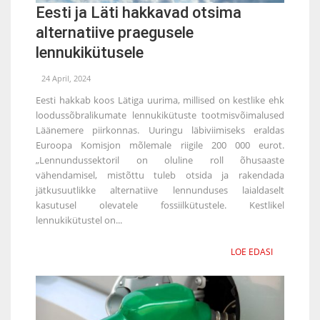
Eesti ja Läti hakkavad otsima
alternatiive praegusele
lennukikütusele
24 April, 2024
Eesti hakkab koos Lätiga uurima, millised on kestlike ehk
loodussõbralikumate lennukikütuste tootmisvõimalused
Läänemere piirkonnas. Uuringu läbiviimiseks eraldas
Euroopa Komisjon mõlemale riigile 200 000 eurot.
„Lennundussektoril on oluline roll õhusaaste
vähendamisel, mistõttu tuleb otsida ja rakendada
jätkusuutlikke alternatiive lennunduses laialdaselt
kasutusel olevatele fossiilkütustele. Kestlikel
lennukikütustel on...
LOE EDASI