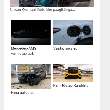
Nissan Qashqai läbis ühe paagitäiega...
Mercedes-AMG
Vaata, miks ei...
valmistab uut...
Ram tõstab Rumble...
Hiina autod ei...