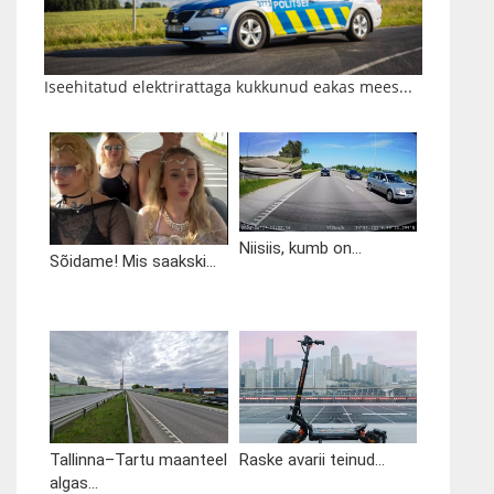
Iseehitatud elektrirattaga kukkunud eakas mees...
Niisiis, kumb on...
Sõidame! Mis saakski...
Tallinna–Tartu maanteel
Raske avarii teinud...
algas...