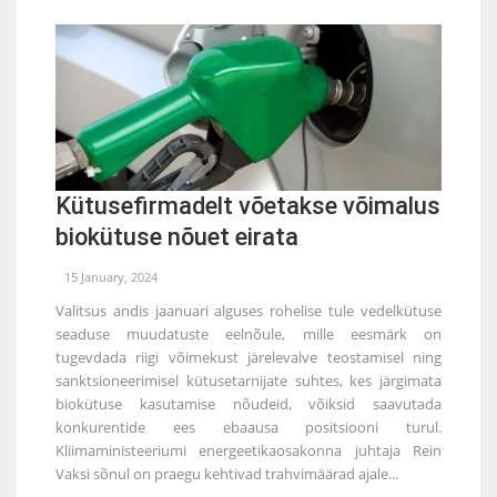
Kütusefirmadelt võetakse võimalus
biokütuse nõuet eirata
15 January, 2024
Valitsus andis jaanuari alguses rohelise tule vedelkütuse
seaduse muudatuste eelnõule, mille eesmärk on
tugevdada riigi võimekust järelevalve teostamisel ning
sanktsioneerimisel kütusetarnijate suhtes, kes järgimata
biokütuse kasutamise nõudeid, võiksid saavutada
konkurentide ees ebaausa positsiooni turul.
Kliimaministeeriumi energeetikaosakonna juhtaja Rein
Vaksi sõnul on praegu kehtivad trahvimäärad ajale...