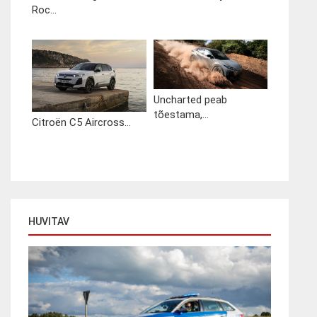
Roc...
Uncharted peab
tõestama,...
Citroën C5 Aircross...
HUVITAV