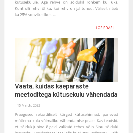
kütusekulule. Aga rehve on sõidukil rohkem kui üks.
Kontrolli rehvirõhku, kui rehv on jahtunud. Väliselt näeb
ka 25% soovituslikust...
LOE EDASI
Vaata, kuidas käepäraste
meetoditega kütusekulu vähendada
15 March, 2022
Praegused rekordiliselt kõrged kütusehinnad, panevad
mõtlema kulu võimaliku vähendamise peale. Kas teadsid,
et sõidukijuhina õigeid valikuid tehes võib Sinu sõiduki
kütusekulu asulasisesel teel olla kuni 40% väiksem? Ekslik