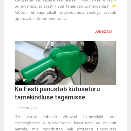
on arvamus, et säästlik sõit tähendab „uimerdamist“.
Mootor ei vaja pikalt soojendamist, sõiduga saabub
optimaalne töötemperatuur...
LOE EDASI
Ka Eesti panustab kütuseturu
tarnekindluse tagamisse
3 March, 2022
IEA otsuse kohaselt võtavad liikmesriigid oma
strateegilistest kütusevarudest kasutusele 60 miljonit
barrelit, mis moodustab neli protsenti ühendusse