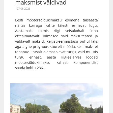
maksmist väldivad
07.08.2026
Eesti mootorsõidukimaksu esimene täisaasta
näitas korraga kahte täiesti erinevat lugu.
Aastamaks toimis riigi seisukohalt üsna
etteaimatavalt: inimesed said maksuteated ja
valdavalt maksid. Registreerimistasu puhul läks
aga algne prognoos suurelt mööda, sest maks ei
tabanud lihtsalt olemasolevat turgu, vaid muutis
turgu ennast. aasta riigieelarves loodeti
mootorsõidukimaksu kahest komponendist
saada kokku 236...