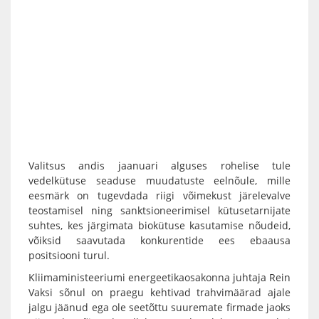
Valitsus andis jaanuari alguses rohelise tule
vedelkütuse seaduse muudatuste eelnõule, mille
eesmärk on tugevdada riigi võimekust järelevalve
teostamisel ning sanktsioneerimisel kütusetarnijate
suhtes, kes järgimata biokütuse kasutamise nõudeid,
võiksid saavutada konkurentide ees ebaausa
positsiooni turul.
Kliimaministeeriumi energeetikaosakonna juhtaja Rein
Vaksi sõnul on praegu kehtivad trahvimäärad ajale
jalgu jäänud ega ole seetõttu suuremate firmade jaoks