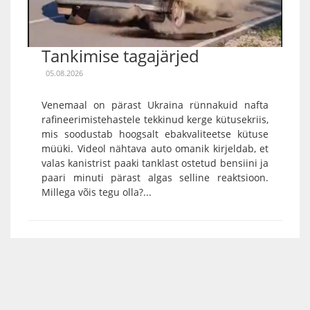
Tankimise tagajärjed
05.08.2026
Venemaal on pärast Ukraina rünnakuid nafta
rafineerimistehastele tekkinud kerge kütusekriis,
mis soodustab hoogsalt ebakvaliteetse kütuse
müüki. Videol nähtava auto omanik kirjeldab, et
valas kanistrist paaki tanklast ostetud bensiini ja
paari minuti pärast algas selline reaktsioon.
Millega võis tegu olla?...