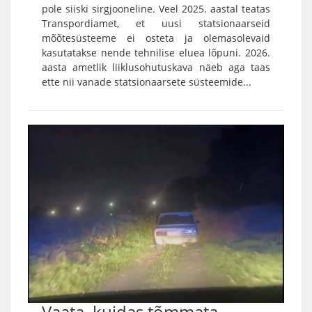
pole siiski sirgjooneline. Veel 2025. aastal teatas
Transpordiamet, et uusi statsionaarseid
mõõtesüsteeme ei osteta ja olemasolevaid
kasutatakse nende tehnilise eluea lõpuni. 2026.
aasta ametlik liiklusohutuskava näeb aga taas
ette nii vanade statsionaarsete süsteemide...
Vaata, kuidas tõmmata