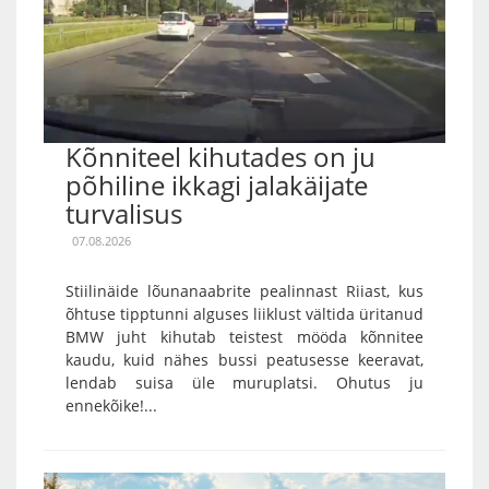
Kõnniteel kihutades on ju
põhiline ikkagi jalakäijate
turvalisus
07.08.2026
Stiilinäide lõunanaabrite pealinnast Riiast, kus
õhtuse tipptunni alguses liiklust vältida üritanud
BMW juht kihutab teistest mööda kõnnitee
kaudu, kuid nähes bussi peatusesse keeravat,
lendab suisa üle muruplatsi. Ohutus ju
ennekõike!...