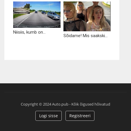
Niisiis, kumb on...
Sõidame! Mis saakski...
Copyright © 2024 Auto.pub - Kõik õigused hõivatud
Logi sisse
Registreeri