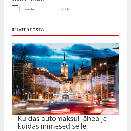
Biokütus
Kütus
Tankla
RELATED POSTS
Kuidas automaksul läheb ja
kuidas inimesed selle