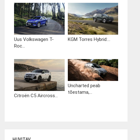
Uus Volkswagen T-
KGM Torres Hybrid:...
Roc...
Uncharted peab
tõestama,...
Citroën C5 Aircross...
HUVITAV