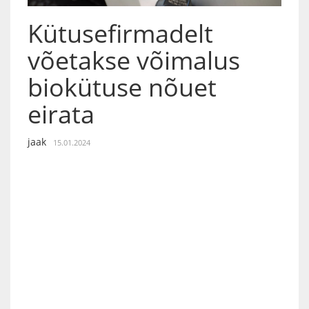
Kütusefirmadelt
võetakse võimalus
biokütuse nõuet
eirata
jaak
15.01.2024