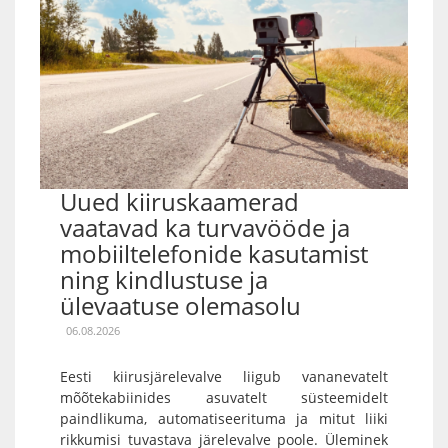
Uued kiiruskaamerad
vaatavad ka turvavööde ja
mobiiltelefonide kasutamist
ning kindlustuse ja
ülevaatuse olemasolu
06.08.2026
Eesti kiirusjärelevalve liigub vananevatelt
mõõtekabiinides asuvatelt süsteemidelt
paindlikuma, automatiseerituma ja mitut liiki
rikkumisi tuvastava järelevalve poole. Üleminek