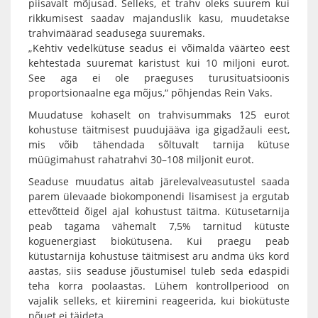
piisavalt mõjusad. Selleks, et trahv oleks suurem kui
rikkumisest saadav majanduslik kasu, muudetakse
trahvimäärad seadusega suuremaks.
„Kehtiv vedelkütuse seadus ei võimalda väärteo eest
kehtestada suuremat karistust kui 10 miljoni eurot.
See aga ei ole praeguses turusituatsioonis
proportsionaalne ega mõjus,“ põhjendas Rein Vaks.
Muudatuse kohaselt on trahvisummaks 125 eurot
kohustuse täitmisest puudujääva iga gigadžauli eest,
mis võib tähendada sõltuvalt tarnija kütuse
müügimahust rahatrahvi 30–108 miljonit eurot.
Seaduse muudatus aitab järelevalveasutustel saada
parem ülevaade biokomponendi lisamisest ja ergutab
ettevõtteid õigel ajal kohustust täitma. Kütusetarnija
peab tagama vähemalt 7,5% tarnitud kütuste
koguenergiast biokütusena. Kui praegu peab
kütustarnija kohustuse täitmisest aru andma üks kord
aastas, siis seaduse jõustumisel tuleb seda edaspidi
teha korra poolaastas. Lühem kontrollperiood on
vajalik selleks, et kiiremini reageerida, kui biokütuste
nõuet ei täideta.