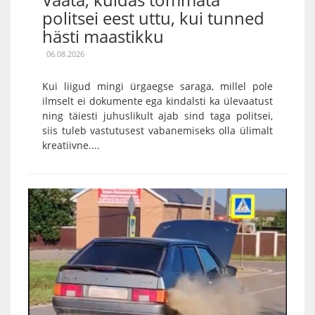
politsei eest uttu, kui tunned
hästi maastikku
06.08.2026
Kui liigud mingi ürgaegse saraga, millel pole
ilmselt ei dokumente ega kindalsti ka ülevaatust
ning täiesti juhuslikult ajab sind taga politsei,
siis tuleb vastutusest vabanemiseks olla ülimalt
kreatiivne....