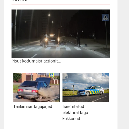
Pisut kodumaist actionit...
Tankimise tagajärjed...
Iseehitatud
elektrirattaga
kukkunud...