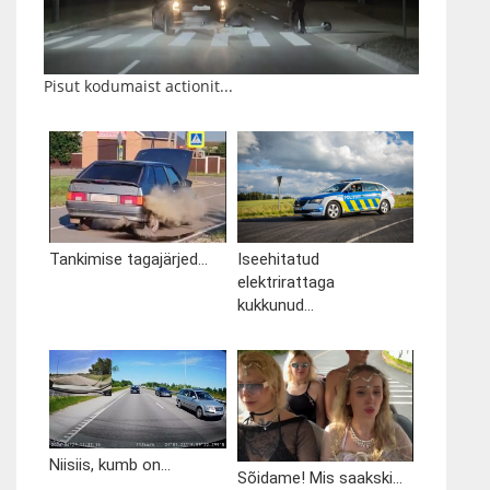
Pisut kodumaist actionit...
Tankimise tagajärjed...
Iseehitatud
elektrirattaga
kukkunud...
Niisiis, kumb on...
Sõidame! Mis saakski...