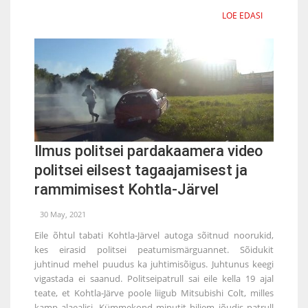
LOE EDASI
Ilmus politsei pardakaamera video
politsei eilsest tagaajamisest ja
rammimisest Kohtla-Järvel
30 May, 2021
Eile õhtul tabati Kohtla-Järvel autoga sõitnud noorukid,
kes eirasid politsei peatumismärguannet. Sõidukit
juhtinud mehel puudus ka juhtimisõigus. Juhtunus keegi
vigastada ei saanud. Politseipatrull sai eile kella 19 ajal
teate, et Kohtla-Järve poole liigub Mitsubishi Colt, milles
kamp alaealisi. Kümmekond minutit hiljem jõudis patrull