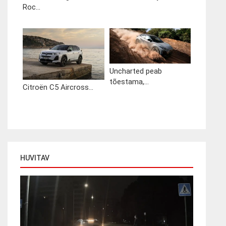
Roc...
Uncharted peab
tõestama,...
Citroën C5 Aircross...
HUVITAV