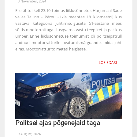
8 November, 2024
Eile õhtul kell 23.10 toimus liiklusõnnetus Harjumaal Saue
vallas Tallinn – Pärnu - Ikla maantee 18. kilomeetril, kus
vastava kategooria juhtimisõiguseta 51-aastane mees
sõitis mootorrattaga Husqvarna vastu teepiiret ja paiskus
ümber. Enne liiklusõnnetuse toimumist oli politseipatrull
andnud mootorratturile peatumismärguande, mida juht
eiras. Mootorrattur toimetati haiglasse....
LOE EDASI
Politsei ajas põgenejaid taga
9 August, 2024