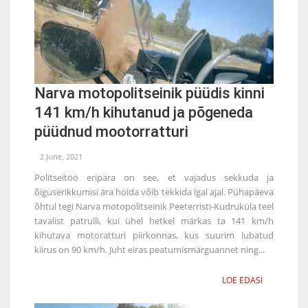
Narva motopolitseinik püüdis kinni
141 km/h kihutanud ja põgeneda
püüdnud mootorratturi
2 June, 2021
Politseitöö eripära on see, et vajadus sekkuda ja
õiguserikkumisi ära hoida võib tekkida igal ajal. Pühapäeva
õhtul tegi Narva motopolitseinik Peeterristi-Kudruküla teel
tavalist patrulli, kui ühel hetkel märkas ta 141 km/h
kihutava motoratturi piirkonnas, kus suurim lubatud
kiirus on 90 km/h. Juht eiras peatumismärguannet ning...
LOE EDASI