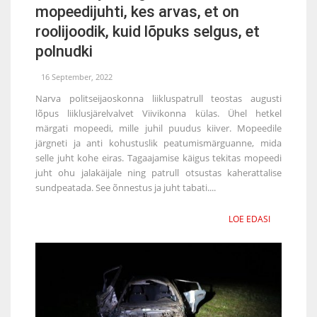
mopeedijuhti, kes arvas, et on
roolijoodik, kuid lõpuks selgus, et
polnudki
16 September, 2022
Narva politseijaoskonna liikluspatrull teostas augusti
lõpus liiklusjärelvalvet Viivikonna külas. Ühel hetkel
märgati mopeedi, mille juhil puudus kiiver. Mopeedile
järgneti ja anti kohustuslik peatumismärguanne, mida
selle juht kohe eiras. Tagaajamise käigus tekitas mopeedi
juht ohu jalakäijale ning patrull otsustas kaherattalise
sundpeatada. See õnnestus ja juht tabati....
LOE EDASI