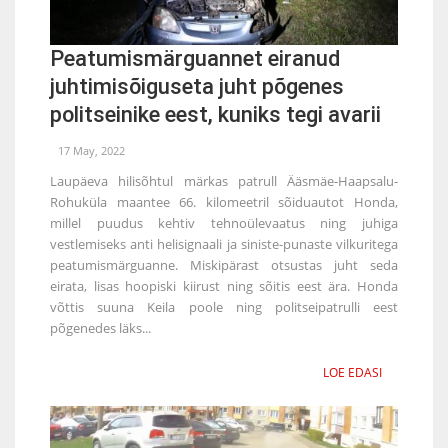
Peatumismärguannet eiranud
juhtimisõiguseta juht põgenes
politseinike eest, kuniks tegi avarii
17 May, 2022
Laupäeva hilisõhtul märkas patrull Ääsmäe-Haapsalu-
Rohuküla maantee 66. kilomeetril sõiduautot Honda,
millel puudus kehtiv tehnoülevaatus ning juhiga
vestlemiseks anti helisignaali ja siniste-punaste vilkuritega
peatumismärguanne. Miskipärast otsustas juht seda
eirata, lisas hoopiski kiirust ning sõitis eest ära. Honda
võttis suuna Keila poole ning politseipatrulli eest
põgenedes läks...
LOE EDASI