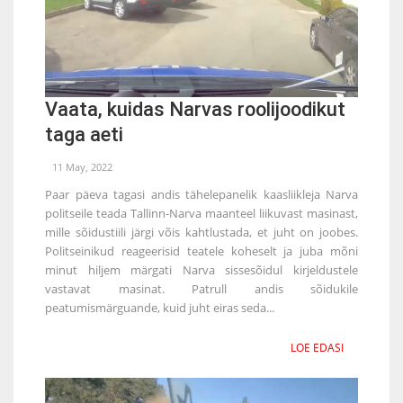
Vaata, kuidas Narvas roolijoodikut
taga aeti
11 May, 2022
Paar päeva tagasi andis tähelepanelik kaasliikleja Narva
politseile teada Tallinn-Narva maanteel liikuvast masinast,
mille sõidustiili järgi võis kahtlustada, et juht on joobes.
Politseinikud reageerisid teatele koheselt ja juba mõni
minut hiljem märgati Narva sissesõidul kirjeldustele
vastavat masinat. Patrull andis sõidukile
peatumismärguande, kuid juht eiras seda...
LOE EDASI