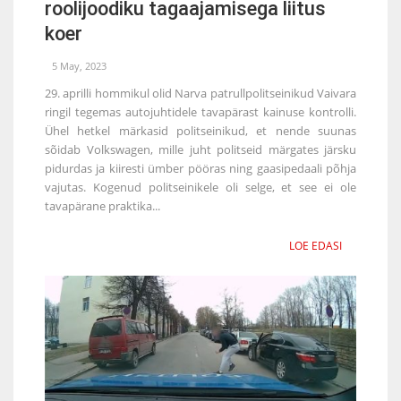
roolijoodiku tagaajamisega liitus
koer
5 May, 2023
29. aprilli hommikul olid Narva patrullpolitseinikud Vaivara
ringil tegemas autojuhtidele tavapärast kainuse kontrolli.
Ühel hetkel märkasid politseinikud, et nende suunas
sõidab Volkswagen, mille juht politseid märgates järsku
pidurdas ja kiiresti ümber pööras ning gaasipedaali põhja
vajutas. Kogenud politseinikele oli selge, et see ei ole
tavapärane praktika...
LOE EDASI