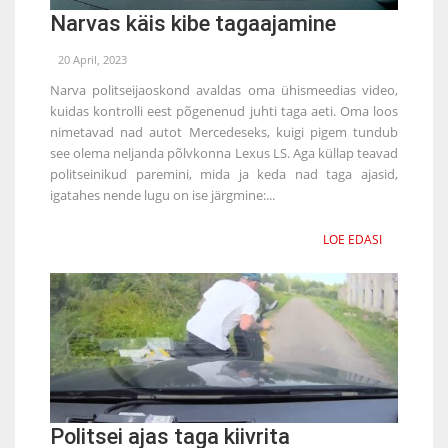
Narvas käis kibe tagaajamine
20 April, 2023
Narva politseijaoskond avaldas oma ühismeedias video,
kuidas kontrolli eest põgenenud juhti taga aeti. Oma loos
nimetavad nad autot Mercedeseks, kuigi pigem tundub
see olema neljanda põlvkonna Lexus LS. Aga küllap teavad
politseinikud paremini, mida ja keda nad taga ajasid,
igatahes nende lugu on ise järgmine:...
LOE EDASI
Politsei ajas taga kiivrita