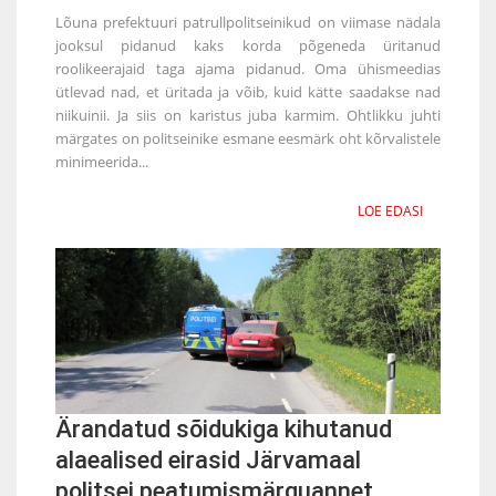
Lõuna prefektuuri patrullpolitseinikud on viimase nädala
jooksul pidanud kaks korda põgeneda üritanud
roolikeerajaid taga ajama pidanud. Oma ühismeedias
ütlevad nad, et üritada ja võib, kuid kätte saadakse nad
niikuinii. Ja siis on karistus juba karmim. Ohtlikku juhti
märgates on politseinike esmane eesmärk oht kõrvalistele
minimeerida...
LOE EDASI
Ärandatud sõidukiga kihutanud
alaealised eirasid Järvamaal
politsei peatumismärguannet