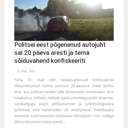
Politsei eest põgenenud autojuht
sai 20 päeva aresti ja tema
sõiduvahend konfiskeeriti
31 May, 2021
Täna, 31. mail viidi nädalavahetusel Kohtla-Järvel
liiklusrikkumise toime pannud 23-aastane mees kohtu
ette, kus politsei taotles talle karistuseks arestipäevi. Viru
maakohus mõistis mehele peatumismärguande eiramise,
varakahjuga avarii põhjustamise ja juhtimisõiguseta
juhtimise eest karistuseks 20 arestipäeva. Pealekauba
otsustati konfiskeerida sõiduauto Mitsubishi Colt, millega
liiklusrikkumine toime pandi....