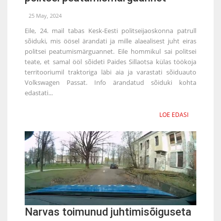
25 May, 2024
Eile, 24. mail tabas Kesk-Eesti politseijaoskonna patrull
sõiduki, mis öösel ärandati ja mille alaealisest juht eiras
politsei peatumismärguannet. Eile hommikul sai politsei
teate, et samal ööl sõideti Paides Sillaotsa külas töökoja
territooriumil traktoriga läbi aia ja varastati sõiduauto
Volkswagen Passat. Info ärandatud sõiduki kohta
edastati...
LOE EDASI
Narvas toimunud juhtimisõiguseta