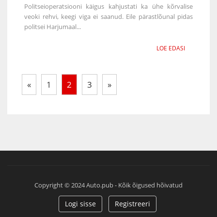
Politseioperatsiooni käigus kahjustati ka ühe kõrvalise
veoki rehvi, keegi viga ei saanud. Eile pärastlõunal pidas
politsei Harjumaal...
LOE EDASI
«
1
2
3
»
Copyright © 2024 Auto.pub - Kõik õigused hõivatud
Logi sisse
Registreeri