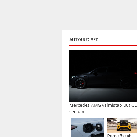
AUTOUUDISED
Mercedes-AMG valmistab uut CL
sedaani...
Ram tõstab