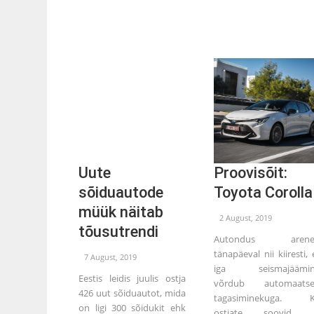
Uute
Proovisõit:
sõiduautode
Toyota Corolla
müük näitab
2 August, 2019
tõusutrendi
Autondus arene
tänapäeval nii kiiresti, 
7 August, 2019
iga seismajäämin
Eestis leidis juulis ostja
võrdub automaatse
426 uut sõiduautot, mida
tagasiminekuga. 
on ligi 300 sõidukit ehk
ostjate soovid j