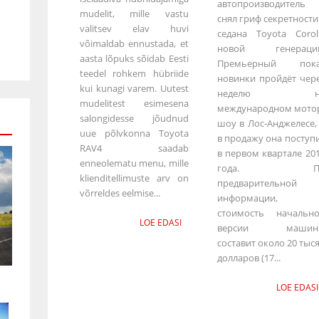
автопроизводитель
mudelit, mille vastu
снял гриф секретности
valitsev elav huvi
седана Toyota Corol
võimaldab ennustada, et
новой генерации
aasta lõpuks sõidab Eesti
Премьерный пока
teedel rohkem hübriide
новинки пройдёт чер
kui kunagi varem. Uutest
неделю н
mudelitest esimesena
международном мото
salongidesse jõudnud
шоу в Лос-Анджелесе,
uue põlvkonna Toyota
в продажу она поступ
RAV4 saadab
в первом квартале 20
enneolematu menu, mille
года. П
klienditellimuste arv on
предварительной
võrreldes eelmise...
информации,
стоимость начальн
LOE EDASI
версии машин
составит около 20 тыс
долларов (17...
LOE EDASI