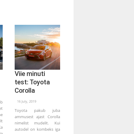
Viie minuti
test: Toyota
Corolla
16 July, 2019
b
et
Toyota pakub juba
e
ammusest ajast Corolla
lt
nimelist mudelit. Kui
Ka
autodel on kombeks iga
a