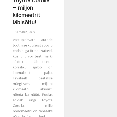
Toyota Corolla
– miljon
kilomeetrit
läbisõitu!
31 March, 2019
Vastupidavate autode
tootmise kuulsust soovib
endale iga firma. Näiteid,
kus üht või teist marki
sõiduk on läbi teinud
korraliku ajaloo, on
loomulikult palju.
Tavaliselt peetakse
märgiliseks miljoni
kilomeetri läbimist,
nõnda ka nüüd. Poolas
sõidab ringi Toyota
Corolla, mille
hodomeetril on tänaseks
päevaks üle 1 miljoni...