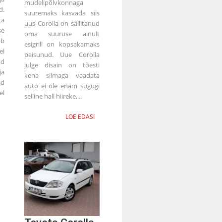
mudelipõlvkonnaga
d.
suuremaks kasvada siis
ta
uus Corolla on säilitanud
se
oma suuruse ainult
ob
esigrill on kopsakamaks
el
paisunud. Uue Corolla
ad
julge disain on tõesti
ja
kena silmaga vaadata
id
auto ei ole enam sugugi
el
selline hall hiireke,...
LOE EDASI