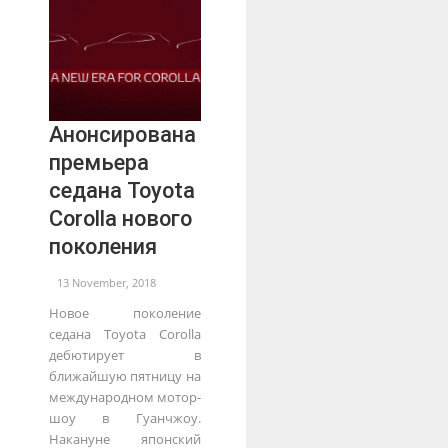
Анонсирована
премьера
седана Toyota
Corolla нового
поколения
13 November, 2018
Новое поколение
седана Toyota Corolla
дебютирует в
ближайшую пятницу на
международном мотор-
шоу в Гуанчжоу.
Накануне японский