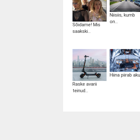
Niisiis, kumb
on...
Sõidame! Mis
saakski...
Hiina piirab aku.
Raske avarii
teinud...