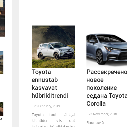
Toyota
Рассекречен
ennustab
новое
kasvavat
поколение
hübriiditrendi
седана Toyot
Corolla
28 February, 2019
23 November, 2018
Toyota toob lähiajal
b
klientideni viis uut
Японский
iselaadiva hübriidajamiga