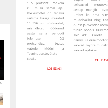
13,5 protsenti rohkem
eelistused muutuva
kui mullu samal ajal.
Sestap mängib Toyo
Kokkuvõttes on tänavu
ümber ka oma siin
seitsme kuuga müüdud
mudelivaliku ning to
16 359 uut sõiduautot,
Aurise ja Avensise asem
mis ületab möödunud
turule hoopis suurem
aasta sama perioodi
sõidukid: Corolla 
tulemuse 0,2
Camry. Ka diiselmootor
protsendiga, teatas
kaovad Toyota mudelit
Autode Müügi- ja
vaikselt ajalukku...
Teenindusettevõtete
Eesti...
LOE EDASI
LOE EDASI
A