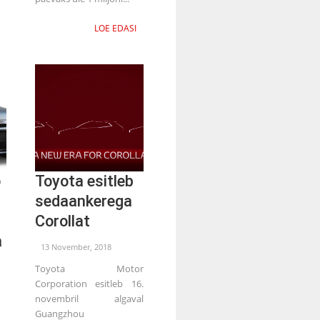
LOE EDASI
о
Toyota esitleb
sedaankerega
Corollat
a
13 November, 2018
Toyota Motor
Corporation esitleb 16.
novembril algaval
Guangzhou