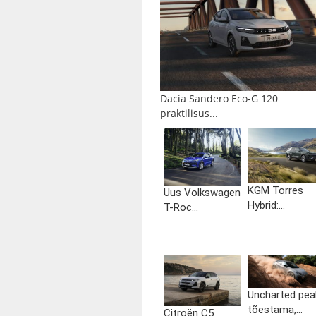
Dacia Sandero Eco-G 120
praktilisus...
KGM Torres
Uus Volkswagen
Hybrid:...
T-Roc...
Uncharted pea
tõestama,...
Citroën C5