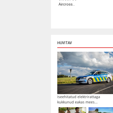
Aircross...
HUVITAV
Iseehitatud elektrirattaga
kukkunud eakas mees...