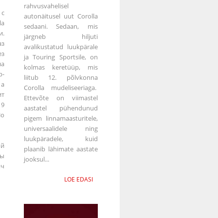
rahvusvahelisel
 с
autonäitusel uut Corolla
la
sedaani. Sedaan, mis
.
järgneb hiljuti
з
avalikustatud luukpärale
ез
ja Touring Sportsile, on
а
kolmas keretüüp, mis
р-
liitub 12. põlvkonna
 а
Corolla mudeliseeriaga.
ит
Ettevõte on viimastel
19
aastatel pühendunud
о
pigem linnamaasturitele,
universaalidele ning
luukpäradele, kuid
ой
plaanib lähimate aastate
ы
jooksul...
яч
LOE EDASI