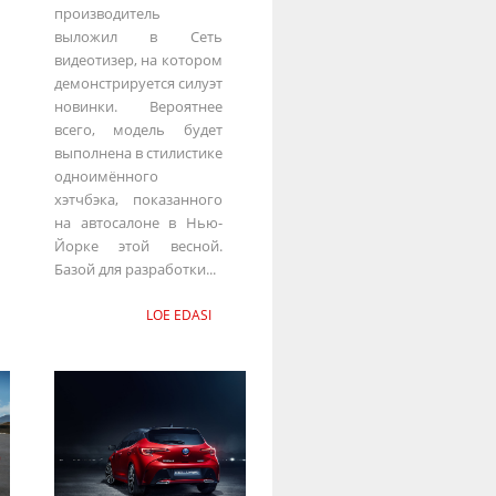
производитель
выложил в Сеть
видеотизер, на котором
демонстрируется силуэт
новинки. Вероятнее
всего, модель будет
выполнена в стилистике
одноимённого
хэтчбэка, показанного
на автосалоне в Нью-
Йорке этой весной.
Базой для разработки...
LOE EDASI