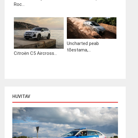
Roc...
Uncharted peab
tõestama,...
Citroën C5 Aircross...
HUVITAV