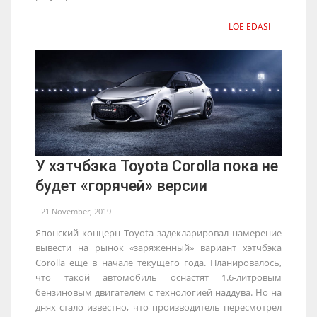
LOE EDASI
У хэтчбэка Toyota Corolla пока не
будет «горячей» версии
21 November, 2019
Японский концерн Toyota задекларировал намерение
вывести на рынок «заряженный» вариант хэтчбэка
Corolla ещё в начале текущего года. Планировалось,
что такой автомобиль оснастят 1.6-литровым
бензиновым двигателем с технологией наддува. Но на
днях стало известно, что производитель пересмотрел