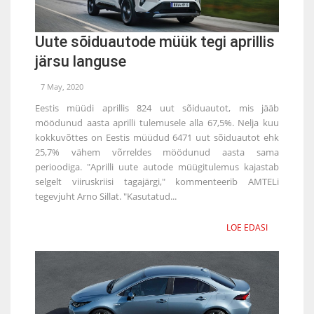
Uute sõiduautode müük tegi aprillis
järsu languse
7 May, 2020
Eestis müüdi aprillis 824 uut sõiduautot, mis jääb
möödunud aasta aprilli tulemusele alla 67,5%. Nelja kuu
kokkuvõttes on Eestis müüdud 6471 uut sõiduautot ehk
25,7% vähem võrreldes möödunud aasta sama
perioodiga. "Aprilli uute autode müügitulemus kajastab
selgelt viiruskriisi tagajärgi," kommenteerib AMTELi
tegevjuht Arno Sillat. "Kasutatud...
LOE EDASI