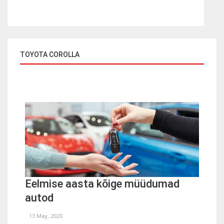
TOYOTA COROLLA
Eelmise aasta kõige müüdumad
autod
13 May, 2020