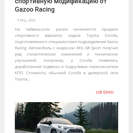
спортивную модификацию от
Gazoo Racing
9 May, 2020
На тайваньском рынке начинаются продажи
спортивного варианта седана Toyota Corolla,
подготовленного специалистами подразделения Gazoo
Racing. Автомобиль с индексом Altis GR Sport получил
ряд стилистических изменений и технических
улучшений. Например, у Corolla появилась
доработанная подвеска и подрулевые переключатели
КПП. Стоимость обычной Corolla в дилерской сети
Toyota...
LOE EDASI