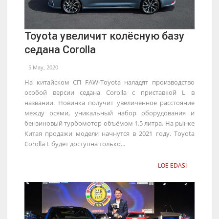
Toyota увеличит колёсную базу
седана Corolla
5 May, 2020
На китайском СП FAW-Toyota наладят производство
особой версии седана Corolla с приставкой L в
названии. Новинка получит увеличенное расстояние
между осями, уникальный набор оборудования и
бензиновый турбомотор объёмом 1.5 литра. На рынке
Китая продажи модели начнутся в 2021 году. Toyota
Corolla L будет доступна только...
LOE EDASI