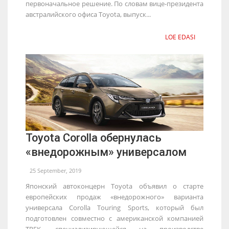
первоначальное решение. По словам вице-президента
австралийского офиса Toyota, выпуск...
LOE EDASI
Toyota Corolla обернулась
«внедорожным» универсалом
25 September, 2019
Японский автоконцерн Toyota объявил о старте
европейских продаж «внедорожного» варианта
универсала Corolla Touring Sports, который был
подготовлен совместно с американской компанией
TREK, специализирующейся на производстве