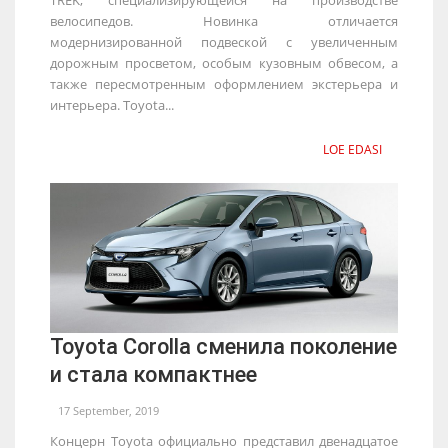
велосипедов. Новинка отличается
модернизированной подвеской с увеличенным
дорожным просветом, особым кузовным обвесом, а
также пересмотренным оформлением экстерьера и
интерьера. Toyota...
LOE EDASI
Toyota Corolla сменила поколение
и стала компактнее
17 September, 2019
Концерн Toyota официально представил двенадцатое