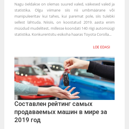
Nagu öeldakse on olemas suured valed, väikesed valed ja
statistika. Olgu viimane siis nii umbmäärane või
manipuleeritav kui tahes, kui paremat pole, siis tulebki
sellest lähtuda. Niisiis, on koostatud 2019. aasta enim
müüdud mudelitest, millesse koondati 140 riigi automüügi
statistika. Konkurentsitu esikoha haaras Toyota Corolla...
LOE EDASI
Составлен рейтинг самых
продаваемых машин в мире за
2019 год