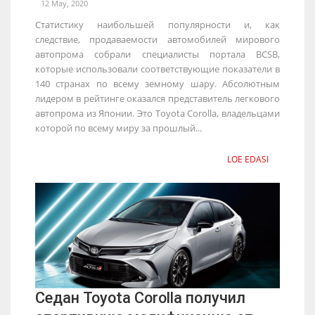
12 May, 2020
Статистику наибольшей популярности и, как
следствие, продаваемости автомобилей мирового
автопрома собрали специалисты портала BCSB,
которые использовали соответствующие показатели в
140 странах по всему земному шару. Абсолютным
лидером в рейтинге оказался представитель легкового
автопрома из Японии. Это Toyota Corolla, владельцами
которой по всему миру за прошлый...
LOE EDASI
Седан Toyota Corolla получил