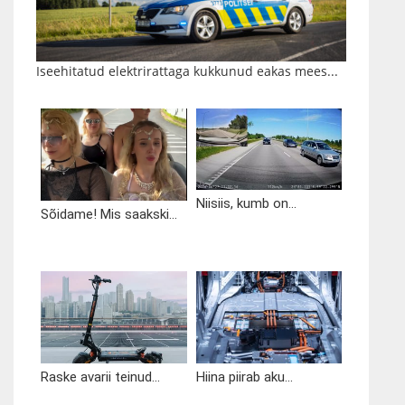
Iseehitatud elektrirattaga kukkunud eakas mees...
Niisiis, kumb on...
Sõidame! Mis saakski...
Raske avarii teinud...
Hiina piirab aku...