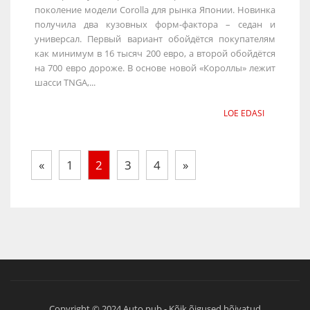
поколение модели Corolla для рынка Японии. Новинка
получила два кузовных форм-фактора – седан и
универсал. Первый вариант обойдётся покупателям
как минимум в 16 тысяч 200 евро, а второй обойдётся
на 700 евро дороже. В основе новой «Короллы» лежит
шасси TNGA,...
LOE EDASI
«
1
2
3
4
»
Copyright © 2024 Auto.pub - Kõik õigused hõivatud