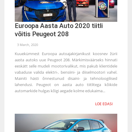
Euroopa Aasta Auto 2020 tiitli
võitis Peugeot 208
3 March, 2020
Kuuekümnest Euroopa autoajakirjanikust koosnev žürii
aasta autoks uue Peugeot 208. Märkimisväärseks hinnati
eeskätt selle mudeli mootorivalikut, mis pakub klientidele
vabaduse valida elektri-, bensiini- ja diiselmootori vahel.
Mainiti hästi õnnestunud disaini- ja tehnoloogilised
lahendusi. Peugeot on aasta auto tiitlitega kõikide
automarkide hulgas kõigi aegade kolme edukaima...
LOE EDASI