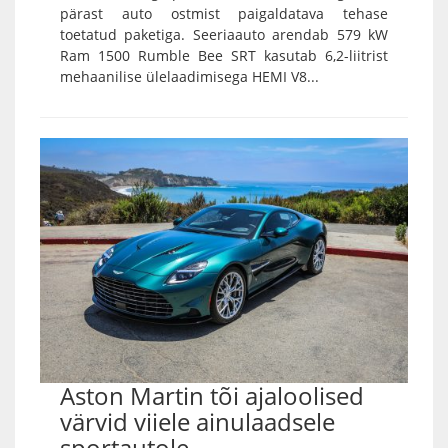
pärast auto ostmist paigaldatava tehase
toetatud paketiga. Seeriaauto arendab 579 kW
Ram 1500 Rumble Bee SRT kasutab 6,2-liitrist
mehaanilise ülelaadimisega HEMI V8...
Aston Martin tõi ajaloolised
värvid viiele ainulaadsele
sportautole