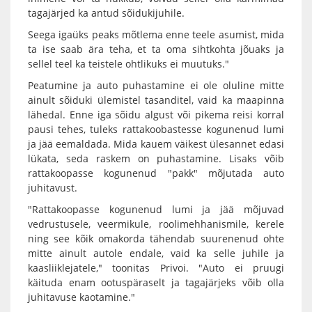
tagajärjed ka antud sõidukijuhile.
Seega igaüks peaks mõtlema enne teele asumist, mida
ta ise saab ära teha, et ta oma sihtkohta jõuaks ja
sellel teel ka teistele ohtlikuks ei muutuks."
Peatumine ja auto puhastamine ei ole oluline mitte
ainult sõiduki ülemistel tasanditel, vaid ka maapinna
lähedal. Enne iga sõidu algust või pikema reisi korral
pausi tehes, tuleks rattakoobastesse kogunenud lumi
ja jää eemaldada. Mida kauem väikest ülesannet edasi
lükata, seda raskem on puhastamine. Lisaks võib
rattakoopasse kogunenud "pakk" mõjutada auto
juhitavust.
"Rattakoopasse kogunenud lumi ja jää mõjuvad
vedrustusele, veermikule, roolimehhanismile, kerele
ning see kõik omakorda tähendab suurenenud ohte
mitte ainult autole endale, vaid ka selle juhile ja
kaasliiklejatele," toonitas Privoi. "Auto ei pruugi
käituda enam ootuspäraselt ja tagajärjeks võib olla
juhitavuse kaotamine."