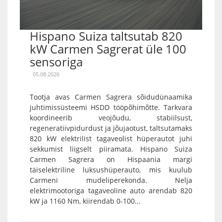
Hispano Suiza taltsutab 820
kW Carmen Sagrerat üle 100
sensoriga
05.08.2026
Tootja avas Carmen Sagrera sõidudünaamika
juhtimissüsteemi HSDD tööpõhimõtte. Tarkvara
koordineerib veojõudu, stabiilsust,
regeneratiivpidurdust ja jõujaotust, taltsutamaks
820 kW elektrilist tagaveolist hüperautot juhi
sekkumist liigselt piiramata. Hispano Suiza
Carmen Sagrera on Hispaania margi
täiselektriline luksushüperauto, mis kuulub
Carmeni mudeliperekonda. Nelja
elektrimootoriga tagaveoline auto arendab 820
kW ja 1160 Nm, kiirendab 0-100...