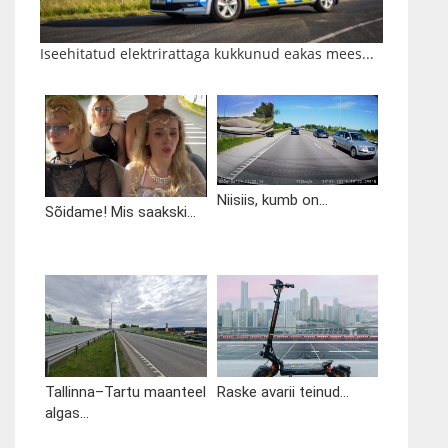
Iseehitatud elektrirattaga kukkunud eakas mees...
Niisiis, kumb on...
Sõidame! Mis saakski...
Tallinna–Tartu maanteel
Raske avarii teinud...
algas...