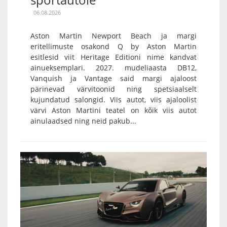
06.08.2026
Aston Martin Newport Beach ja margi
eritellimuste osakond Q by Aston Martin
esitlesid viit Heritage Editioni nime kandvat
ainueksemplari. 2027. mudeliaasta DB12,
Vanquish ja Vantage said margi ajaloost
pärinevad värvitoonid ning spetsiaalselt
kujundatud salongid. Viis autot, viis ajaloolist
värvi Aston Martini teatel on kõik viis autot
ainulaadsed ning neid pakub...