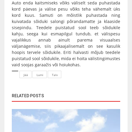
Auto enda kaitsmiseks võiks väliselt seda puhastada
kord päevas ja välise pesu võiks teha vähemalt üks
kord kuus. Samuti on mõistlik puhastada ning
kuivatada sõiduki salongi põrandamatte ja klaaside
sisepindu. Teedele puistatud sool teeb sõidukile
kahju, seega kui esmapilgul tundub, et välispesu
vajalikkus annab ainult parema visuaalses
väljanägemise, siis pikaajalisemalt on see kasulik
hoopis tervele sõidukile. Eriti halvasti mõjub teedele
puistatud sool sõidukile, mida ei hoita välistingimustes
vaid soojas garaažis või hoiukohas.
Jää
Lumi
Talv
RELATED POSTS