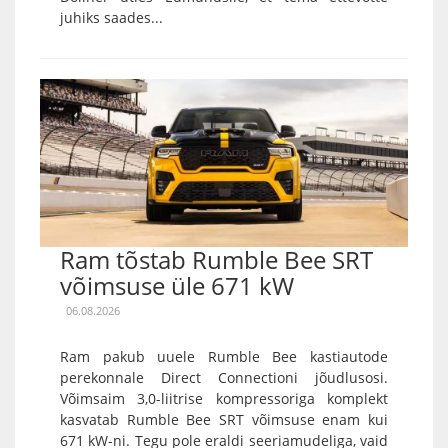
juhiks saades...
Ram tõstab Rumble Bee SRT
võimsuse üle 671 kW
06.08.2026
Ram pakub uuele Rumble Bee kastiautode
perekonnale Direct Connectioni jõudlusosi.
Võimsaim 3,0-liitrise kompressoriga komplekt
kasvatab Rumble Bee SRT võimsuse enam kui
671 kW-ni. Tegu pole eraldi seeriamudeliga, vaid