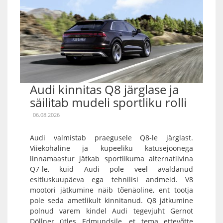
Audi kinnitas Q8 järglase ja
säilitab mudeli sportliku rolli
06.08.2026
Audi valmistab praegusele Q8-le järglast.
Viiekohaline ja kupeeliku katusejoonega
linnamaastur jätkab sportlikuma alternatiivina
Q7-le, kuid Audi pole veel avaldanud
esitluskuupäeva ega tehnilisi andmeid. V8
mootori jätkumine näib tõenäoline, ent tootja
pole seda ametlikult kinnitanud. Q8 jätkumine
polnud varem kindel Audi tegevjuht Gernot
Döllner ütles Edmundsile, et tema ettevõtte