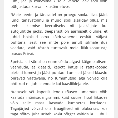
lumi, jää ja kõikvõimalik selle vahele jääv sodi võib
põhjustada kurva liiklusõnnetuse.
"Meie teedel ja tänavatel on praegu soola, liiva, jääd,
lund, tänavatolmu ja muud sodi sisaldav ollus, mis
teeb liiklemise keeruliseks nii jalakäijate kui
autojuhtide jaoks. Seepärast on äärmiselt oluline, et
juhid hoiaksid oma sõiduvahendi eeskätt väljast
puhtana, sest see mitte pole ainult silmale ilus
vaadata, vaid tõstab tuntavalt meie liiklusohutust,"
lausus Privoi.
Spetsialisti sõnul on enne sõidu algust kõige olulisem
veenduda, et klaasid, kapott, katus ja rattakoopad
oleksid lumest ja jääst puhtad. Lumised-jäised klaasid
piiravad vaatevälja, nö lumemütsid aga võivad olla
ohtlikud nii juhile endale kui kaasliiklejatele.
"Katuselt või kapotilt lendu tõusev lumemüts võib
kaaluda mõnisada grammi, kuid suurel hool liikudes
võib selle mass kasvada kümnetes kordades.
Tagajärjed võivad olla traagilised nii olukorras, kus
taga sõitev juht üritab kokkupõrget vältida kui juhul,