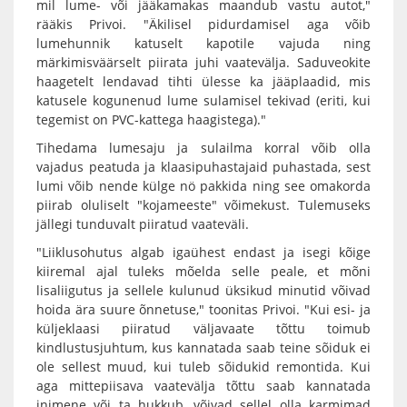
mil lume- või jääkamakas maandub vastu autot,"
rääkis Privoi. "Äkilisel pidurdamisel aga võib
lumehunnik katuselt kapotile vajuda ning
märkimisväärselt piirata juhi vaatevälja. Saduveokite
haagetelt lendavad tihti ülesse ka jääplaadid, mis
katusele kogunenud lume sulamisel tekivad (eriti, kui
tegemist on PVC-kattega haagistega)."
Tihedama lumesaju ja sulailma korral võib olla
vajadus peatuda ja klaasipuhastajaid puhastada, sest
lumi võib nende külge nö pakkida ning see omakorda
piirab oluliselt "kojameeste" võimekust. Tulemuseks
jällegi tunduvalt piiratud vaateväli.
"Liiklusohutus algab igaühest endast ja isegi kõige
kiiremal ajal tuleks mõelda selle peale, et mõni
lisaliigutus ja sellele kulunud üksikud minutid võivad
hoida ära suure õnnetuse," toonitas Privoi. "Kui esi- ja
küljeklaasi piiratud väljavaate tõttu toimub
kindlustusjuhtum, kus kannatada saab teine sõiduk ei
ole sellest muud, kui tuleb sõidukid remontida. Kui
aga mittepiisava vaatevälja tõttu saab kannatada
inimene või ta hukkub, võivad sellel olla karmimad