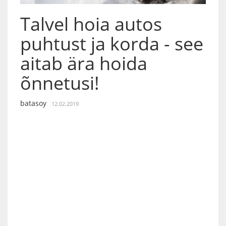
Talvel hoia autos
puhtust ja korda - see
aitab ära hoida
õnnetusi!
batasoy
12.02.2019