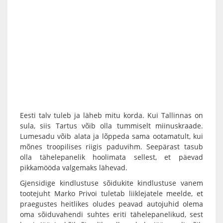
Eesti talv tuleb ja läheb mitu korda. Kui Tallinnas on
sula, siis Tartus võib olla tummiselt miinuskraade.
Lumesadu võib alata ja lõppeda sama ootamatult, kui
mõnes troopilises riigis paduvihm. Seepärast tasub
olla tähelepanelik hoolimata sellest, et päevad
pikkamööda valgemaks lähevad.
Gjensidige kindlustuse sõidukite kindlustuse vanem
tootejuht Marko Privoi tuletab liiklejatele meelde, et
praegustes heitlikes oludes peavad autojuhid olema
oma sõiduvahendi suhtes eriti tähelepanelikud, sest