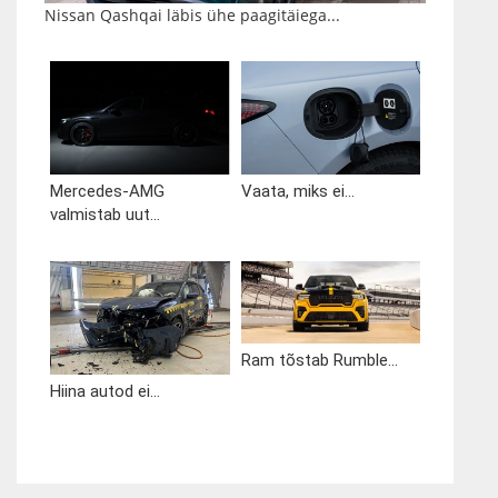
Nissan Qashqai läbis ühe paagitäiega...
Mercedes-AMG
Vaata, miks ei...
valmistab uut...
Ram tõstab Rumble...
Hiina autod ei...