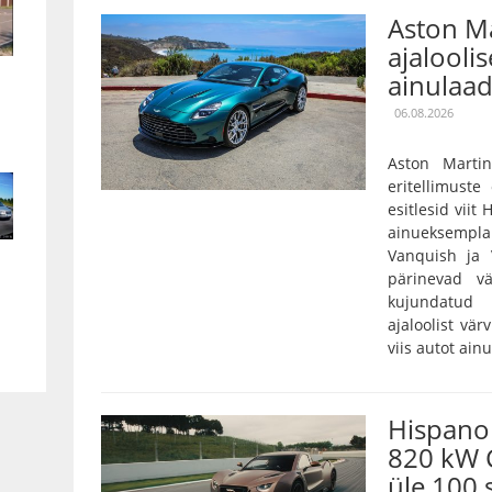
Aston Ma
ajaloolis
ainulaad
06.08.2026
Aston Marti
eritellimust
esitlesid viit
ainueksempla
Vanquish ja 
pärinevad vä
kujundatud 
ajaloolist vär
viis autot ain
Hispano 
820 kW 
üle 100 