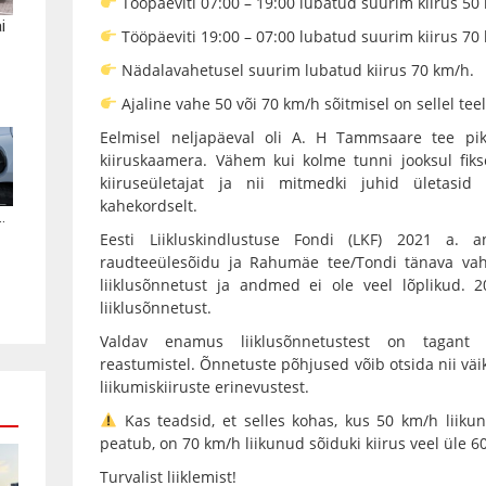
Tööpäeviti 07:00 – 19:00 lubatud suurim kiirus 50
i
Tööpäeviti 19:00 – 07:00 lubatud suurim kiirus 70
Nädalavahetusel suurim lubatud kiirus 70 km/h.
Ajaline vahe 50 või 70 km/h sõitmisel on sellel tee
Eelmisel neljapäeval oli A. H Tammsaare tee pi
kiiruskaamera. Vähem kui kolme tunni jooksul fik
kiiruseületajat ja nii mitmedki juhid ületasid
kahekordselt.
.
Eesti Liikluskindlustuse Fondi (LKF) 2021 a. 
raudteeülesõidu ja Rahumäe tee/Tondi tänava vahe
liiklusõnnetust ja andmed ei ole veel lõplikud. 
liiklusõnnetust.
Valdav enamus liiklusõnnetustest on tagant 
reastumistel. Õnnetuste põhjused võib otsida nii väik
liikumiskiiruste erinevustest.
Kas teadsid, et selles kohas, kus 50 km/h liiku
peatub, on 70 km/h liikunud sõiduki kiirus veel üle 60
Turvalist liiklemist!