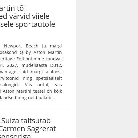
rtin tõi
ed värvid viiele
sele sportautole
n Newport Beach ja margi
e osakond Q by Aston Martin
 Heritage Editioni nime kandvat
ri. 2027. mudeliaasta DB12,
Vantage said margi ajaloost
rvitoonid ning spetsiaalselt
salongid. Viis autot, viis
vi Aston Martini teatel on kõik
ulaadsed ning neid pakub...
Suiza taltsutab
Carmen Sagrerat
sensoriga