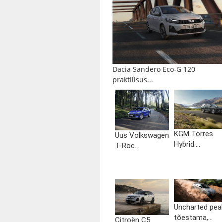
Dacia Sandero Eco-G 120
praktilisus...
KGM Torres
Uus Volkswagen
Hybrid:...
T-Roc...
Uncharted pea
tõestama,...
Citroën C5