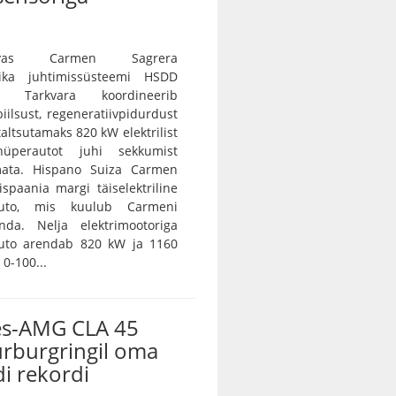
vas Carmen Sagrera
ika juhtimissüsteemi HSDD
e. Tarkvara koordineerib
iilsust, regeneratiivpidurdust
 taltsutamaks 820 kW elektrilist
 hüperautot juhi sekkumist
ramata. Hispano Suiza Carmen
spaania margi täiselektriline
auto, mis kuulub Carmeni
nda. Nelja elektrimootoriga
auto arendab 820 kW ja 1160
0-100...
s-AMG CLA 45
ürburgringil oma
i rekordi