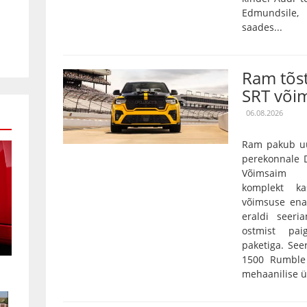
Edmundsile,
saades...
Ram tõs
SRT või
06.08.2026
Ram pakub uu
perekonnale D
Võimsaim 3,
komplekt k
võimsuse ena
eraldi seeri
ostmist pai
paketiga. Se
1500 Rumble 
mehaanilise ü