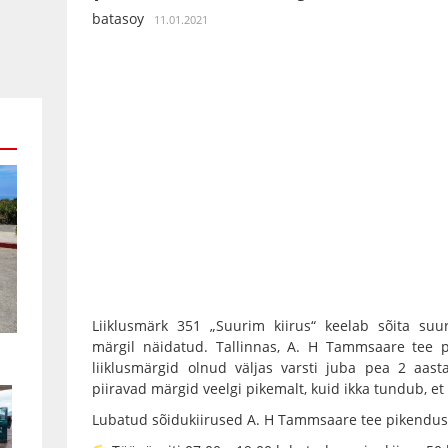
batasoy
11.01.2021
Liiklusmärk 351 „Suurim kiirus“ keelab sõita suu
märgil näidatud. Tallinnas, A. H Tammsaare tee
liiklusmärgid olnud väljas varsti juba pea 2 aastat 
piiravad märgid veelgi pikemalt, kuid ikka tundub, et 
Lubatud sõidukiirused A. H Tammsaare tee pikendus