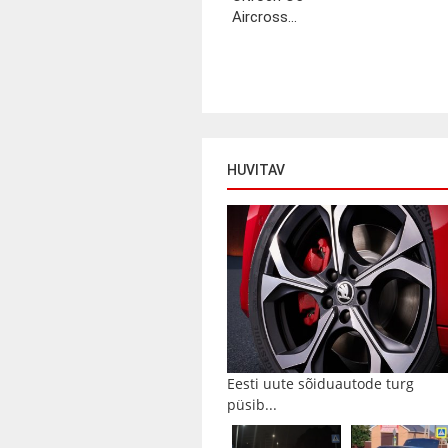
Aircross...
HUVITAV
Eesti uute sõiduautode turg
püsib...