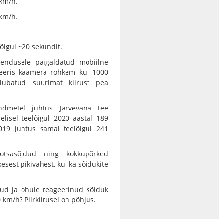
 km/h.
 km/h.
lõigul ~20 sekundit.
kendusele paigaldatud mobiilne
seeris kaamera rohkem kui 1000
 lubatud suurimat kiirust pea
andmetel juhtus Järvevana tee
lisel teelõigul 2020 aastal 189
2019 juhtus samal teelõigul 241
otsasõidud ning kokkupõrked
esest pikivahest, kui ka sõidukite
nud ja ohule reageerinud sõiduk
 km/h? Piirkiirusel on põhjus.