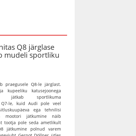
nitas Q8 järglase
ab mudeli sportliku
b praegusele Q8-le järglast.
 ja kupeeliku katusejoonega
tur jätkab sportlikuma
a Q7-le, kuid Audi pole veel
itluskuupäeva ega tehnilisi
8 mootori jätkumine näib
nt tootja pole seda ametlikult
 Q8 jätkumine polnud varem
egevjuht Gernot Döllner ütles