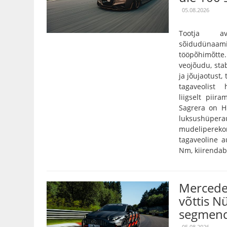
05.08.2026
Tootja a
sõidudünaam
tööpõhimõtt
veojõudu, stab
ja jõujaotust,
tagaveolist
liigselt pii
Sagrera on Hi
luksushüper
mudelipereko
tagaveoline 
Nm, kiirendab 
Mercede
võttis N
segmend
05.08.2026