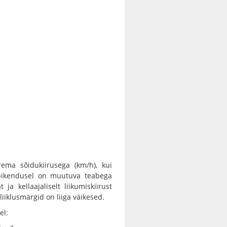
rema sõidukiirusega (km/h), kui
 pikendusel on muutuva teabega
ja kellaajaliselt liikumiskiirust
liiklusmärgid on liiga väikesed.
el: