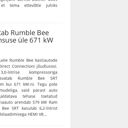
 et tema ettevõtte juhiks
tab Rumble Bee
msuse üle 671 kW
ele Rumble Bee kastiautode
irect Connectioni jõudlusosi.
0-liitrise kompressoriga
asvatab Rumble Bee SRT
m kui 671 kW-ni. Tegu pole
amudeliga, vaid pärast auto
galdatava tehase toetatud
eriaauto arendab 579 kW Ram
Bee SRT kasutab 6,2-liitrist
lelaadimisega HEMI V8...