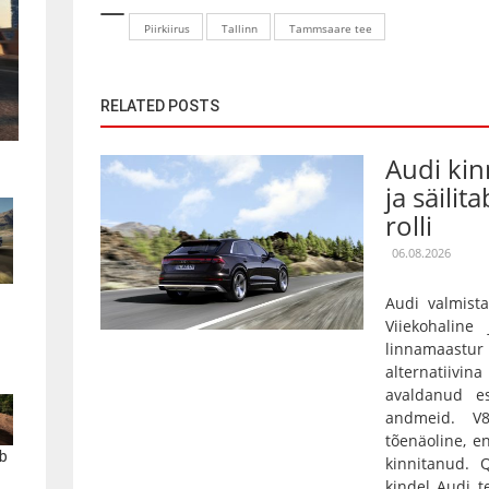
Piirkiirus
Tallinn
Tammsaare tee
RELATED POSTS
Audi kin
ja säilit
rolli
06.08.2026
Audi valmista
Viiekohaline
linnamaas
alternatiivin
avaldanud es
andmeid. V
tõenäoline, e
b
kinnitanud.
kindel Audi t