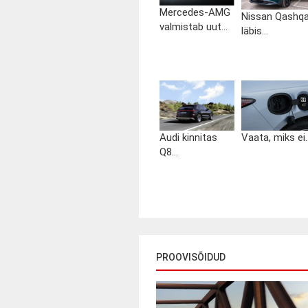
Mercedes-AMG
Nissan Qashqa
valmistab uut...
läbis...
Audi kinnitas
Vaata, miks ei..
Q8...
PROOVISÕIDUD