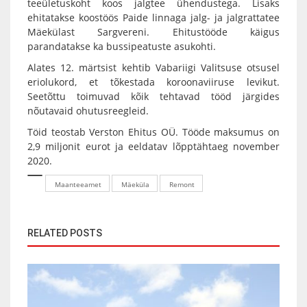
teeületuskoht koos jalgtee ühendustega. Lisaks
ehitatakse koostöös Paide linnaga jalg- ja jalgrattatee
Mäekülast Sargvereni. Ehitustööde käigus
parandatakse ka bussipeatuste asukohti.
Alates 12. märtsist kehtib Vabariigi Valitsuse otsusel
eriolukord, et tõkestada koroonaviiruse levikut.
Seetõttu toimuvad kõik tehtavad tööd järgides
nõutavaid ohutusreegleid.
Töid teostab Verston Ehitus OÜ. Tööde maksumus on
2,9 miljonit eurot ja eeldatav lõpptähtaeg november
2020.
Maanteeamet
Mäeküla
Remont
RELATED POSTS