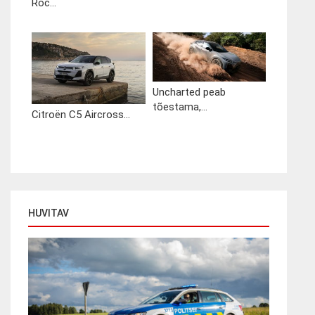
Roc...
Uncharted peab
tõestama,...
Citroën C5 Aircross...
HUVITAV