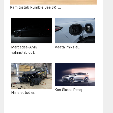
Ram tõstab Rumble Bee SRT...
Mercedes-AMG
Vaata, miks ei...
valmistab uut...
Kas Škoda Peaq...
Hiina autod ei...