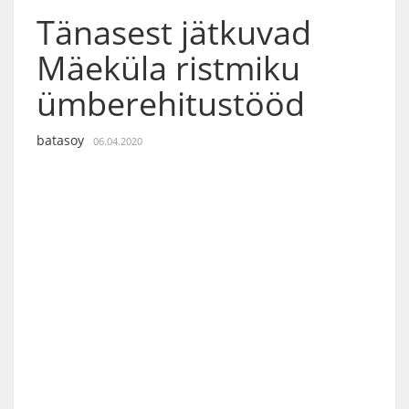
Tänasest jätkuvad
Mäeküla ristmiku
ümberehitustööd
batasoy
06.04.2020