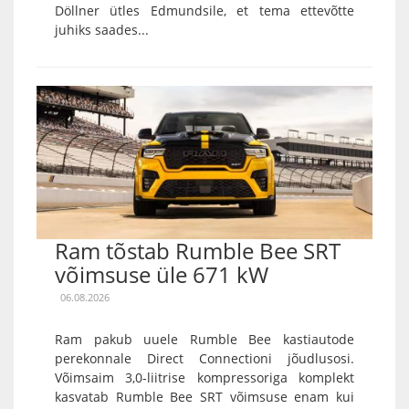
Döllner ütles Edmundsile, et tema ettevõtte
juhiks saades...
Ram tõstab Rumble Bee SRT
võimsuse üle 671 kW
06.08.2026
Ram pakub uuele Rumble Bee kastiautode
perekonnale Direct Connectioni jõudlusosi.
Võimsaim 3,0-liitrise kompressoriga komplekt
kasvatab Rumble Bee SRT võimsuse enam kui