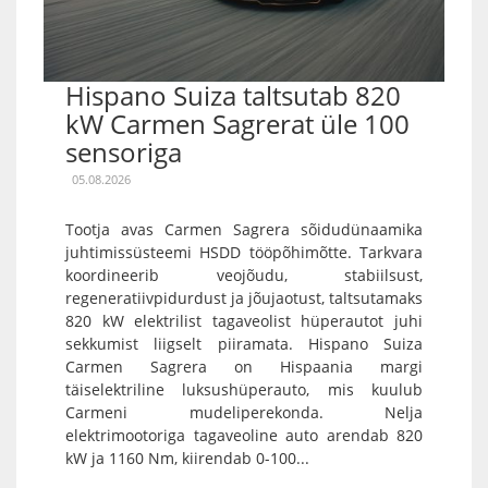
Hispano Suiza taltsutab 820
kW Carmen Sagrerat üle 100
sensoriga
05.08.2026
Tootja avas Carmen Sagrera sõidudünaamika
juhtimissüsteemi HSDD tööpõhimõtte. Tarkvara
koordineerib veojõudu, stabiilsust,
regeneratiivpidurdust ja jõujaotust, taltsutamaks
820 kW elektrilist tagaveolist hüperautot juhi
sekkumist liigselt piiramata. Hispano Suiza
Carmen Sagrera on Hispaania margi
täiselektriline luksushüperauto, mis kuulub
Carmeni mudeliperekonda. Nelja
elektrimootoriga tagaveoline auto arendab 820
kW ja 1160 Nm, kiirendab 0-100...