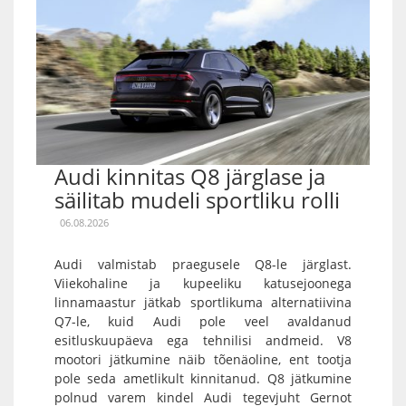
Audi kinnitas Q8 järglase ja
säilitab mudeli sportliku rolli
06.08.2026
Audi valmistab praegusele Q8-le järglast.
Viiekohaline ja kupeeliku katusejoonega
linnamaastur jätkab sportlikuma alternatiivina
Q7-le, kuid Audi pole veel avaldanud
esitluskuupäeva ega tehnilisi andmeid. V8
mootori jätkumine näib tõenäoline, ent tootja
pole seda ametlikult kinnitanud. Q8 jätkumine
polnud varem kindel Audi tegevjuht Gernot