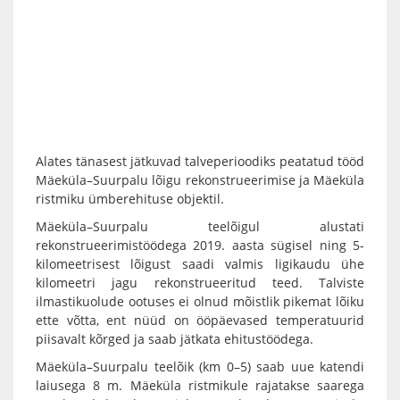
Alates tänasest jätkuvad talveperioodiks peatatud tööd
Mäeküla–Suurpalu lõigu rekonstrueerimise ja Mäeküla
ristmiku ümberehituse objektil.
Mäeküla–Suurpalu teelõigul alustati
rekonstrueerimistöödega 2019. aasta sügisel ning 5-
kilomeetrisest lõigust saadi valmis ligikaudu ühe
kilomeetri jagu rekonstrueeritud teed. Talviste
ilmastikuolude ootuses ei olnud mõistlik pikemat lõiku
ette võtta, ent nüüd on ööpäevased temperatuurid
piisavalt kõrged ja saab jätkata ehitustöödega.
Mäeküla–Suurpalu teelõik (km 0–5) saab uue katendi
laiusega 8 m. Mäeküla ristmikule rajatakse saarega