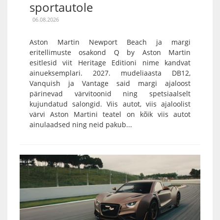
sportautole
06.08.2026
Aston Martin Newport Beach ja margi
eritellimuste osakond Q by Aston Martin
esitlesid viit Heritage Editioni nime kandvat
ainueksemplari. 2027. mudeliaasta DB12,
Vanquish ja Vantage said margi ajaloost
pärinevad värvitoonid ning spetsiaalselt
kujundatud salongid. Viis autot, viis ajaloolist
värvi Aston Martini teatel on kõik viis autot
ainulaadsed ning neid pakub...