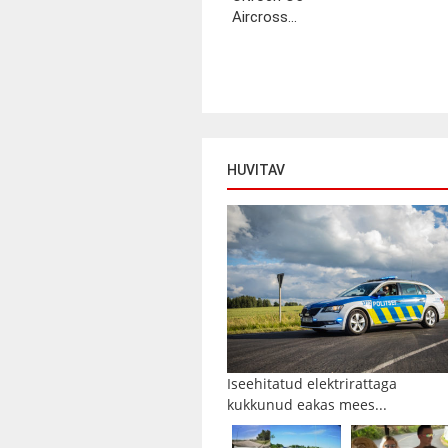
Aircross...
HUVITAV
Iseehitatud elektrirattaga
kukkunud eakas mees...