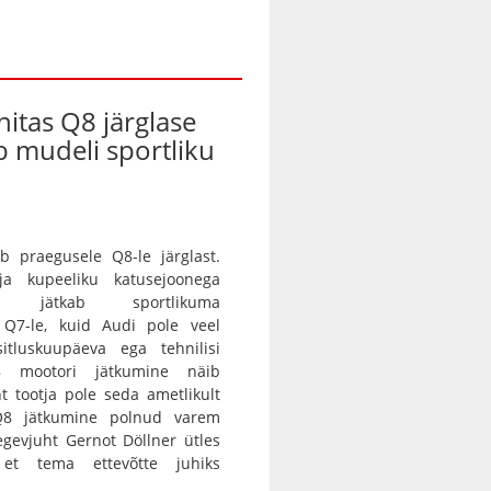
nitas Q8 järglase
ab mudeli sportliku
b praegusele Q8-le järglast.
 ja kupeeliku katusejoonega
tur jätkab sportlikuma
a Q7-le, kuid Audi pole veel
itluskuupäeva ega tehnilisi
8 mootori jätkumine näib
nt tootja pole seda ametlikult
 Q8 jätkumine polnud varem
egevjuht Gernot Döllner ütles
 et tema ettevõtte juhiks