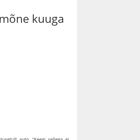
b mõne kuuga
tusetult auto. "Keegi sellega ei