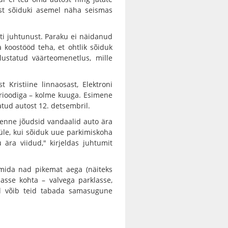
st sõiduki asemel näha seismas
ti juhtunust. Paraku ei näidanud
koostööd teha, et ohtlik sõiduk
ustatud väärteomenetlus, mille
ristiine linnaosast, Elektroni
rioodiga – kolme kuuga. Esimene
atud autost 12. detsembril.
 enne jõudsid vandaalid auto ära
le, kui sõiduk uue parkimiskoha
ära viidud," kirjeldas juhtumit
mida nad pikemat aega (näiteks
masse kohta – valvega parklasse,
hul võib teid tabada samasugune