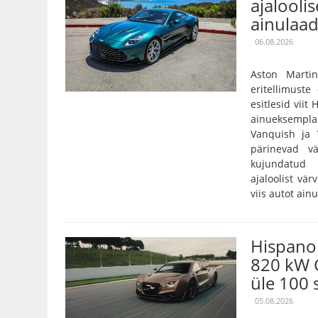
ajaloolis
ainulaad
06.08.2026
Aston Marti
eritellimust
esitlesid viit
ainueksempla
Vanquish ja 
pärinevad vä
kujundatud 
ajaloolist vär
viis autot ain
Hispano 
820 kW 
üle 100 
05.08.2026