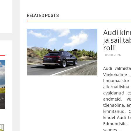
RELATED POSTS
Audi kin
ja säilit
rolli
06.08.2026
Audi valmista
Viiekohaline
linnamaas
alternatiivin
avaldanud es
andmeid. V
tõenäoline, e
kinnitanud.
kindel Audi t
Edmundsile,
saades...