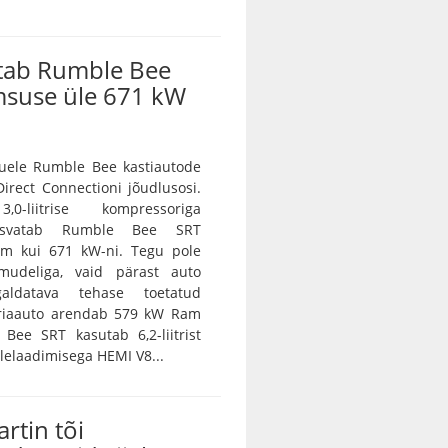
tab Rumble Bee
msuse üle 671 kW
ele Rumble Bee kastiautode
irect Connectioni jõudlusosi.
0-liitrise kompressoriga
asvatab Rumble Bee SRT
m kui 671 kW-ni. Tegu pole
amudeliga, vaid pärast auto
galdatava tehase toetatud
eriaauto arendab 579 kW Ram
Bee SRT kasutab 6,2-liitrist
lelaadimisega HEMI V8...
rtin tõi