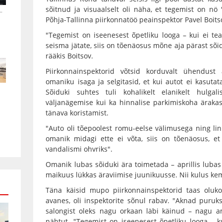
sõitnud ja visuaalselt oli näha, et tegemist on nö
.
Põhja-Tallinna piirkonnatöö peainspektor Pavel Boits
"Tegemist on iseenesest õpetliku looga – kui ei te
seisma jätate, siis on tõenäosus mõne aja pärast sõ
rääkis Boitsov.
Piirkonnainspektorid võtsid korduvalt ühendust
omaniku isaga ja selgitasid, et kui autot ei kasutata,
Sõiduki suhtes tuli kohalikelt elanikelt hulgali
väljanägemise kui ka hinnalise parkimiskoha äraka
tänava koristamist.
"Auto oli tõepoolest romu-eelse välimusega ning linn
omanik midagi ette ei võta, siis on tõenäosus, e
vandalismi ohvriks".
Omanik lubas sõiduki ära toimetada – aprillis lubas
maikuus lükkas äraviimise juunikuusse. Nii kulus ke
Täna käisid mupo piirkonnainspektorid taas olukor
avanes, oli inspektorite sõnul rabav. "Aknad puruks
salongist oleks nagu orkaan läbi käinud – nagu ame
nähtut. "Tegemist on iseenesest õpetliku looga – k