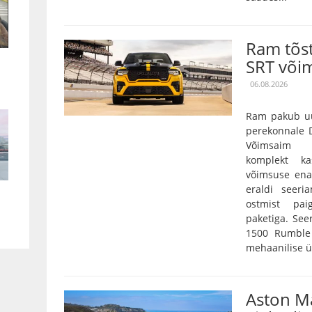
Ram tõs
SRT või
06.08.2026
Ram pakub uu
perekonnale D
Võimsaim 3,
komplekt k
võimsuse ena
eraldi seeri
ostmist pai
paketiga. Se
1500 Rumble 
mehaanilise ü
Aston Ma