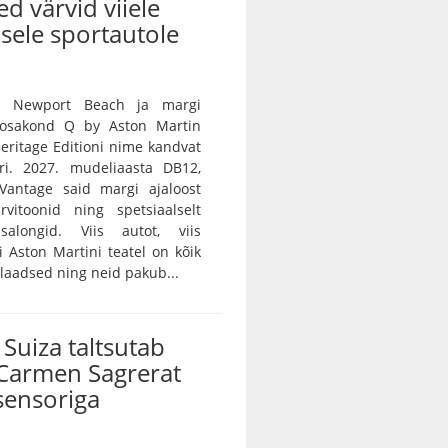
ed värvid viiele
sele sportautole
n Newport Beach ja margi
e osakond Q by Aston Martin
 Heritage Editioni nime kandvat
ri. 2027. mudeliaasta DB12,
Vantage said margi ajaloost
rvitoonid ning spetsiaalselt
salongid. Viis autot, viis
vi Aston Martini teatel on kõik
ulaadsed ning neid pakub...
Suiza taltsutab
Carmen Sagrerat
sensoriga