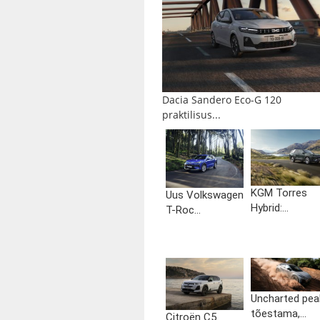
Dacia Sandero Eco-G 120
praktilisus...
KGM Torres
Uus Volkswagen
Hybrid:...
T-Roc...
Uncharted pea
tõestama,...
Citroën C5