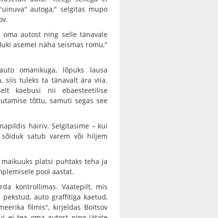
 "uinuva" autoga," selgitas mupo
ov.
a oma autost ning selle tänavale
iduki asemel näha seismas romu,"
 auto omanikuga, lõpuks lausa
 siis tuleks ta tänavalt ära viia.
selt kaebusi nii ebaesteetilise
sutamise tõttu, samuti segas see
apildis häiriv. Selgitasime – kui
t sõiduk satub varem või hiljem
 maikuuks platsi puhtaks teha ja
mplemisele pool aastat.
da kontrollimas. Vaatepilt, mis
 pekstud, auto graffitiga kaetud,
erika filmis", kirjeldas Boitsov
ui ei tea oma autost ning jätate