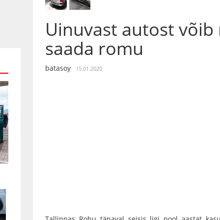
Uinuvast autost või
saada romu
batasoy
15.01.2020
Tallinnas Rohu tänaval seisis ligi pool aastat kasu