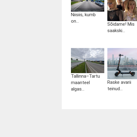
Niisiis, kumb
on...
Sõidame! Mis
saakski...
Tallinna–Tartu
Raske avarii
maanteel
teinud...
algas...