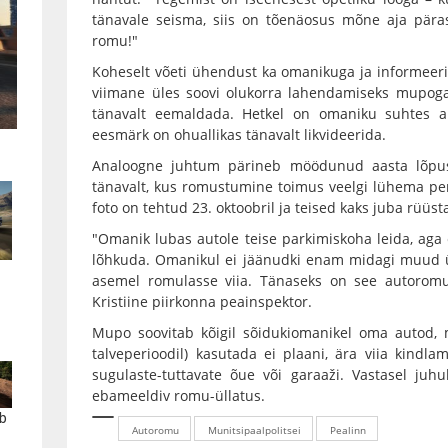
tänavale seisma, siis on tõenäosus mõne aja pära
romu!"
Koheselt võeti ühendust ka omanikuga ja informeeri
viimane üles soovi olukorra lahendamiseks mupoga 
tänavalt eemaldada. Hetkel on omaniku suhtes al
eesmärk on ohuallikas tänavalt likvideerida.
Analoogne juhtum pärineb möödunud aasta lõpust K
tänavalt, kus romustumine toimus veelgi lühema pe
foto on tehtud 23. oktoobril ja teised kaks juba rüüst
"Omanik lubas autole teise parkimiskoha leida, aga
lõhkuda. Omanikul ei jäänudki enam midagi muud ü
asemel romulasse viia. Tänaseks on see autoromu 
Kristiine piirkonna peainspektor.
Mupo soovitab kõigil sõidukiomanikel oma autod, 
talveperioodil) kasutada ei plaani, ära viia kindla
sugulaste-tuttavate õue või garaaži. Vastasel ju
ebameeldiv romu-üllatus.
b
Autoromu
Munitsipaalpolitsei
Pealinn