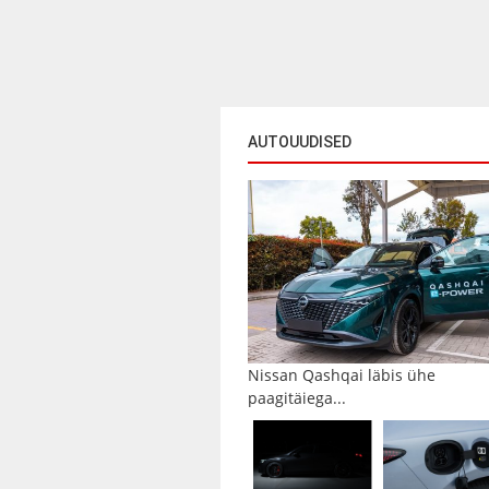
AUTOUUDISED
Nissan Qashqai läbis ühe
paagitäiega...