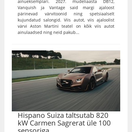
ainueksemplari. 2027. mudeliaasta DB12,
Vanquish ja Vantage said margi ajaloost
pärinevad värvitoonid ning spetsiaalselt
kujundatud salongid. Viis autot, viis ajaloolist
värvi Aston Martini teatel on kõik viis autot
ainulaadsed ning neid pakub...
Hispano Suiza taltsutab 820
kW Carmen Sagrerat üle 100
sensoriga