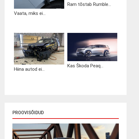
Ram tõstab Rumble...
Vaata, miks ei...
Kas Škoda Peaq...
Hiina autod ei...
PROOVISÕIDUD