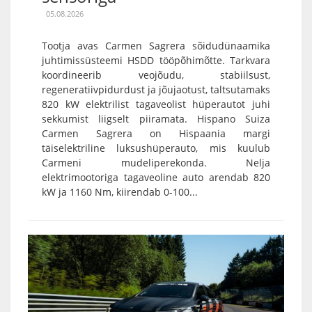
05.08.2026
Tootja avas Carmen Sagrera sõidudünaamika
juhtimissüsteemi HSDD tööpõhimõtte. Tarkvara
koordineerib veojõudu, stabiilsust,
regeneratiivpidurdust ja jõujaotust, taltsutamaks
820 kW elektrilist tagaveolist hüperautot juhi
sekkumist liigselt piiramata. Hispano Suiza
Carmen Sagrera on Hispaania margi
täiselektriline luksushüperauto, mis kuulub
Carmeni mudeliperekonda. Nelja
elektrimootoriga tagaveoline auto arendab 820
kW ja 1160 Nm, kiirendab 0-100...