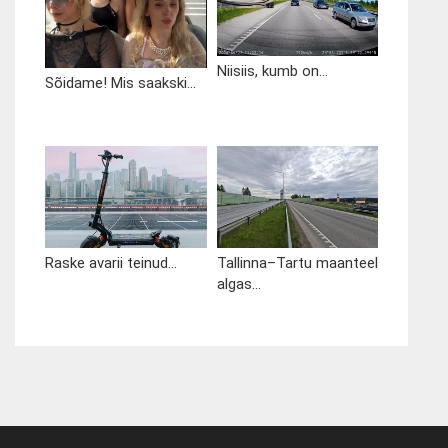
Niisiis, kumb on...
Sõidame! Mis saakski...
Raske avarii teinud...
Tallinna–Tartu maanteel
algas...