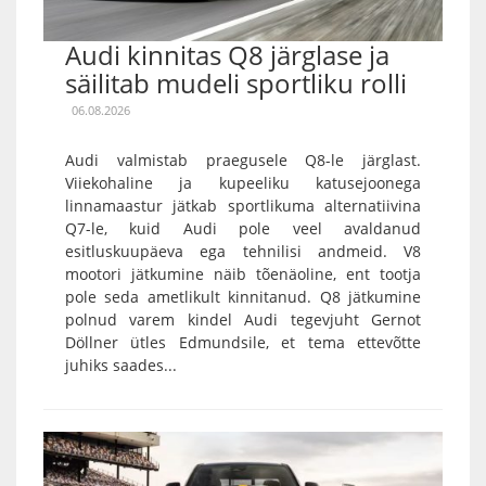
Audi kinnitas Q8 järglase ja
säilitab mudeli sportliku rolli
06.08.2026
Audi valmistab praegusele Q8-le järglast.
Viiekohaline ja kupeeliku katusejoonega
linnamaastur jätkab sportlikuma alternatiivina
Q7-le, kuid Audi pole veel avaldanud
esitluskuupäeva ega tehnilisi andmeid. V8
mootori jätkumine näib tõenäoline, ent tootja
pole seda ametlikult kinnitanud. Q8 jätkumine
polnud varem kindel Audi tegevjuht Gernot
Döllner ütles Edmundsile, et tema ettevõtte
juhiks saades...