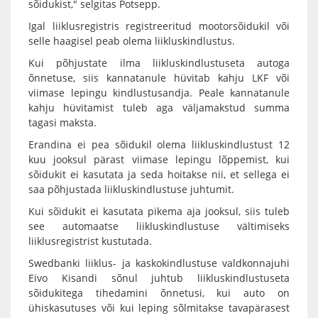
sõidukist," selgitas Potsepp.
Igal liiklusregistris registreeritud mootorsõidukil või
selle haagisel peab olema liikluskindlustus.
Kui põhjustate ilma liikluskindlustuseta autoga
õnnetuse, siis kannatanule hüvitab kahju LKF või
viimase lepingu kindlustusandja. Peale kannatanule
kahju hüvitamist tuleb aga väljamakstud summa
tagasi maksta.
Erandina ei pea sõidukil olema liikluskindlustust 12
kuu jooksul pärast viimase lepingu lõppemist, kui
sõidukit ei kasutata ja seda hoitakse nii, et sellega ei
saa põhjustada liikluskindlustuse juhtumit.
Kui sõidukit ei kasutata pikema aja jooksul, siis tuleb
see automaatse liikluskindlustuse vältimiseks
liiklusregistrist kustutada.
Swedbanki liiklus- ja kaskokindlustuse valdkonnajuhi
Eivo Kisandi sõnul juhtub liikluskindlustuseta
sõidukitega tihedamini õnnetusi, kui auto on
ühiskasutuses või kui leping sõlmitakse tavapärasest