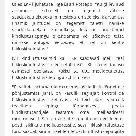
ütles LKF-i juhatuse liige Lauri Potsepp. "Kuigi levinud
arvamuse kohaselt on tegemist vähese
seaduskuulekusega inimestega, on see ekslik arvamus.
Enamik juhtudel on tegemist täiesti harilike
seaduskuulekate kodanikega, kes on unustanud
kindlustuslepingu pikendamata või sõidavad teise
inimese autoga, eeldades, et sel on kehtiv
liikluskindlustus."
Nii kindlustusseltsid kui LKF saadavad meili teel
liikluskindlustuse meeldetuletusi. LKF saatis tänavu
esimesel poolaastal kokku 50 000 meeldetuletust
liikluskindlustuse lepingu sõlmimiseks.
"Et vältida ootamatuid makseraskuseid liiklusõnnetuse
põhjustamise järel, on kasulik aeg-ajalt kontrollida
liikluskindlustuse kehtivust. Et teid oleks võimalik
teavitada lepingu lõppemisest, peaks
kindlustusandjale teatama oma meiliaadressi
muutumisest. Samuti võiksite suunata oma eesti.ee e-
posti isiklikule meiliaadressile, sest liikluskindlustuse
fond saadab sinna meeldetuletusi kindlustuslepinguta