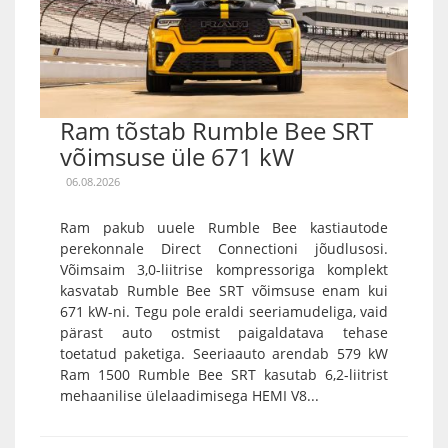
Ram tõstab Rumble Bee SRT
võimsuse üle 671 kW
06.08.2026
Ram pakub uuele Rumble Bee kastiautode
perekonnale Direct Connectioni jõudlusosi.
Võimsaim 3,0-liitrise kompressoriga komplekt
kasvatab Rumble Bee SRT võimsuse enam kui
671 kW-ni. Tegu pole eraldi seeriamudeliga, vaid
pärast auto ostmist paigaldatava tehase
toetatud paketiga. Seeriaauto arendab 579 kW
Ram 1500 Rumble Bee SRT kasutab 6,2-liitrist
mehaanilise ülelaadimisega HEMI V8...