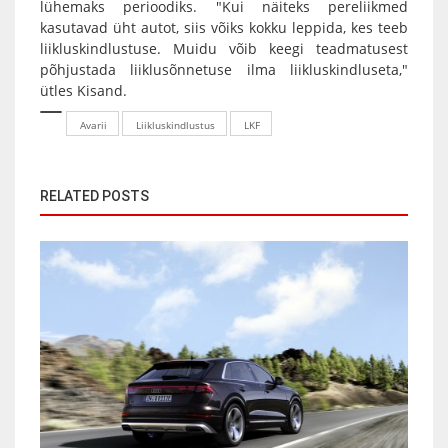
lühemaks perioodiks. "Kui näiteks pereliikmed
kasutavad üht autot, siis võiks kokku leppida, kes teeb
liikluskindlustuse. Muidu võib keegi teadmatusest
põhjustada liiklusõnnetuse ilma liikluskindluseta,"
ütles Kisand.
Avarii
Liikluskindlustus
LKF
RELATED POSTS