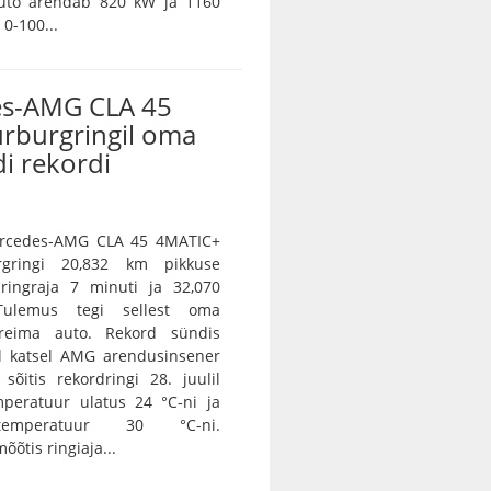
auto arendab 820 kW ja 1160
0-100...
s-AMG CLA 45
ürburgringil oma
i rekordi
Mercedes-AMG CLA 45 4MATIC+
rgringi 20,832 km pikkuse
 ringraja 7 minuti ja 32,070
Tulemus tegi sellest oma
ireima auto. Rekord sündis
l katsel AMG arendusinsener
sõitis rekordringi 28. juulil
peratuur ulatus 24 °C-ni ja
 temperatuur 30 °C-ni.
õtis ringiaja...