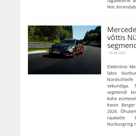
tagaveoline 
Nm, kiirendab 
Mercede
võttis N
segmend
05.08.2026
Elektriline 
läbis Nürbu
Nordschleife
sekundiga. 
segmendi ki
kohe esimese
Kevin Berger 
2026. Õhutem
rajakatte
Nürburgring mõ