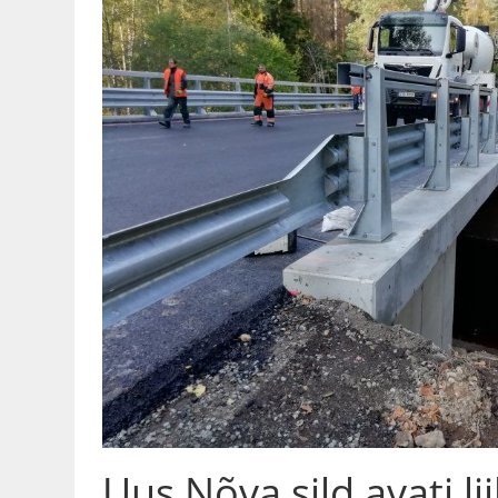
Uus Nõva sild avati li