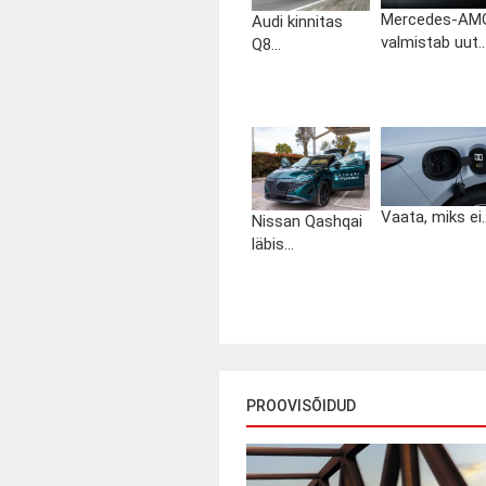
Mercedes-AM
Audi kinnitas
valmistab uut..
Q8...
Vaata, miks ei..
Nissan Qashqai
läbis...
PROOVISÕIDUD