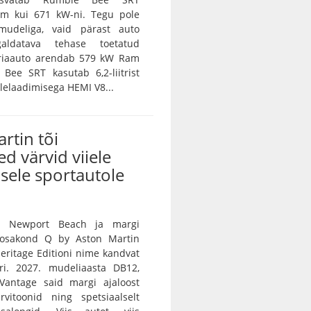
m kui 671 kW-ni. Tegu pole
amudeliga, vaid pärast auto
galdatava tehase toetatud
eriaauto arendab 579 kW Ram
Bee SRT kasutab 6,2-liitrist
lelaadimisega HEMI V8...
rtin tõi
ed värvid viiele
sele sportautole
n Newport Beach ja margi
e osakond Q by Aston Martin
 Heritage Editioni nime kandvat
ri. 2027. mudeliaasta DB12,
Vantage said margi ajaloost
rvitoonid ning spetsiaalselt