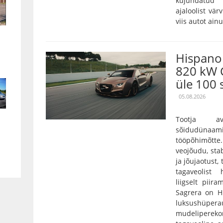
kujundatud 
ajaloolist vär
viis autot ain
Hispano 
820 kW 
üle 100 
05.08.2026
Tootja a
sõidudünaam
tööpõhimõtt
veojõudu, stab
ja jõujaotust,
tagaveolist
liigselt pii
Sagrera on Hi
luksushüper
mudelipereko