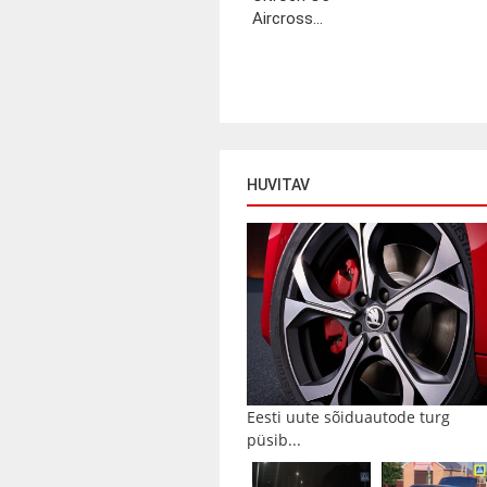
Aircross...
HUVITAV
Eesti uute sõiduautode turg
püsib...