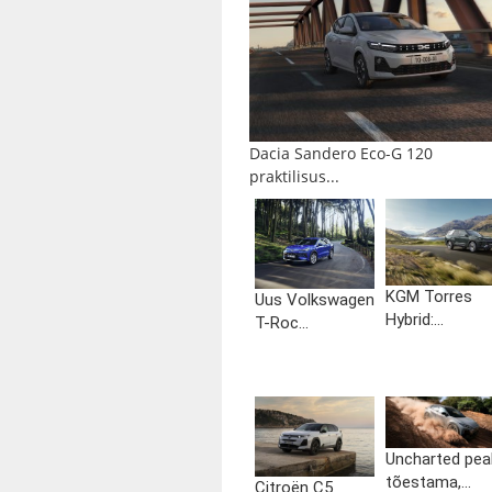
Dacia Sandero Eco-G 120
praktilisus...
KGM Torres
Uus Volkswagen
Hybrid:...
T-Roc...
Uncharted pea
tõestama,...
Citroën C5