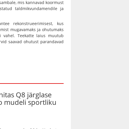
dasambale, mis kannavad koormust
tatud taldmikvundamendile ja
tee rekonstrueerimisest, kus
klemist mugavamaks ja ohutumaks
si vahel. Teekatte laius muutub
kurvid saavad ohutust parandavad
nitas Q8 järglase
ab mudeli sportliku