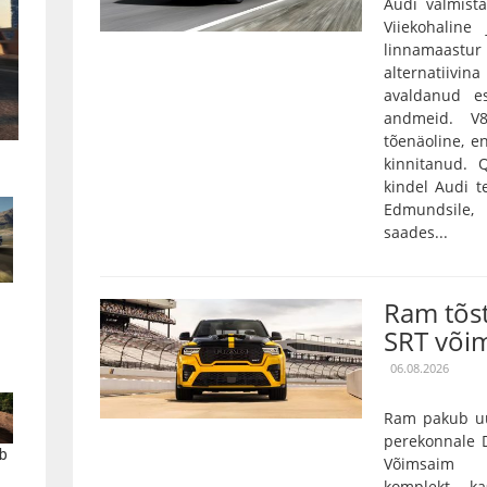
Audi valmista
Viiekohaline
linnamaas
alternatiivin
avaldanud es
andmeid. V
tõenäoline, e
kinnitanud.
kindel Audi t
Edmundsile,
saades...
Ram tõs
SRT või
06.08.2026
Ram pakub uu
perekonnale D
b
Võimsaim 3,
komplekt k