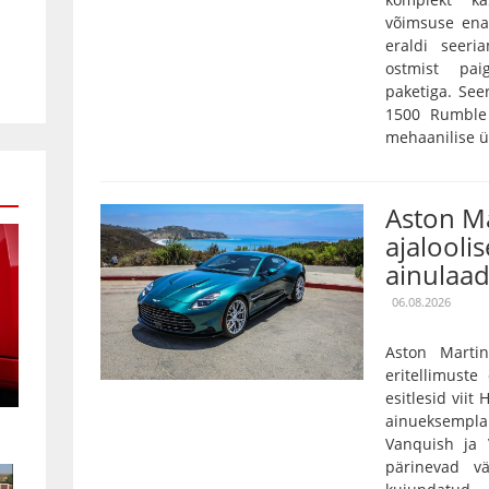
võimsuse ena
eraldi seeri
ostmist pai
paketiga. Se
1500 Rumble 
mehaanilise ü
Aston Ma
ajaloolis
ainulaad
06.08.2026
Aston Marti
eritellimust
esitlesid viit
ainueksempla
Vanquish ja 
pärinevad vä