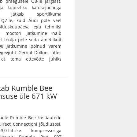
b praegusele Q8-le järglast.
 ja kupeeliku katusejoonega
tur jätkab sportlikuma
a Q7-le, kuid Audi pole veel
itluskuupäeva ega tehnilisi
8 mootori jätkumine näib
nt tootja pole seda ametlikult
 Q8 jätkumine polnud varem
egevjuht Gernot Döllner ütles
 et tema ettevõtte juhiks
tab Rumble Bee
msuse üle 671 kW
ele Rumble Bee kastiautode
irect Connectioni jõudlusosi.
0-liitrise kompressoriga
asvatab Rumble Bee SRT