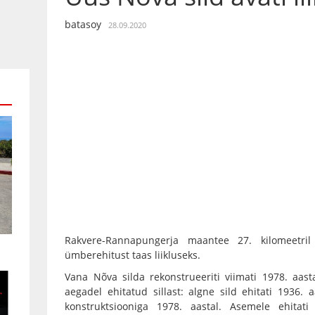
batasoy
28.09.2020
Rakvere-Rannapungerja maantee 27. kilomeetril
ümberehitust taas liikluseks.
Vana Nõva silda rekonstrueeriti viimati 1978. aast
aegadel ehitatud sillast: algne sild ehitati 1936. 
konstruktsiooniga 1978. aastal. Asemele ehitat