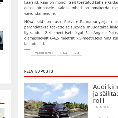
kaarsild. Kaar on monoliitselt toestatud kahele kal
G
edasi pinnasele. Kaldasambad on omakorda toes
.
vaivundamendile.
Nõva sild on osa Rakvere–Rannapungerja maan
parandatakse teekatte seisukorda, muudetakse lii
ligikaudu 12-kilomeetrisel lõigul Sae–Anguse–Pala
olemasolevalt 6–6,5 meetrilt 7,5-meetriseks ning 
laiendused.
.
Maanteeamet
Nõva
Sild
RELATED POSTS
Audi kin
ja säilit
rolli
06.08.2026