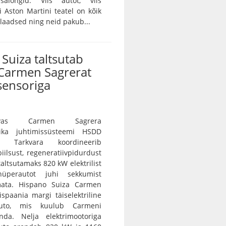
salongid. Viis autot, viis
vi Aston Martini teatel on kõik
ulaadsed ning neid pakub...
Suiza taltsutab
Carmen Sagrerat
sensoriga
vas Carmen Sagrera
ika juhtimissüsteemi HSDD
e. Tarkvara koordineerib
iilsust, regeneratiivpidurdust
 taltsutamaks 820 kW elektrilist
 hüperautot juhi sekkumist
ramata. Hispano Suiza Carmen
spaania margi täiselektriline
auto, mis kuulub Carmeni
nda. Nelja elektrimootoriga