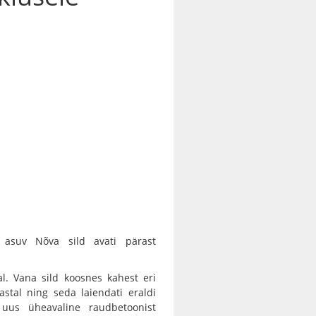
 asuv Nõva sild avati pärast
al. Vana sild koosnes kahest eri
aastal ning seda laiendati eraldi
i uus üheavaline raudbetoonist