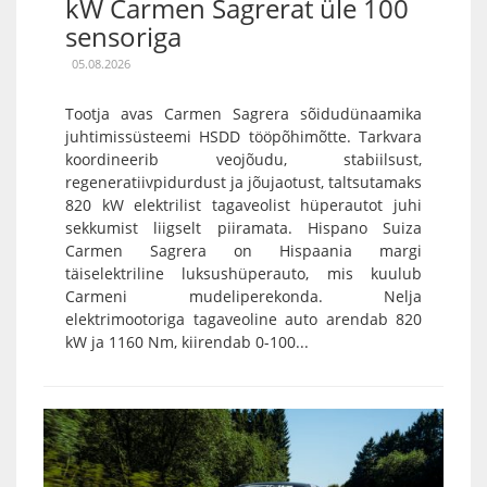
kW Carmen Sagrerat üle 100
sensoriga
05.08.2026
Tootja avas Carmen Sagrera sõidudünaamika
juhtimissüsteemi HSDD tööpõhimõtte. Tarkvara
koordineerib veojõudu, stabiilsust,
regeneratiivpidurdust ja jõujaotust, taltsutamaks
820 kW elektrilist tagaveolist hüperautot juhi
sekkumist liigselt piiramata. Hispano Suiza
Carmen Sagrera on Hispaania margi
täiselektriline luksushüperauto, mis kuulub
Carmeni mudeliperekonda. Nelja
elektrimootoriga tagaveoline auto arendab 820
kW ja 1160 Nm, kiirendab 0-100...