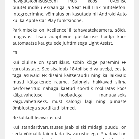
navigatsioonisüsteem Plus koos 10-tollise
puutetundliku ekraaniga ja Seat Full Link nutitelefoni
integreerimine, võimalus on kasutada nii Android Auto
kui ka Apple Car Play funktsioone.
Parkimiseks on Xcellence´il tahavaatekaamera, sõidu
mugavust lisab adaptiivne püsikiiruse hoidja koos
automaatse kaugtulede juhtimisega Light Assist.
FR
Kui oluline on sportlikkus, sobib kõige paremini FR
varustustase. See sisaldab 18-tolliseid valuvelgi, ees ja
taga asuvaid FR-disaini kaitseraudu ning ka läikivaid
musti külgakende raame. Salongis hakkavad silma
perforeeritud nahaga kaetud sportlik rooliratas koos
käiguvahetuse hoobadega manuaalseks
käiguvahetuseks, must salongi lagi ning punaste
õmblustega sportlikud istmed.
Rikkalikult lisavarustust
Kui standardvarustuses jääb siiski midagi puudu, on
seda võimalik täiendada lisavarustusega. Saadaval on