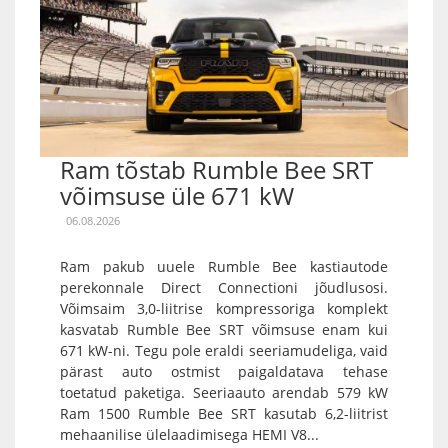
Ram tõstab Rumble Bee SRT
võimsuse üle 671 kW
06.08.2026
Ram pakub uuele Rumble Bee kastiautode
perekonnale Direct Connectioni jõudlusosi.
Võimsaim 3,0-liitrise kompressoriga komplekt
kasvatab Rumble Bee SRT võimsuse enam kui
671 kW-ni. Tegu pole eraldi seeriamudeliga, vaid
pärast auto ostmist paigaldatava tehase
toetatud paketiga. Seeriaauto arendab 579 kW
Ram 1500 Rumble Bee SRT kasutab 6,2-liitrist
mehaanilise ülelaadimisega HEMI V8...