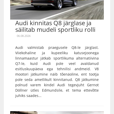
Audi kinnitas Q8 järglase ja
säilitab mudeli sportliku rolli
06.08.2026
Audi valmistab praegusele Q8-le järglast.
Viiekohaline ja kupeeliku katusejoonega
linnamaastur jätkab sportlikuma alternatiivina
Q7-le, kuid Audi pole veel avaldanud
esitluskuupäeva ega tehnilisi andmeid. V8
mootori jätkumine näib tõenäoline, ent tootja
pole seda ametlikult kinnitanud. Q8 jätkumine
polnud varem kindel Audi tegevjuht Gernot
Döllner ütles Edmundsile, et tema ettevõtte
juhiks saades...