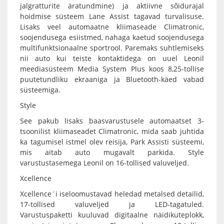
jalgratturite äratundmine) ja aktiivne sõidurajal
hoidmise süsteem Lane Assist tagavad turvalisuse.
Lisaks veel automaatne kliimaseade Climatronic,
soojendusega esiistmed, nahaga kaetud soojendusega
multifunktsionaalne sportrool. Paremaks suhtlemiseks
nii auto kui teiste kontaktidega on uuel Leonil
meediasüsteem Media System Plus koos 8,25-tollise
puutetundliku ekraaniga ja Bluetooth-käed vabad
süsteemiga.
Style
See pakub lisaks baasvarustusele automaatset 3-
tsoonilist kliimaseadet Climatronic, mida saab juhtida
ka tagumisel istmel olev reisija, Park Assisti süsteemi,
mis aitab auto mugavalt parkida. Style
varustustasemega Leonil on 16-tollised valuveljed.
Xcellence
Xcellence´i iseloomustavad heledad metalsed detailid,
17-tollised valuveljed ja LED-tagatuled.
Varustuspaketti kuuluvad digitaalne näidikuteplokk,