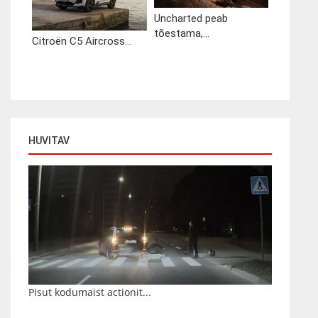
Uncharted peab
tõestama,...
Citroën C5 Aircross...
HUVITAV
Pisut kodumaist actionit...