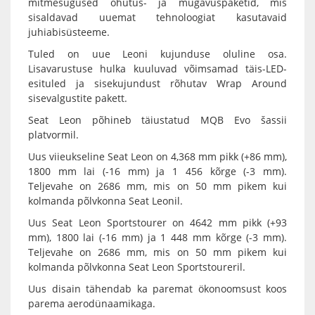
mitmesugused ohutus- ja mugavuspaketid, mis
sisaldavad uuemat tehnoloogiat kasutavaid
juhiabisüsteeme.
Tuled on uue Leoni kujunduse oluline osa.
Lisavarustuse hulka kuuluvad võimsamad täis-LED-
esituled ja sisekujundust rõhutav Wrap Around
sisevalgustite pakett.
Seat Leon põhineb täiustatud MQB Evo šassii
platvormil.
Uus viieukseline Seat Leon on 4,368 mm pikk (+86 mm),
1800 mm lai (-16 mm) ja 1 456 kõrge (-3 mm).
Teljevahe on 2686 mm, mis on 50 mm pikem kui
kolmanda põlvkonna Seat Leonil.
Uus Seat Leon Sportstourer on 4642 mm pikk (+93
mm), 1800 lai (-16 mm) ja 1 448 mm kõrge (-3 mm).
Teljevahe on 2686 mm, mis on 50 mm pikem kui
kolmanda põlvkonna Seat Leon Sportstoureril.
Uus disain tähendab ka paremat ökonoomsust koos
parema aerodünaamikaga.