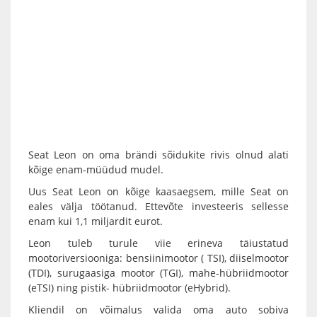
Seat Leon on oma brändi sõidukite rivis olnud alati
kõige enam-müüdud mudel.
Uus Seat Leon on kõige kaasaegsem, mille Seat on
eales välja töötanud. Ettevõte investeeris sellesse
enam kui 1,1 miljardit eurot.
Leon tuleb turule viie erineva täiustatud
mootoriversiooniga: bensiinimootor ( TSI), diiselmootor
(TDI), surugaasiga mootor (TGI), mahe-hübriidmootor
(eTSI) ning pistik- hübriidmootor (eHybrid).
Kliendil on võimalus valida oma auto sobiva