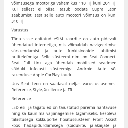
võimsusega mootoriga vahemikus 110 Hj kuni 204 Hj.
Kui sellest ei piisa, tasub oodata Cupra Leon
saabumist, sest selle auto mootori võimsus on kuni
310 Hj.
Varustus
Tänu sisse ehitatud eSIM kaardile on auto pidevalt
ühendatud internetiga, mis võimaldab navigeerimise
värskendamist ja auto funktsioonide juhtimist
nutitelefoniga. Selle süsteemi nimi on Seat Connect.
Seat Full Link aga ühendab mobiilsed seadmed
sõiduki infolusti süsteemiga Android Auto või
rakenduse Apple CarPlay kaudu.
Uus Seat Leon on saadaval neljas varustustasemes:
Reference, Style, Xcellence ja FR
Reference
LED esi- ja tagatuled on täiustatud parema nähtavuse
ning ka kaunima väljanägemise tagamiseks. Eesoleva
takistusega kokkupõrke hoiatussüsteem Front Assist
koos hädapidurdamisega (sõidukite, jalakäijate ja