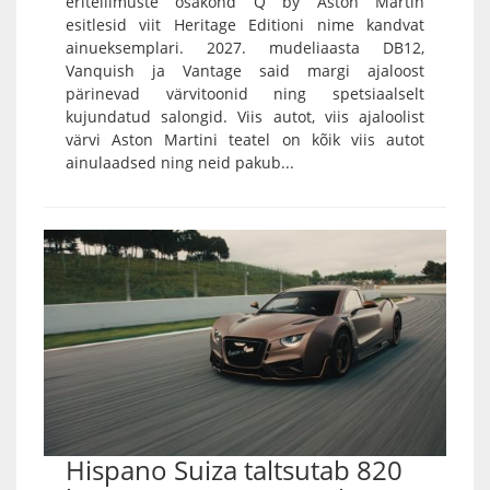
eritellimuste osakond Q by Aston Martin
esitlesid viit Heritage Editioni nime kandvat
ainueksemplari. 2027. mudeliaasta DB12,
Vanquish ja Vantage said margi ajaloost
pärinevad värvitoonid ning spetsiaalselt
kujundatud salongid. Viis autot, viis ajaloolist
värvi Aston Martini teatel on kõik viis autot
ainulaadsed ning neid pakub...
Hispano Suiza taltsutab 820