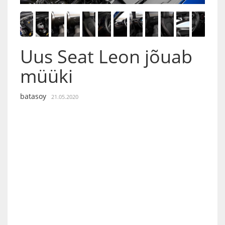
Uus Seat Leon jõuab
müüki
batasoy
21.05.2020