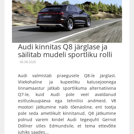
Audi kinnitas Q8 järglase ja
säilitab mudeli sportliku rolli
06.08.2026
Audi valmistab praegusele Q8-le järglast.
Viiekohaline ja kupeeliku katusejoonega
linnamaastur jätkab sportlikuma alternatiivina
Q7-le, kuid Audi pole veel avaldanud
esitluskuupäeva ega tehnilisi andmeid. V8
mootori jätkumine näib tõenäoline, ent tootja
pole seda ametlikult kinnitanud. Q8 jätkumine
polnud varem kindel Audi tegevjuht Gernot
Döllner ütles Edmundsile, et tema ettevõtte
juhiks saades...