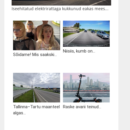
Iseehitatud elektrirattaga kukkunud eakas mees...
Niisiis, kumb on...
Sõidame! Mis saakski...
Tallinna–Tartu maanteel
Raske avarii teinud...
algas...