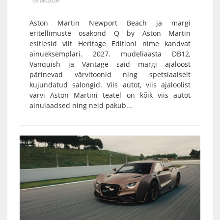
06.08.2026
Aston Martin Newport Beach ja margi
eritellimuste osakond Q by Aston Martin
esitlesid viit Heritage Editioni nime kandvat
ainueksemplari. 2027. mudeliaasta DB12,
Vanquish ja Vantage said margi ajaloost
pärinevad värvitoonid ning spetsiaalselt
kujundatud salongid. Viis autot, viis ajaloolist
värvi Aston Martini teatel on kõik viis autot
ainulaadsed ning neid pakub...