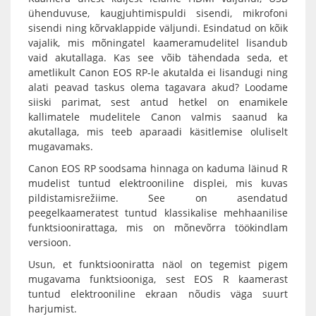
ühenduvuse, kaugjuhtimispuldi sisendi, mikrofoni
sisendi ning kõrvaklappide väljundi. Esindatud on kõik
vajalik, mis mõningatel kaameramudelitel lisandub
vaid akutallaga. Kas see võib tähendada seda, et
ametlikult Canon EOS RP-le akutalda ei lisandugi ning
alati peavad taskus olema tagavara akud? Loodame
siiski parimat, sest antud hetkel on enamikele
kallimatele mudelitele
Canon
valmis saanud ka
akutallaga, mis teeb aparaadi käsitlemise oluliselt
mugavamaks.
Canon EOS RP
soodsama hinnaga on kaduma läinud R
mudelist tuntud elektrooniline displei, mis kuvas
pildistamisrežiime. See on asendatud
peegelkaameratest tuntud klassikalise mehhaanilise
funktsioonirattaga, mis on mõnevõrra töökindlam
versioon.
Usun, et funktsiooniratta näol on tegemist pigem
mugavama funktsiooniga, sest EOS R kaamerast
tuntud elektrooniline ekraan nõudis väga suurt
harjumist.