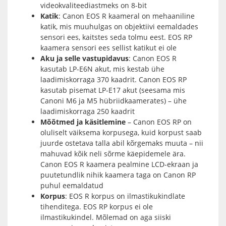
videokvaliteediastmeks on 8-bit
Katik
: Canon EOS R kaameral on mehaaniline
katik, mis muuhulgas on objektiivi eemaldades
sensori ees, kaitstes seda tolmu eest. EOS RP
kaamera sensori ees sellist katikut ei ole
Aku ja selle vastupidavus
: Canon EOS R
kasutab LP-E6N akut, mis kestab ühe
laadimiskorraga 370 kaadrit. Canon EOS RP
kasutab pisemat LP-E17 akut (seesama mis
Canoni M6 ja M5 hübriidkaamerates) – ühe
laadimiskorraga 250 kaadrit
Mõõtmed ja käsitlemine
– Canon EOS RP on
oluliselt väiksema korpusega, kuid korpust saab
juurde ostetava talla abil kõrgemaks muuta – nii
mahuvad kõik neli sõrme käepidemele ära.
Canon EOS R kaamera pealmine LCD-ekraan ja
puutetundlik nihik kaamera taga on Canon RP
puhul eemaldatud
Korpus
: EOS R korpus on ilmastikukindlate
tihenditega. EOS RP korpus ei ole
ilmastikukindel. Mõlemad on aga siiski