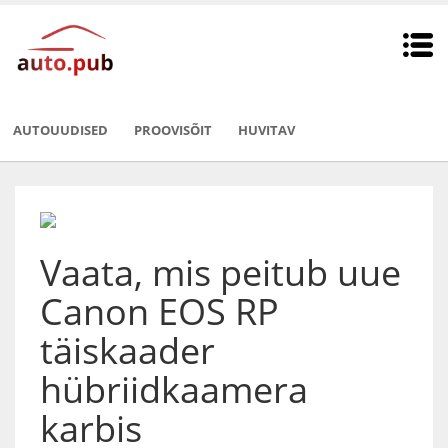
AUTOUUDISED
PROOVISÕIT
HUVITAV
Vaata, mis peitub uue
Canon EOS RP
täiskaader
hübriidkaamera
karbis