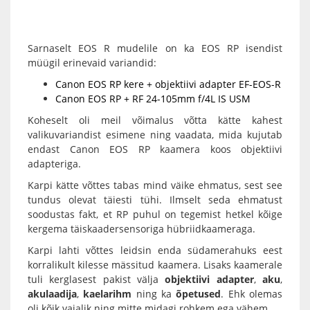
Sarnaselt EOS R mudelile on ka EOS RP isendist
müügil erinevaid variandid:
Canon EOS RP kere + objektiivi adapter EF-EOS-R
Canon EOS RP + RF 24-105mm f/4L IS USM
Koheselt oli meil võimalus võtta kätte kahest
valikuvariandist esimene ning vaadata, mida kujutab
endast Canon EOS RP kaamera koos objektiivi
adapteriga.
Karpi kätte võttes tabas mind väike ehmatus, sest see
tundus olevat täiesti tühi. Ilmselt seda ehmatust
soodustas fakt, et RP puhul on tegemist hetkel kõige
kergema täiskaadersensoriga hübriidkaameraga.
Karpi lahti võttes leidsin enda südamerahuks eest
korralikult kilesse mässitud kaamera. Lisaks kaamerale
tuli kerglasest pakist välja
objektiivi adapter
,
aku
,
akulaadija
,
kaelarihm
ning ka
õpetused
. Ehk olemas
oli kõik vajalik ning mitte midagi rohkem ega vähem.