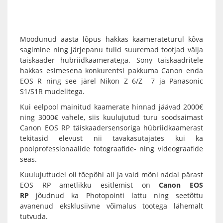
Möödunud aasta lõpus hakkas kaamerateturul kõva
sagimine ning järjepanu tulid suuremad tootjad välja
täiskaader hübriidkaameratega
. Sony täiskaadritele
hakkas esimesena konkurentsi pakkuma Canon enda
EOS R
ning see järel
Nikon Z 6/Z 7
ja
Panasonic
S1/S1R
mudelitega.
Kui eelpool mainitud kaamerate hinnad jäävad 2000€
ning 3000€ vahele, siis kuulujutud turu soodsaimast
Canon EOS RP
täiskaadersensoriga hübriidkaamerast
tekitasid elevust nii tavakasutajates kui ka
poolprofessionaalide fotograafide- ning videograafide
seas.
Kuulujuttudel oli tõepõhi all ja vaid mõni nädal pärast
EOS RP ametlikku esitlemist on
Canon EOS
RP
jõudnud ka Photopointi lattu ning seetõttu
avanenud eksklusiivne võimalus tootega lähemalt
tutvuda.