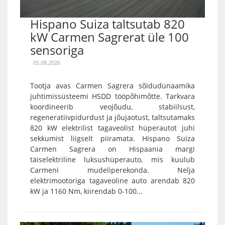
Hispano Suiza taltsutab 820
kW Carmen Sagrerat üle 100
sensoriga
05.08.2026
Tootja avas Carmen Sagrera sõidudünaamika
juhtimissüsteemi HSDD tööpõhimõtte. Tarkvara
koordineerib veojõudu, stabiilsust,
regeneratiivpidurdust ja jõujaotust, taltsutamaks
820 kW elektrilist tagaveolist hüperautot juhi
sekkumist liigselt piiramata. Hispano Suiza
Carmen Sagrera on Hispaania margi
täiselektriline luksushüperauto, mis kuulub
Carmeni mudeliperekonda. Nelja
elektrimootoriga tagaveoline auto arendab 820
kW ja 1160 Nm, kiirendab 0-100...