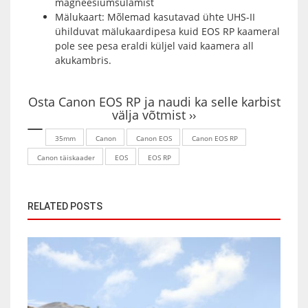
magneesiumsulamist
Mälukaart: Mõlemad kasutavad ühte UHS-II
ühilduvat mälukaardipesa kuid EOS RP kaameral
pole see pesa eraldi küljel vaid kaamera all
akukambris.
Osta Canon EOS RP ja naudi ka selle karbist
välja võtmist ››
35mm
Canon
Canon EOS
Canon EOS RP
Canon täiskaader
EOS
EOS RP
RELATED POSTS