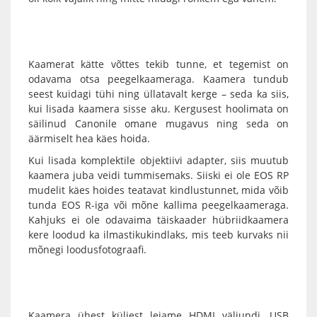
Kaamerat kätte võttes tekib tunne, et tegemist on
odavama otsa peegelkaameraga. Kaamera tundub
seest kuidagi tühi ning üllatavalt kerge – seda ka siis,
kui lisada kaamera sisse aku. Kergusest hoolimata on
säilinud Canonile omane mugavus ning seda on
äärmiselt hea käes hoida.
Kui lisada komplektile objektiivi adapter, siis muutub
kaamera juba veidi tummisemaks. Siiski ei ole
EOS RP
mudelit käes hoides teatavat kindlustunnet, mida võib
tunda EOS R-iga või mõne kallima peegelkaameraga.
Kahjuks ei ole odavaima täiskaader hübriidkaamera
kere loodud ka ilmastikukindlaks, mis teeb kurvaks nii
mõnegi loodusfotograafi.
Kaamera ühest küljest leiame HDMI väljundi, USB