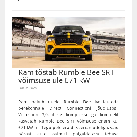
Ram tõstab Rumble Bee SRT
võimsuse üle 671 kW
06.08.2026
Ram pakub uuele Rumble Bee kastiautode
perekonnale Direct Connectioni jõudlusosi.
Võimsaim 3,0-liitrise kompressoriga komplekt
kasvatab Rumble Bee SRT võimsuse enam kui
671 kW-ni. Tegu pole eraldi seeriamudeliga, vaid
pärast auto ostmist paigaldatava tehase