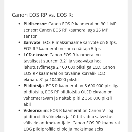
Canon EOS RP vs. EOS R:
Pildisensor
: Canon EOS R kaameral on 30.1 MP
sensor; Canon EOS RP kaameral aga 26 MP
sensor
Sarivõte
: EOS R maksimaalne sarivõte on 8 fps.
EOS RP kaameral on sama näitaja 5 fps
LCD-ekraan
: Canon EOS R kaameral on
tavalisest suurem 3.2″ ja väga-väga hea
lahutusvõimega 2 100 000 piksliga LCD. Canon
EOS RP kaameral on tavaline-korralik LCD-
ekraan: 3″ ja 1040000 pikslit
Pildiotsija
. EOS R kaameral on 3 690 000 piksliga
pildiotsija, EOS RP pildiotsija OLED ekraan on
vähemteravam ja näitab pilti 2 360 000 piksli
abil
Videorežiim
: EOS R kaameral on Canon V-Log
pildiprofiili võimekus ja 10-bit video salvestus
välisele andmekandjale. Canon EOS RP kaameral
LOG pildiprofiile ei ole ja maksimaalseks