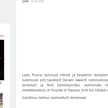
jaak
26.06.2025
Lada Priora, kulunud rehvid ja kevadine testostero
tulemusel anti taaskord Darwin Award’i nominatsio
A
lendstart ja finiš betoonpiirdes. Auhinnaks m
meeldetuletus, et füüsika ei halasta. Eriti kui sõidad
Sündmus toimus loomulikult Venemaal.