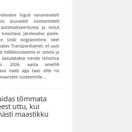
ärelevalve liigub vananevatelt
des asuvatelt süsteemidelt
 automatiseerituma ja mitut
i tuvastava järelevalve poole.
e siiski sirgjooneline. Veel
teatas Transpordiamet, et uusi
id mõõtesüsteeme ei osteta ja
 kasutatakse nende tehnilise
ni. 2026. aasta ametlik
skava näeb aga taas ette nii
onaarsete süsteemide...
kuidas tõmmata
eest uttu, kui
ästi maastikku