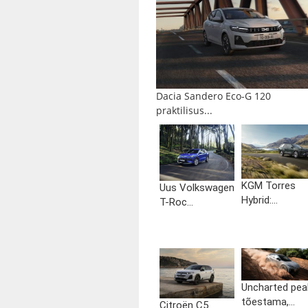
Dacia Sandero Eco-G 120
praktilisus...
KGM Torres
Uus Volkswagen
Hybrid:...
T-Roc...
Uncharted pea
tõestama,...
Citroën C5