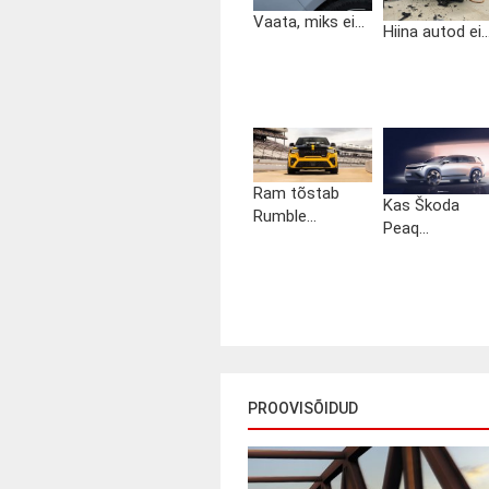
Vaata, miks ei...
Hiina autod ei..
Ram tõstab
Kas Škoda
Rumble...
Peaq...
PROOVISÕIDUD