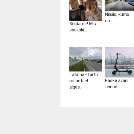
Niisiis, kumb
on...
Sõidame! Mis
saakski...
Tallinna–Tartu
Raske avarii
maanteel
teinud...
algas...