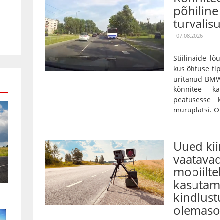
põhiline 
turvalis
07.08.2026
Stiilinäide lõ
kus õhtuse tip
üritanud BMW
kõnnitee k
peatusesse 
muruplatsi. Oh
Uued ki
vaatavad
mobiilte
kasutami
kindlust
olemaso