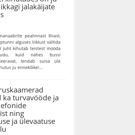
ikkagi jalakäijate
us
unanaabrite pealinnast Riiast,
ptunni alguses liiklust vältida
 juht kihutab teistest mööda
audu, kuid nähes bussi
keeravat, lendab suisa üle
utus ju ennekõike!...
iruskaamerad
 ka turvavööde ja
lefonide
st ning
use ja ülevaatuse
lu