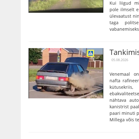
Kui liigud m
pole ilmselt 
ülevaatust nin
taga polits
vabanemiseks o
Tankimis
05.08.2026
Venemaal on
nafta rafinee
kütusekriis
ebakvalitee
nähtava auto
kanistrist paa
paari minuti p
Millega võis te