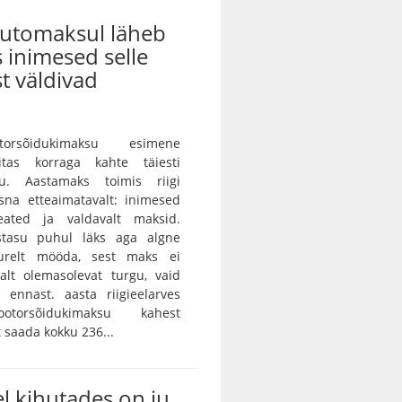
automaksul läheb
s inimesed selle
t väldivad
orsõidukimaksu esimene
itas korraga kahte täiesti
gu. Aastamaks toimis riigi
sna etteaimatavalt: inimesed
eated ja valdavalt maksid.
istasu puhul läks aga algne
urelt mööda, sest maks ei
alt olemasolevat turgu, vaid
 ennast. aasta riigieelarves
otorsõidukimaksu kahest
saada kokku 236...
l kihutades on ju