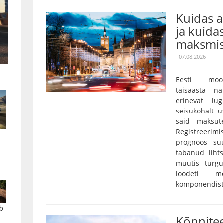
Kuidas 
ja kuida
maksmis
07.08.2026
Eesti moot
täisaasta nä
erinevat lu
seisukohalt ü
said maksut
Registreerim
prognoos su
tabanud lihts
muutis turgu
loodeti mo
komponendist 
b
Kõnnitee