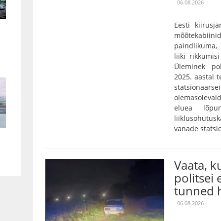
06.08.2026
Eesti kiirusj
mõõtekabiini
paindlikuma,
liiki rikkumis
Üleminek pol
2025. aastal 
statsionaarse
olemasolevaid
eluea lõpu
liiklusohutu
vanade statsi
Vaata, 
politsei 
tunned h
06.08.2026