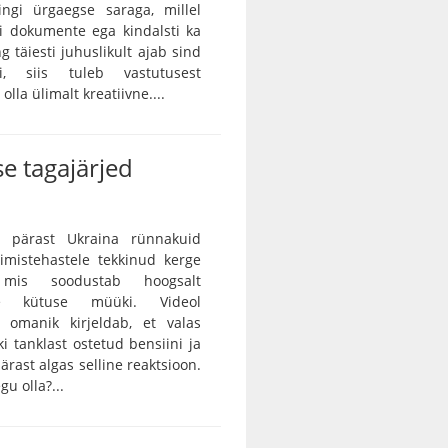
ingi ürgaegse saraga, millel
ei dokumente ega kindalsti ka
g täiesti juhuslikult ajab sind
ei, siis tuleb vastutusest
lla ülimalt kreatiivne....
e tagajärjed
 pärast Ukraina rünnakuid
rimistehastele tekkinud kerge
, mis soodustab hoogsalt
tse kütuse müüki. Videol
 omanik kirjeldab, et valas
ki tanklast ostetud bensiini ja
ärast algas selline reaktsioon.
gu olla?...