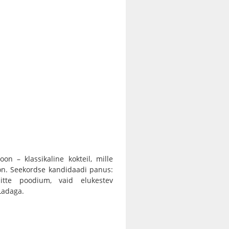
on – klassikaline kokteil, mille
on. Seekordse kandidaadi panus:
itte poodium, vaid elukestev
 Ladaga.