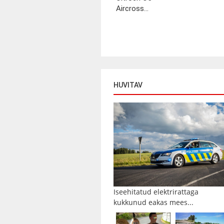
Aircross...
HUVITAV
Iseehitatud elektrirattaga
kukkunud eakas mees...