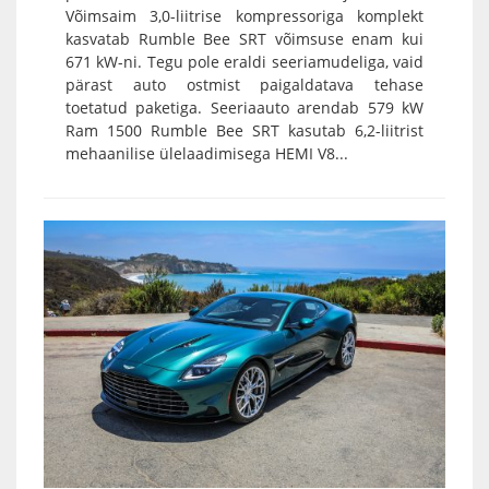
Võimsaim 3,0-liitrise kompressoriga komplekt
kasvatab Rumble Bee SRT võimsuse enam kui
671 kW-ni. Tegu pole eraldi seeriamudeliga, vaid
pärast auto ostmist paigaldatava tehase
toetatud paketiga. Seeriaauto arendab 579 kW
Ram 1500 Rumble Bee SRT kasutab 6,2-liitrist
mehaanilise ülelaadimisega HEMI V8...