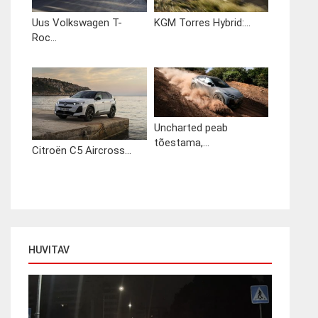
Uus Volkswagen T-
KGM Torres Hybrid:...
Roc...
Uncharted peab
tõestama,...
Citroën C5 Aircross...
HUVITAV