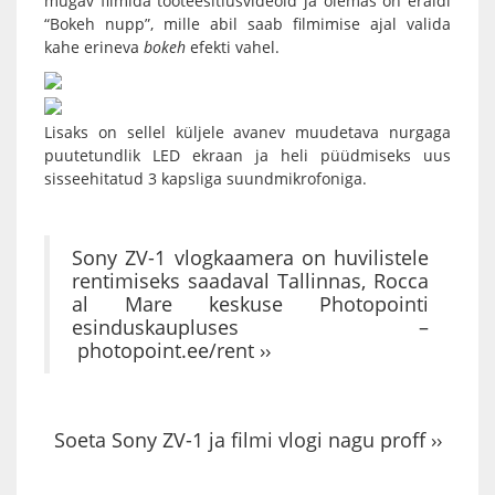
mugav filmida tooteesitlusvideoid ja olemas on eraldi
“Bokeh nupp”, mille abil saab filmimise ajal valida
kahe erineva
bokeh
efekti vahel.
Lisaks on sellel küljele avanev muudetava nurgaga
puutetundlik LED ekraan ja heli püüdmiseks uus
sisseehitatud 3 kapsliga suundmikrofoniga.
Sony ZV-1 vlogkaamera on huvilistele
rentimiseks saadaval Tallinnas, Rocca
al Mare keskuse Photopointi
esinduskaupluses –
photopoint.ee/rent ››
Soeta Sony ZV-1 ja filmi vlogi nagu proff ››