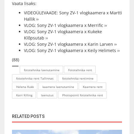
Vaata lisaks:
VIDEOÜLEVAADE: Sony ZV-1 vlogkaamera x Martti
Hallik ››
VLOG: Sony ZV-1 vlogkaamera x Merrific ››
VLOG: Sony ZV-1 vlogkaamera x Kukeke
Klõpsutab ››
VLOG: Sony ZV-1 vlogkaamera x Karin Larven ››
VLOG: Sony ZV-1 vlogkaamera x Keily Helimets ››
(88)
fototehnika laenutamine
Fototehnika rent
fototehnika rent Tallinnas
fototehnika rentimine
Helena Kukk
kaamera laenutamine
Kaamera rent
Kairi Killing
laenutus
Photopoinit fototehnika rent
RELATED POSTS