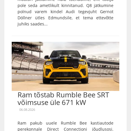
pole seda ametlikult kinnitanud. Q8 jätkumine
polnud varem kindel Audi tegevjuht Gernot
Döllner ütles Edmundsile, et tema ettevõtte
juhiks saades...
Ram tõstab Rumble Bee SRT
võimsuse üle 671 kW
06.08.2026
Ram pakub uuele Rumble Bee kastiautode
perekonnale Direct Connectioni jõudlusosi.