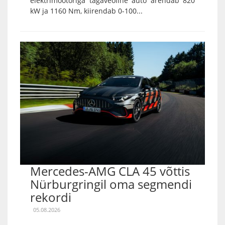
elektrimootoriga tagaveoline auto arendab 820
kW ja 1160 Nm, kiirendab 0-100...
Mercedes-AMG CLA 45 võttis
Nürburgringil oma segmendi
rekordi
05.08.2026