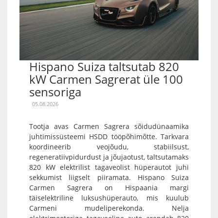
Hispano Suiza taltsutab 820
kW Carmen Sagrerat üle 100
sensoriga
05.08.2026
Tootja avas Carmen Sagrera sõidudünaamika
juhtimissüsteemi HSDD tööpõhimõtte. Tarkvara
koordineerib veojõudu, stabiilsust,
regeneratiivpidurdust ja jõujaotust, taltsutamaks
820 kW elektrilist tagaveolist hüperautot juhi
sekkumist liigselt piiramata. Hispano Suiza
Carmen Sagrera on Hispaania margi
täiselektriline luksushüperauto, mis kuulub
Carmeni mudeliperekonda. Nelja