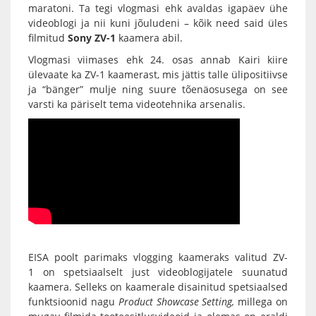
maratoni. Ta tegi vlogmasi ehk avaldas igapäev ühe
videoblogi ja nii kuni jõuludeni – kõik need said üles
filmitud
Sony ZV-1
kaamera abil.
Vlogmasi viimases ehk 24. osas annab Kairi kiire
ülevaate ka ZV-1 kaamerast, mis jättis talle ülipositiivse
ja “bänger” mulje ning suure tõenäosusega on see
varsti ka päriselt tema videotehnika arsenalis.
EISA poolt parimaks vlogging kaameraks valitud
ZV-
1
on spetsiaalselt just videoblogijatele suunatud
kaamera. Selleks on kaamerale disainitud spetsiaalsed
funktsioonid nagu
Product Showcase Setting,
millega on