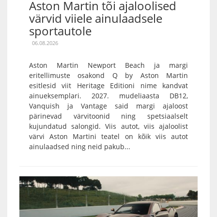
Aston Martin tõi ajaloolised
värvid viiele ainulaadsele
sportautole
06.08.2026
Aston Martin Newport Beach ja margi
eritellimuste osakond Q by Aston Martin
esitlesid viit Heritage Editioni nime kandvat
ainueksemplari. 2027. mudeliaasta DB12,
Vanquish ja Vantage said margi ajaloost
pärinevad värvitoonid ning spetsiaalselt
kujundatud salongid. Viis autot, viis ajaloolist
värvi Aston Martini teatel on kõik viis autot
ainulaadsed ning neid pakub...