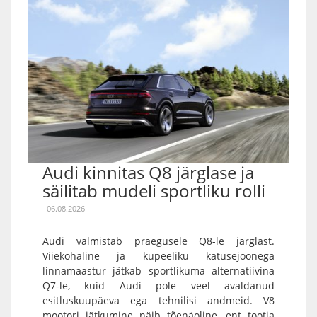
Audi kinnitas Q8 järglase ja
säilitab mudeli sportliku rolli
06.08.2026
Audi valmistab praegusele Q8-le järglast.
Viiekohaline ja kupeeliku katusejoonega
linnamaastur jätkab sportlikuma alternatiivina
Q7-le, kuid Audi pole veel avaldanud
esitluskuupäeva ega tehnilisi andmeid. V8
mootori jätkumine näib tõenäoline, ent tootja