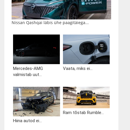
Nissan Qashqai läbis ühe paagitäiega...
Mercedes-AMG
Vaata, miks ei...
valmistab uut...
Ram tõstab Rumble...
Hiina autod ei...