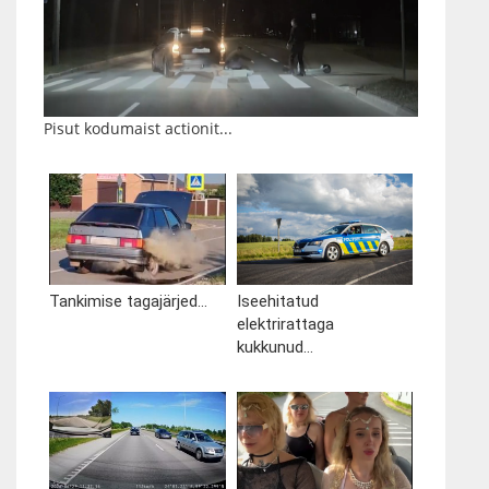
Pisut kodumaist actionit...
Tankimise tagajärjed...
Iseehitatud
elektrirattaga
kukkunud...