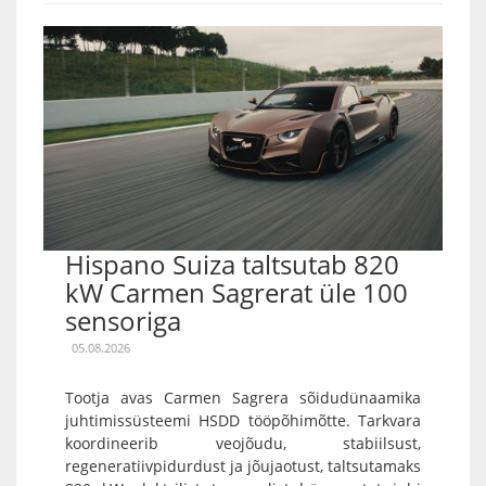
Hispano Suiza taltsutab 820
kW Carmen Sagrerat üle 100
sensoriga
05.08.2026
Tootja avas Carmen Sagrera sõidudünaamika
juhtimissüsteemi HSDD tööpõhimõtte. Tarkvara
koordineerib veojõudu, stabiilsust,
regeneratiivpidurdust ja jõujaotust, taltsutamaks