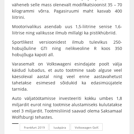
väheneb selle mass olenevalt modifikatsioonist 35 – 70
kilogrammi võrra. Pagasiruumi maht kasvab 400
liitrini.
Mootorivalikus asendab uus 1,5-liitrine senise 1,6-
liitrise ning valikusse ilmub millalgi ka pistikhübriid.
Sportlikest versioonidest ilmub tulevikus 250-
hobujõuline GTI ning nelikveoline R koos 350
hobujõuga kapoti all.
Varasemalt on Volkswageni esindajate poolt välja
käidud lubadus, et auto tootmine saab alguse veel
käesoleval aastal ning veel enne aastavahetust
tahetakse esimesed sõidukid ka edasimüüjatele
tarnida.
Auto väljatöötamisse investeeriti kokku umbes 1,8
miljardit eurot ning tootmise alustamiseks kulutatakse
veel 3 miljardit. Tootmisliinid saavad olema Saksamaal
Wolfsburgi tehastes.
Frankfurt 2019
luukpära
Volkswagen Golf.