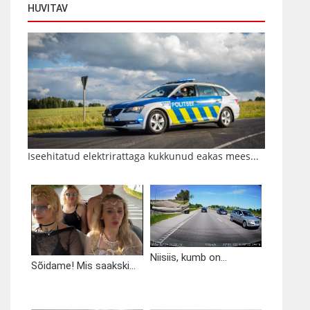
HUVITAV
Iseehitatud elektrirattaga kukkunud eakas mees...
Niisiis, kumb on...
Sõidame! Mis saakski...