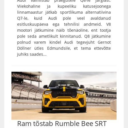
Audi valmistab praegusele Q8-le järglast.
Viiekohaline ja kupeeliku katusejoonega
linnamaastur jätkab sportlikuma alternatiivina
Q7-le, kuid Audi pole veel avaldanud
esitluskuupäeva ega tehnilisi andmeid. V8
mootori jätkumine näib tõenäoline, ent tootja
pole seda ametlikult kinnitanud. Q8 jätkumine
polnud varem kindel Audi tegevjuht Gernot
Döllner ütles Edmundsile, et tema ettevõtte
juhiks saades...
Ram tõstab Rumble Bee SRT