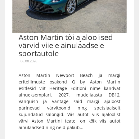
Aston Martin tõi ajaloolised
värvid viiele ainulaadsele
sportautole
06.08.2026
Aston Martin Newport Beach ja margi
eritellimuste osakond Q by Aston Martin
esitlesid viit Heritage Editioni nime kandvat
ainueksemplari. 2027. mudeliaasta DB12,
Vanquish ja Vantage said margi ajaloost
pärinevad värvitoonid ning spetsiaalselt
kujundatud salongid. Viis autot, viis ajaloolist
värvi Aston Martini teatel on kõik viis autot
ainulaadsed ning neid pakub...