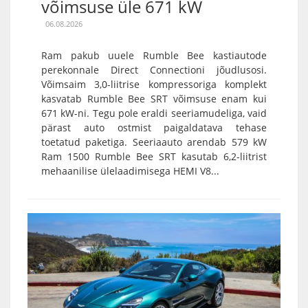
võimsuse üle 671 kW
06.08.2026
Ram pakub uuele Rumble Bee kastiautode
perekonnale Direct Connectioni jõudlusosi.
Võimsaim 3,0-liitrise kompressoriga komplekt
kasvatab Rumble Bee SRT võimsuse enam kui
671 kW-ni. Tegu pole eraldi seeriamudeliga, vaid
pärast auto ostmist paigaldatava tehase
toetatud paketiga. Seeriaauto arendab 579 kW
Ram 1500 Rumble Bee SRT kasutab 6,2-liitrist
mehaanilise ülelaadimisega HEMI V8...