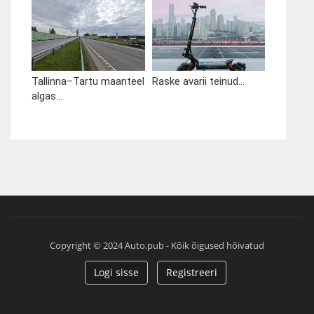
Tallinna–Tartu maanteel
Raske avarii teinud...
algas...
Copyright © 2024 Auto.pub - Kõik õigused hõivatud
Logi sisse
Registreeri