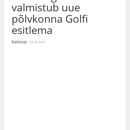
valmistub uue
põlvkonna Golfi
esitlema
batasoy
03.09.2019