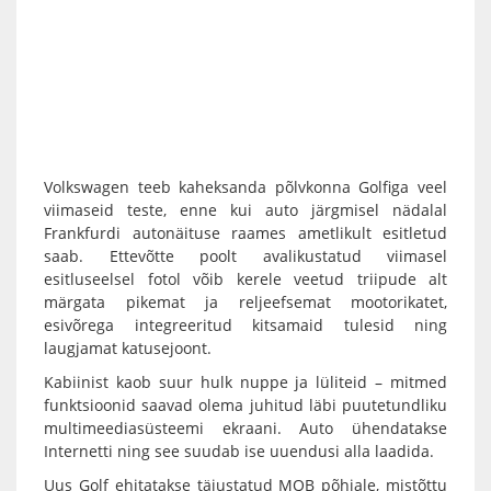
Volkswagen teeb kaheksanda põlvkonna Golfiga veel
viimaseid teste, enne kui auto järgmisel nädalal
Frankfurdi autonäituse raames ametlikult esitletud
saab. Ettevõtte poolt avalikustatud viimasel
esitluseelsel fotol võib kerele veetud triipude alt
märgata pikemat ja reljeefsemat mootorikatet,
esivõrega integreeritud kitsamaid tulesid ning
laugjamat katusejoont.
Kabiinist kaob suur hulk nuppe ja lüliteid – mitmed
funktsioonid saavad olema juhitud läbi puutetundliku
multimeediasüsteemi ekraani. Auto ühendatakse
Internetti ning see suudab ise uuendusi alla laadida.
Uus Golf ehitatakse täiustatud MQB põhjale, mistõttu