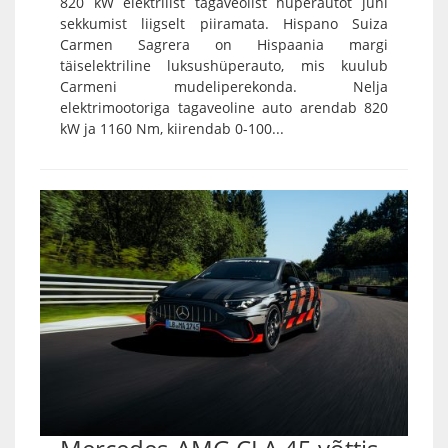
820 kW elektrilist tagaveolist hüperautot juhi
sekkumist liigselt piiramata. Hispano Suiza
Carmen Sagrera on Hispaania margi
täiselektriline luksushüperauto, mis kuulub
Carmeni mudeliperekonda. Nelja
elektrimootoriga tagaveoline auto arendab 820
kW ja 1160 Nm, kiirendab 0-100...