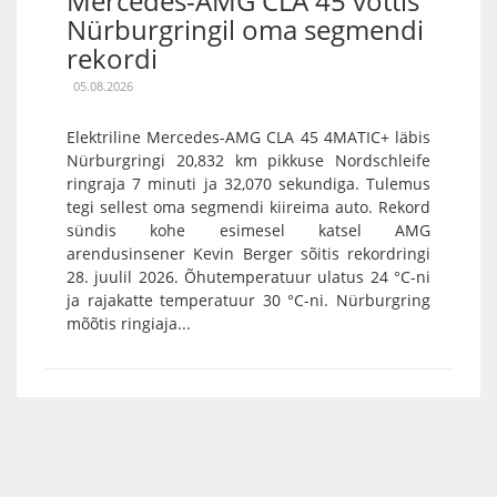
Mercedes-AMG CLA 45 võttis
Nürburgringil oma segmendi
rekordi
05.08.2026
Elektriline Mercedes-AMG CLA 45 4MATIC+ läbis
Nürburgringi 20,832 km pikkuse Nordschleife
ringraja 7 minuti ja 32,070 sekundiga. Tulemus
tegi sellest oma segmendi kiireima auto. Rekord
sündis kohe esimesel katsel AMG
arendusinsener Kevin Berger sõitis rekordringi
28. juulil 2026. Õhutemperatuur ulatus 24 °C-ni
ja rajakatte temperatuur 30 °C-ni. Nürburgring
mõõtis ringiaja...