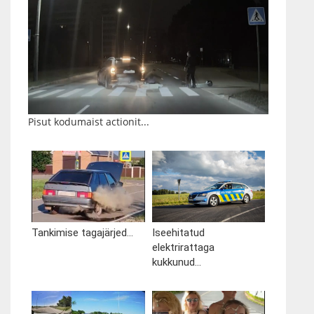
Pisut kodumaist actionit...
Tankimise tagajärjed...
Iseehitatud
elektrirattaga
kukkunud...