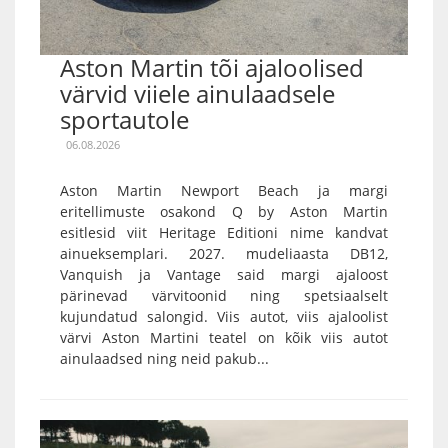
Aston Martin tõi ajaloolised
värvid viiele ainulaadsele
sportautole
06.08.2026
Aston Martin Newport Beach ja margi
eritellimuste osakond Q by Aston Martin
esitlesid viit Heritage Editioni nime kandvat
ainueksemplari. 2027. mudeliaasta DB12,
Vanquish ja Vantage said margi ajaloost
pärinevad värvitoonid ning spetsiaalselt
kujundatud salongid. Viis autot, viis ajaloolist
värvi Aston Martini teatel on kõik viis autot
ainulaadsed ning neid pakub...