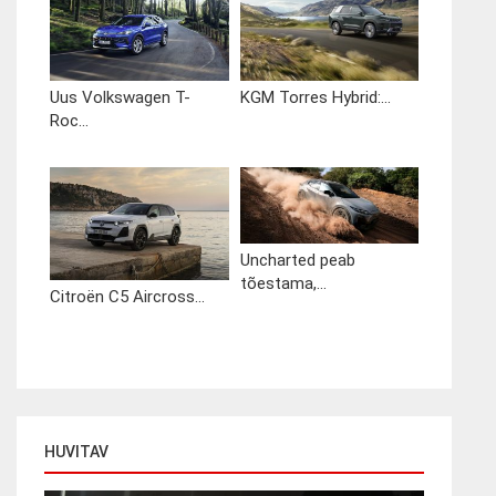
Uus Volkswagen T-
KGM Torres Hybrid:...
Roc...
Uncharted peab
tõestama,...
Citroën C5 Aircross...
HUVITAV