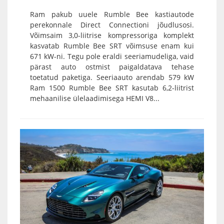
Ram pakub uuele Rumble Bee kastiautode
perekonnale Direct Connectioni jõudlusosi.
Võimsaim 3,0-liitrise kompressoriga komplekt
kasvatab Rumble Bee SRT võimsuse enam kui
671 kW-ni. Tegu pole eraldi seeriamudeliga, vaid
pärast auto ostmist paigaldatava tehase
toetatud paketiga. Seeriaauto arendab 579 kW
Ram 1500 Rumble Bee SRT kasutab 6,2-liitrist
mehaanilise ülelaadimisega HEMI V8...