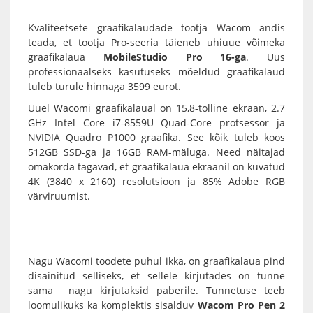
Kvaliteetsete
graafikalaudade
tootja
Wacom
andis
teada, et tootja Pro-seeria täieneb uhiuue võimeka
graafikalaua
MobileStudio Pro 16-ga
. Uus
professionaalseks kasutuseks mõeldud
graafikalaud
tuleb turule hinnaga 3599 eurot.
Uuel
Wacomi graafikalaual
on 15,8-tolline ekraan, 2.7
GHz Intel Core i7-8559U Quad-Core protsessor ja
NVIDIA Quadro P1000 graafika. See kõik tuleb koos
512GB SSD-ga ja 16GB RAM-mäluga. Need näitajad
omakorda tagavad, et graafikalaua ekraanil on kuvatud
4K (3840 x 2160) resolutsioon ja 85% Adobe RGB
värviruumist.
Nagu Wacomi toodete puhul ikka, on
graafikalaua
pind
disainitud selliseks, et sellele kirjutades on tunne
sama nagu kirjutaksid paberile. Tunnetuse teeb
loomulikuks ka komplektis sisalduv
Wacom Pro Pen 2