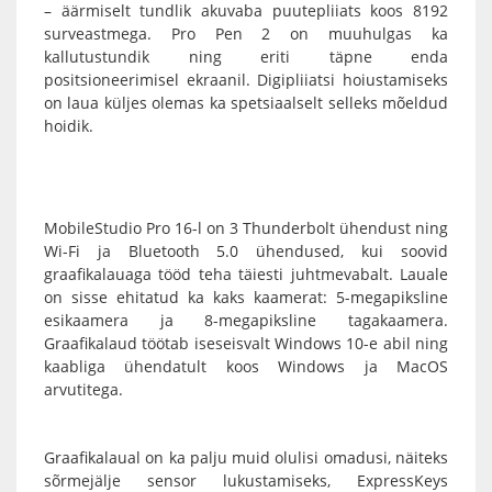
– äärmiselt tundlik akuvaba puutepliiats koos 8192
surveastmega. Pro Pen 2 on muuhulgas ka
kallutustundik ning eriti täpne enda
positsioneerimisel ekraanil. Digipliiatsi hoiustamiseks
on laua küljes olemas ka spetsiaalselt selleks mõeldud
hoidik.
MobileStudio Pro 16-l on 3 Thunderbolt ühendust ning
Wi-Fi ja Bluetooth 5.0 ühendused, kui soovid
graafikalauaga tööd teha täiesti juhtmevabalt. Lauale
on sisse ehitatud ka kaks kaamerat: 5-megapiksline
esikaamera ja 8-megapiksline tagakaamera.
Graafikalaud
töötab iseseisvalt Windows 10-e abil ning
kaabliga ühendatult koos Windows ja MacOS
arvutitega.
Graafikalaual
on ka palju muid olulisi omadusi, näiteks
sõrmejälje sensor lukustamiseks, ExpressKeys