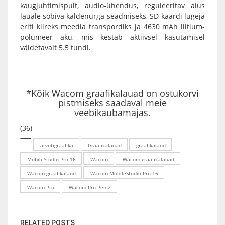
kaugjuhtimispult, audio-ühendus, reguleeritav alus
lauale sobiva kaldenurga seadmiseks, SD-kaardi lugeja
eriti kiireks meedia transpordiks ja 4630 mAh liitium-
polümeer aku, mis kestab aktiivsel kasutamisel
väidetavalt 5.5 tundi.
*Kõik
Wacom graafikalauad
on ostukorvi
pistmiseks saadaval meie
veebikaubamajas.
(36)
arvutigraafika
Graafikalauad
graafikalaud
MobileStudio Pro 16
Wacom
Wacom graafikalauad
Wacom graafikalaud
Wacom MobileStudio Pro 16
Wacom Pro
Wacom Pro Pen 2
RELATED POSTS