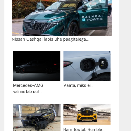
Nissan Qashqai läbis ühe paagitäiega...
Mercedes-AMG
Vaata, miks ei...
valmistab uut...
Ram tõstab Rumble...