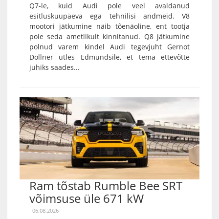
Q7-le, kuid Audi pole veel avaldanud
esitluskuupäeva ega tehnilisi andmeid. V8
mootori jätkumine näib tõenäoline, ent tootja
pole seda ametlikult kinnitanud. Q8 jätkumine
polnud varem kindel Audi tegevjuht Gernot
Döllner ütles Edmundsile, et tema ettevõtte
juhiks saades...
Ram tõstab Rumble Bee SRT
võimsuse üle 671 kW
06.08.2026