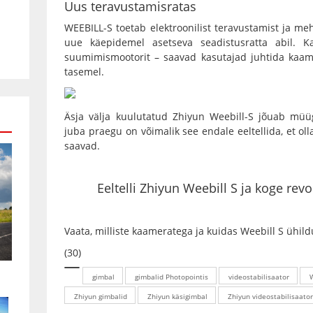
Uus teravustamisratas
WEEBILL-S toetab elektroonilist teravustamist ja me
uue käepidemel asetseva seadistusratta abil. Ka
suumimismootorit – saavad kasutajad juhtida kaame
tasemel.
Äsja välja kuulutatud
Zhiyun Weebill-S
jõuab müügi
juba praegu on võimalik see endale eeltellida, et oll
saavad.
Eeltelli Zhiyun Weebill S ja koge revo
Vaata, milliste kaameratega ja kuidas Weebill S ühildu
(30)
gimbal
gimbalid Photopointis
videostabilisaator
Zhiyun gimbalid
Zhiyun käsigimbal
Zhiyun videostabilisaato