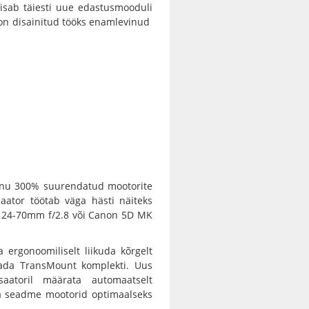
isab täiesti uue edastusmooduli
n disainitud tööks enamlevinud
anu 300% suurendatud mootorite
saator töötab väga hästi näiteks
FE 24-70mm f/2.8 või Canon 5D MK
a ergonoomiliselt liikuda kõrgelt
utada TransMount komplekti. Uus
saatoril määrata automaatselt
a seadme mootorid optimaalseks