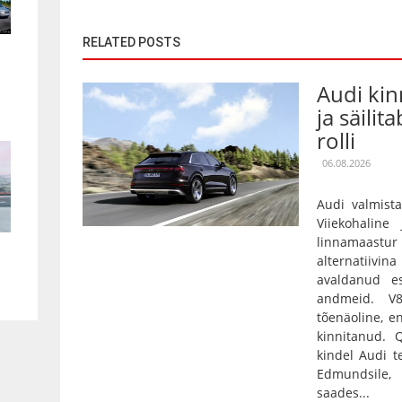
RELATED POSTS
Audi kin
ja säilit
rolli
06.08.2026
Audi valmista
Viiekohaline
linnamaas
alternatiivin
avaldanud es
andmeid. V
tõenäoline, e
kinnitanud.
kindel Audi t
Edmundsile,
saades...