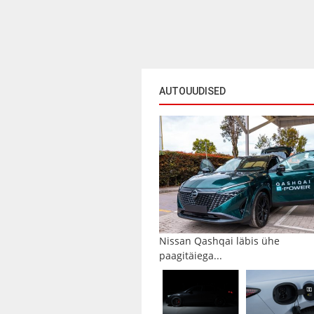
AUTOUUDISED
Nissan Qashqai läbis ühe
paagitäiega...