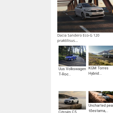
Dacia Sandero Eco-G 120
praktilisus...
KGM Torres
Uus Volkswagen
Hybrid:...
T-Roc...
Uncharted pea
tõestama,...
Citroën C5