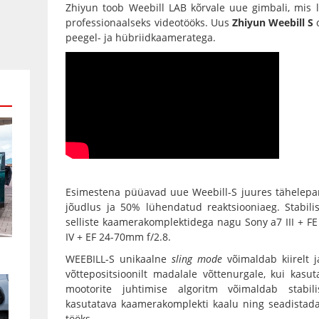
Zhiyun
toob
Weebill LAB
kõrvale uue gimbali, mis l
professionaalseks videotööks. Uus
Zhiyun Weebill S
o
peegel- ja hübriidkaameratega.
Esimestena püüavad uue Weebill-S juures tähelep
jõudlus ja 50% lühendatud reaktsiooniaeg. Stabili
selliste kaamerakomplektidega nagu Sony a7 III + 
IV + EF 24-70mm f/2.8.
WEEBILL-S unikaalne
sling mode
võimaldab kiirelt j
võttepositsioonilt madalale võttenurgale, kui kas
mootorite juhtimise algoritm võimaldab stabili
kasutatava kaamerakomplekti kaalu ning seadistad
tööks.