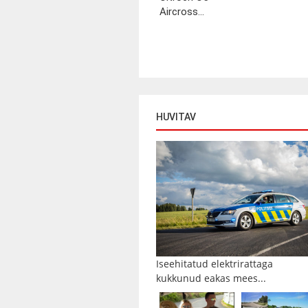
Aircross...
HUVITAV
Iseehitatud elektrirattaga
kukkunud eakas mees...