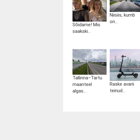
Niisiis, kumb
on...
Sõidame! Mis
saakski...
Tallinna–Tartu
Raske avarii
maanteel
teinud...
algas...