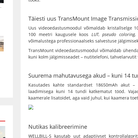
.
Täiesti uus TransMount Image Transmiss
Uus videoedastusmoodul võimaldab kristallselge 10
100 meetri kaugusele koos
LUT, pseudo coloring,
võimalustega professionaalseks salvestuse jälgimise
TransMount videoedastusmoodul võimaldab ühendada
kuni kolm jälgimisseadet – nutitelefoni, tahvelarvutit
Suurema mahutavusega akud – kuni 14 tu
Kasutades kahte standardset 18650mAh akut –
laadimisega kuni 14 tundi katkematut tööd. Vajad
kaamerale lisatoidet, aga vaid juhul, kui kaamera to
Nutikas kalibreerimine
WELLBILL-S
kasutab uut adaptiivset kontrollalgori