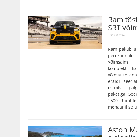
Ram tõs
SRT või
06.08.2026
Ram pakub uu
perekonnale D
Võimsaim 3,
komplekt k
võimsuse ena
eraldi seeri
ostmist pai
paketiga. Se
1500 Rumble 
mehaanilise ü
Aston Ma