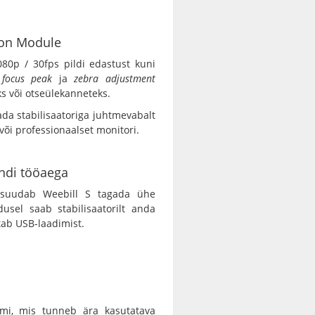
ion Module
80p / 30fps pildi edastust kuni
 focus peak
ja
zebra adjustment
ks või otseülekanneteks.
 stabilisaatoriga juhtmevabalt
 või professionaalset monitori.
ndi tööaega
 suudab Weebill S tagada ühe
usel saab stabilisaatorilt anda
etab USB-laadimist.
tmi, mis tunneb ära kasutatava