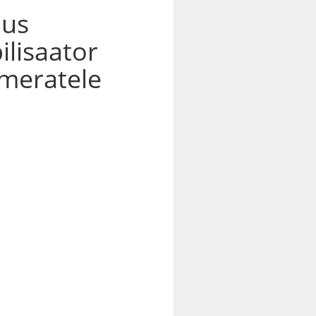
uus
ilisaator
ameratele