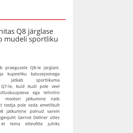
nitas Q8 järglase
ab mudeli sportliku
b praegusele Q8-le järglast.
 ja kupeeliku katusejoonega
tur jätkab sportlikuma
a Q7-le, kuid Audi pole veel
itluskuupäeva ega tehnilisi
8 mootori jätkumine näib
nt tootja pole seda ametlikult
 Q8 jätkumine polnud varem
egevjuht Gernot Döllner ütles
 et tema ettevõtte juhiks