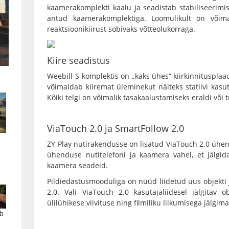
kaamerakomplekti kaalu ja seadistab stabiliseerim
antud kaamerakomplektiga. Loomulikult on võimal
reaktsioonikiirust sobivaks võtteolukorraga.
Kiire seadistus
Weebill-S komplektis on „kaks ühes“ kiirkinnitusplaad
võimaldab kiiremat üleminekut näiteks statiivi kasuta
Kõiki telgi on võimalik tasakaalustamiseks eraldi või
ViaTouch 2.0 ja SmartFollow 2.0
ZY Play nutirakendusse on lisatud ViaTouch 2.0 ühen
ühenduse nutitelefoni ja kaamera vahel, et jälgid
kaamera seadeid.
Pildiedastusmooduliga on nüüd liidetud uus objekti 
2.0. Vali ViaTouch 2.0 kasutajaliidesel jälgitav
ülilühikese viivituse ning filmiliku liikumisega jälgima
b