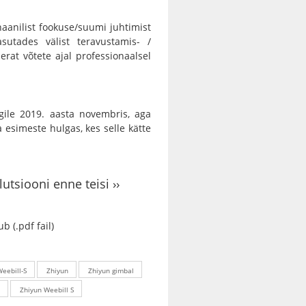
haanilist fookuse/suumi juhtimist
sutades välist teravustamis- /
rat võtete ajal professionaalsel
le 2019. aasta novembris, aga
a esimeste hulgas, kes selle kätte
lutsiooni enne teisi ››
b (.pdf fail)
Weebill-S
Zhiyun
Zhiyun gimbal
r
Zhiyun Weebill S