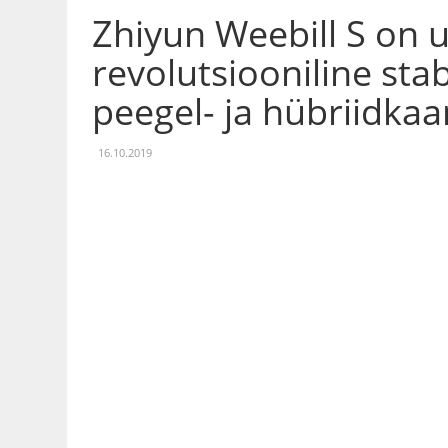
Zhiyun Weebill S on 
revolutsiooniline stab
peegel- ja hübriidka
16.10.2019