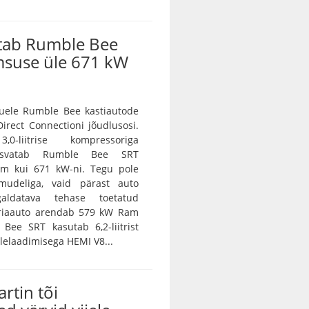
tab Rumble Bee
msuse üle 671 kW
ele Rumble Bee kastiautode
irect Connectioni jõudlusosi.
0-liitrise kompressoriga
asvatab Rumble Bee SRT
m kui 671 kW-ni. Tegu pole
amudeliga, vaid pärast auto
galdatava tehase toetatud
eriaauto arendab 579 kW Ram
Bee SRT kasutab 6,2-liitrist
lelaadimisega HEMI V8...
rtin tõi