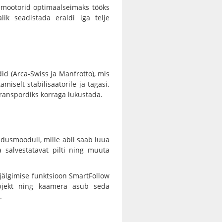
ismootorid optimaalseimaks tööks
ik seadistada eraldi iga telje
id (Arca-Swiss ja Manfrotto), mis
miselt stabilisaatorile ja tagasi.
 transpordiks korraga lukustada.
dusmooduli, mille abil saab luua
a salvestatavat pilti ning muuta
jälgimise funktsioon SmartFollow
 objekt ning kaamera asub seda
.