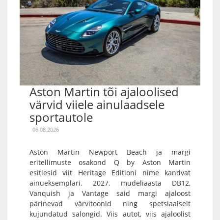
Aston Martin tõi ajaloolised
värvid viiele ainulaadsele
sportautole
06.08.2026
Aston Martin Newport Beach ja margi
eritellimuste osakond Q by Aston Martin
esitlesid viit Heritage Editioni nime kandvat
ainueksemplari. 2027. mudeliaasta DB12,
Vanquish ja Vantage said margi ajaloost
pärinevad värvitoonid ning spetsiaalselt
kujundatud salongid. Viis autot, viis ajaloolist