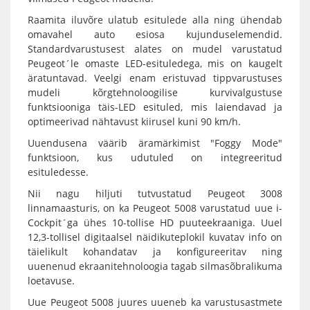
Raamita iluvõre ulatub esitulede alla ning ühendab
omavahel auto esiosa kujunduselemendid.
Standardvarustusest alates on mudel varustatud
Peugeot´le omaste LED-esituledega, mis on kaugelt
äratuntavad. Veelgi enam eristuvad tippvarustuses
mudeli kõrgtehnoloogilise kurvivalgustuse
funktsiooniga täis-LED esituled, mis laiendavad ja
optimeerivad nähtavust kiirusel kuni 90 km/h.
Uuendusena väärib äramärkimist "Foggy Mode"
funktsioon, kus udutuled on integreeritud
esituledesse.
Nii nagu hiljuti tutvustatud Peugeot 3008
linnamaasturis, on ka Peugeot 5008 varustatud uue i-
Cockpit´ga ühes 10-tollise HD puuteekraaniga. Uuel
12,3-tollisel digitaalsel näidikuteplokil kuvatav info on
täielikult kohandatav ja konfigureeritav ning
uuenenud ekraanitehnoloogia tagab silmasõbralikuma
loetavuse.
Uue Peugeot 5008 juures uueneb ka varustusastmete