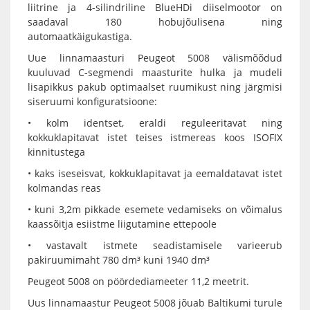
liitrine ja 4-silindriline BlueHDi diiselmootor on
saadaval 180 hobujõulisena ning
automaatkäigukastiga.
Uue linnamaasturi Peugeot 5008 välismõõdud
kuuluvad C-segmendi maasturite hulka ja mudeli
lisapikkus pakub optimaalset ruumikust ning järgmisi
siseruumi konfiguratsioone:
• kolm identset, eraldi reguleeritavat ning
kokkuklapitavat istet teises istmereas koos ISOFIX
kinnitustega
• kaks iseseisvat, kokkuklapitavat ja eemaldatavat istet
kolmandas reas
• kuni 3,2m pikkade esemete vedamiseks on võimalus
kaassõitja esiistme liigutamine ettepoole
• vastavalt istmete seadistamisele varieerub
pakiruumimaht 780 dm³ kuni 1940 dm³
Peugeot 5008 on pöördediameeter 11,2 meetrit.
Uus linnamaastur Peugeot 5008 jõuab Baltikumi turule