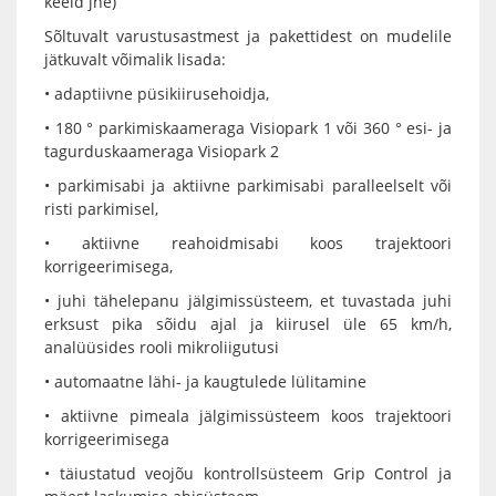
keeld jne)
Sõltuvalt varustusastmest ja pakettidest on mudelile
jätkuvalt võimalik lisada:
• adaptiivne püsikiirusehoidja,
• 180 ° parkimiskaameraga Visiopark 1 või 360 ° esi- ja
tagurduskaameraga Visiopark 2
• parkimisabi ja aktiivne parkimisabi paralleelselt või
risti parkimisel,
• aktiivne reahoidmisabi koos trajektoori
korrigeerimisega,
• juhi tähelepanu jälgimissüsteem, et tuvastada juhi
erksust pika sõidu ajal ja kiirusel üle 65 km/h,
analüüsides rooli mikroliigutusi
• automaatne lähi- ja kaugtulede lülitamine
• aktiivne pimeala jälgimissüsteem koos trajektoori
korrigeerimisega
• täiustatud veojõu kontrollsüsteem Grip Control ja