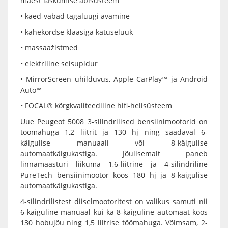
mäest laskumise abisüsteem
• käed-vabad tagaluugi avamine
• kahekordse klaasiga katuseluuk
• massaažistmed
• elektriline seisupidur
• MirrorScreen ühilduvus, Apple CarPlay™ ja Android
Auto™
• FOCAL® kõrgkvaliteediline hifi-helisüsteem
Uue Peugeot 5008 3-silindrilised bensiinimootorid on
töömahuga 1,2 liitrit ja 130 hj ning saadaval 6-
käigulise manuaali või 8-käigulise
automaatkäigukastiga. Jõulisemalt paneb
linnamaasturi liikuma 1,6-liitrine ja 4-silindriline
PureTech bensiinimootor koos 180 hj ja 8-käigulise
automaatkäigukastiga.
4-silindrilistest diiselmootoritest on valikus samuti nii
6-käiguline manuaal kui ka 8-käiguline automaat koos
130 hobujõu ning 1,5 liitrise töömahuga. Võimsam, 2-