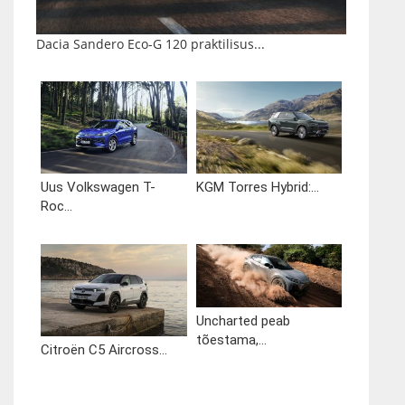
Dacia Sandero Eco-G 120 praktilisus...
Uus Volkswagen T-
KGM Torres Hybrid:...
Roc...
Uncharted peab
tõestama,...
Citroën C5 Aircross...