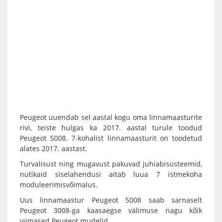
Peugeot uuendab sel aastal kogu oma linnamaasturite
rivi, teiste hulgas ka 2017. aastal turule toodud
Peugeot 5008. 7-kohalist linnamaasturit on toodetud
alates 2017. aastast.
Turvalisust ning mugavust pakuvad juhiabisüsteemid,
nutikaid siselahendusi aitab luua 7 istmekoha
moduleerimisvõimalus.
Uus linnamaastur Peugeot 5008 saab sarnaselt
Peugeot 3008-ga kaasaegse välimuse nagu kõik
viimased Peugeot mudelid.