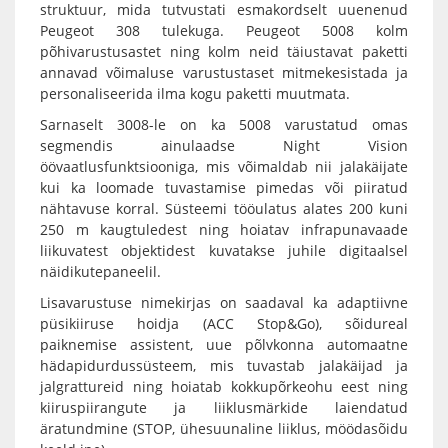
struktuur, mida tutvustati esmakordselt uuenenud
Peugeot 308 tulekuga. Peugeot 5008 kolm
põhivarustusastet ning kolm neid täiustavat paketti
annavad võimaluse varustustaset mitmekesistada ja
personaliseerida ilma kogu paketti muutmata.
Sarnaselt 3008-le on ka 5008 varustatud omas
segmendis ainulaadse Night Vision
öövaatlusfunktsiooniga, mis võimaldab nii jalakäijate
kui ka loomade tuvastamise pimedas või piiratud
nähtavuse korral. Süsteemi tööulatus alates 200 kuni
250 m kaugtuledest ning hoiatav infrapunavaade
liikuvatest objektidest kuvatakse juhile digitaalsel
näidikutepaneelil.
Lisavarustuse nimekirjas on saadaval ka adaptiivne
püsikiiruse hoidja (ACC Stop&Go), sõidureal
paiknemise assistent, uue põlvkonna automaatne
hädapidurdussüsteem, mis tuvastab jalakäijad ja
jalgrattureid ning hoiatab kokkupõrkeohu eest ning
kiiruspiirangute ja liiklusmärkide laiendatud
äratundmine (STOP, ühesuunaline liiklus, möödasõidu