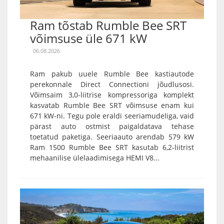
Ram tõstab Rumble Bee SRT
võimsuse üle 671 kW
06.08.2026
Ram pakub uuele Rumble Bee kastiautode
perekonnale Direct Connectioni jõudlusosi.
Võimsaim 3,0-liitrise kompressoriga komplekt
kasvatab Rumble Bee SRT võimsuse enam kui
671 kW-ni. Tegu pole eraldi seeriamudeliga, vaid
pärast auto ostmist paigaldatava tehase
toetatud paketiga. Seeriaauto arendab 579 kW
Ram 1500 Rumble Bee SRT kasutab 6,2-liitrist
mehaanilise ülelaadimisega HEMI V8...