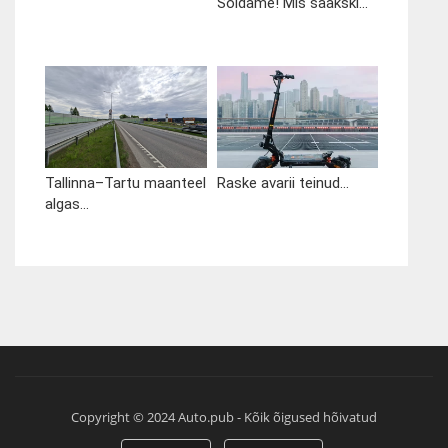
Sõidame! Mis saakski...
Tallinna–Tartu maanteel
Raske avarii teinud...
algas...
Copyright © 2024 Auto.pub - Kõik õigused hõivatud