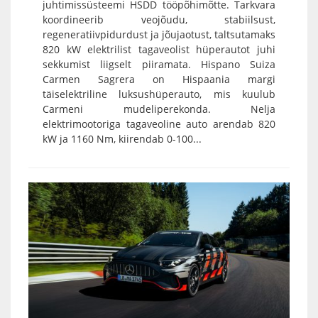
juhtimissüsteemi HSDD tööpõhimõtte. Tarkvara
koordineerib veojõudu, stabiilsust,
regeneratiivpidurdust ja jõujaotust, taltsutamaks
820 kW elektrilist tagaveolist hüperautot juhi
sekkumist liigselt piiramata. Hispano Suiza
Carmen Sagrera on Hispaania margi
täiselektriline luksushüperauto, mis kuulub
Carmeni mudeliperekonda. Nelja
elektrimootoriga tagaveoline auto arendab 820
kW ja 1160 Nm, kiirendab 0-100...