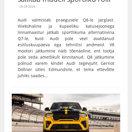
06.08.2026
Audi valmistab praegusele Q8-le järglast.
Viiekohaline ja kupeeliku katusejoonega
linnamaastur jätkab sportlikuma alternatiivina
Q7-le, kuid Audi pole veel avaldanud
esitluskuupäeva ega tehnilisi andmeid. V8
mootori jätkumine näib tõenäoline, ent tootja
pole seda ametlikult kinnitanud. Q8 jätkumine
polnud varem kindel Audi tegevjuht Gernot
Döllner ütles Edmundsile, et tema ettevõtte
juhiks saades...