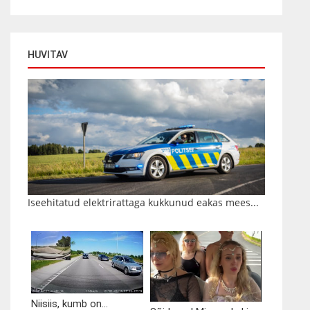
HUVITAV
Iseehitatud elektrirattaga kukkunud eakas mees...
Niisiis, kumb on...