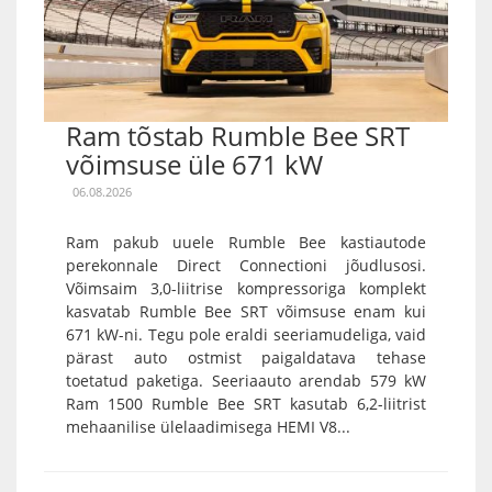
Ram tõstab Rumble Bee SRT
võimsuse üle 671 kW
06.08.2026
Ram pakub uuele Rumble Bee kastiautode
perekonnale Direct Connectioni jõudlusosi.
Võimsaim 3,0-liitrise kompressoriga komplekt
kasvatab Rumble Bee SRT võimsuse enam kui
671 kW-ni. Tegu pole eraldi seeriamudeliga, vaid
pärast auto ostmist paigaldatava tehase
toetatud paketiga. Seeriaauto arendab 579 kW
Ram 1500 Rumble Bee SRT kasutab 6,2-liitrist
mehaanilise ülelaadimisega HEMI V8...