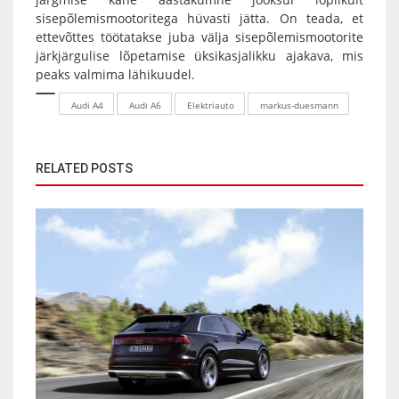
sisepõlemismootoritega hüvasti jätta. On teada, et
ettevõttes töötatakse juba välja sisepõlemismootorite
järkjärgulise lõpetamise üksikasjalikku ajakava, mis
peaks valmima lähikuudel.
Audi A4
Audi A6
Elektriauto
markus-duesmann
RELATED POSTS