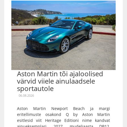
Aston Martin tõi ajaloolised
värvid viiele ainulaadsele
sportautole
06.08.2026
Aston Martin Newport Beach ja margi
eritellimuste osakond Q by Aston Martin
esitlesid viit Heritage Editioni nime kandvat
ainueksemplari. 2027. mudeliaasta DB12,