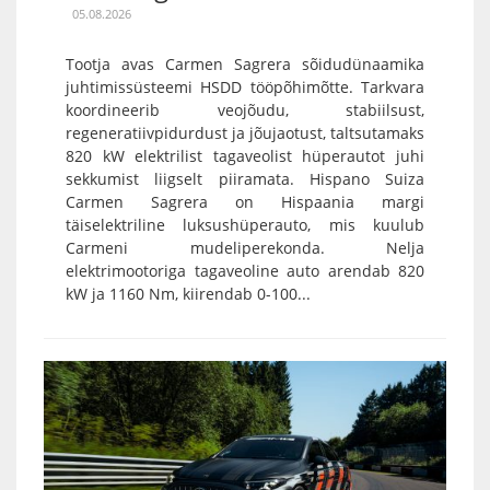
05.08.2026
Tootja avas Carmen Sagrera sõidudünaamika
juhtimissüsteemi HSDD tööpõhimõtte. Tarkvara
koordineerib veojõudu, stabiilsust,
regeneratiivpidurdust ja jõujaotust, taltsutamaks
820 kW elektrilist tagaveolist hüperautot juhi
sekkumist liigselt piiramata. Hispano Suiza
Carmen Sagrera on Hispaania margi
täiselektriline luksushüperauto, mis kuulub
Carmeni mudeliperekonda. Nelja
elektrimootoriga tagaveoline auto arendab 820
kW ja 1160 Nm, kiirendab 0-100...