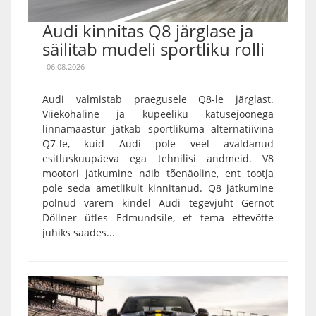
Audi kinnitas Q8 järglase ja
säilitab mudeli sportliku rolli
06.08.2026
Audi valmistab praegusele Q8-le järglast.
Viiekohaline ja kupeeliku katusejoonega
linnamaastur jätkab sportlikuma alternatiivina
Q7-le, kuid Audi pole veel avaldanud
esitluskuupäeva ega tehnilisi andmeid. V8
mootori jätkumine näib tõenäoline, ent tootja
pole seda ametlikult kinnitanud. Q8 jätkumine
polnud varem kindel Audi tegevjuht Gernot
Döllner ütles Edmundsile, et tema ettevõtte
juhiks saades...