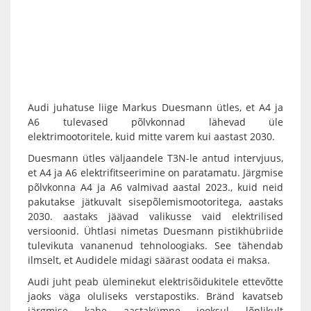
Audi juhatuse liige Markus Duesmann ütles, et A4 ja
A6 tulevased põlvkonnad lähevad üle
elektrimootoritele, kuid mitte varem kui aastast 2030.
Duesmann ütles väljaandele T3N-le antud intervjuus,
et A4 ja A6 elektrifitseerimine on paratamatu. Järgmise
põlvkonna A4 ja A6 valmivad aastal 2023., kuid neid
pakutakse jätkuvalt sisepõlemismootoritega, aastaks
2030. aastaks jäävad valikusse vaid elektrilised
versioonid. Ühtlasi nimetas Duesmann pistikhübriide
tulevikuta vananenud tehnoloogiaks. See tähendab
ilmselt, et Audidele midagi säärast oodata ei maksa.
Audi juht peab üleminekut elektrisõidukitele ettevõtte
jaoks väga oluliseks verstapostiks. Bränd kavatseb
järgmise kahe aastakümne jooksul lõplikult