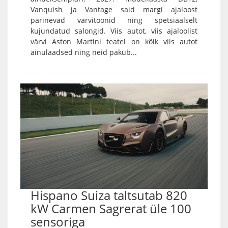
Vanquish ja Vantage said margi ajaloost
pärinevad värvitoonid ning spetsiaalselt
kujundatud salongid. Viis autot, viis ajaloolist
värvi Aston Martini teatel on kõik viis autot
ainulaadsed ning neid pakub...
Hispano Suiza taltsutab 820
kW Carmen Sagrerat üle 100
sensoriga