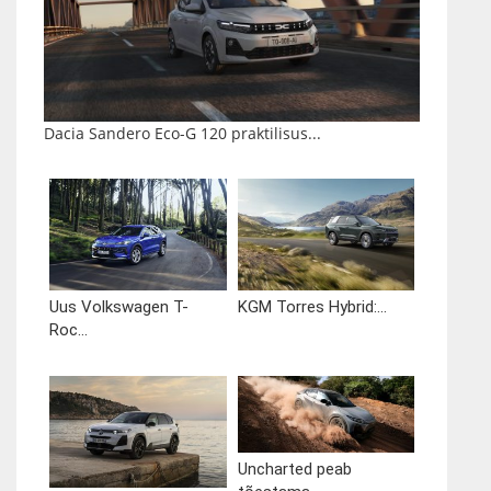
Dacia Sandero Eco-G 120 praktilisus...
Uus Volkswagen T-
KGM Torres Hybrid:...
Roc...
Uncharted peab