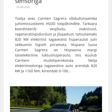
sensoriga
05.08.2026
Tootja avas Carmen Sagrera sõidudünaamika
juhtimissüsteemi HSDD tööpõhimõtte. Tarkvara
koordineerib veojõudu, stabiilsust,
regeneratiivpidurdust ja jõujaotust, taltsutamaks
820 kW elektrilist tagaveolist hüperautot juhi
sekkumist liigselt piiramata. Hispano Suiza
Carmen Sagrera on Hispaania margi
täiselektriline luksushüperauto, mis kuulub
Carmeni mudeliperekonda. Nelja
elektrimootoriga tagaveoline auto arendab 820
kW ja 1160 Nm, kiirendab 0-100...