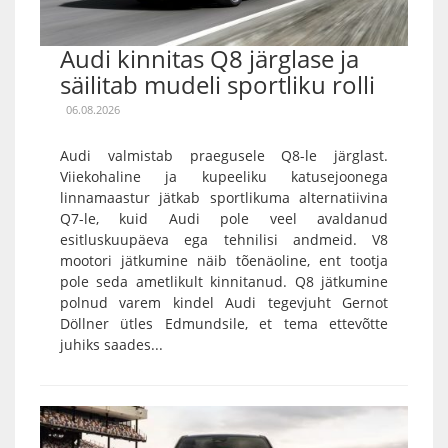
Audi kinnitas Q8 järglase ja
säilitab mudeli sportliku rolli
06.08.2026
Audi valmistab praegusele Q8-le järglast.
Viiekohaline ja kupeeliku katusejoonega
linnamaastur jätkab sportlikuma alternatiivina
Q7-le, kuid Audi pole veel avaldanud
esitluskuupäeva ega tehnilisi andmeid. V8
mootori jätkumine näib tõenäoline, ent tootja
pole seda ametlikult kinnitanud. Q8 jätkumine
polnud varem kindel Audi tegevjuht Gernot
Döllner ütles Edmundsile, et tema ettevõtte
juhiks saades...