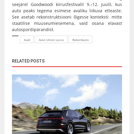
seejärel Goodwoodi kiirusfestivalil 9.–12. juulil, kus
auto peaks tegema esimese avaliku liikuva etteaste.
See asetab rekonstruktsiooni õigesse konteksti: mitte
staatilise muuseumiesemena, vaid osana elavast
autospordipärandist.
Audi
Auto Union Lucca
Rekordauto
RELATED POSTS