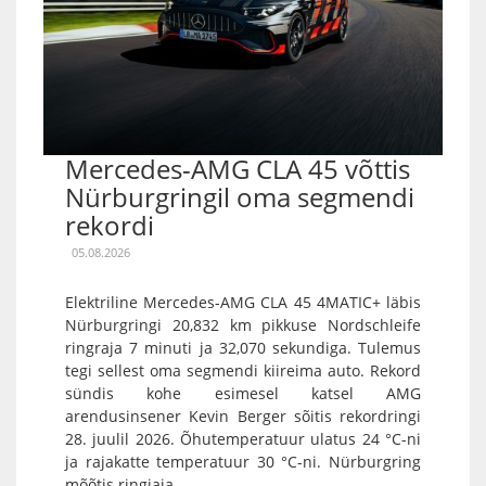
Mercedes-AMG CLA 45 võttis
Nürburgringil oma segmendi
rekordi
05.08.2026
Elektriline Mercedes-AMG CLA 45 4MATIC+ läbis
Nürburgringi 20,832 km pikkuse Nordschleife
ringraja 7 minuti ja 32,070 sekundiga. Tulemus
tegi sellest oma segmendi kiireima auto. Rekord
sündis kohe esimesel katsel AMG
arendusinsener Kevin Berger sõitis rekordringi
28. juulil 2026. Õhutemperatuur ulatus 24 °C-ni
ja rajakatte temperatuur 30 °C-ni. Nürburgring
mõõtis ringiaja...