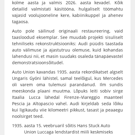
kolme aasta ja valmis 2026. aasta kevadel. Kõik
detailid valmistati käsitööna, hulgaliselt töömahtu
vajasid voolujooneline kere, kabiinikuppel ja ahenev
tagaosa.
Auto pole säilinud originaali restaureering, vaid
taasloodud eksemplar. See muudab projekti sisuliselt
tehniliseks rekonstruktsiooniks: Audi püüdis taastada
auto välimuse ja ajastutruu olemuse, kuid kohandas
lahendusi nii, et masin suudaks osaleda tänapäevastel
demonstratsioonsõitudel.
Auto Union kavandas 1935. aasta rekordikatset algselt
Ungaris Gyóni lähistel, samal teelõigul, kus Mercedes
oli varem oma tulemusi parandanud. Ilm sundis
meeskonda plaani muutma. Lõpuks leiti sobiv sirge
Itaalia Lucca lähedal Firenze–Viareggio maanteel
Pescia ja Altopascio vahel. Audi kirjeldab seda lõiku
kui ligikaudu viie kilomeetri pikkust, tasast ja peaaegu
noolsirget teed.
aasta 15. veebruaril sõitis Hans Stuck Auto
Union Luccaga lendstardist miili keskmiseks