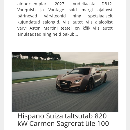
ainueksemplari. 2027. mudeliaasta DB12,
Vanquish ja Vantage said margi ajaloost
pärinevad värvitoonid ning spetsiaalselt
kujundatud salongid. Viis autot, viis ajaloolist
värvi Aston Martini teatel on kõik viis autot
ainulaadsed ning neid pakub...
Hispano Suiza taltsutab 820
kW Carmen Sagrerat üle 100