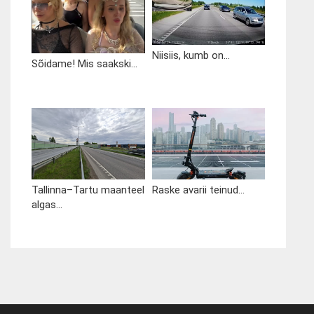
Niisiis, kumb on...
Sõidame! Mis saakski...
Tallinna–Tartu maanteel
Raske avarii teinud...
algas...