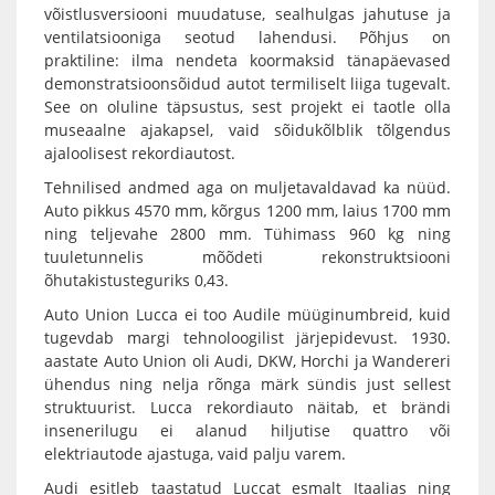
võistlusversiooni muudatuse, sealhulgas jahutuse ja
ventilatsiooniga seotud lahendusi. Põhjus on
praktiline: ilma nendeta koormaksid tänapäevased
demonstratsioonsõidud autot termiliselt liiga tugevalt.
See on oluline täpsustus, sest projekt ei taotle olla
museaalne ajakapsel, vaid sõidukõlblik tõlgendus
ajaloolisest rekordiautost.
Tehnilised andmed aga on muljetavaldavad ka nüüd.
Auto pikkus 4570 mm, kõrgus 1200 mm, laius 1700 mm
ning teljevahe 2800 mm. Tühimass 960 kg ning
tuuletunnelis mõõdeti rekonstruktsiooni
õhutakistusteguriks 0,43.
Auto Union Lucca ei too Audile müüginumbreid, kuid
tugevdab margi tehnoloogilist järjepidevust. 1930.
aastate Auto Union oli Audi, DKW, Horchi ja Wandereri
ühendus ning nelja rõnga märk sündis just sellest
struktuurist. Lucca rekordiauto näitab, et brändi
insenerilugu ei alanud hiljutise quattro või
elektriautode ajastuga, vaid palju varem.
Audi esitleb taastatud Luccat esmalt Itaalias ning