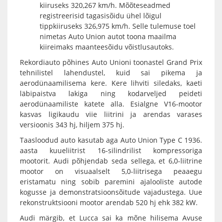
kiiruseks 320,267 km/h. Mõõteseadmed
registreerisid tagasisõidu ühel lõigul
tippkiiruseks 326,975 km/h. Selle tulemuse toel
nimetas Auto Union autot toona maailma
kiireimaks maanteesõidu võistlusautoks.
Rekordiauto põhines Auto Unioni toonastel Grand Prix
tehnilistel lahendustel, kuid sai pikema ja
aerodünaamilisema kere. Kere lihviti siledaks, kaeti
läbipaistva lakiga ning kodarveljed peideti
aerodünaamiliste katete alla. Esialgne V16-mootor
kasvas ligikaudu viie liitrini ja arendas varases
versioonis 343 hj, hiljem 375 hj.
Taasloodud auto kasutab aga Auto Union Type C 1936.
aasta kuueliitrist 16-silindrilist kompressoriga
mootorit. Audi põhjendab seda sellega, et 6,0-liitrine
mootor on visuaalselt 5,0-liitrisega peaaegu
eristamatu ning sobib paremini ajalooliste autode
kogusse ja demonstratsioonsõitude vajadustega. Uue
rekonstruktsiooni mootor arendab 520 hj ehk 382 kW.
Audi märgib, et Lucca sai ka mõne hilisema Avuse