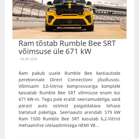
Ram tõstab Rumble Bee SRT
võimsuse üle 671 kW
06.08.2026
Ram pakub uuele Rumble Bee kastiautode
perekonnale Direct Connectioni jõudlusosi.
Võimsaim 3,0-liitrise kompressoriga komplekt
kasvatab Rumble Bee SRT võimsuse enam kui
671 kW-ni. Tegu pole eraldi seeriamudeliga, vaid
pärast auto ostmist paigaldatava tehase
toetatud paketiga. Seeriaauto arendab 579 kW
Ram 1500 Rumble Bee SRT kasutab 6,2-liitrist
mehaanilise ülelaadimisega HEMI V8...