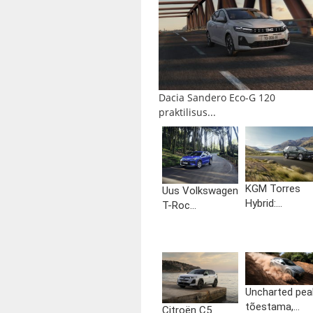
Dacia Sandero Eco-G 120
praktilisus...
KGM Torres
Uus Volkswagen
Hybrid:...
T-Roc...
Uncharted pea
tõestama,...
Citroën C5