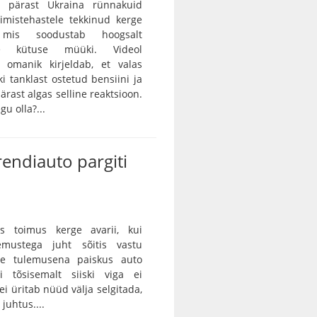
 pärast Ukraina rünnakuid
rimistehastele tekkinud kerge
, mis soodustab hoogsalt
tse kütuse müüki. Videol
 omanik kirjeldab, et valas
ki tanklast ostetud bensiini ja
ärast algas selline reaktsioon.
gu olla?...
rendiauto pargiti
as toimus kerge avarii, kui
emustega juht sõitis vastu
ille tulemusena paiskus auto
gi tõsisemalt siiski viga ei
ei üritab nüüd välja selgitada,
juhtus....