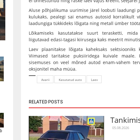
ei õnnestunud ning raske laev vajus kreeni, seejärel ju
Aluse põhjalikuma uurimise järel loobuti laadungi p
kulukaks, pealegi sai enamus autosid korralikult vi
laadungiga tükkideks lõigata ning metall ümber tööt
Lõikamiseks kasutatakse suurt terasketti, mida
liigutavad edasi-tagasi kiirusega kaks meetrit minuti
Laev plaanitakse lõigata kaheksaks sektsiooniks
Viimased taritakse puksiiridega kuivale maale. 
sisemuses on veel mõned autod enam-vähem terve
oksjonitel maha müüa.
Avarii
Kasutatud auto
Laev
RELATED POSTS
Tankimis
05.08.2026
b