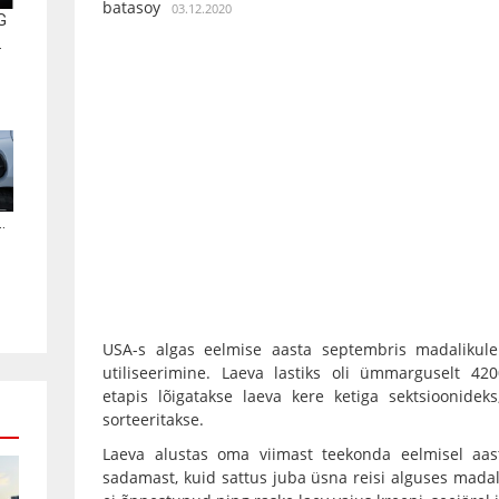
batasoy
03.12.2020
G
.
.
USA-s algas eelmise aasta septembris madalikul
utiliseerimine. Laeva lastiks oli ümmarguselt 42
etapis lõigatakse laeva kere ketiga sektsioonidek
sorteeritakse.
Laeva alustas oma viimast teekonda eelmisel aast
sadamast, kuid sattus juba üsna reisi alguses madal