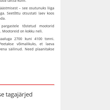
ba täitsa külili.
äästmisest – see osutunuks liiga
ga. Seetõttu otsustati laev koos
ada.
 pargastele tõstetud mootorid
s. Mootoreid on kokku neli.
 kaaluga 2700 kuni 4100 tonni.
Peetakse võimalikuks, et laeva
na säilinud. Need plaanitakse
e tagajärjed