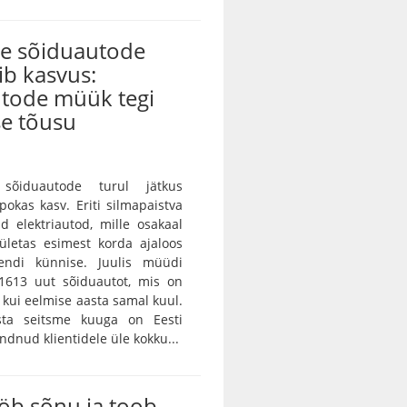
te sõiduautode
ib kasvus:
utode müük tegi
se tõusu
sõiduautode turul jätkus
pokas kasv. Eriti silmapaistva
d elektriautod, mille osakaal
ületas esimest korda ajaloos
endi künnise. Juulis müüdi
 1613 uut sõiduautot, mis on
kui eelmise aasta samal kuul.
sta seitsme kuuga on Eesti
dnud klientidele üle kokku...
b sõnu ja toob