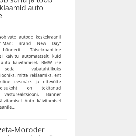
eklaamid auto
e
bivate autode keskekraanil
der-Man: Brand New Day“
 bännerit. Täisekraaniline
i käivitu automaatselt, kuid
auto käivitamisel. BMW ise
seda vabatahtlikuks
ooniks, mitte reklaamiks, ent
iline eesmärk ja ettevõtte
eisukoht on tekitanud
 vastureaktsiooni. Bänner
ivitamisel Auto käivitamisel
anile...
izeta-Moroder