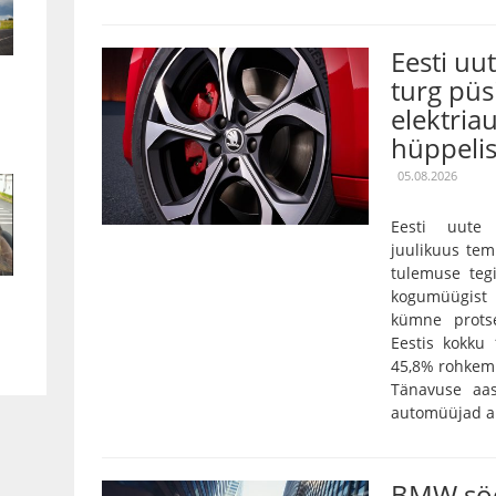
Eesti uu
turg püs
elektria
hüppeli
05.08.2026
Eesti uute 
juulikuus tem
tulemuse tegi
kogumüügist 
kümne prots
Eestis kokku
45,8% rohkem 
Tänavuse aa
automüüjad an
BMW söö