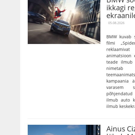
ikkagi r
ekraanil
05.08.2026
BMW kuvab so
filmi „Spi
reklaamivat
animatsioon e
teade ilmub 
nimetab 
teemaanimatsi
kampaania är
varasem s
põhjendatud
ilmub auto kä
ilmub keskekra
Ainus C