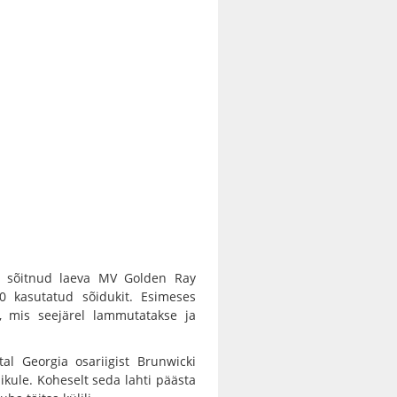
e sõitnud laeva MV Golden Ray
00 kasutatud sõidukit. Esimeses
s, mis seejärel lammutatakse ja
al Georgia osariigist Brunwicki
ikule. Koheselt seda lahti päästa