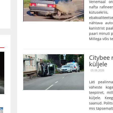
Venemaal on
nafta rafinee
kütusekriis
ebakvalitee
nähtava auto
kanistrist paa
paari minuti p
Millega võis te
Citybee 
küljele
05.08.2026
Läti pealinn
väheste kog
teepiiret, m
küljele. Kee
saanud. Polits
mis täpsemalt 