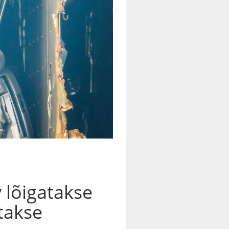
 lõigatakse
itakse