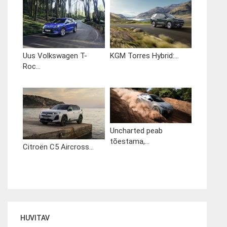
Uus Volkswagen T-
KGM Torres Hybrid:...
Roc...
Uncharted peab
tõestama,...
Citroën C5 Aircross...
HUVITAV