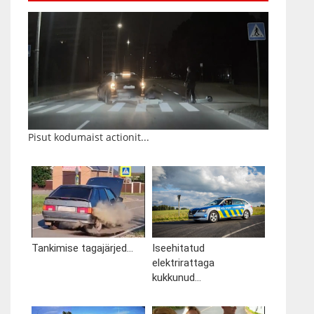
Pisut kodumaist actionit...
Tankimise tagajärjed...
Iseehitatud
elektrirattaga
kukkunud...