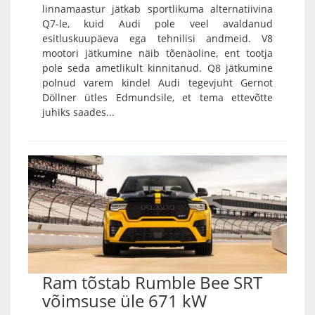
linnamaastur jätkab sportlikuma alternatiivina
Q7-le, kuid Audi pole veel avaldanud
esitluskuupäeva ega tehnilisi andmeid. V8
mootori jätkumine näib tõenäoline, ent tootja
pole seda ametlikult kinnitanud. Q8 jätkumine
polnud varem kindel Audi tegevjuht Gernot
Döllner ütles Edmundsile, et tema ettevõtte
juhiks saades...
Ram tõstab Rumble Bee SRT
võimsuse üle 671 kW