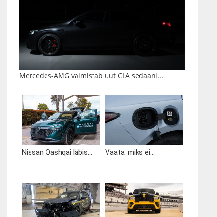
Mercedes-AMG valmistab uut CLA sedaani...
Nissan Qashqai läbis...
Vaata, miks ei...