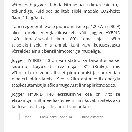
võimaldab Joggeril läbida kiiruse 0-100 km/h vaid 10,1
sekundiga, kuid see säilitab siiski madala CO2-heite
(kuni 112 g/km) .
Tänu regeneratiivsele pidurdamisele ja 1,2 kWh (230 V)
aku suurele energiavõimsusele võib Jogger HYBRID
140 linnatänavatel kuni 80% oma ajast sõita
täiselektriliselt, mis annab kuni 40% kütusesäästu
võrreldes ainult bensiinimootoriga mudeliga.
Jogger HYBRID 140 on varustatud ka täisautomaatse,
sidurita käigukasti režiimiga “B” (Brake), mis
võimendab regeneratiivset pidurdamist ja suurendab
mootori pidurdamist. See režiim optimeerib energia
taaskasutamist ja sõidumugavust linnapiirkondades.
Jogger HYBRID 140 eksklusiivne osa on 7-tollise
ekraaniga multimeediasüsteem, mis kuvab näiteks aku
laetuse taset ja järelejäänud sõiduulatust.
Dacia
Dacia Jogger Hybrid 140
hübriidmootor