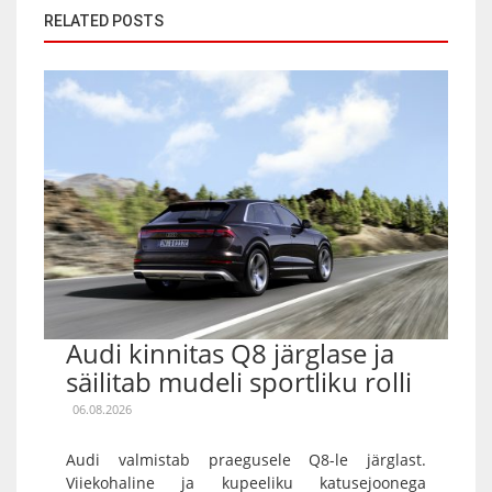
RELATED POSTS
Audi kinnitas Q8 järglase ja
säilitab mudeli sportliku rolli
06.08.2026
Audi valmistab praegusele Q8-le järglast.
Viiekohaline ja kupeeliku katusejoonega