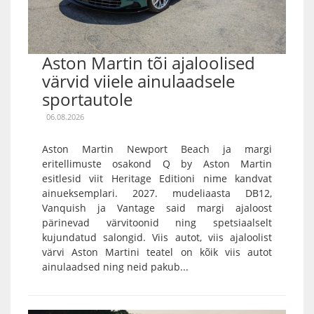
Aston Martin tõi ajaloolised
värvid viiele ainulaadsele
sportautole
06.08.2026
Aston Martin Newport Beach ja margi
eritellimuste osakond Q by Aston Martin
esitlesid viit Heritage Editioni nime kandvat
ainueksemplari. 2027. mudeliaasta DB12,
Vanquish ja Vantage said margi ajaloost
pärinevad värvitoonid ning spetsiaalselt
kujundatud salongid. Viis autot, viis ajaloolist
värvi Aston Martini teatel on kõik viis autot
ainulaadsed ning neid pakub...