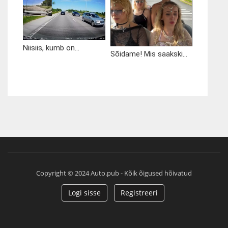
Niisiis, kumb on...
Sõidame! Mis saakski...
Copyright © 2024 Auto.pub - Kõik õigused hõivatud
Logi sisse
Registreeri