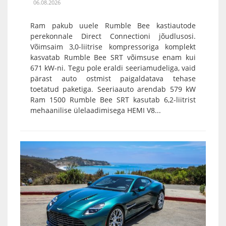
06.08.2026
Ram pakub uuele Rumble Bee kastiautode
perekonnale Direct Connectioni jõudlusosi.
Võimsaim 3,0-liitrise kompressoriga komplekt
kasvatab Rumble Bee SRT võimsuse enam kui
671 kW-ni. Tegu pole eraldi seeriamudeliga, vaid
pärast auto ostmist paigaldatava tehase
toetatud paketiga. Seeriaauto arendab 579 kW
Ram 1500 Rumble Bee SRT kasutab 6,2-liitrist
mehaanilise ülelaadimisega HEMI V8...