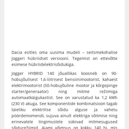
Dacia esitles oma uusima mudeli – seitsmekohalise
Joggeri hübriidset versiooni. Tegemist on ettevõtte
esimese hübriidelektrisõidukiga.
Jogger HYBRID 140 jõuallikas koosneb on 90-
hobujõulisest 1,6-liitrisest bensiinimootorist, kahaest
elektrimootorist (50-hobujõuline mootor ja kõrgepinge
starter/generaator) ning mitme režiimiga
automaatkäigukastist. See on varustatud ka 1,2 kWh
(230 V) akuga. See komponentide kombinatsioon tagab
täieliku elektrilise sõidu alguse ja vahetu
pöördemomendi, sujuva ainult elektriga sõitmise ning
erinevatele tingimustele sobivad mitmesugused
sõidurežiimid. Ajami võimsus on kokku 140 hj, mis