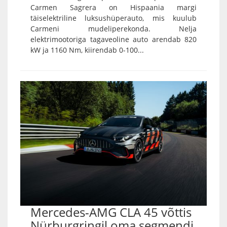
Carmen Sagrera on Hispaania margi
täiselektriline luksushüperauto, mis kuulub
Carmeni mudeliperekonda. Nelja
elektrimootoriga tagaveoline auto arendab 820
kW ja 1160 Nm, kiirendab 0-100...
Mercedes-AMG CLA 45 võttis
Nürburgringil oma segmendi