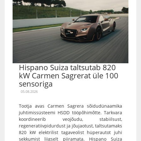
Hispano Suiza taltsutab 820
kW Carmen Sagrerat üle 100
sensoriga
05.08.2026
Tootja avas Carmen Sagrera sõidudünaamika
juhtimissüsteemi HSDD tööpõhimõtte. Tarkvara
koordineerib veojõudu, stabiilsust,
regeneratiivpidurdust ja jõujaotust, taltsutamaks
820 kW elektrilist tagaveolist hüperautot juhi
sekkumist liigselt piiramata. Hispano Suiza