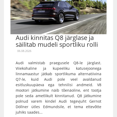
Audi kinnitas Q8 järglase ja
säilitab mudeli sportliku rolli
06.08.2026
Audi valmistab praegusele Q8-le järglast.
Viiekohaline ja kupeeliku katusejoonega
linnamaastur jätkab sportlikuma alternatiivina
Q7-le, kuid Audi pole veel avaldanud
esitluskuupäeva ega tehnilisi andmeid. V8
mootori jätkumine näib tõenäoline, ent tootja
pole seda ametlikult kinnitanud. Q8 jätkumine
polnud varem kindel Audi tegevjuht Gernot
Döllner ütles Edmundsile, et tema ettevõtte
juhiks saades...