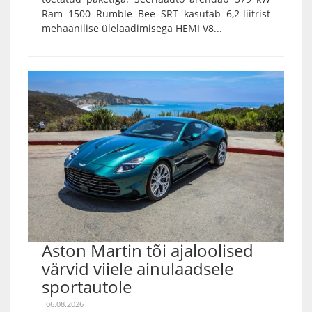
Ram 1500 Rumble Bee SRT kasutab 6,2-liitrist
mehaanilise ülelaadimisega HEMI V8...
Aston Martin tõi ajaloolised
värvid viiele ainulaadsele
sportautole
06.08.2026