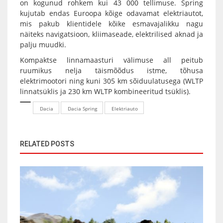
on kogunud rohkem kui 43 000 tellimuse. Spring
kujutab endas Euroopa kõige odavamat elektriautot,
mis pakub klientidele kõike esmavajalikku nagu
näiteks navigatsioon, kliimaseade, elektrilised aknad ja
palju muudki.
Kompaktse linnamaasturi välimuse all peitub
ruumikus nelja täismõõdus istme, tõhusa
elektrimootori ning kuni 305 km sõiduulatusega (WLTP
linnatsüklis ja 230 km WLTP kombineeritud tsüklis).
Dacia
Dacia Spring
Elektriauto
RELATED POSTS