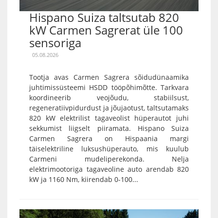
Hispano Suiza taltsutab 820
kW Carmen Sagrerat üle 100
sensoriga
05.08.2026
Tootja avas Carmen Sagrera sõidudünaamika
juhtimissüsteemi HSDD tööpõhimõtte. Tarkvara
koordineerib veojõudu, stabiilsust,
regeneratiivpidurdust ja jõujaotust, taltsutamaks
820 kW elektrilist tagaveolist hüperautot juhi
sekkumist liigselt piiramata. Hispano Suiza
Carmen Sagrera on Hispaania margi
täiselektriline luksushüperauto, mis kuulub
Carmeni mudeliperekonda. Nelja
elektrimootoriga tagaveoline auto arendab 820
kW ja 1160 Nm, kiirendab 0-100...