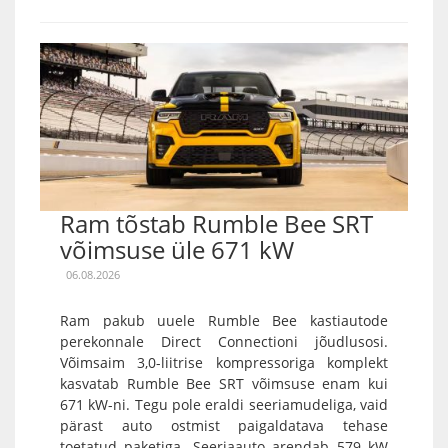
Ram tõstab Rumble Bee SRT
võimsuse üle 671 kW
06.08.2026
Ram pakub uuele Rumble Bee kastiautode
perekonnale Direct Connectioni jõudlusosi.
Võimsaim 3,0-liitrise kompressoriga komplekt
kasvatab Rumble Bee SRT võimsuse enam kui
671 kW-ni. Tegu pole eraldi seeriamudeliga, vaid
pärast auto ostmist paigaldatava tehase
toetatud paketiga. Seeriaauto arendab 579 kW