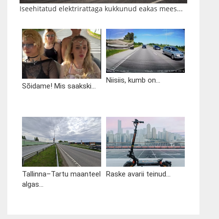
Iseehitatud elektrirattaga kukkunud eakas mees...
Niisiis, kumb on...
Sõidame! Mis saakski...
Tallinna–Tartu maanteel
Raske avarii teinud...
algas...