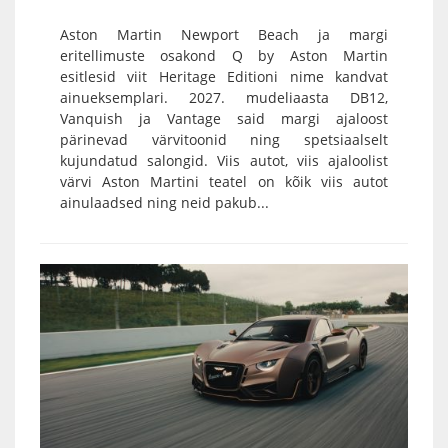
Aston Martin Newport Beach ja margi
eritellimuste osakond Q by Aston Martin
esitlesid viit Heritage Editioni nime kandvat
ainueksemplari. 2027. mudeliaasta DB12,
Vanquish ja Vantage said margi ajaloost
pärinevad värvitoonid ning spetsiaalselt
kujundatud salongid. Viis autot, viis ajaloolist
värvi Aston Martini teatel on kõik viis autot
ainulaadsed ning neid pakub...