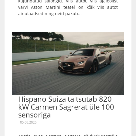
kujundatud salongid. Viis autot, viis ajaloolist
värvi Aston Martini teatel on kõik viis autot
ainulaadsed ning neid pakub...
Hispano Suiza taltsutab 820
kW Carmen Sagrerat üle 100
sensoriga
05.08.2026