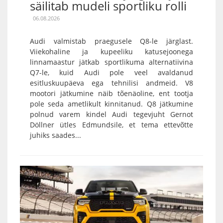
säilitab mudeli sportliku rolli
06.08.2026
Audi valmistab praegusele Q8-le järglast.
Viiekohaline ja kupeeliku katusejoonega
linnamaastur jätkab sportlikuma alternatiivina
Q7-le, kuid Audi pole veel avaldanud
esitluskuupäeva ega tehnilisi andmeid. V8
mootori jätkumine näib tõenäoline, ent tootja
pole seda ametlikult kinnitanud. Q8 jätkumine
polnud varem kindel Audi tegevjuht Gernot
Döllner ütles Edmundsile, et tema ettevõtte
juhiks saades...