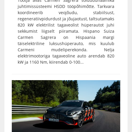
Tootja avas Carmen Sagrera sõidudünaamika
juhtimissüsteemi HSDD tööpõhimõtte. Tarkvara
koordineerib veojõudu, stabiilsust,
regeneratiivpidurdust ja jõujaotust, taltsutamaks
820 kW elektrilist tagaveolist hüperautot juhi
sekkumist liigselt piiramata. Hispano Suiza
Carmen Sagrera on Hispaania margi
täiselektriline luksushüperauto, mis kuulub
Carmeni mudeliperekonda. Nelja
elektrimootoriga tagaveoline auto arendab 820
kW ja 1160 Nm, kiirendab 0-100...