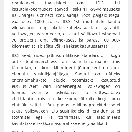
regulaarset tagasisidet oma ID.3 1st
kasutajakogemusest, saavad lisaks 11 kW-võimsusega
ID Charger Connect kodulaadija koos paigaldusega,
väärtuses 1000 eurot. ID.3 1st mudelitele kehtib
viieaastane ning akule kaheksa-aastane garantii.
Volkswagen garanteerib, et akud säilitavad vähemalt
70 protsenti oma võimekusest ka pärast 160 000-
kilomeetrist läbisõitu või kaheksat kasutusaastat.
ID.3 seab uued jätkusuutlikkuse standardid – kogu
auto tootmisprotsess on süsinikneutraalne, mis
tähendab, et kuni klientideni jõudmiseni on auto
olematu süsinikjalajäljega. Samuti on näiteks
energiamahukate akude tootmiseks kasutatud
eksklusiivselt vaid roheenergiat. Volkswagen on
loonud esimese taskukohase ja kättesaadava
elektriauto, mis on keskkonnasõbralik kogu oma
elutsükli vältel – tänu panusele kliimaprojektidesse ei
tekita Volkswagen ID.3 süsinikdioksiidi eraldumist ei
tootmisel ega ka toimimisel, kui laadimiseks
kasutatakse keskkonnasõbralikke energiaallikaid.