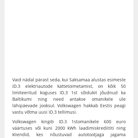
Vaid nädal pärast seda, kui Saksamaa alustas esimeste
ID.3 elektriautode kättetoimetamist, on kõik 50
limiteeritud koguses ID.3 1st sõidukit jõudnud ka
Baltikumi ning need antakse omanikele üle
lähipäevade jooksul. Volkswagen hakkab Eestis peagi
vastu võtma uusi ID.3 tellimusi.
Volkswagen kingib ID.3 1stomanikele 600 euro
väärtuses või kuni 2000 kWh laadimiskrediititi ning
kliendid, kes nõustuvad autotootjaga jagama