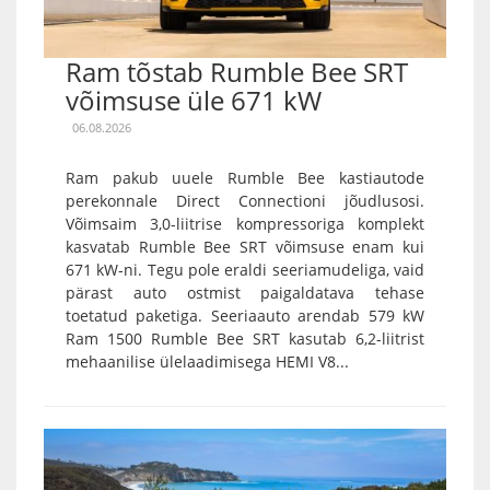
Ram tõstab Rumble Bee SRT
võimsuse üle 671 kW
06.08.2026
Ram pakub uuele Rumble Bee kastiautode
perekonnale Direct Connectioni jõudlusosi.
Võimsaim 3,0-liitrise kompressoriga komplekt
kasvatab Rumble Bee SRT võimsuse enam kui
671 kW-ni. Tegu pole eraldi seeriamudeliga, vaid
pärast auto ostmist paigaldatava tehase
toetatud paketiga. Seeriaauto arendab 579 kW
Ram 1500 Rumble Bee SRT kasutab 6,2-liitrist
mehaanilise ülelaadimisega HEMI V8...