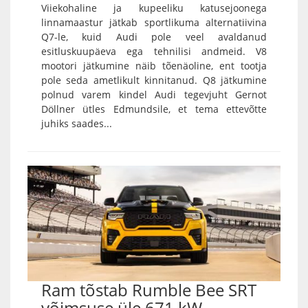
Viiekohaline ja kupeeliku katusejoonega
linnamaastur jätkab sportlikuma alternatiivina
Q7-le, kuid Audi pole veel avaldanud
esitluskuupäeva ega tehnilisi andmeid. V8
mootori jätkumine näib tõenäoline, ent tootja
pole seda ametlikult kinnitanud. Q8 jätkumine
polnud varem kindel Audi tegevjuht Gernot
Döllner ütles Edmundsile, et tema ettevõtte
juhiks saades...
Ram tõstab Rumble Bee SRT
võimsuse üle 671 kW