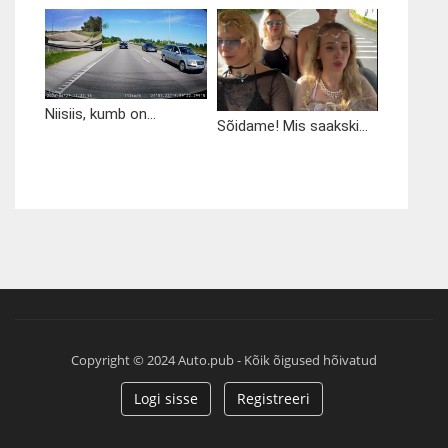
Niisiis, kumb on...
Sõidame! Mis saakski...
Copyright © 2024 Auto.pub - Kõik õigused hõivatud
Logi sisse
Registreeri