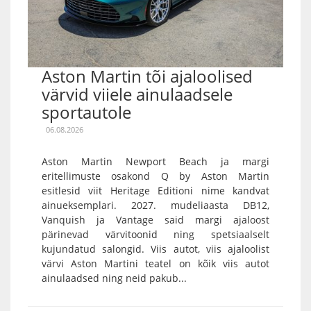
Aston Martin tõi ajaloolised
värvid viiele ainulaadsele
sportautole
06.08.2026
Aston Martin Newport Beach ja margi
eritellimuste osakond Q by Aston Martin
esitlesid viit Heritage Editioni nime kandvat
ainueksemplari. 2027. mudeliaasta DB12,
Vanquish ja Vantage said margi ajaloost
pärinevad värvitoonid ning spetsiaalselt
kujundatud salongid. Viis autot, viis ajaloolist
värvi Aston Martini teatel on kõik viis autot
ainulaadsed ning neid pakub...