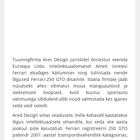
Tuuningfirma Ares Design juristidel õnnestus veenda
Euroopa Liidu Intellektuaalomandi Ameti inimesi
Ferrari ebaõiges käitumises ning tühistada nende
õigused Ferrari 250 GTO disainile. Itaalia firmale jääb
nüüdseks alles võimalus müüa mänguautosid ja
väiksemaid koopiaid, kuid kuulsa sportauto
välimusega sõidukeid võib nüüd valmistada kes iganes
seda vaid soovib.
Ared Design viitas seadusele, mille kohaselt kaotatakse
õigus intellektuaalsele omandile, kui seda viie aasta
jooksul pole kasutatud. Ferrari registreeris 250 GTO
patendi 2007. aastal transpordivahendite kategoorias,