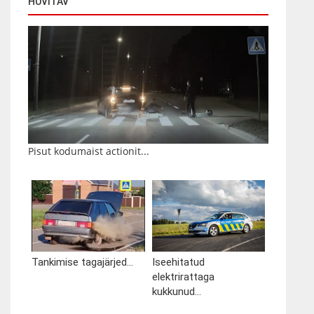
HUVITAV
Pisut kodumaist actionit...
Tankimise tagajärjed...
Iseehitatud
elektrirattaga
kukkunud...