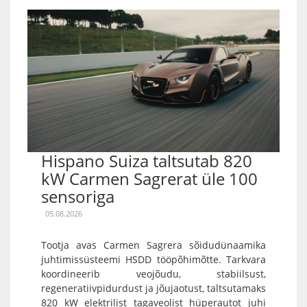
Hispano Suiza taltsutab 820
kW Carmen Sagrerat üle 100
sensoriga
05.08.2026
Tootja avas Carmen Sagrera sõidudünaamika
juhtimissüsteemi HSDD tööpõhimõtte. Tarkvara
koordineerib veojõudu, stabiilsust,
regeneratiivpidurdust ja jõujaotust, taltsutamaks
820 kW elektrilist tagaveolist hüperautot juhi