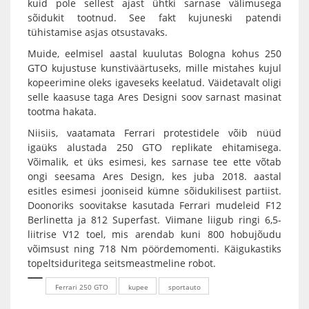
kuid pole sellest ajast ühtki sarnase välimusega
sõidukit tootnud. See fakt kujuneski patendi
tühistamise asjas otsustavaks.
Muide, eelmisel aastal kuulutas Bologna kohus 250
GTO kujustuse kunstiväärtuseks, mille mistahes kujul
kopeerimine oleks igaveseks keelatud. Väidetavalt oligi
selle kaasuse taga Ares Designi soov sarnast masinat
tootma hakata.
Niisiis, vaatamata Ferrari protestidele võib nüüd
igaüks alustada 250 GTO replikate ehitamisega.
Võimalik, et üks esimesi, kes sarnase tee ette võtab
ongi seesama Ares Design, kes juba 2018. aastal
esitles esimesi jooniseid kümne sõidukilisest partiist.
Doonoriks soovitakse kasutada Ferrari mudeleid F12
Berlinetta ja 812 Superfast. Viimane liigub ringi 6,5-
liitrise V12 toel, mis arendab kuni 800 hobujõudu
võimsust ning 718 Nm pöördemomenti. Käigukastiks
topeltsiduritega seitsmeastmeline robot.
Ferrari 250 GTO
kupee
sportauto