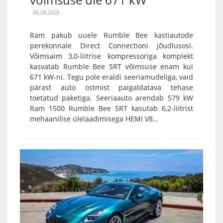
06.08.2026
Ram pakub uuele Rumble Bee kastiautode
perekonnale Direct Connectioni jõudlusosi.
Võimsaim 3,0-liitrise kompressoriga komplekt
kasvatab Rumble Bee SRT võimsuse enam kui
671 kW-ni. Tegu pole eraldi seeriamudeliga, vaid
pärast auto ostmist paigaldatava tehase
toetatud paketiga. Seeriaauto arendab 579 kW
Ram 1500 Rumble Bee SRT kasutab 6,2-liitrist
mehaanilise ülelaadimisega HEMI V8...