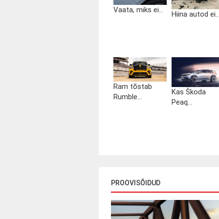
Vaata, miks ei...
Hiina autod ei..
Ram tõstab
Kas Škoda
Rumble...
Peaq...
PROOVISÕIDUD