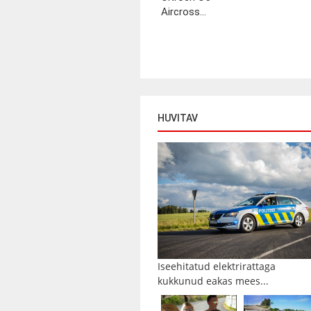
Aircross...
HUVITAV
Iseehitatud elektrirattaga
kukkunud eakas mees...