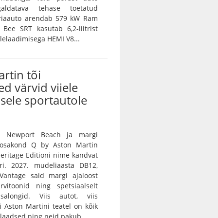
galdatava tehase toetatud
eriaauto arendab 579 kW Ram
Bee SRT kasutab 6,2-liitrist
lelaadimisega HEMI V8...
rtin tõi
ed värvid viiele
sele sportautole
n Newport Beach ja margi
e osakond Q by Aston Martin
 Heritage Editioni nime kandvat
ri. 2027. mudeliaasta DB12,
Vantage said margi ajaloost
rvitoonid ning spetsiaalselt
salongid. Viis autot, viis
vi Aston Martini teatel on kõik
ulaadsed ning neid pakub...