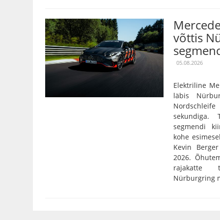
Mercede
võttis N
segmend
05.08.2026
Elektriline 
läbis Nürbu
Nordschleife
sekundiga. 
segmendi ki
kohe esimese
Kevin Berger 
2026. Õhutem
rajakatte
Nürburgring mõ