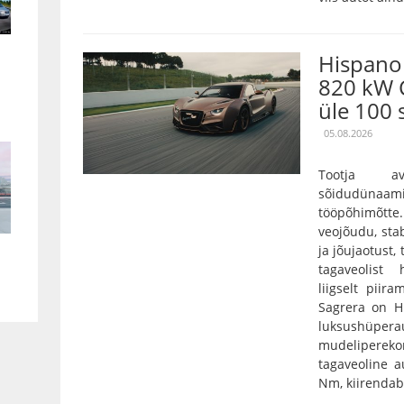
Hispano 
820 kW 
üle 100 
05.08.2026
Tootja a
sõidudünaam
tööpõhimõtt
veojõudu, stab
ja jõujaotust,
tagaveolist
liigselt pii
Sagrera on Hi
luksushüper
mudelipereko
tagaveoline 
Nm, kiirendab 