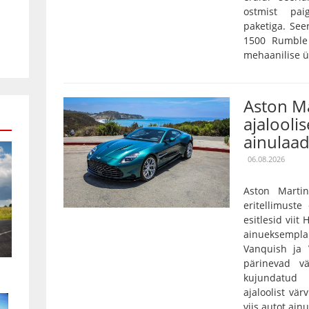
ostmist pai
paketiga. Se
1500 Rumble 
mehaanilise ü
Aston Ma
ajaloolis
ainulaad
06.08.2026
Aston Marti
eritellimust
esitlesid viit
ainueksempla
Vanquish ja 
pärinevad vä
kujundatud 
ajaloolist vär
viis autot ain