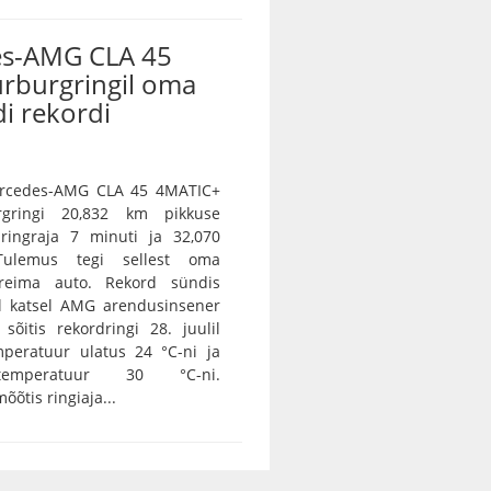
s-AMG CLA 45
ürburgringil oma
i rekordi
Mercedes-AMG CLA 45 4MATIC+
rgringi 20,832 km pikkuse
 ringraja 7 minuti ja 32,070
Tulemus tegi sellest oma
ireima auto. Rekord sündis
l katsel AMG arendusinsener
sõitis rekordringi 28. juulil
peratuur ulatus 24 °C-ni ja
 temperatuur 30 °C-ni.
õtis ringiaja...