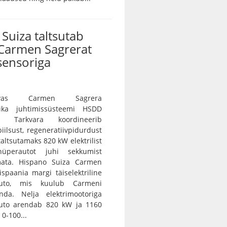
Suiza taltsutab
Carmen Sagrerat
sensoriga
vas Carmen Sagrera
ika juhtimissüsteemi HSDD
e. Tarkvara koordineerib
iilsust, regeneratiivpidurdust
 taltsutamaks 820 kW elektrilist
 hüperautot juhi sekkumist
ramata. Hispano Suiza Carmen
spaania margi täiselektriline
auto, mis kuulub Carmeni
nda. Nelja elektrimootoriga
auto arendab 820 kW ja 1160
0-100...