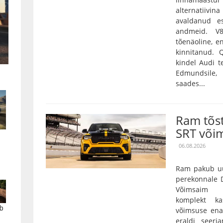
alternatiivin
avaldanud es
andmeid. V
tõenäoline, e
kinnitanud.
kindel Audi t
Edmundsile,
saades...
Ram tõs
SRT või
06.08.2026
Ram pakub uu
perekonnale D
Võimsaim 3,
komplekt k
b
võimsuse ena
eraldi seeri