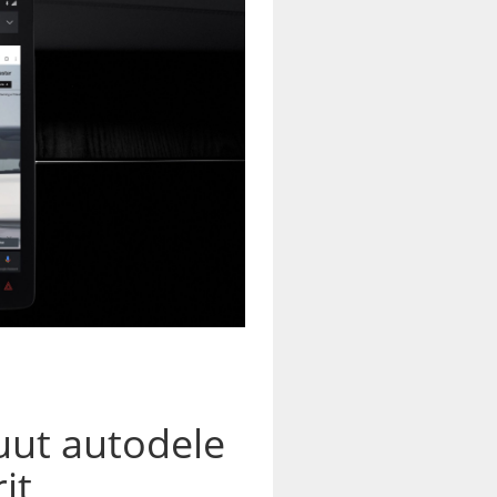
 uut autodele
it