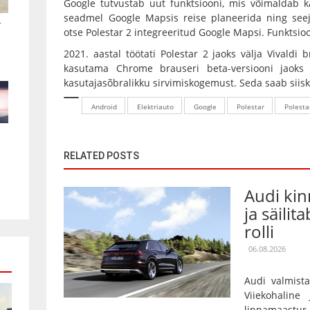
Google tutvustab uut funktsiooni, mis võimaldab k
seadmel Google Mapsis reise planeerida ning seej
.
otse Polestar 2 integreeritud Google Mapsi. Funktsi
2021. aastal töötati Polestar 2 jaoks välja Vivaldi
kasutama Chrome brauseri beta-versiooni jaoks 
kasutajasõbralikku sirvimiskogemust. Seda saab siisk
Android
Elektriauto
Google
Polestar
Polesta
RELATED POSTS
Audi kin
ja säilit
rolli
06.08.2026
Audi valmista
Viiekohaline
linnamaas