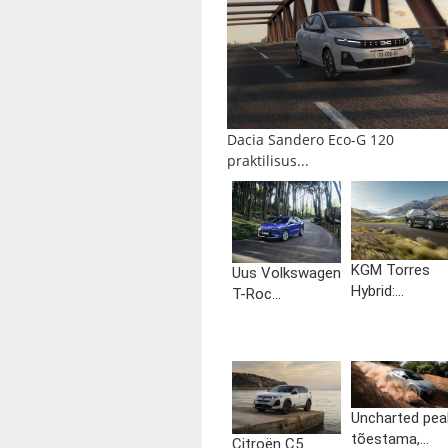
Dacia Sandero Eco-G 120
praktilisus...
KGM Torres
Uus Volkswagen
Hybrid:...
T-Roc...
Uncharted pea
tõestama,...
Citroën C5