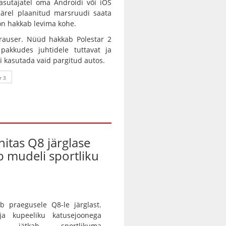
asutajatel oma Androidi või iOS
ärel plaanitud marsruudi saata
oon hakkab levima kohe.
 brauser. Nüüd hakkab Polestar 2
pakkudes juhtidele tuttavat ja
i kasutada vaid pargitud autos.
r 3
nitas Q8 järglase
ab mudeli sportliku
b praegusele Q8-le järglast.
 ja kupeeliku katusejoonega
tur jätkab sportlikuma