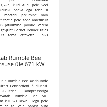
a Q7-le, kuid Audi pole veel
itluskuupäeva ega tehnilisi
8 mootori jätkumine näib
nt tootja pole seda ametlikult
 Q8 jätkumine polnud varem
egevjuht Gernot Döllner ütles
 et tema ettevõtte juhiks
tab Rumble Bee
msuse üle 671 kW
ele Rumble Bee kastiautode
irect Connectioni jõudlusosi.
0-liitrise kompressoriga
asvatab Rumble Bee SRT
m kui 671 kW-ni. Tegu pole
amudeliga, vaid pärast auto