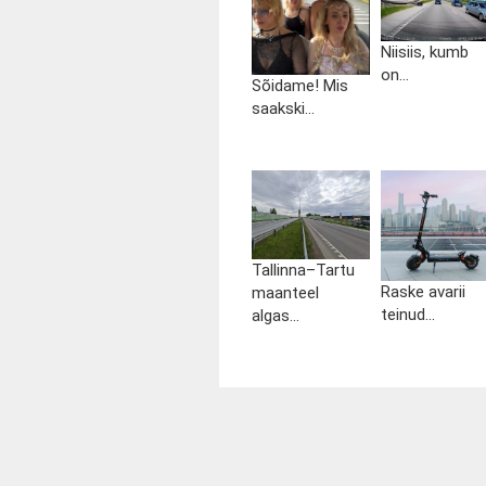
Niisiis, kumb
on...
Sõidame! Mis
saakski...
Tallinna–Tartu
Raske avarii
maanteel
teinud...
algas...