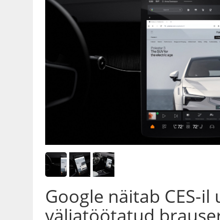
Google näitab CES-il
väljatöötatud brauser