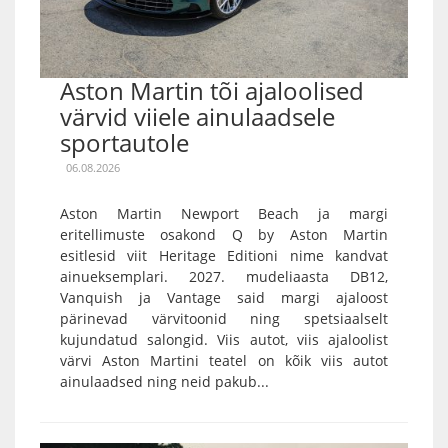
Aston Martin tõi ajaloolised
värvid viiele ainulaadsele
sportautole
06.08.2026
Aston Martin Newport Beach ja margi
eritellimuste osakond Q by Aston Martin
esitlesid viit Heritage Editioni nime kandvat
ainueksemplari. 2027. mudeliaasta DB12,
Vanquish ja Vantage said margi ajaloost
pärinevad värvitoonid ning spetsiaalselt
kujundatud salongid. Viis autot, viis ajaloolist
värvi Aston Martini teatel on kõik viis autot
ainulaadsed ning neid pakub...