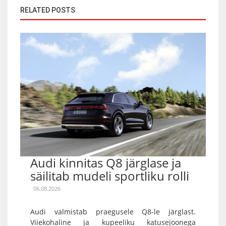
RELATED POSTS
Audi kinnitas Q8 järglase ja
säilitab mudeli sportliku rolli
06.08.2026
Audi valmistab praegusele Q8-le järglast.
Viiekohaline ja kupeeliku katusejoonega