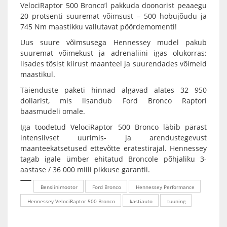
VelociRaptor 500 Bronco’l pakkuda doonorist peaaegu
20 protsenti suuremat võimsust – 500 hobujõudu ja
745 Nm maastikku vallutavat pöördemomenti!
Uus suure võimsusega Hennessey mudel pakub
suuremat võimekust ja adrenaliini igas olukorras:
lisades tõsist kiirust maanteel ja suurendades võimeid
maastikul.
Täienduste paketi hinnad algavad alates 32 950
dollarist, mis lisandub Ford Bronco Raptori
baasmudeli omale.
Iga toodetud VelociRaptor 500 Bronco läbib pärast
intensiivset uurimis- ja arendustegevust
maanteekatsetused ettevõtte eratestirajal. Hennessey
tagab igale ümber ehitatud Broncole põhjaliku 3-
aastase / 36 000 miili pikkuse garantii.
Bensiinimootor
Ford Bronco
Hennessey Performance
Hennessey VelociRaptor 500 Bronco
kastiauto
tuuning