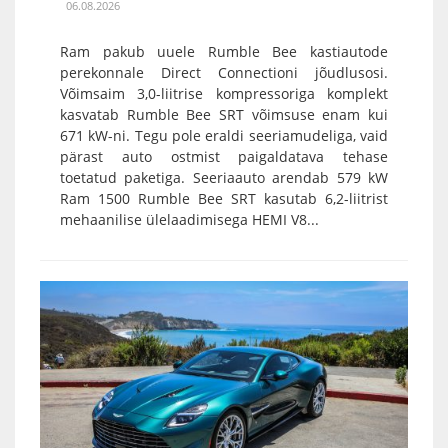
06.08.2026
Ram pakub uuele Rumble Bee kastiautode
perekonnale Direct Connectioni jõudlusosi.
Võimsaim 3,0-liitrise kompressoriga komplekt
kasvatab Rumble Bee SRT võimsuse enam kui
671 kW-ni. Tegu pole eraldi seeriamudeliga, vaid
pärast auto ostmist paigaldatava tehase
toetatud paketiga. Seeriaauto arendab 579 kW
Ram 1500 Rumble Bee SRT kasutab 6,2-liitrist
mehaanilise ülelaadimisega HEMI V8...