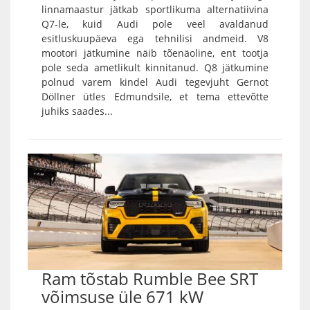
linnamaastur jätkab sportlikuma alternatiivina
Q7-le, kuid Audi pole veel avaldanud
esitluskuupäeva ega tehnilisi andmeid. V8
mootori jätkumine näib tõenäoline, ent tootja
pole seda ametlikult kinnitanud. Q8 jätkumine
polnud varem kindel Audi tegevjuht Gernot
Döllner ütles Edmundsile, et tema ettevõtte
juhiks saades...
Ram tõstab Rumble Bee SRT
võimsuse üle 671 kW