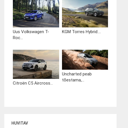
Uus Volkswagen T-
KGM Torres Hybrid:...
Roc...
Uncharted peab
tõestama,...
Citroën C5 Aircross...
HUVITAV