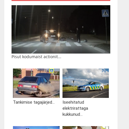
Pisut kodumaist actionit...
Tankimise tagajärjed...
Iseehitatud
elektrirattaga
kukkunud...