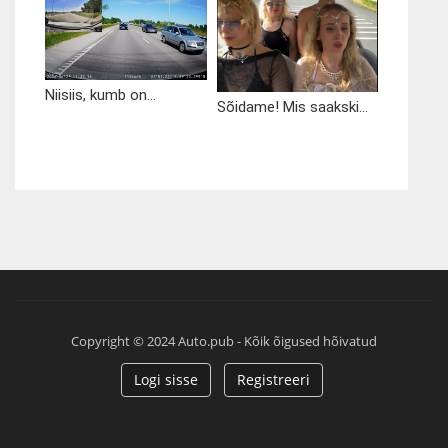
Niisiis, kumb on...
Sõidame! Mis saakski...
Copyright © 2024 Auto.pub - Kõik õigused hõivatud
Logi sisse
Registreeri