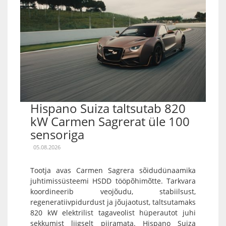
Hispano Suiza taltsutab 820
kW Carmen Sagrerat üle 100
sensoriga
05.08.2026
Tootja avas Carmen Sagrera sõidudünaamika
juhtimissüsteemi HSDD tööpõhimõtte. Tarkvara
koordineerib veojõudu, stabiilsust,
regeneratiivpidurdust ja jõujaotust, taltsutamaks
820 kW elektrilist tagaveolist hüperautot juhi
sekkumist liigselt piiramata. Hispano Suiza