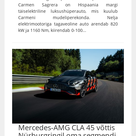
Carmen Sagrera on Hispaania margi
täiselektriline luksushüperauto, mis kuulub
Carmeni mudeliperekonda. Nelja
elektrimootoriga tagaveoline auto arendab 820
kW ja 1160 Nm, kiirendab 0-100...
Mercedes-AMG CLA 45 võttis
Nürburgringil oma segmendi