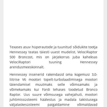
Texases asuv hüperautode ja tuunitud sõidukite tootja
Hennessey teatas täiesti uuest mudelist, VelociRaptor
500 Broncost, mis on järjekorras juba kaheksas
VelociRaptori tuuning Hennessey
arendusmeeskonnalt.
Hennessey insenerid rakendasid oma kogemusi 3,0-
liitrise V6 mootori topelt-turbolaadimisega mootori
täiendamisel muutmaks selle võimsamaks ja
võimekamaks kui Fordi tehases toodetud Bronco
Raptor. Uus suure võimsusega vahejahuti, mootori
juhtimissüsteemi häälestus ja madala takistusega
väljalaskesüsteemi paigaldamine võimaldavad