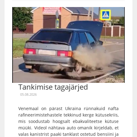
Tankimise tagajärjed
05.08.2026
Venemaal on pärast Ukraina rünnakuid nafta
rafineerimistehastele tekkinud kerge kütusekriis,
mis soodustab hoogsalt ebakvaliteetse kütuse
müüki. Videol nähtava auto omanik kirjeldab, et
valas kanistrist paaki tanklast ostetud bensiini ja