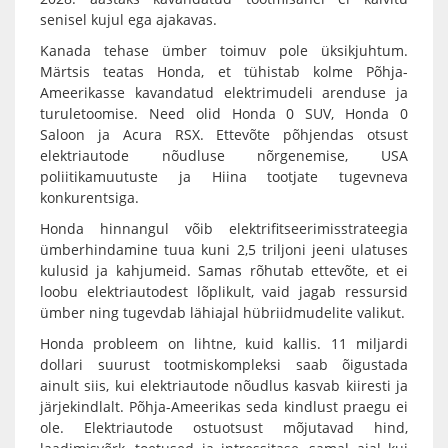
senisel kujul ega ajakavas.
Kanada tehase ümber toimuv pole üksikjuhtum.
Märtsis teatas Honda, et tühistab kolme Põhja-
Ameerikasse kavandatud elektrimudeli arenduse ja
turuletoomise. Need olid Honda 0 SUV, Honda 0
Saloon ja Acura RSX. Ettevõte põhjendas otsust
elektriautode nõudluse nõrgenemise, USA
poliitikamuutuste ja Hiina tootjate tugevneva
konkurentsiga.
Honda hinnangul võib elektrifitseerimisstrateegia
ümberhindamine tuua kuni 2,5 triljoni jeeni ulatuses
kulusid ja kahjumeid. Samas rõhutab ettevõte, et ei
loobu elektriautodest lõplikult, vaid jagab ressursid
ümber ning tugevdab lähiajal hübriidmudelite valikut.
Honda probleem on lihtne, kuid kallis. 11 miljardi
dollari suurust tootmiskompleksi saab õigustada
ainult siis, kui elektriautode nõudlus kasvab kiiresti ja
järjekindlalt. Põhja-Ameerikas seda kindlust praegu ei
ole. Elektriautode ostuotsust mõjutavad hind,