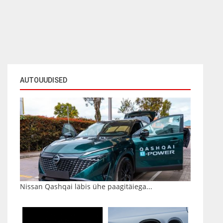
AUTOUUDISED
Nissan Qashqai läbis ühe paagitäiega...