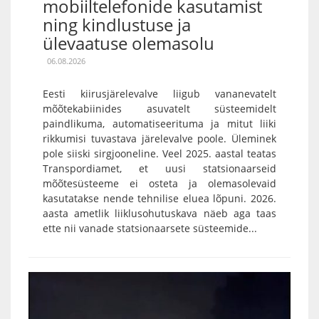
mobiiltelefonide kasutamist
ning kindlustuse ja
ülevaatuse olemasolu
06.08.2026
Eesti kiirusjärelevalve liigub vananevatelt
mõõtekabiinides asuvatelt süsteemidelt
paindlikuma, automatiseerituma ja mitut liiki
rikkumisi tuvastava järelevalve poole. Üleminek
pole siiski sirgjooneline. Veel 2025. aastal teatas
Transpordiamet, et uusi statsionaarseid
mõõtesüsteeme ei osteta ja olemasolevaid
kasutatakse nende tehnilise eluea lõpuni. 2026.
aasta ametlik liiklusohutuskava näeb aga taas
ette nii vanade statsionaarsete süsteemide...