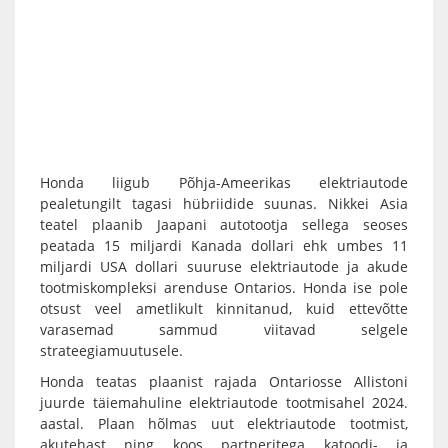
Honda liigub Põhja-Ameerikas elektriautode
pealetungilt tagasi hübriidide suunas. Nikkei Asia
teatel plaanib Jaapani autotootja sellega seoses
peatada 15 miljardi Kanada dollari ehk umbes 11
miljardi USA dollari suuruse elektriautode ja akude
tootmiskompleksi arenduse Ontarios. Honda ise pole
otsust veel ametlikult kinnitanud, kuid ettevõtte
varasemad sammud viitavad selgele
strateegiamuutusele.
Honda teatas plaanist rajada Ontariosse Allistoni
juurde täiemahuline elektriautode tootmisahel 2024.
aastal. Plaan hõlmas uut elektriautode tootmist,
akutehast ning koos partneritega katoodi- ja