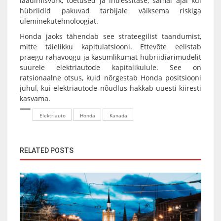
laadimisvõrk, toetused ja intressitase, samal ajal kui
hübriidid pakuvad tarbijale väiksema riskiga
üleminekutehnoloogiat.
Honda jaoks tähendab see strateegilist taandumist,
mitte täielikku kapitulatsiooni. Ettevõte eelistab
praegu rahavoogu ja kasumlikumat hübriidiärimudelit
suurele elektriautode kapitalikulule. See on
ratsionaalne otsus, kuid nõrgestab Honda positsiooni
juhul, kui elektriautode nõudlus hakkab uuesti kiiresti
kasvama.
Elektriauto
Honda
Kanada
RELATED POSTS