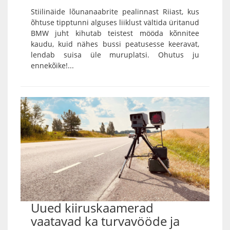
Stiilinäide lõunanaabrite pealinnast Riiast, kus
õhtuse tipptunni alguses liiklust vältida üritanud
BMW juht kihutab teistest mööda kõnnitee
kaudu, kuid nähes bussi peatusesse keeravat,
lendab suisa üle muruplatsi. Ohutus ju
ennekõike!...
Uued kiiruskaamerad
vaatavad ka turvavööde ja