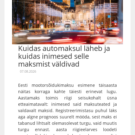
Kuidas automaksul läheb ja
kuidas inimesed selle
maksmist väldivad
07.08.2026
Eesti mootorsõidukimaksu esimene täisaasta
näitas korraga kahte täiesti erinevat lugu.
Aastamaks toimis riigi seisukohalt üsna
etteaimatavalt: inimesed said maksuteated ja
valdavalt maksid. Registreerimistasu puhul läks
aga algne prognoos suurelt mööda, sest maks ei
tabanud lihtsalt olemasolevat turgu, vaid muutis
turgu ennast. aasta riigieelarves loodeti