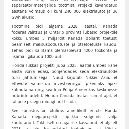
separaatorimaterjalide tootmist. Projekti kavandatud
aastane võimsus oli kuni 240 000 elektriautot ja 36
GWh akusid.
Tootmine pidi algama 2028. aastal. Kanada
föderaalvalitsus ja Ontario provints lubasid projektile
kokku umbes 5 miljardit Kanada dollarit toetust,
peamiselt maksusoodustuste ja otsetoetuste kaudu.
Tehas pidi säilitama olemasolevad 4200 töökohta ja
lisama ligikaudu 1000 uut.
Honda lükkas projekti juba 2025. aastal umbes kahe
aasta võrra edasi, põhjendades seda elektriautode
turu jahtumisega. Nüüd kirjutab Nikkei Asia, et
ettevõte valmistub investeeringut pikemaks ajaks
külmutama ning seadma Põhja-Ameerikas keskmesse
hübriidmudelid. Honda Canada teatas samal ajal, et
tal pole praegu midagi uut lisada.
See sõnastus on oluline: ametlikult ei ole Honda
Kanada megaprojekti lõplikku sulgemist välja
kuulutanud. Faktiliselt on aga risk kasvanud, et algselt
2028. aastaks kavandatud tootmisahel ei käivitu