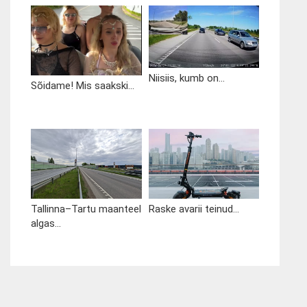
Niisiis, kumb on...
Sõidame! Mis saakski...
Tallinna–Tartu maanteel
Raske avarii teinud...
algas...