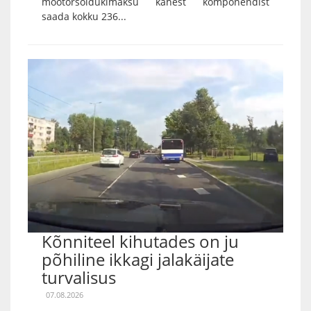
mootorsõidukimaksu kahest komponendist
saada kokku 236...
Kõnniteel kihutades on ju
põhiline ikkagi jalakäijate
turvalisus
07.08.2026