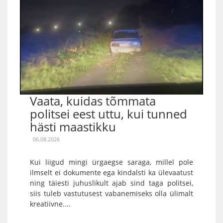
Vaata, kuidas tõmmata
politsei eest uttu, kui tunned
hästi maastikku
06.08.2026
Kui liigud mingi ürgaegse saraga, millel pole
ilmselt ei dokumente ega kindalsti ka ülevaatust
ning täiesti juhuslikult ajab sind taga politsei,
siis tuleb vastutusest vabanemiseks olla ülimalt
kreatiivne....