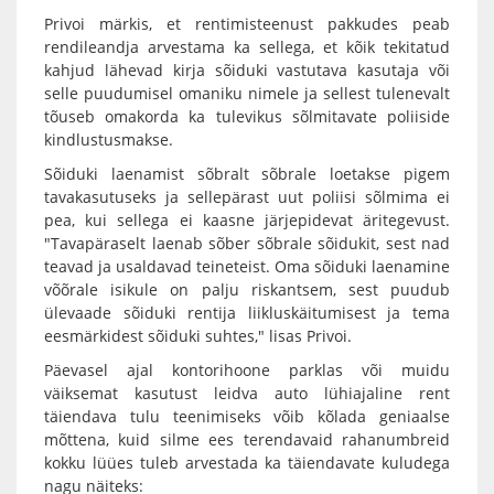
Privoi märkis, et rentimisteenust pakkudes peab
rendileandja arvestama ka sellega, et kõik tekitatud
kahjud lähevad kirja sõiduki vastutava kasutaja või
selle puudumisel omaniku nimele ja sellest tulenevalt
tõuseb omakorda ka tulevikus sõlmitavate poliiside
kindlustusmakse.
Sõiduki laenamist sõbralt sõbrale loetakse pigem
tavakasutuseks ja sellepärast uut poliisi sõlmima ei
pea, kui sellega ei kaasne järjepidevat äritegevust.
"Tavapäraselt laenab sõber sõbrale sõidukit, sest nad
teavad ja usaldavad teineteist. Oma sõiduki laenamine
võõrale isikule on palju riskantsem, sest puudub
ülevaade sõiduki rentija liikluskäitumisest ja tema
eesmärkidest sõiduki suhtes," lisas Privoi.
Päevasel ajal kontorihoone parklas või muidu
väiksemat kasutust leidva auto lühiajaline rent
täiendava tulu teenimiseks võib kõlada geniaalse
mõttena, kuid silme ees terendavaid rahanumbreid
kokku lüües tuleb arvestada ka täiendavate kuludega
nagu näiteks: