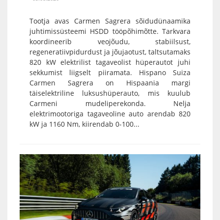
Tootja avas Carmen Sagrera sõidudünaamika
juhtimissüsteemi HSDD tööpõhimõtte. Tarkvara
koordineerib veojõudu, stabiilsust,
regeneratiivpidurdust ja jõujaotust, taltsutamaks
820 kW elektrilist tagaveolist hüperautot juhi
sekkumist liigselt piiramata. Hispano Suiza
Carmen Sagrera on Hispaania margi
täiselektriline luksushüperauto, mis kuulub
Carmeni mudeliperekonda. Nelja
elektrimootoriga tagaveoline auto arendab 820
kW ja 1160 Nm, kiirendab 0-100...