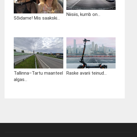
Niisiis, kumb on...
Sõidame! Mis saakski...
Tallinna–Tartu maanteel
Raske avarii teinud...
algas...