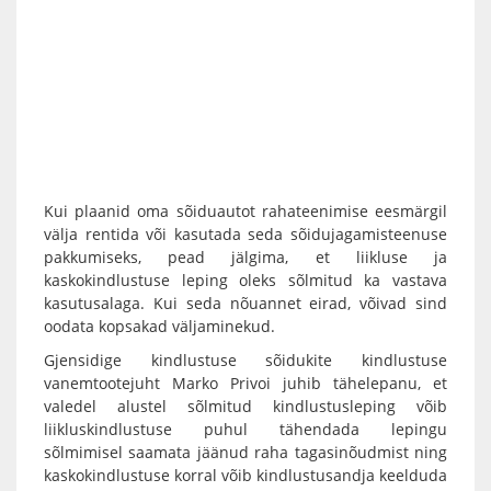
Kui plaanid oma sõiduautot rahateenimise eesmärgil
välja rentida või kasutada seda sõidujagamisteenuse
pakkumiseks, pead jälgima, et liikluse ja
kaskokindlustuse leping oleks sõlmitud ka vastava
kasutusalaga. Kui seda nõuannet eirad, võivad sind
oodata kopsakad väljaminekud.
Gjensidige kindlustuse sõidukite kindlustuse
vanemtootejuht Marko Privoi juhib tähelepanu, et
valedel alustel sõlmitud kindlustusleping võib
liikluskindlustuse puhul tähendada lepingu
sõlmimisel saamata jäänud raha tagasinõudmist ning
kaskokindlustuse korral võib kindlustusandja keelduda