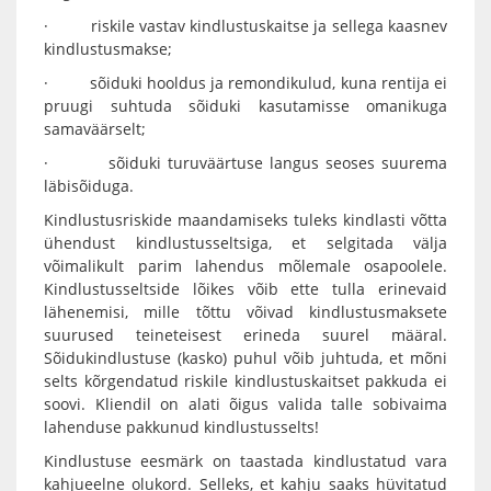
· riskile vastav kindlustuskaitse ja sellega kaasnev
kindlustusmakse;
· sõiduki hooldus ja remondikulud, kuna rentija ei
pruugi suhtuda sõiduki kasutamisse omanikuga
samaväärselt;
· sõiduki turuväärtuse langus seoses suurema
läbisõiduga.
Kindlustusriskide maandamiseks tuleks kindlasti võtta
ühendust kindlustusseltsiga, et selgitada välja
võimalikult parim lahendus mõlemale osapoolele.
Kindlustusseltside lõikes võib ette tulla erinevaid
lähenemisi, mille tõttu võivad kindlustusmaksete
suurused teineteisest erineda suurel määral.
Sõidukindlustuse (kasko) puhul võib juhtuda, et mõni
selts kõrgendatud riskile kindlustuskaitset pakkuda ei
soovi. Kliendil on alati õigus valida talle sobivaima
lahenduse pakkunud kindlustusselts!
Kindlustuse eesmärk on taastada kindlustatud vara
kahjueelne olukord. Selleks, et kahju saaks hüvitatud