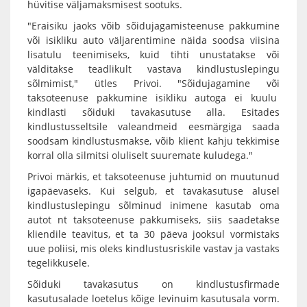
hüvitise väljamaksmisest sootuks.
"Eraisiku jaoks võib sõidujagamisteenuse pakkumine
või isikliku auto väljarentimine näida soodsa viisina
lisatulu teenimiseks, kuid tihti unustatakse või
välditakse teadlikult vastava kindlustuslepingu
sõlmimist," ütles Privoi. "Sõidujagamine või
taksoteenuse pakkumine isikliku autoga ei kuulu
kindlasti sõiduki tavakasutuse alla. Esitades
kindlustusseltsile valeandmeid eesmärgiga saada
soodsam kindlustusmakse, võib klient kahju tekkimise
korral olla silmitsi oluliselt suuremate kuludega."
Privoi märkis, et taksoteenuse juhtumid on muutunud
igapäevaseks. Kui selgub, et tavakasutuse alusel
kindlustuslepingu sõlminud inimene kasutab oma
autot nt taksoteenuse pakkumiseks, siis saadetakse
kliendile teavitus, et ta 30 päeva jooksul vormistaks
uue poliisi, mis oleks kindlustusriskile vastav ja vastaks
tegelikkusele.
Sõiduki tavakasutus on kindlustusfirmade
kasutusalade loetelus kõige levinuim kasutusala vorm.