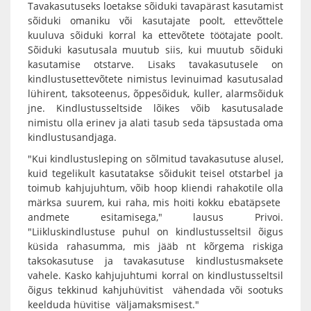
Tavakasutuseks loetakse sõiduki tavapärast kasutamist
sõiduki omaniku või kasutajate poolt, ettevõttele
kuuluva sõiduki korral ka ettevõtete töötajate poolt.
Sõiduki kasutusala muutub siis, kui muutub sõiduki
kasutamise otstarve. Lisaks tavakasutusele on
kindlustusettevõtete nimistus levinuimad kasutusalad
lühirent, taksoteenus, õppesõiduk, kuller, alarmsõiduk
jne. Kindlustusseltside lõikes võib kasutusalade
nimistu olla erinev ja alati tasub seda täpsustada oma
kindlustusandjaga.
"Kui kindlustusleping on sõlmitud tavakasutuse alusel,
kuid tegelikult kasutatakse sõidukit teisel otstarbel ja
toimub kahjujuhtum, võib hoop kliendi rahakotile olla
märksa suurem, kui raha, mis hoiti kokku ebatäpsete
andmete esitamisega," lausus Privoi.
"Liikluskindlustuse puhul on kindlustusseltsil õigus
küsida rahasumma, mis jääb nt kõrgema riskiga
taksokasutuse ja tavakasutuse kindlustusmaksete
vahele. Kasko kahjujuhtumi korral on kindlustusseltsil
õigus tekkinud kahjuhüvitist vähendada või sootuks
keelduda hüvitise väljamaksmisest."