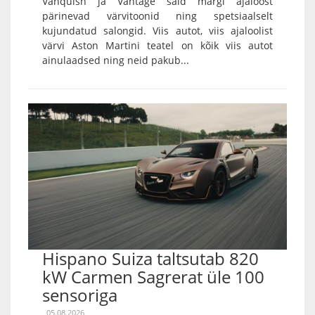
Vanquish ja Vantage said margi ajaloost
pärinevad värvitoonid ning spetsiaalselt
kujundatud salongid. Viis autot, viis ajaloolist
värvi Aston Martini teatel on kõik viis autot
ainulaadsed ning neid pakub...
Hispano Suiza taltsutab 820
kW Carmen Sagrerat üle 100
sensoriga
05.08.2026