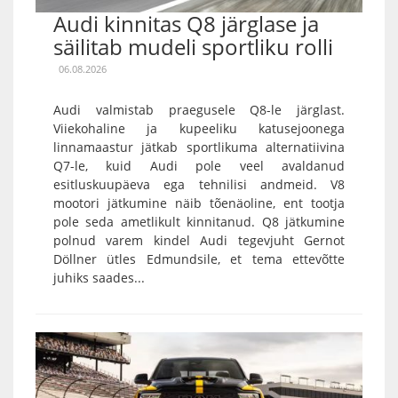
Audi kinnitas Q8 järglase ja
säilitab mudeli sportliku rolli
06.08.2026
Audi valmistab praegusele Q8-le järglast.
Viiekohaline ja kupeeliku katusejoonega
linnamaastur jätkab sportlikuma alternatiivina
Q7-le, kuid Audi pole veel avaldanud
esitluskuupäeva ega tehnilisi andmeid. V8
mootori jätkumine näib tõenäoline, ent tootja
pole seda ametlikult kinnitanud. Q8 jätkumine
polnud varem kindel Audi tegevjuht Gernot
Döllner ütles Edmundsile, et tema ettevõtte
juhiks saades...