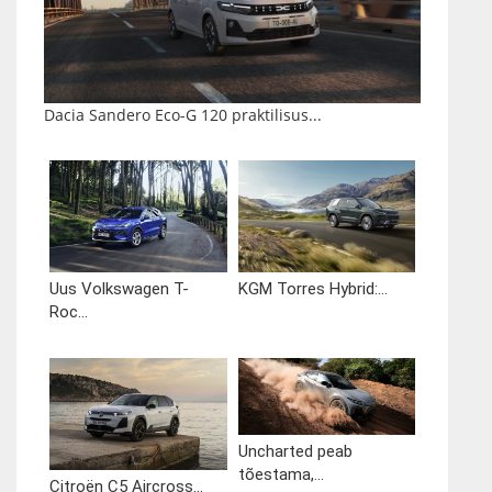
Dacia Sandero Eco-G 120 praktilisus...
Uus Volkswagen T-
KGM Torres Hybrid:...
Roc...
Uncharted peab
tõestama,...
Citroën C5 Aircross...