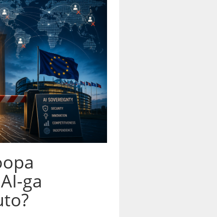
roopa
 AI-ga
uto?