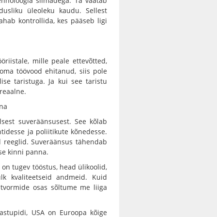
ehnoloogia silmadega. Ta vaatab
dusliku üleoleku kaudu. Sellest
hab kontrollida, kes pääseb ligi
riistale, mille peale ettevõtted,
 oma töövood ehitanud, siis pole
ise taristuga. Ja kui see taristu
 reaalne.
ana
alsest suveräänsusest. See kõlab
tidesse ja poliitikute kõnedesse.
d reeglid. Suveräänsus tähendab
kse kinni panna.
on tugev tööstus, head ülikoolid,
lk kvaliteetseid andmeid. Kuid
platvormide osas sõltume me liiga
astupidi, USA on Euroopa kõige