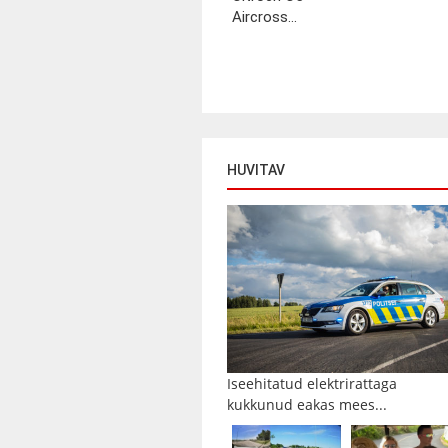
Aircross...
HUVITAV
Iseehitatud elektrirattaga
kukkunud eakas mees...