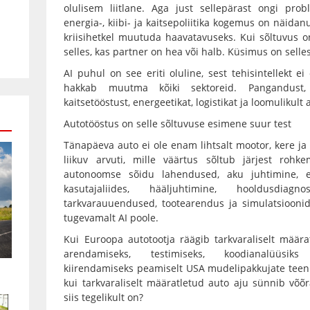
olulisem liitlane. Aga just sellepärast ongi pro
energia-, kiibi- ja kaitsepoliitika kogemus on näidanu
kriisihetkel muutuda haavatavuseks. Kui sõltuvus 
selles, kas partner on hea või halb. Küsimus on selles
AI puhul on see eriti oluline, sest tehisintellekt ei
hakkab muutma kõiki sektoreid. Pangandust, m
kaitsetööstust, energeetikat, logistikat ja loomulikult 
Autotööstus on selle sõltuvuse esimene suur test
Tänapäeva auto ei ole enam lihtsalt mootor, kere ja
liikuv arvuti, mille väärtus sõltub järjest rohke
autonoomse sõidu lahendused, aku juhtimine, en
kasutajaliides, hääljuhtimine, hooldusdia
tarkvarauuendused, tootearendus ja simulatsioonid
tugevamalt AI poole.
Kui Euroopa autotootja räägib tarkvaraliselt määra
arendamiseks, testimiseks, koodianalüüsiks
kiirendamiseks peamiselt USA mudelipakkujate teenu
kui tarkvaraliselt määratletud auto aju sünnib võõr
siis tegelikult on?