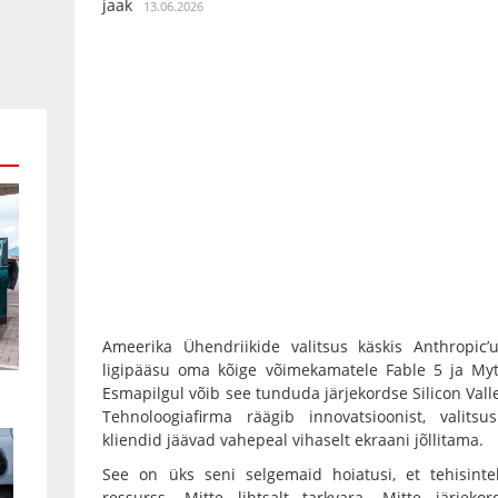
jaak
13.06.2026
Ameerika Ühendriikide valitsus käskis Anthropic’u
ligipääsu oma kõige võimekamatele Fable 5 ja Myth
Esmapilgul võib see tunduda järjekordse Silicon Valle
Tehnoloogiafirma räägib innovatsioonist, valitsus
kliendid jäävad vahepeal vihaselt ekraani jõllitama.
See on üks seni selgemaid hoiatusi, et tehisintel
ressurss. Mitte lihtsalt tarkvara. Mitte järjek