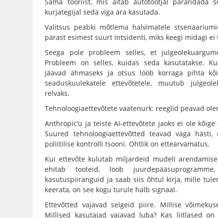
Sama tööriist, mis aitab autotootjal parandada sõ
kurjategijal seda viga ära kasutada.
Valitsus peabki mõtlema halvimatele stsenaariumid
pärast esimest suurt intsidenti, miks keegi midagi ei
Seega pole probleem selles, et julgeolekuargum
Probleem on selles, kuidas seda kasutatakse. Ku
jäävad ähmaseks ja otsus lööb korraga pihta kõigil
seaduskuulekatele ettevõtetele, muutub julgeoleku
relvaks.
Tehnoloogiaettevõtete vaatenurk: reeglid peavad ol
Anthropic’u ja teiste AI-ettevõtete jaoks ei ole kõige
Suured tehnoloogiaettevõtted teavad väga hästi
poliitilise kontrolli tsooni. Ohtlik on ettearvamatus.
Kui ettevõte kulutab miljardeid mudeli arendamisek
ehitab tooteid, loob juurdepääsuprogramme,
kasutuspiiranguid ja saab siis õhtul kirja, mille tule
keerata, on see kogu turule halb signaal.
Ettevõtted vajavad selgeid piire. Millise võimekus
Millised kasutajad vajavad luba? Kas liitlased on