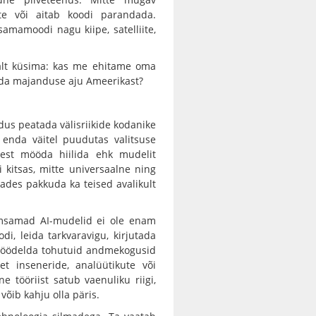
nte või aitab koodi parandada.
amamoodi nagu kiipe, satelliite,
salt küsima: kas me ehitame oma
nda majanduse aju Ameerikast?
dus peatada välisriikide kodanike
e enda väitel puudutas valitsuse
dest mööda hiilida ehk mudelit
i kitsas, mitte universaalne ning
des pakkuda ka teised avalikult
õimsamad AI-mudelid ei ole enam
i, leida tarkvaravigu, kirjutada
 töödelda tohutuid andmekogusid
t inseneride, analüütikute või
e tööriist satub vaenuliku riigi,
võib kahju olla päris.