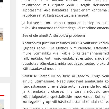
.
tekstirobot, mis kirjutab e-kirju, tõlgib dokume
Tipptasemel AI-d hakatakse järjest enam kohtlema s
krüptograafiat, kaitsetööstust ja energiat.
Ja kui see nii on, peab Euroopa endalt lõpuks au
tulevikku omaenda tööriistadega või rendime omae
See ei ole ainult Anthropic’u probleem
Anthropic’u juhtumi keskmes oli USA valitsuse korral
ligipääs Fable 5 ja Mythos 5 mudelitele. Ettevõtt
mure võimalikku viisi Fable 5 kaitsemehhanismi
jailbreak’ida. Anthropic väidab, et esitatud näide ol
puudutas võimekust, mida suudavad teatud olukorda
kättesaadavad mudelid.
Valitsuse vaatenurk on siiski arusaadav. Kõige v
ainult jutumasinad. Need suudavad analüüsida kood
ründestsenaariume, aidata automatiseerida luuret,
ja kiirendada protsesse, mis varem nõudsid terve
küberjulgeoleku spetsialistide meeskonda. Kui sellin
kuritegeliku grupi või hästi rahastatud ründaja kätte, 