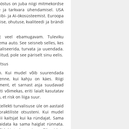
ööstus on juba niigi mitmekordse
ude ja tarkvara ühendamisel. USA
iibi- ja AI-ökosüsteemist. Euroopa
se, ohutuse, kvaliteedi ja brändi
ilt veel ebamugavam. Tuleviku
rema auto. See seisneb selles, kes
aliseerida, turvata ja uuendada.
itud, pole see päriselt sinu eelis.
etsus
am. Kui mudel võib suurendada
enne, kui kahju on käes. Riigi
ument, et sarnast asja suudavad
 võimekas, eriti laialt kasutatav
 et risk on liiga suur.
tellekti turvalisuse üle on aastaid
aktiliste otsusteni. Kui mudel
ii kaitsjat kui ka ründajat. Sama
b aidata ka sama haiglat rünnata.