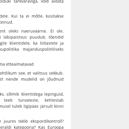
iduki tarkvaraviga, võib aidata
ele. Kui ta ei mõtle, küsitakse
 teinud.
ent oleks naeruväärne. Ei ole.
i läbipaistvus puudub, tõendid
e klientidele, ka liitlastele ja
poliitika majanduspoliitiliseks
ema etteaimatavad
 ohtlikum see, et valitsus sekkub.
, et nende mudelid on jõudnud
s, sõlmib klientidega lepinguid,
 teeb turvateste, kehtestab
musel tuleb ligipääs järsult kinni
e juures tekib ekspordikontroll?
 eraldi kategooria? Kas Euroopa