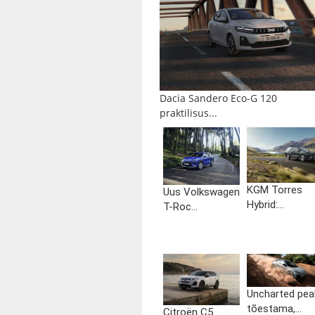
Dacia Sandero Eco-G 120
praktilisus...
KGM Torres
Uus Volkswagen
Hybrid:...
T-Roc...
Uncharted pea
tõestama,...
Citroën C5