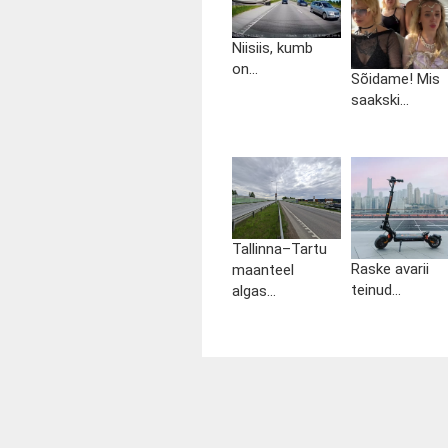
Niisiis, kumb
on...
Sõidame! Mis
saakski...
Tallinna–Tartu
Raske avarii
maanteel
teinud...
algas...