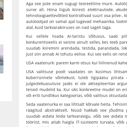
Aga see pole enam sugugi teoreetiline mure. Autot
surve all. Hiina liigub kiiresti elektriautode, ak
tehnoloogiaettevõtted kontrollivad suurt osa pilve-, k
autotootjad on samal ajal tugevad mehaanika, tootmi
alal, kuid tarkvarakiiruses on nad sageli taga.
Kui sellele lisada AI-taristu sõltuvus, saab p
konkurentsieelis ei seisne ainult selles, kes teeb pa
suudab kiiremini arendada, testida, parandada, lok
Just siin annab AI tohutu eelise. Kui see eelis on rend
USA vaatenurk: parem karm otsus kui hilinenud kah
USA valitsuse poolt vaadates on küsimus lihts
küberrünnete võimekust, tuleb ligipääsu piirata 
julgeolekuasutuse jaoks ei ole aktsepteeritav arg
teised mudelid ka. Kui üks konkreetne mudel on eriti
või eriti tundlikus kategoorias, võib valitsus otsustada,
Seda vaatenurka ei saa lihtsalt kõrvale heita. Tehisin
räägitud abstraktselt. Nüüd hakkab see jõudma pr
suudab aidata leida tarkvaravigu, võib see aidata n
tööriist, mis aitab haigla IT-süsteemi turvata, või