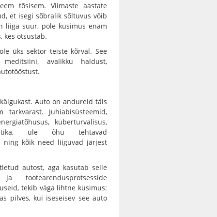
bleem tõsisem. Viimaste aastate
d, et isegi sõbralik sõltuvus võib
on liiga suur, pole küsimus enam
, kes otsustab.
 ole üks sektor teiste kõrval. See
editsiini, avalikku haldust,
autotööstust.
 käigukast. Auto on andureid täis
m tarkvarast. Juhiabisüsteemid,
ergiatõhusus, küberturvalisus,
gnostika, üle õhu tehtavad
 ning kõik need liiguvad järjest
tletud autost, aga kasutab selle
 ja tootearendusprotsesside
seid, tekib väga lihtne küsimus:
as pilves, kui iseseisev see auto