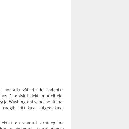
l peatada välisriikide kodanike
os 5 tehisintellekti mudelitele.
y ja Washingtoni vahelise tülina.
 räägib riiklikust julgeolekust,
lektist on saanud strateegiline
ordne pilveteenus. Mitte mugav