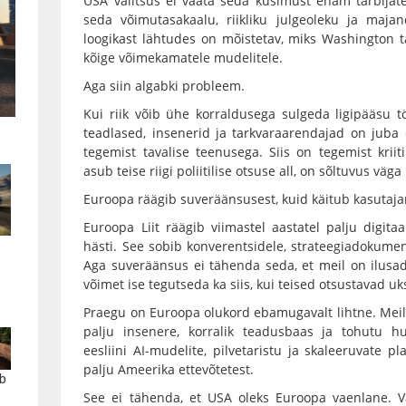
USA valitsus ei vaata seda küsimust enam tarbijat
seda võimutasakaalu, riikliku julgeoleku ja majan
loogikast lähtudes on mõistetav, miks Washington ta
kõige võimekamatele mudelitele.
Aga siin algabki probleem.
Kui riik võib ühe korraldusega sulgeda ligipääsu töö
teadlased, insenerid ja tarkvaraarendajad on juba
tegemist tavalise teenusega. Siis on tegemist kriitil
asub teise riigi poliitilise otsuse all, on sõltuvus väga
Euroopa räägib suveräänsusest, kuid käitub kasutaj
Euroopa Liit räägib viimastel aastatel palju digita
hästi. See sobib konverentsidele, strateegiadokumen
Aga suveräänsus ei tähenda seda, et meil on ilusa
võimet ise tegutseda ka siis, kui teised otsustavad u
Praegu on Euroopa olukord ebamugavalt lihtne. Meil 
palju insenere, korralik teadusbaas ja tohutu hu
eesliini AI-mudelite, pilvetaristu ja skaleeruvate 
palju Ameerika ettevõtetest.
b
See ei tähenda, et USA oleks Euroopa vaenlane. V