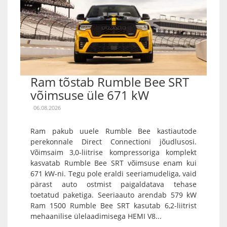
Ram tõstab Rumble Bee SRT
võimsuse üle 671 kW
06.08.2026
Ram pakub uuele Rumble Bee kastiautode
perekonnale Direct Connectioni jõudlusosi.
Võimsaim 3,0-liitrise kompressoriga komplekt
kasvatab Rumble Bee SRT võimsuse enam kui
671 kW-ni. Tegu pole eraldi seeriamudeliga, vaid
pärast auto ostmist paigaldatava tehase
toetatud paketiga. Seeriaauto arendab 579 kW
Ram 1500 Rumble Bee SRT kasutab 6,2-liitrist
mehaanilise ülelaadimisega HEMI V8...