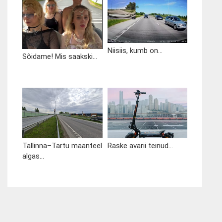
Niisiis, kumb on...
Sõidame! Mis saakski...
Tallinna–Tartu maanteel
Raske avarii teinud...
algas...