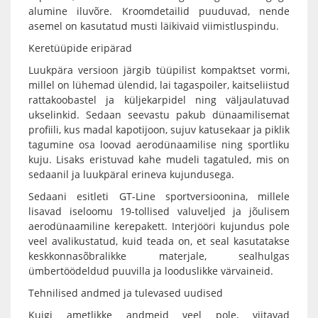
alumine iluvõre. Kroomdetailid puuduvad, nende
asemel on kasutatud musti läikivaid viimistluspindu.
Keretüüpide eripärad
Luukpära versioon järgib tüüpilist kompaktset vormi,
millel on lühemad ülendid, lai tagaspoiler, kaitseliistud
rattakoobastel ja küljekarpidel ning väljaulatuvad
ukselinkid. Sedaan seevastu pakub dünaamilisemat
profiili, kus madal kapotijoon, sujuv katusekaar ja piklik
tagumine osa loovad aerodünaamilise ning sportliku
kuju. Lisaks eristuvad kahe mudeli tagatuled, mis on
sedaanil ja luukpäral erineva kujundusega.
Sedaani esitleti GT-Line sportversioonina, millele
lisavad iseloomu 19-tollised valuveljed ja jõulisem
aerodünaamiline kerepakett. Interjööri kujundus pole
veel avalikustatud, kuid teada on, et seal kasutatakse
keskkonnasõbralikke materjale, sealhulgas
ümbertöödeldud puuvilla ja looduslikke värvaineid.
Tehnilised andmed ja tulevased uudised
Kuigi ametlikke andmeid veel pole, viitavad