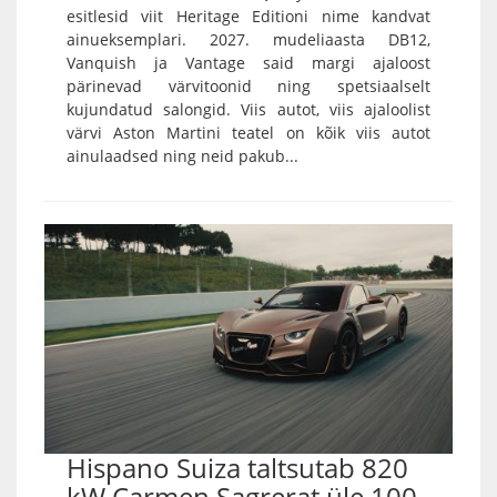
esitlesid viit Heritage Editioni nime kandvat
ainueksemplari. 2027. mudeliaasta DB12,
Vanquish ja Vantage said margi ajaloost
pärinevad värvitoonid ning spetsiaalselt
kujundatud salongid. Viis autot, viis ajaloolist
värvi Aston Martini teatel on kõik viis autot
ainulaadsed ning neid pakub...
Hispano Suiza taltsutab 820
kW Carmen Sagrerat üle 100