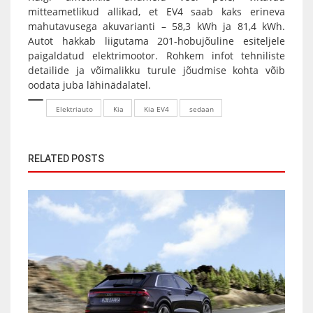
mitteametlikud allikad, et EV4 saab kaks erineva
mahutavusega akuvarianti – 58,3 kWh ja 81,4 kWh.
Autot hakkab liigutama 201-hobujõuline esiteljele
paigaldatud elektrimootor. Rohkem infot tehniliste
detailide ja võimalikku turule jõudmise kohta võib
oodata juba lähinädalatel.
Elektriauto
Kia
Kia EV4
sedaan
RELATED POSTS