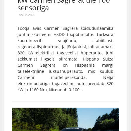
sensoriga
05.08.2026
Tootja avas Carmen Sagrera sõidudünaamika
juhtimissüsteemi HSDD tööpõhimõtte. Tarkvara
koordineerib veojõudu, stabiilsust,
regeneratiivpidurdust ja jõujaotust, taltsutamaks
820 kW elektrilist tagaveolist hüperautot juhi
sekkumist liigselt piiramata. Hispano Suiza
Carmen Sagrera on Hispaania margi
täiselektriline luksushüperauto, mis kuulub
Carmeni mudeliperekonda. Nelja
elektrimootoriga tagaveoline auto arendab 820
kW ja 1160 Nm, kiirendab 0-100...