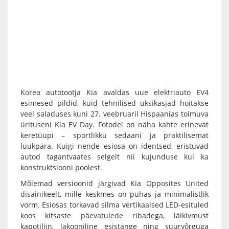
Korea autotootja Kia avaldas uue elektriauto EV4
esimesed pildid, kuid tehnilised üksikasjad hoitakse
veel saladuses kuni 27. veebruaril Hispaanias toimuva
ürituseni Kia EV Day. Fotodel on näha kahte erinevat
keretüüpi – sportlikku sedaani ja praktilisemat
luukpära. Kuigi nende esiosa on identsed, eristuvad
autod tagantvaates selgelt nii kujunduse kui ka
konstruktsiooni poolest.
Mõlemad versioonid järgivad Kia Opposites United
disainikeelt, mille keskmes on puhas ja minimalistlik
vorm. Esiosas torkavad silma vertikaalsed LED-esituled
koos kitsaste päevatulede ribadega, läikivmust
kapotiliin, lakooniline esistange ning suurvõrguga