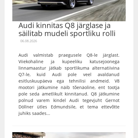
Audi kinnitas Q8 järglase ja
säilitab mudeli sportliku rolli
06.08.2026
Audi valmistab praegusele Q8-le järglast.
Viiekohaline ja kupeeliku katusejoonega
linnamaastur jätkab sportlikuma alternatiivina
Q7-le, kuid Audi pole veel avaldanud
esitluskuupäeva ega tehnilisi andmeid. V8
mootori jätkumine näib tõenäoline, ent tootja
pole seda ametlikult kinnitanud. Q8 jätkumine
polnud varem kindel Audi tegevjuht Gernot
Döllner ütles Edmundsile, et tema ettevõtte
juhiks saades...