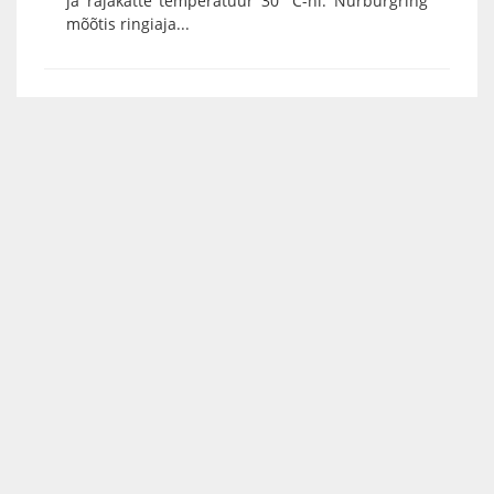
ja rajakatte temperatuur 30 °C-ni. Nürburgring
mõõtis ringiaja...