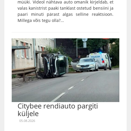
müüki. Videol nähtava auto omanik kirjeldab, et
valas kanistrist paaki tanklast ostetud bensiini ja
paari minuti pärast algas selline reaktsioon.
Millega võis tegu olla?...
Citybee rendiauto pargiti
küljele
05.08.2026