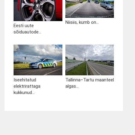
Niisiis, kumb on...
Eesti uute
sõiduautode...
Iseehitatud
Tallinna–Tartu maanteel
elektrirattaga
algas...
kukkunud...