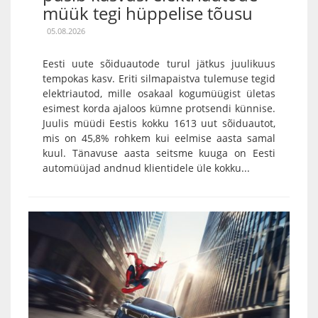
müük tegi hüppelise tõusu
05.08.2026
Eesti uute sõiduautode turul jätkus juulikuus
tempokas kasv. Eriti silmapaistva tulemuse tegid
elektriautod, mille osakaal kogumüügist ületas
esimest korda ajaloos kümne protsendi künnise.
Juulis müüdi Eestis kokku 1613 uut sõiduautot,
mis on 45,8% rohkem kui eelmise aasta samal
kuul. Tänavuse aasta seitsme kuuga on Eesti
automüüjad andnud klientidele üle kokku...