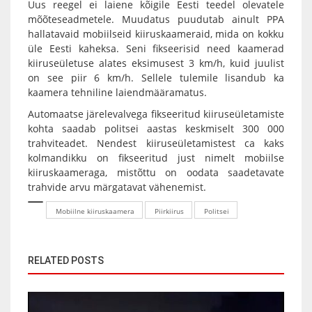
Uus reegel ei laiene kõigile Eesti teedel olevatele
mõõteseadmetele. Muudatus puudutab ainult PPA
hallatavaid mobiilseid kiiruskaameraid, mida on kokku
üle Eesti kaheksa. Seni fikseerisid need kaamerad
kiiruseületuse alates eksimusest 3 km/h, kuid juulist
on see piir 6 km/h. Sellele tulemile lisandub ka
kaamera tehniline laiendmääramatus.
Automaatse järelevalvega fikseeritud kiiruseületamiste
kohta saadab politsei aastas keskmiselt 300 000
trahviteadet. Nendest kiiruseületamistest ca kaks
kolmandikku on fikseeritud just nimelt mobiilse
kiiruskaameraga, mistõttu on oodata saadetavate
trahvide arvu märgatavat vähenemist.
Mobiilne kiiruskaamera
Piirkiirus
Politsei
RELATED POSTS