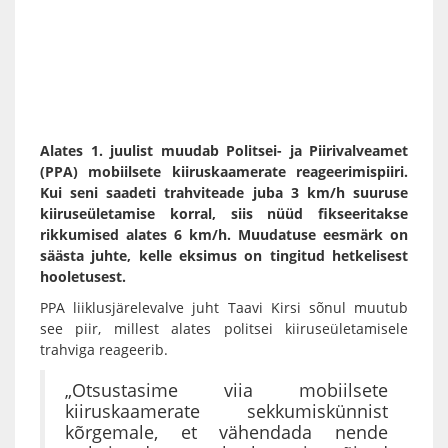
Alates 1. juulist muudab Politsei- ja Piirivalveamet
(PPA) mobiilsete kiiruskaamerate reageerimispiiri.
Kui seni saadeti trahviteade juba 3 km/h suuruse
kiiruseületamise korral, siis nüüd fikseeritakse
rikkumised alates 6 km/h. Muudatuse eesmärk on
säästa juhte, kelle eksimus on tingitud hetkelisest
hooletusest.
PPA liiklusjärelevalve juht Taavi Kirsi sõnul muutub
see piir, millest alates politsei kiiruseületamisele
trahviga reageerib.
„Otsustasime viia mobiilsete
kiiruskaamerate sekkumiskünnist
kõrgemale, et vähendada nende