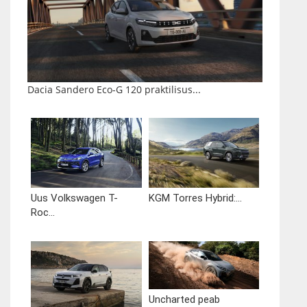
Dacia Sandero Eco-G 120 praktilisus...
Uus Volkswagen T-
KGM Torres Hybrid:...
Roc...
Uncharted peab