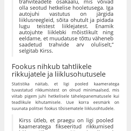
trahviteadete osakaalu, mis võivad
olla seotud hetkelise hooletusega. Iga
autojuhi vastutus on järgida
liiklusreegleid, sõita ohutult ja pidada
lugu teistest liiklejatest. Enamik
autojuhte liiklebki mõistlikult ning
eeldame, et muudatuse tõttu väheneb
saadetud trahvide arv oluliselt,“
selgitab Kirss.
Fookus nihkub tahtlikele
rikkujatele ja liiklusohutusele
Statistika näitab, et ligi pooled kaameratega
tuvastatud rikkumistest on olnud minimaalsed, mis
viitab pigem juhi hetkelisele tähelepanematusele kui
teadlikule kihutamisele. Uue korra eesmärk on
suunata politsei fookus tõsisematele liiklusohtudele.
Kirss ütleb, et praegu on ligi pooled
kaameratega fikseeritud rikkumised