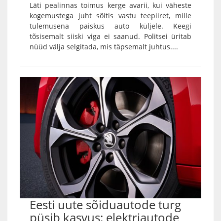
Läti pealinnas toimus kerge avarii, kui väheste
kogemustega juht sõitis vastu teepiiret, mille
tulemusena paiskus auto küljele. Keegi
tõsisemalt siiski viga ei saanud. Politsei üritab
nüüd välja selgitada, mis täpsemalt juhtus....
Eesti uute sõiduautode turg
püsib kasvus: elektriautode