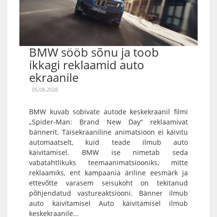
BMW sööb sõnu ja toob
ikkagi reklaamid auto
ekraanile
05.08.2026
BMW kuvab sobivate autode keskekraanil filmi
„Spider-Man: Brand New Day“ reklaamivat
bännerit. Täisekraaniline animatsioon ei käivitu
automaatselt, kuid teade ilmub auto
käivitamisel. BMW ise nimetab seda
vabatahtlikuks teemaanimatsiooniks, mitte
reklaamiks, ent kampaania äriline eesmärk ja
ettevõtte varasem seisukoht on tekitanud
põhjendatud vastureaktsiooni. Bänner ilmub
auto käivitamisel Auto käivitamisel ilmub
keskekraanile...