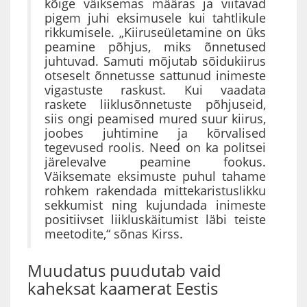
kõige väiksemas määras ja viitavad
pigem juhi eksimusele kui tahtlikule
rikkumisele. „Kiiruseületamine on üks
peamine põhjus, miks õnnetused
juhtuvad. Samuti mõjutab sõidukiirus
otseselt õnnetusse sattunud inimeste
vigastuste raskust. Kui vaadata
raskete liiklusõnnetuste põhjuseid,
siis ongi peamised mured suur kiirus,
joobes juhtimine ja kõrvalised
tegevused roolis. Need on ka politsei
järelevalve peamine fookus.
Väiksemate eksimuste puhul tahame
rohkem rakendada mittekaristuslikku
sekkumist ning kujundada inimeste
positiivset liikluskäitumist läbi teiste
meetodite,“ sõnas Kirss.
Muudatus puudutab vaid
kaheksat kaamerat Eestis