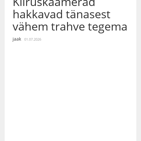
Kiiruskaamerad
hakkavad tänasest
vähem trahve tegema
jaak
01.07.2026