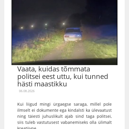
Vaata, kuidas tõmmata
politsei eest uttu, kui tunned
hästi maastikku
06.08.2026
Kui liigud mingi ürgaegse saraga, millel pole
ilmselt ei dokumente ega kindalsti ka ülevaatust
ning täiesti juhuslikult ajab sind taga politsei,
siis tuleb vastutusest vabanemiseks olla ülimalt
kreatiivne....