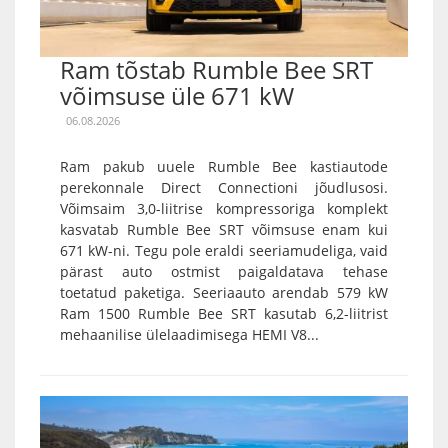
Ram tõstab Rumble Bee SRT
võimsuse üle 671 kW
06.08.2026
Ram pakub uuele Rumble Bee kastiautode
perekonnale Direct Connectioni jõudlusosi.
Võimsaim 3,0-liitrise kompressoriga komplekt
kasvatab Rumble Bee SRT võimsuse enam kui
671 kW-ni. Tegu pole eraldi seeriamudeliga, vaid
pärast auto ostmist paigaldatava tehase
toetatud paketiga. Seeriaauto arendab 579 kW
Ram 1500 Rumble Bee SRT kasutab 6,2-liitrist
mehaanilise ülelaadimisega HEMI V8...