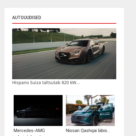
AUTOUUDISED
Hispano Suiza taltsutab 820 kW...
Mercedes-AMG
Nissan Qashqai läbis...