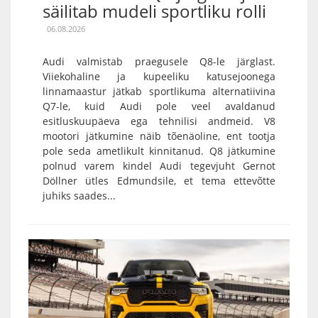
säilitab mudeli sportliku rolli
06.08.2026
Audi valmistab praegusele Q8-le järglast.
Viiekohaline ja kupeeliku katusejoonega
linnamaastur jätkab sportlikuma alternatiivina
Q7-le, kuid Audi pole veel avaldanud
esitluskuupäeva ega tehnilisi andmeid. V8
mootori jätkumine näib tõenäoline, ent tootja
pole seda ametlikult kinnitanud. Q8 jätkumine
polnud varem kindel Audi tegevjuht Gernot
Döllner ütles Edmundsile, et tema ettevõtte
juhiks saades...