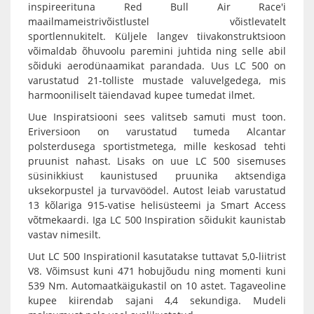
inspireerituna Red Bull Air Race'i
maailmameistrivõistlustel võistlevatelt
sportlennukitelt. Küljele langev tiivakonstruktsioon
võimaldab õhuvoolu paremini juhtida ning selle abil
sõiduki aerodünaamikat parandada. Uus LC 500 on
varustatud 21-tolliste mustade valuvelgedega, mis
harmooniliselt täiendavad kupee tumedat ilmet.
Uue Inspiratsiooni sees valitseb samuti must toon.
Eriversioon on varustatud tumeda Alcantar
polsterdusega sportistmetega, mille keskosad tehti
pruunist nahast. Lisaks on uue LC 500 sisemuses
süsinikkiust kaunistused pruunika aktsendiga
uksekorpustel ja turvavöödel. Autost leiab varustatud
13 kõlariga 915-vatise helisüsteemi ja Smart Access
võtmekaardi. Iga LC 500 Inspiration sõidukit kaunistab
vastav nimesilt.
Uut LC 500 Inspirationil kasutatakse tuttavat 5,0-liitrist
V8. Võimsust kuni 471 hobujõudu ning momenti kuni
539 Nm. Automaatkäigukastil on 10 astet. Tagaveoline
kupee kiirendab sajani 4,4 sekundiga. Mudeli