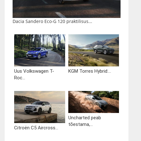
Dacia Sandero Eco-G 120 praktilisus...
Uus Volkswagen T-
KGM Torres Hybrid:...
Roc...
Uncharted peab
tõestama,...
Citroën C5 Aircross...