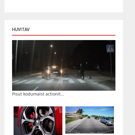
HUVITAV
Pisut kodumaist actionit...