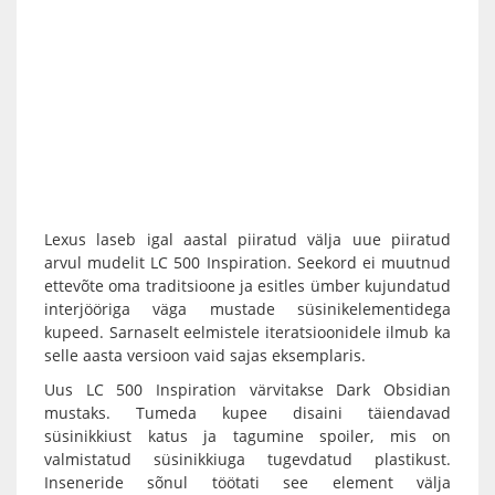
Lexus laseb igal aastal piiratud välja uue piiratud
arvul mudelit LC 500 Inspiration. Seekord ei muutnud
ettevõte oma traditsioone ja esitles ümber kujundatud
interjööriga väga mustade süsinikelementidega
kupeed. Sarnaselt eelmistele iteratsioonidele ilmub ka
selle aasta versioon vaid sajas eksemplaris.
Uus LC 500 Inspiration värvitakse Dark Obsidian
mustaks. Tumeda kupee disaini täiendavad
süsinikkiust katus ja tagumine spoiler, mis on
valmistatud süsinikkiuga tugevdatud plastikust.
Inseneride sõnul töötati see element välja