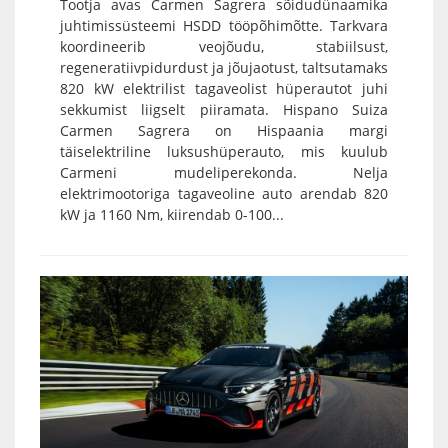
Tootja avas Carmen Sagrera sõidudünaamika
juhtimissüsteemi HSDD tööpõhimõtte. Tarkvara
koordineerib veojõudu, stabiilsust,
regeneratiivpidurdust ja jõujaotust, taltsutamaks
820 kW elektrilist tagaveolist hüperautot juhi
sekkumist liigselt piiramata. Hispano Suiza
Carmen Sagrera on Hispaania margi
täiselektriline luksushüperauto, mis kuulub
Carmeni mudeliperekonda. Nelja
elektrimootoriga tagaveoline auto arendab 820
kW ja 1160 Nm, kiirendab 0-100...