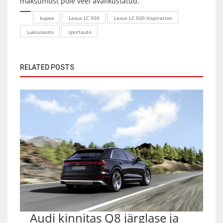
maksumust pole veel avalikustatud.
kupee
Lexus LC 500
Lexus LC 500 Inspiration
Luksusauto
sportauto
RELATED POSTS
Audi kinnitas Q8 järglase ja