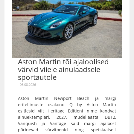
Aston Martin tõi ajaloolised
värvid viiele ainulaadsele
sportautole
06.08.2026
Aston Martin Newport Beach ja margi
eritellimuste osakond Q by Aston Martin
esitlesid viit Heritage Editioni nime kandvat
ainueksemplari. 2027. mudeliaasta DB12,
Vanquish ja Vantage said margi ajaloost
pärinevad värvitoonid ning spetsiaalselt