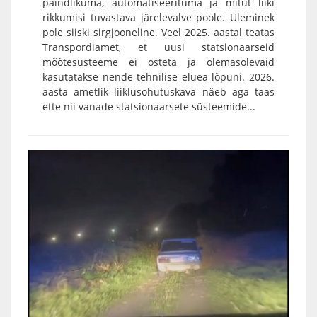
paindlikuma, automatiseerituma ja mitut liiki
rikkumisi tuvastava järelevalve poole. Üleminek
pole siiski sirgjooneline. Veel 2025. aastal teatas
Transpordiamet, et uusi statsionaarseid
mõõtesüsteeme ei osteta ja olemasolevaid
kasutatakse nende tehnilise eluea lõpuni. 2026.
aasta ametlik liiklusohutuskava näeb aga taas
ette nii vanade statsionaarsete süsteemide...