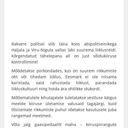
Rakvere politsei viib täna koos abipolitseinikega
Haljala ja Viru-Nigula vallas läbi suurema liiklusreidi.
Kõrgendatud tähelepanu all on just sõidukiiruse
kontrollimine!
Mõõdetakse piirkondades, kus on suurem rikkumiste
oht või tihedam liiklus. Eesmärk ei ole niisama
karistada, vaid rahustada liiklust, parandada
liikluskultuuri ning hoida ära ohtlikke olukordi.
Mõtlematutele kihutajatele tuletatakse vestluse käigus
meelde kiiruse ületamise valusaid tagajärgi, kuid
tõsisemate rikkumiste puhul võetakse kasutusele juba
rangemad meetmed.
Võta jalg gaasipedaalilt maha – kiiruspiirangute