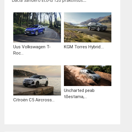
Dacia Sandero Eco-G 120 praktilisus...
Uus Volkswagen T-
KGM Torres Hybrid:...
Roc...
Uncharted peab
tõestama,...
Citroën C5 Aircross...