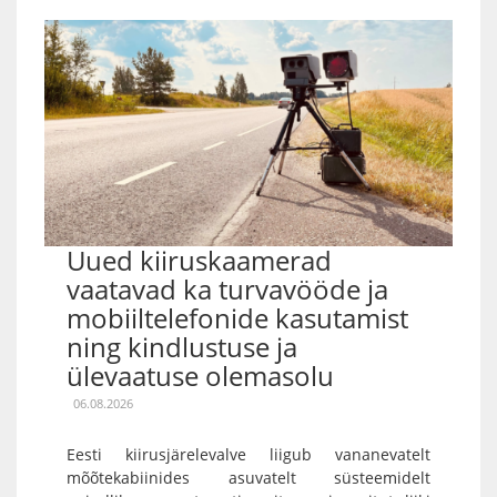
Uued kiiruskaamerad
vaatavad ka turvavööde ja
mobiiltelefonide kasutamist
ning kindlustuse ja
ülevaatuse olemasolu
06.08.2026
Eesti kiirusjärelevalve liigub vananevatelt
mõõtekabiinides asuvatelt süsteemidelt