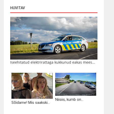
HUVITAV
Iseehitatud elektrirattaga kukkunud eakas mees...
Niisiis, kumb on...
Sõidame! Mis saakski...