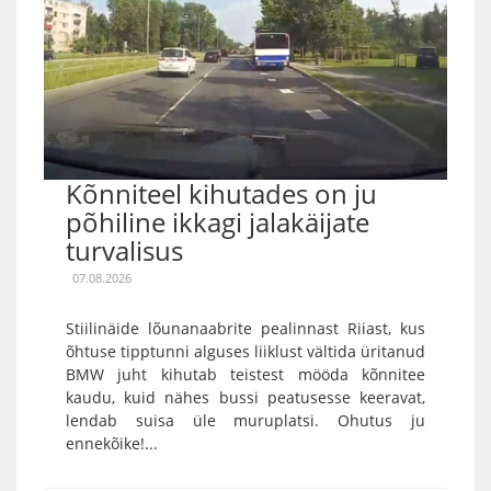
Kõnniteel kihutades on ju
põhiline ikkagi jalakäijate
turvalisus
07.08.2026
Stiilinäide lõunanaabrite pealinnast Riiast, kus
õhtuse tipptunni alguses liiklust vältida üritanud
BMW juht kihutab teistest mööda kõnnitee
kaudu, kuid nähes bussi peatusesse keeravat,
lendab suisa üle muruplatsi. Ohutus ju
ennekõike!...