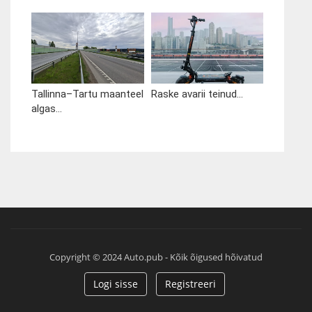
Tallinna–Tartu maanteel
Raske avarii teinud...
algas...
Copyright © 2024 Auto.pub - Kõik õigused hõivatud
Logi sisse
Registreeri