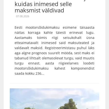
kuidas inimesed selle
maksmist väldivad
07.08.2026
Eesti mootorsõidukimaksu esimene täisaasta
näitas korraga kahte täiesti erinevat lugu.
Aastamaks toimis riigi seisukohalt üsna
etteaimatavalt: inimesed said maksuteated ja
valdavalt maksid. Registreerimistasu puhul läks
aga algne prognoos suurelt mööda, sest maks ei
tabanud lihtsalt olemasolevat turgu, vaid muutis
turgu ennast. aasta riigieelarves loodeti
mootorsõidukimaksu kahest komponendist
saada kokku 236...