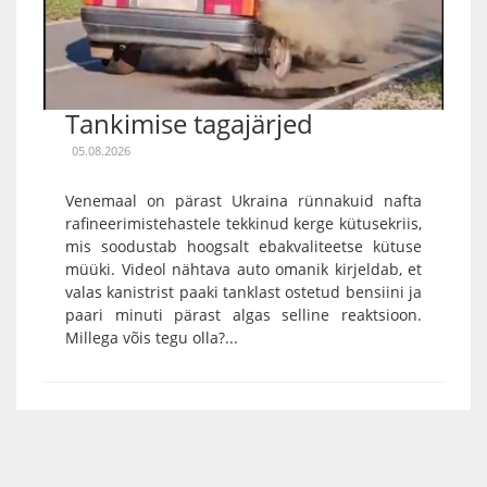
Tankimise tagajärjed
05.08.2026
Venemaal on pärast Ukraina rünnakuid nafta
rafineerimistehastele tekkinud kerge kütusekriis,
mis soodustab hoogsalt ebakvaliteetse kütuse
müüki. Videol nähtava auto omanik kirjeldab, et
valas kanistrist paaki tanklast ostetud bensiini ja
paari minuti pärast algas selline reaktsioon.
Millega võis tegu olla?...