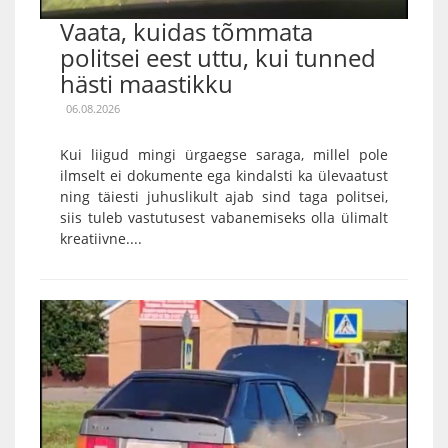
Vaata, kuidas tõmmata
politsei eest uttu, kui tunned
hästi maastikku
06.08.2026
Kui liigud mingi ürgaegse saraga, millel pole
ilmselt ei dokumente ega kindalsti ka ülevaatust
ning täiesti juhuslikult ajab sind taga politsei,
siis tuleb vastutusest vabanemiseks olla ülimalt
kreatiivne....