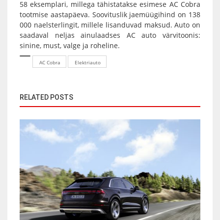
58 eksemplari, millega tähistatakse esimese AC Cobra
tootmise aastapäeva. Soovituslik jaemüügihind on 138
000 naelsterlingit, millele lisanduvad maksud. Auto on
saadaval neljas ainulaadses AC auto värvitoonis:
sinine, must, valge ja roheline.
AC Cobra
Elektriauto
RELATED POSTS