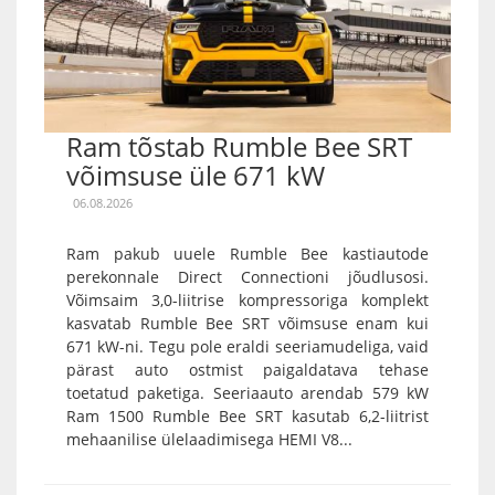
Ram tõstab Rumble Bee SRT
võimsuse üle 671 kW
06.08.2026
Ram pakub uuele Rumble Bee kastiautode
perekonnale Direct Connectioni jõudlusosi.
Võimsaim 3,0-liitrise kompressoriga komplekt
kasvatab Rumble Bee SRT võimsuse enam kui
671 kW-ni. Tegu pole eraldi seeriamudeliga, vaid
pärast auto ostmist paigaldatava tehase
toetatud paketiga. Seeriaauto arendab 579 kW
Ram 1500 Rumble Bee SRT kasutab 6,2-liitrist
mehaanilise ülelaadimisega HEMI V8...