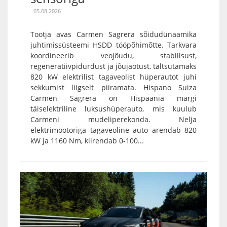
05.08.2026
Tootja avas Carmen Sagrera sõidudünaamika
juhtimissüsteemi HSDD tööpõhimõtte. Tarkvara
koordineerib veojõudu, stabiilsust,
regeneratiivpidurdust ja jõujaotust, taltsutamaks
820 kW elektrilist tagaveolist hüperautot juhi
sekkumist liigselt piiramata. Hispano Suiza
Carmen Sagrera on Hispaania margi
täiselektriline luksushüperauto, mis kuulub
Carmeni mudeliperekonda. Nelja
elektrimootoriga tagaveoline auto arendab 820
kW ja 1160 Nm, kiirendab 0-100...