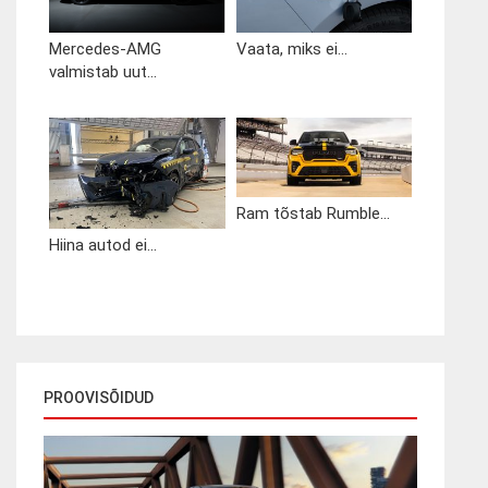
Mercedes-AMG
Vaata, miks ei...
valmistab uut...
Ram tõstab Rumble...
Hiina autod ei...
PROOVISÕIDUD