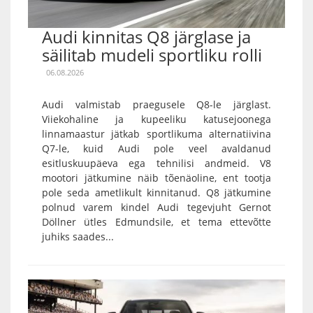
Audi kinnitas Q8 järglase ja
säilitab mudeli sportliku rolli
06.08.2026
Audi valmistab praegusele Q8-le järglast.
Viiekohaline ja kupeeliku katusejoonega
linnamaastur jätkab sportlikuma alternatiivina
Q7-le, kuid Audi pole veel avaldanud
esitluskuupäeva ega tehnilisi andmeid. V8
mootori jätkumine näib tõenäoline, ent tootja
pole seda ametlikult kinnitanud. Q8 jätkumine
polnud varem kindel Audi tegevjuht Gernot
Döllner ütles Edmundsile, et tema ettevõtte
juhiks saades...