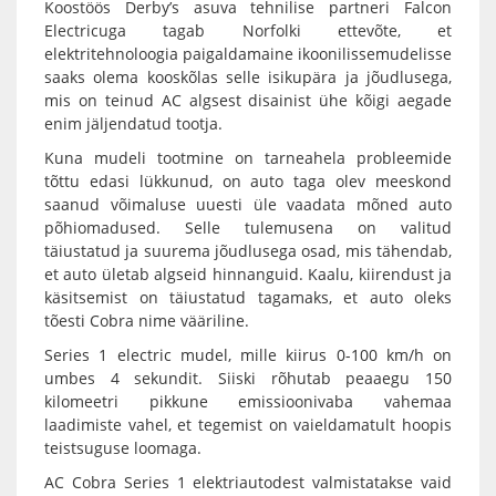
Koostöös Derby’s asuva tehnilise partneri Falcon
Electricuga tagab Norfolki ettevõte, et
elektritehnoloogia paigaldamaine ikoonilissemudelisse
saaks olema kooskõlas selle isikupära ja jõudlusega,
mis on teinud AC algsest disainist ühe kõigi aegade
enim jäljendatud tootja.
Kuna mudeli tootmine on tarneahela probleemide
tõttu edasi lükkunud, on auto taga olev meeskond
saanud võimaluse uuesti üle vaadata mõned auto
põhiomadused. Selle tulemusena on valitud
täiustatud ja suurema jõudlusega osad, mis tähendab,
et auto ületab algseid hinnanguid. Kaalu, kiirendust ja
käsitsemist on täiustatud tagamaks, et auto oleks
tõesti Cobra nime vääriline.
Series 1 electric mudel, mille kiirus 0-100 km/h on
umbes 4 sekundit. Siiski rõhutab peaaegu 150
kilomeetri pikkune emissioonivaba vahemaa
laadimiste vahel, et tegemist on vaieldamatult hoopis
teistsuguse loomaga.
AC Cobra Series 1 elektriautodest valmistatakse vaid