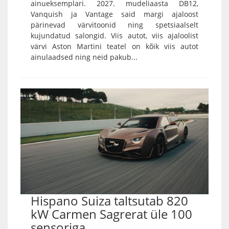
ainueksemplari. 2027. mudeliaasta DB12,
Vanquish ja Vantage said margi ajaloost
pärinevad värvitoonid ning spetsiaalselt
kujundatud salongid. Viis autot, viis ajaloolist
värvi Aston Martini teatel on kõik viis autot
ainulaadsed ning neid pakub...
Hispano Suiza taltsutab 820
kW Carmen Sagrerat üle 100
sensoriga