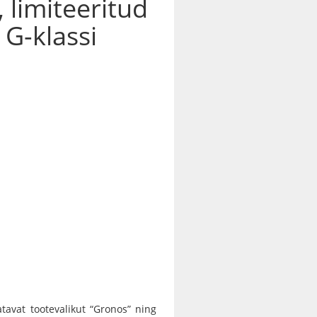
limiteeritud
 G-klassi
avat tootevalikut “Gronos” ning