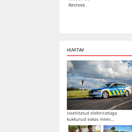
Aircross...
HUVITAV
Iseehitatud elektrirattaga
kukkunud eakas mees...