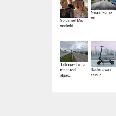
Niisiis, kumb
on...
Sõidame! Mis
saakski...
Tallinna–Tartu
Raske avarii
maanteel
teinud...
algas...