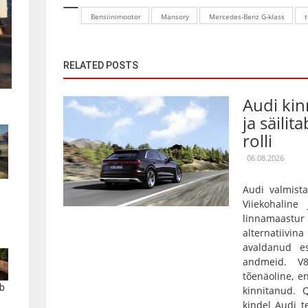
Bensiinimootor
Mansory
Mercedes-Benz G-klass
RELATED POSTS
Audi kin
ja säilit
rolli
06.08.2026
Audi valmista
Viiekohaline
linnamaas
alternatiivin
avaldanud es
andmeid. V
tõenäoline, e
b
kinnitanud.
kindel Audi t