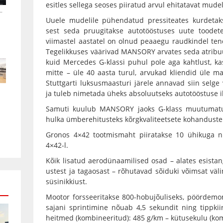
esitles sellega seoses piiratud arvul ehitatavat mud
.
Uuele mudelile pühendatud pressiteates kurdetaks
sest seda pruugitakse autotööstuses uute toodete 
viimastel aastatel on olnud peaaegu raudkindel ten
Tegelikkuses väärivad MANSORY arvates seda atribu
kuid Mercedes G-klassi puhul pole aga kahtlust, k
mitte – üle 40 aasta turul, arvukad kliendid üle m
Stuttgarti luksusmaasturi järele annavad siin selge
ja tuleb nimetada üheks absoluutseks autotööstuse i
Samuti kuulub MANSORY jaoks G-klass muutumatu
hulka ümberehitusteks kõrgkvaliteetsete kohanduste
Gronos 4×42 tootmismaht piiratakse 10 ühikuga 
4×42-l.
Kõik lisatud aerodünaamilised osad – alates esistan
ustest ja tagaosast – rõhutavad sõiduki võimsat väli
süsinikkiust.
Mootor forsseeritakse 800-hobujõuliseks, pöördemo
sajani sprintimine nõuab 4,5 sekundit ning tippki
heitmed (kombineeritud): 485 g/km – kütusekulu (kom