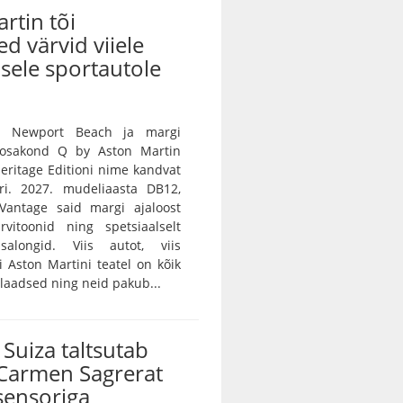
rtin tõi
ed värvid viiele
sele sportautole
n Newport Beach ja margi
e osakond Q by Aston Martin
 Heritage Editioni nime kandvat
ri. 2027. mudeliaasta DB12,
Vantage said margi ajaloost
rvitoonid ning spetsiaalselt
salongid. Viis autot, viis
vi Aston Martini teatel on kõik
ulaadsed ning neid pakub...
Suiza taltsutab
Carmen Sagrerat
sensoriga