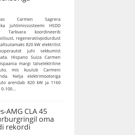
vas Carmen Sagrera
ika juhtimissüsteemi HSDD
e. Tarkvara koordineerib
iilsust, regeneratiivpidurdust
 taltsutamaks 820 kW elektrilist
 hüperautot juhi sekkumist
ramata. Hispano Suiza Carmen
spaania margi täiselektriline
auto, mis kuulub Carmeni
nda. Nelja elektrimootoriga
auto arendab 820 kW ja 1160
0-100...
s-AMG CLA 45
ürburgringil oma
i rekordi