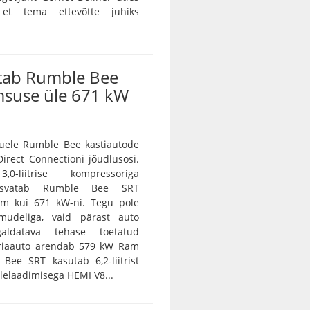
 et tema ettevõtte juhiks
tab Rumble Bee
msuse üle 671 kW
ele Rumble Bee kastiautode
irect Connectioni jõudlusosi.
0-liitrise kompressoriga
asvatab Rumble Bee SRT
m kui 671 kW-ni. Tegu pole
amudeliga, vaid pärast auto
galdatava tehase toetatud
eriaauto arendab 579 kW Ram
Bee SRT kasutab 6,2-liitrist
lelaadimisega HEMI V8...