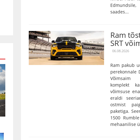
Edmundsile,
saades...
Ram tõs
SRT või
06.08.2026
Ram pakub uu
perekonnale D
Võimsaim 3,
komplekt k
võimsuse ena
eraldi seeri
ostmist pai
paketiga. Se
1500 Rumble 
mehaanilise ü