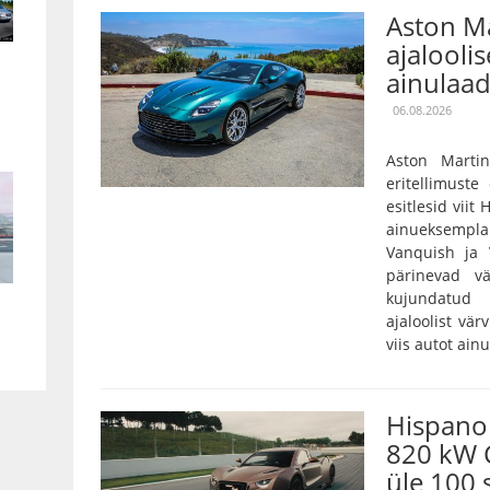
Aston Ma
ajaloolis
ainulaad
06.08.2026
Aston Marti
eritellimust
esitlesid viit
ainueksempla
Vanquish ja 
pärinevad vä
kujundatud 
ajaloolist vär
viis autot ain
Hispano 
820 kW 
üle 100 