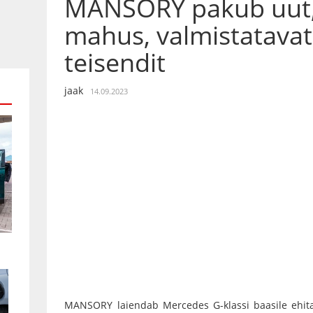
MANSORY pakub uut, 
mahus, valmistatavat
teisendit
jaak
14.09.2023
MANSORY laiendab Mercedes G-klassi baasile ehitat