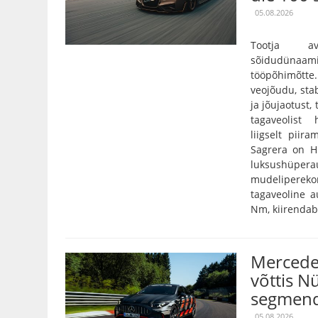
05.08.2026
Tootja a
sõidudünaam
tööpõhimõtt
veojõudu, stab
ja jõujaotust,
tagaveolist
liigselt pii
Sagrera on Hi
luksushüper
mudelipereko
tagaveoline 
Nm, kiirendab 
Mercede
võttis N
segmend
05.08.2026