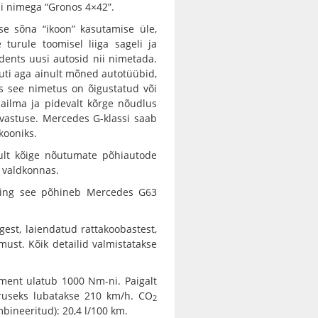
eli nimega “Gronos 4×42”.
e sõna “ikoon” kasutamise üle,
turule toomisel liiga sageli ja
dents uusi autosid nii nimetada.
uti aga ainult mõned autotüübid,
as see nimetus on õigustatud või
aailma ja pidevalt kõrge nõudlus
 vastuse. Mercedes G-klassi saab
kooniks.
lt kõige nõutumate põhiautode
 valdkonnas.
ning see põhineb Mercedes G63
gest, laiendatud rattakoobastest,
must. Kõik detailid valmistatakse
ment ulatub 1000 Nm-ni. Paigalt
iruseks lubatakse 210 km/h. CO
2
bineeritud): 20,4 l/100 km.