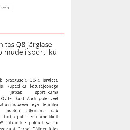
tuuning
nitas Q8 järglase
ab mudeli sportliku
b praegusele Q8-le järglast.
 ja kupeeliku katusejoonega
tur jätkab sportlikuma
a Q7-le, kuid Audi pole veel
itluskuupäeva ega tehnilisi
8 mootori jätkumine näib
nt tootja pole seda ametlikult
 Q8 jätkumine polnud varem
egevjuht Gernot Döllner ütles