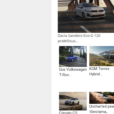
Dacia Sandero Eco-G 120
praktilisus...
KGM Torres
Uus Volkswagen
Hybrid:...
T-Roc...
Uncharted pea
tõestama,...
Citroën C5