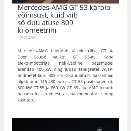
Mercedes-AMG GT 53 kärbib
võimsust, kuid viib
sõiduulatuse 809
kilomeetrini
10.08.2026
Mercedes-AMG laiendab täiselektrilise GT 4-
Door Coupé valikut GT 53-ga. Kahe
elektrimootoriga nelikveoline baasmudel
arendab 400 kW ning lubab esialgsetel WLTP-
andmetel kuni 809 km sõiduulatust. Saksamaal
algab hind 115 430 eurost. GT 53 positsioneerub
600 kW GT 55 ja 860 kW GT 63 alla. AMG loobub
baasmudelis kolmest aksiaalvoomootorist ning
kasutab...