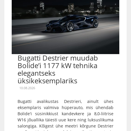
Bugatti Destrier muudab
Bolide’i 1177 kW tehnika
elegantseks
üksikeksemplariks
10.08.2026
Bugatti avalikustas Destrieri, ainult ühes
eksemplaris valmiva hüperauto, mis ühendab
Bolide'i süsinikkiust kandevkere ja 8,0-liitrise
W16 jõuallika täiesti uue kere ning luksuslikuma
salongiga. Kõigest ühe meetri kõrgune Destrier