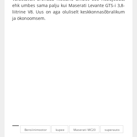
ehk umbes sama palju kui Maserati Levante GTS-i 3,8-
liitrine V8. Uus on aga oluliselt keskkonnasõbralikum
ja ökonoomsem.
Bensiinimootor
kupee
Maserati MC20
superauto