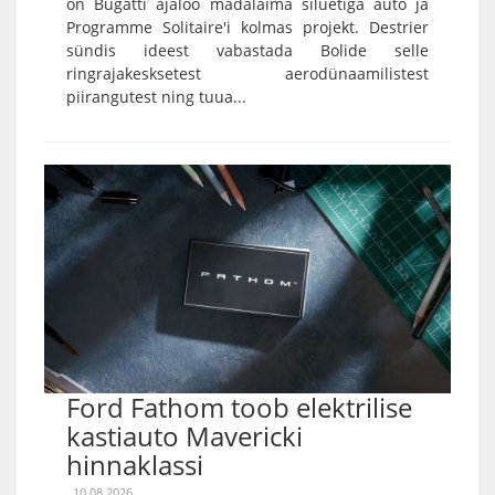
on Bugatti ajaloo madalaima siluetiga auto ja
Programme Solitaire'i kolmas projekt. Destrier
sündis ideest vabastada Bolide selle
ringrajakesksetest aerodünaamilistest
piirangutest ning tuua...
Ford Fathom toob elektrilise
kastiauto Mavericki
hinnaklassi
10.08.2026