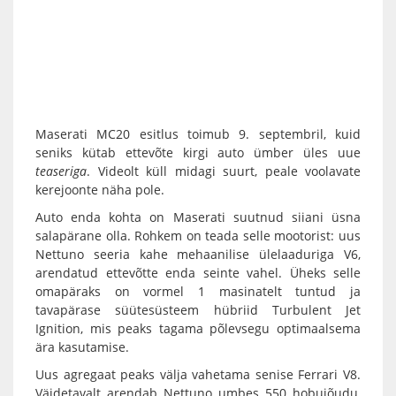
Maserati MC20 esitlus toimub 9. septembril, kuid
seniks kütab ettevõte kirgi auto ümber üles uue
teaseriga
. Videolt küll midagi suurt, peale voolavate
kerejoonte näha pole.
Auto enda kohta on Maserati suutnud siiani üsna
salapärane olla. Rohkem on teada selle mootorist: uus
Nettuno seeria kahe mehaanilise ülelaaduriga V6,
arendatud ettevõtte enda seinte vahel. Üheks selle
omapäraks on vormel 1 masinatelt tuntud ja
tavapärase süütesüsteem hübriid Turbulent Jet
Ignition, mis peaks tagama põlevsegu optimaalsema
ära kasutamise.
Uus agregaat peaks välja vahetama senise Ferrari V8.
Väidetavalt arendab Nettuno umbes 550 hobujõudu,