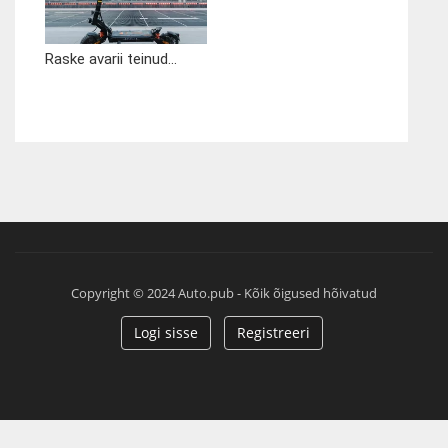
Raske avarii teinud...
Copyright © 2024 Auto.pub - Kõik õigused hõivatud
Logi sisse
Registreeri