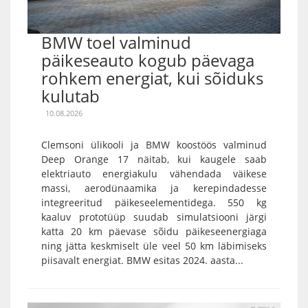
BMW toel valminud
päikeseauto kogub päevaga
rohkem energiat, kui sõiduks
kulutab
10.08.2026
Clemsoni ülikooli ja BMW koostöös valminud
Deep Orange 17 näitab, kui kaugele saab
elektriauto energiakulu vähendada väikese
massi, aerodünaamika ja kerepindadesse
integreeritud päikeseelementidega. 550 kg
kaaluv prototüüp suudab simulatsiooni järgi
katta 20 km päevase sõidu päikeseenergiaga
ning jätta keskmiselt üle veel 50 km läbimiseks
piisavalt energiat. BMW esitas 2024. aasta...