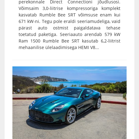
perekonnale Direct Connectioni jõudlusosi.
Võimsaim 3,0-liitrise kompressoriga komplekt
kasvatab Rumble Bee SRT võimsuse enam kui
671 kW-ni. Tegu pole eraldi seeriamudeliga, vaid
pärast auto ostmist paigaldatava tehase
toetatud paketiga. Seeriaauto arendab 579 kW
Ram 1500 Rumble Bee SRT kasutab 6,2-liitrist
mehaanilise ülelaadimisega HEMI V8...