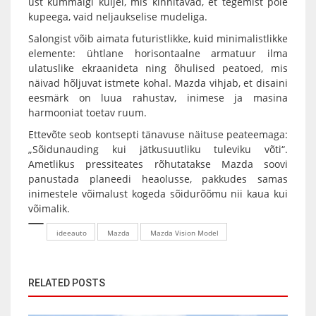
ust kummalgi küljel, mis kinnitavad, et tegemist pole
kupeega, vaid neljaukselise mudeliga.
Salongist võib aimata futuristlikke, kuid minimalistlikke
elemente: ühtlane horisontaalne armatuur ilma
ulatuslike ekraanideta ning õhulised peatoed, mis
näivad hõljuvat istmete kohal. Mazda vihjab, et disaini
eesmärk on luua rahustav, inimese ja masina
harmooniat toetav ruum.
Ettevõte seob kontsepti tänavuse näituse peateemaga:
„Sõidunauding kui jätkusuutliku tuleviku võti“.
Ametlikus pressiteates rõhutatakse Mazda soovi
panustada planeedi heaolusse, pakkudes samas
inimestele võimalust kogeda sõidurõõmu nii kaua kui
võimalik.
ideeauto
Mazda
Mazda Vision Model
RELATED POSTS