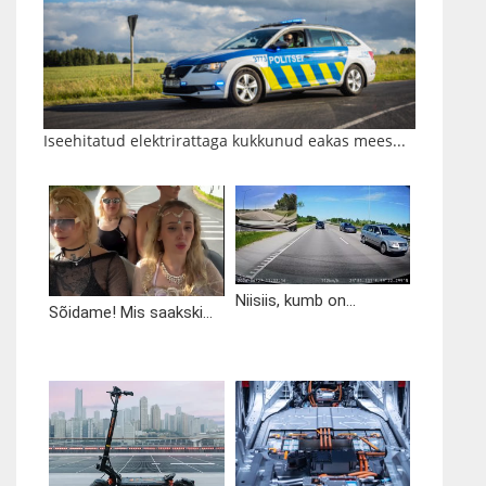
Iseehitatud elektrirattaga kukkunud eakas mees...
Niisiis, kumb on...
Sõidame! Mis saakski...