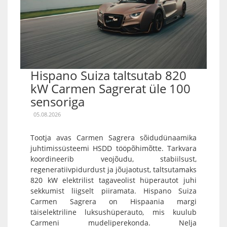
Hispano Suiza taltsutab 820
kW Carmen Sagrerat üle 100
sensoriga
05.08.2026
Tootja avas Carmen Sagrera sõidudünaamika
juhtimissüsteemi HSDD tööpõhimõtte. Tarkvara
koordineerib veojõudu, stabiilsust,
regeneratiivpidurdust ja jõujaotust, taltsutamaks
820 kW elektrilist tagaveolist hüperautot juhi
sekkumist liigselt piiramata. Hispano Suiza
Carmen Sagrera on Hispaania margi
täiselektriline luksushüperauto, mis kuulub
Carmeni mudeliperekonda. Nelja