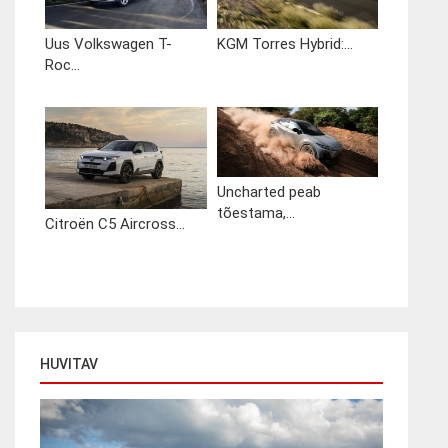
Uus Volkswagen T-
KGM Torres Hybrid:...
Roc...
Uncharted peab
tõestama,...
Citroën C5 Aircross...
HUVITAV