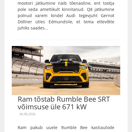
mootori jätkumine näib tõenäoline, ent tootja
pole seda ametlikult kinnitanud. Q8 jätkumine
polnud varem kindel Audi tegevjuht Gernot
Döllner ütles Edmundsile, et tema ettevõtte
juhiks saades...
Ram tõstab Rumble Bee SRT
võimsuse üle 671 kW
06.08.2026
Ram pakub uuele Rumble Bee kastiautode