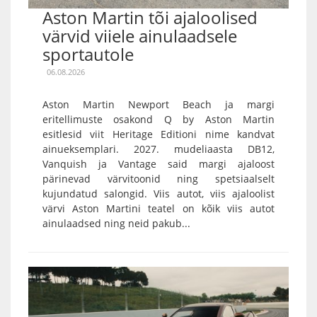
Aston Martin tõi ajaloolised
värvid viiele ainulaadsele
sportautole
06.08.2026
Aston Martin Newport Beach ja margi
eritellimuste osakond Q by Aston Martin
esitlesid viit Heritage Editioni nime kandvat
ainueksemplari. 2027. mudeliaasta DB12,
Vanquish ja Vantage said margi ajaloost
pärinevad värvitoonid ning spetsiaalselt
kujundatud salongid. Viis autot, viis ajaloolist
värvi Aston Martini teatel on kõik viis autot
ainulaadsed ning neid pakub...