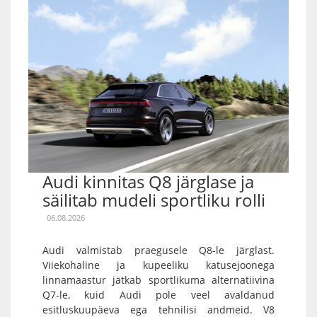
Audi kinnitas Q8 järglase ja
säilitab mudeli sportliku rolli
06.08.2026
Audi valmistab praegusele Q8-le järglast.
Viiekohaline ja kupeeliku katusejoonega
linnamaastur jätkab sportlikuma alternatiivina
Q7-le, kuid Audi pole veel avaldanud
esitluskuupäeva ega tehnilisi andmeid. V8