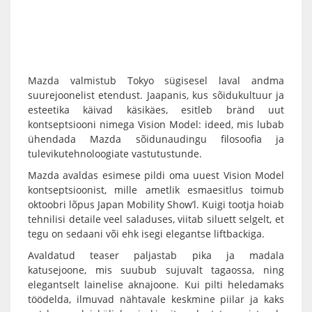
Mazda valmistub Tokyo sügisesel laval andma
suurejoonelist etendust. Jaapanis, kus sõidukultuur ja
esteetika käivad käsikäes, esitleb bränd uut
kontseptsiooni nimega Vision Model: ideed, mis lubab
ühendada Mazda sõidunaudingu filosoofia ja
tulevikutehnoloogiate vastutustunde.
Mazda avaldas esimese pildi oma uuest Vision Model
kontseptsioonist, mille ametlik esmaesitlus toimub
oktoobri lõpus Japan Mobility Show’l. Kuigi tootja hoiab
tehnilisi detaile veel saladuses, viitab siluett selgelt, et
tegu on sedaani või ehk isegi elegantse liftbackiga.
Avaldatud teaser paljastab pika ja madala
katusejoone, mis suubub sujuvalt tagaossa, ning
elegantselt lainelise aknajoone. Kui pilti heledamaks
töödelda, ilmuvad nähtavale keskmine piilar ja kaks