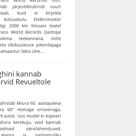
ness World Recordsi tiitli.
ab järjestikhübriidi suurt
tsiaali, kuid ei kirjelda
 kütusekulu. Elektrimootor
ligi 2000 km Nissani teatel
nness World Records Qashqai
pikima teekonnana, mille
seta sõiduulatuse pikendajaga
nnamaastur läbis ühe...
hini kannab
rvid Revueltole
ähistab Miura 60. aastapäeva
ra 60° Homage eriseeriaga,
9 autot. Uus mudel ei kopeeri
Miura kerekuju, vaid kannab
oolised värvilahendused,
 alaosa ja iseloomuliku