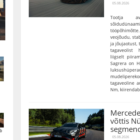
05.08.2026
Tootja a
sõidudünaam
tööpõhimõtt
veojõudu, stab
ja jõujaotust,
tagaveolist
liigselt pii
Sagrera on Hi
luksushüper
mudelipereko
tagaveoline 
Nm, kiirendab 
Mercede
võttis N
segmend
b
05.08.2026