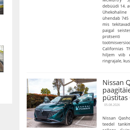
debüüdi 14. a
Ühekohaline
ühendab 745 k
mis tekitava
paigal seist
protsenti
tootmisversio
Californias T
hiljem viib
ringrajale, kus
Nissan Q
paagitäi
püstitas
05.08.2026
Nissan Qash
teedel tank