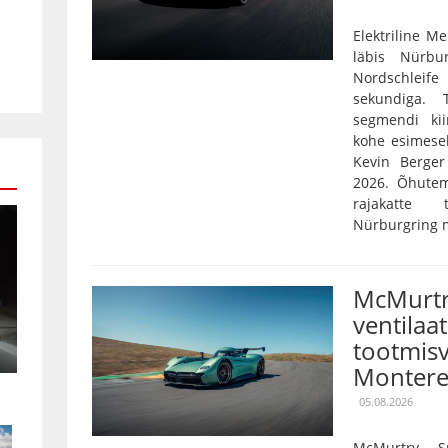
Elektriline 
läbis Nürbu
Nordschleife
sekundiga. 
segmendi ki
kohe esimese
Kevin Berger 
2026. Õhutem
rajakatte
Nürburgring mõ
McMurtr
ventilaa
tootmisv
Montere
05.08.2026
McMurtry S