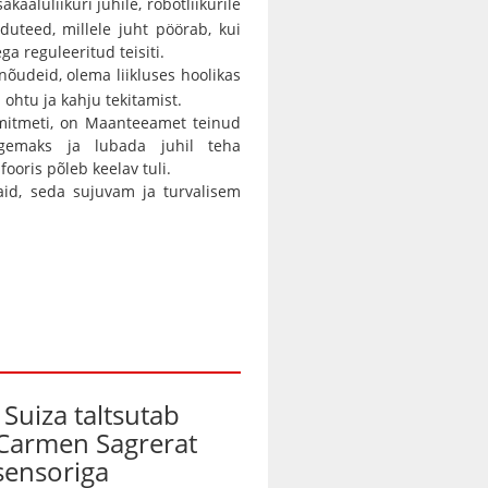
kaaluliikuri juhile, robotliikurile
duteed, millele juht pöörab, kui
a reguleeritud teisiti.
 nõudeid, olema liikluses hoolikas
a ohtu ja kahju tekitamist.
mitmeti, on Maanteeamet teinud
lgemaks ja lubada juhil teha
fooris põleb keelav tuli.
aid, seda sujuvam ja turvalisem
Suiza taltsutab
Carmen Sagrerat
sensoriga