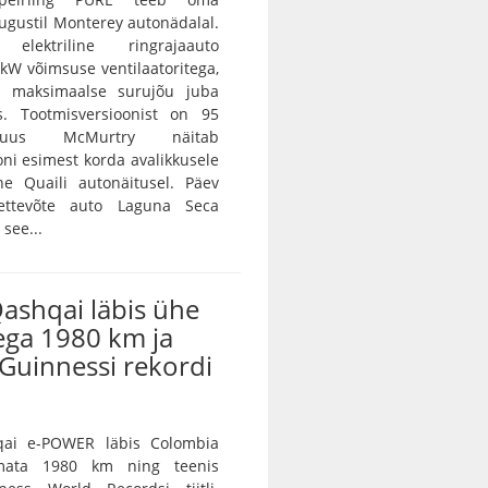
ugustil Monterey autonädalal.
 elektriline ringrajaauto
W võimsuse ventilaatoritega,
d maksimaalse surujõu juba
es. Tootmisversioonist on 95
 uus McMurtry näitab
oni esimest korda avalikkusele
he Quaili autonäitusel. Päev
 ettevõte auto Laguna Seca
 see...
ashqai läbis ühe
ega 1980 km ja
 Guinnessi rekordi
qai e-POWER läbis Colombia
imata 1980 km ning teenis