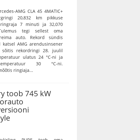
Mercedes-AMG CLA 45 4MATIC+
rgringi 20,832 km pikkuse
 ringraja 7 minuti ja 32,070
Tulemus tegi sellest oma
ireima auto. Rekord sündis
l katsel AMG arendusinsener
sõitis rekordringi 28. juulil
peratuur ulatus 24 °C-ni ja
 temperatuur 30 °C-ni.
õtis ringiaja...
y toob 745 kW
torauto
ersiooni
yle
péirling PURE teeb oma