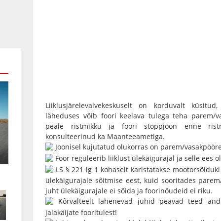
Liiklusjärelevalvekeskuselt on korduvalt küsitud
läheduses võib foori keelava tulega teha parem/v
peale ristmikku ja foori stoppjoon enne ris
konsulteerinud ka Maanteeametiga.
Joonisel kujutatud olukorras on parem/vasakpööre
Foor reguleerib liiklust ülekäigurajal ja selle ees o
LS § 221 lg 1 kohaselt karistatakse mootorsõiduki j
ülekäigurajale sõitmise eest, kuid sooritades pare
juht ülekäigurajale ei sõida ja foorinõudeid ei riku.
Kõrvalteelt lähenevad juhid peavad teed andm
jalakäijate fooritulest!