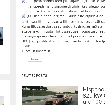
Juht peab andma teed jalakäijale, jalgratturile, tasa
ning mopeedi- ja pisimopeedijuhile, kes ületab sõi
teeandmise kohustus ei ole liikluskorraldusvahenditeg
Iga liikleja peab järgima liiklusalaste õigusaktide
ja ettevaatlik ning tagama liikluse sujuvuse, et vältid
Kuna liiklusseadust saab antud küsimuses mõista 
ettepaneku muuta liiklusseaduse sõnastust se
ülekäiguraja ees oleval ristmikul pöördeid ka siis, kui 
NB! Jaga postitust ka sõbraga, mida rohkem teadj
liiklus.
.
Turvalist liiklemist
Politsei
RELATED POSTS
Hispano 
820 kW 
üle 100 