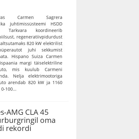
vas Carmen Sagrera
ika juhtimissüsteemi HSDD
e. Tarkvara koordineerib
iilsust, regeneratiivpidurdust
 taltsutamaks 820 kW elektrilist
 hüperautot juhi sekkumist
ramata. Hispano Suiza Carmen
spaania margi täiselektriline
auto, mis kuulub Carmeni
nda. Nelja elektrimootoriga
auto arendab 820 kW ja 1160
0-100...
s-AMG CLA 45
ürburgringil oma
i rekordi