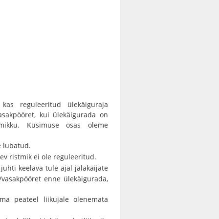
, kas reguleeritud ülekäiguraja
asakpööret, kui ülekäigurada on
tmikku. Küsimuse osas oleme
 lubatud.
lev ristmik ei ole reguleeritud.
uhti keelava tule ajal jalakäijate
m/vasakpööret enne ülekäigurada,
a peateel liikujale olenemata