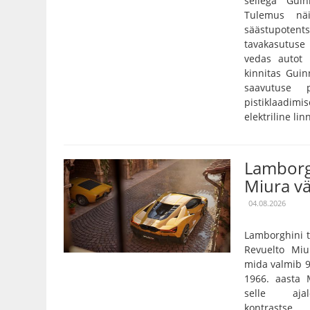
sellega Guin
Tulemus näit
säästupoten
tavakasutuse
vedas autot 
kinnitas Gui
saavutuse 
pistiklaadimi
elektriline li
Lamborg
Miura vä
04.08.2026
Lamborghini t
Revuelto Miu
mida valmib 9
1966. aasta 
selle ajal
kontrastse