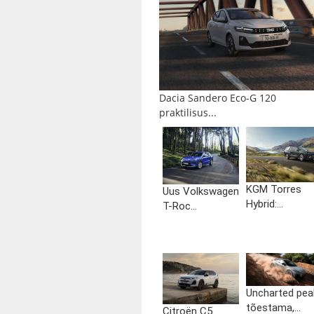
Dacia Sandero Eco-G 120
praktilisus...
KGM Torres
Uus Volkswagen
Hybrid:...
T-Roc...
Uncharted pea
tõestama,...
Citroën C5