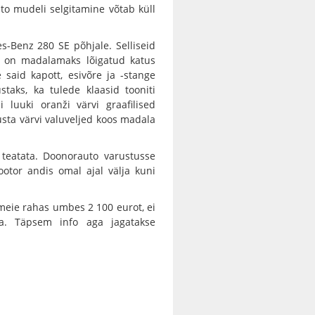
to mudeli selgitamine võtab küll
s-Benz 280 SE põhjale. Selliseid
ol on madalamaks lõigatud katus
 said kapott, esivõre ja -stange
taks, ka tulede klaasid tooniti
luuki oranži värvi graafilised
usta värvi valuveljed koos madala
 teatata. Doonorauto varustusse
ootor andis omal ajal välja kuni
 meie rahas umbes 2 100 eurot, ei
lla. Täpsem info aga jagatakse