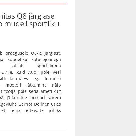
nitas Q8 järglase
ab mudeli sportliku
b praegusele Q8-le järglast.
 ja kupeeliku katusejoonega
tur jätkab sportlikuma
a Q7-le, kuid Audi pole veel
itluskuupäeva ega tehnilisi
8 mootori jätkumine näib
nt tootja pole seda ametlikult
 Q8 jätkumine polnud varem
egevjuht Gernot Döllner ütles
 et tema ettevõtte juhiks