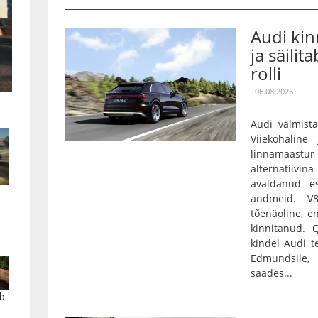
Audi kin
ja säilit
rolli
06.08.2026
Audi valmista
Viiekohaline
linnamaas
alternatiivin
avaldanud es
andmeid. V
tõenäoline, e
kinnitanud.
kindel Audi t
Edmundsile,
saades...
b