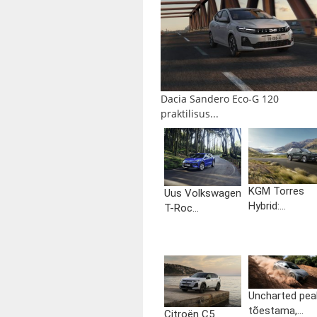
Dacia Sandero Eco-G 120
praktilisus...
KGM Torres
Uus Volkswagen
Hybrid:...
T-Roc...
Uncharted pea
tõestama,...
Citroën C5