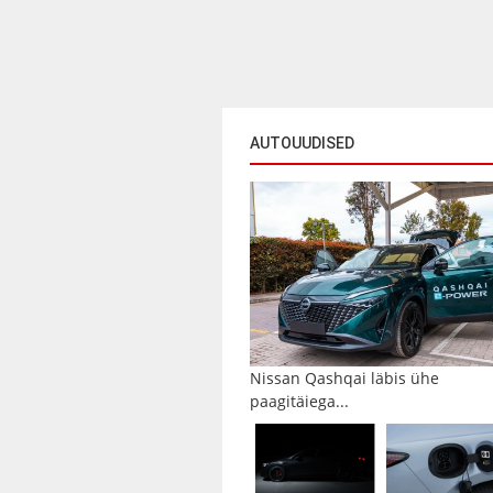
AUTOUUDISED
Nissan Qashqai läbis ühe
paagitäiega...