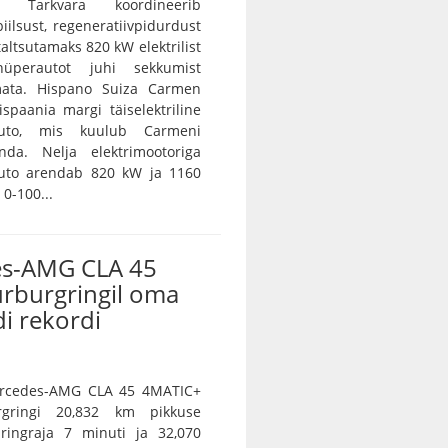
e. Tarkvara koordineerib
iilsust, regeneratiivpidurdust
 taltsutamaks 820 kW elektrilist
 hüperautot juhi sekkumist
ramata. Hispano Suiza Carmen
spaania margi täiselektriline
auto, mis kuulub Carmeni
nda. Nelja elektrimootoriga
auto arendab 820 kW ja 1160
0-100...
s-AMG CLA 45
ürburgringil oma
i rekordi
Mercedes-AMG CLA 45 4MATIC+
rgringi 20,832 km pikkuse
 ringraja 7 minuti ja 32,070