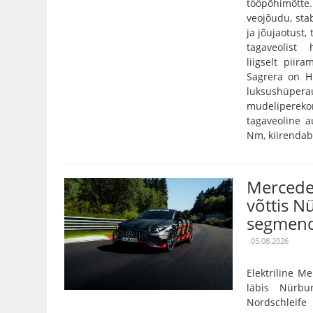
tööpõhimõtt
veojõudu, stab
ja jõujaotust,
tagaveolist
liigselt pii
Sagrera on Hi
luksushüper
mudelipereko
tagaveoline 
Nm, kiirendab 
Mercede
võttis N
segmend
05.08.2026
Elektriline 
läbis Nürbu
Nordschleife