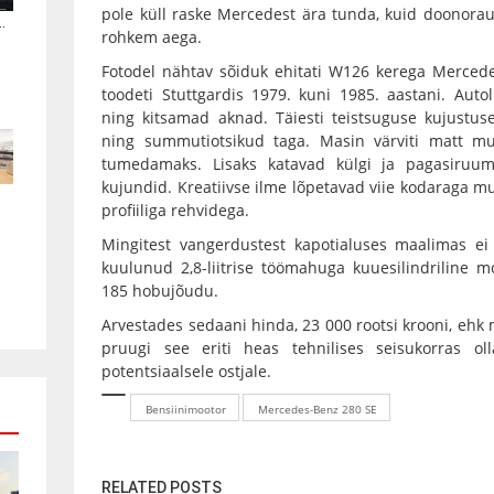
pole küll raske Mercedest ära tunda, kuid doonorau
.
rohkem aega.
Fotodel nähtav sõiduk ehitati W126 kerega Mercede
toodeti Stuttgardis 1979. kuni 1985. aastani. Aut
ning kitsamad aknad. Täiesti teistsuguse kujustuse
ning summutiotsikud taga. Masin värviti matt mus
tumedamaks. Lisaks katavad külgi ja pagasiruumi 
kujundid. Kreatiivse ilme lõpetavad viie kodaraga m
profiiliga rehvidega.
Mingitest vangerdustest kapotialuses maalimas ei
kuulunud 2,8-liitrise töömahuga kuuesilindriline m
185 hobujõudu.
Arvestades sedaani hinda, 23 000 rootsi krooni, ehk
pruugi see eriti heas tehnilises seisukorras o
potentsiaalsele ostjale.
Bensiinimootor
Mercedes-Benz 280 SE
RELATED POSTS