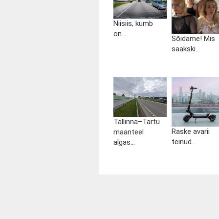
Niisiis, kumb
on...
Sõidame! Mis
saakski...
Tallinna–Tartu
Raske avarii
maanteel
teinud...
algas...