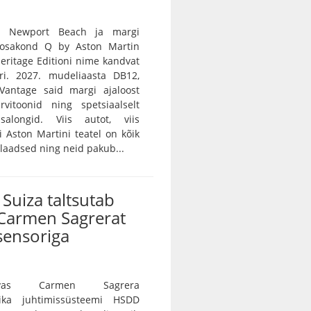
n Newport Beach ja margi
e osakond Q by Aston Martin
 Heritage Editioni nime kandvat
ri. 2027. mudeliaasta DB12,
Vantage said margi ajaloost
rvitoonid ning spetsiaalselt
salongid. Viis autot, viis
vi Aston Martini teatel on kõik
ulaadsed ning neid pakub...
Suiza taltsutab
Carmen Sagrerat
sensoriga
vas Carmen Sagrera
ika juhtimissüsteemi HSDD