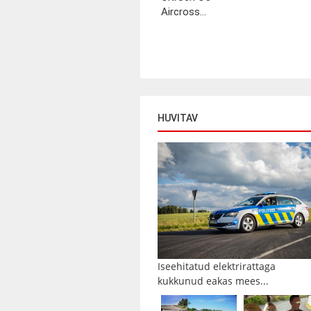
Aircross...
HUVITAV
Iseehitatud elektrirattaga
kukkunud eakas mees...