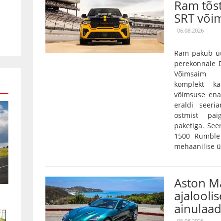
Ram tõs
SRT või
06.08.2026
Ram pakub uu
perekonnale D
Võimsaim 3,
komplekt k
võimsuse ena
eraldi seeri
ostmist pai
paketiga. Se
1500 Rumble 
mehaanilise ü
Aston Ma
ajaloolis
ainulaad
06.08.2026