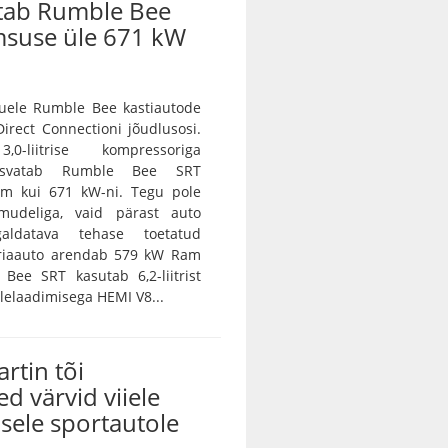
tab Rumble Bee
msuse üle 671 kW
ele Rumble Bee kastiautode
irect Connectioni jõudlusosi.
0-liitrise kompressoriga
asvatab Rumble Bee SRT
m kui 671 kW-ni. Tegu pole
amudeliga, vaid pärast auto
galdatava tehase toetatud
eriaauto arendab 579 kW Ram
Bee SRT kasutab 6,2-liitrist
lelaadimisega HEMI V8...
rtin tõi
ed värvid viiele
sele sportautole