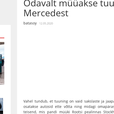
Odavalt müüakse tuu
Mercedest
batasoy
12.05.2020
Vahel tundub, et tuuning on vaid sakslaste ja jaa
osatakse autosid ette võtta ning midagi omapära
teisend, mis pandi müüki Rootsi pealinnas Stockh