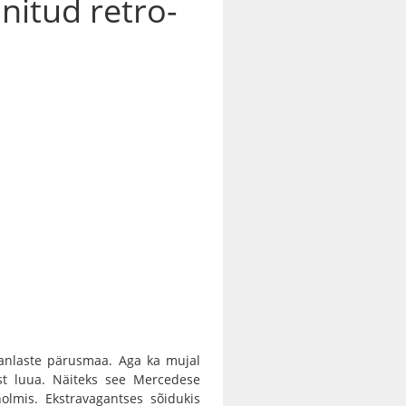
nitud retro-
panlaste pärusmaa. Aga ka mujal
st luua. Näiteks see Mercedese
olmis. Ekstravagantses sõidukis