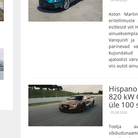
Aston Marti
eritellimust
esitlesid viit
ainueksempla
Vanquish ja 
pärinevad vä
kujundatud 
ajaloolist vär
viis autot ain
Hispano 
820 kW 
üle 100 
05.08.2026
Tootja a
sõidudünaam