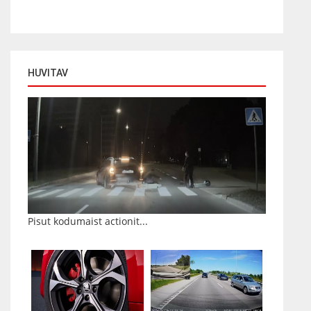
HUVITAV
Pisut kodumaist actionit...