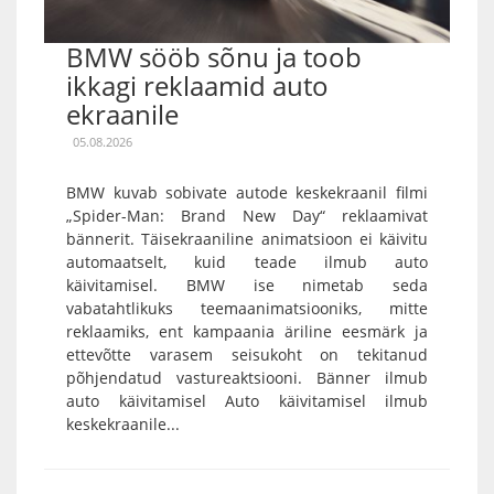
BMW sööb sõnu ja toob
ikkagi reklaamid auto
ekraanile
05.08.2026
BMW kuvab sobivate autode keskekraanil filmi
„Spider-Man: Brand New Day“ reklaamivat
bännerit. Täisekraaniline animatsioon ei käivitu
automaatselt, kuid teade ilmub auto
käivitamisel. BMW ise nimetab seda
vabatahtlikuks teemaanimatsiooniks, mitte
reklaamiks, ent kampaania äriline eesmärk ja
ettevõtte varasem seisukoht on tekitanud
põhjendatud vastureaktsiooni. Bänner ilmub
auto käivitamisel Auto käivitamisel ilmub
keskekraanile...