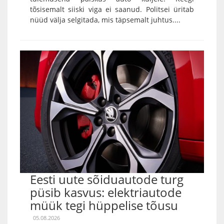
tõsisemalt siiski viga ei saanud. Politsei üritab
nüüd välja selgitada, mis täpsemalt juhtus....
Eesti uute sõiduautode turg
püsib kasvus: elektriautode
müük tegi hüppelise tõusu
05.08.2026