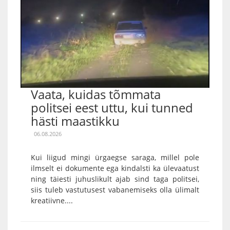
Vaata, kuidas tõmmata
politsei eest uttu, kui tunned
hästi maastikku
06.08.2026
Kui liigud mingi ürgaegse saraga, millel pole
ilmselt ei dokumente ega kindalsti ka ülevaatust
ning täiesti juhuslikult ajab sind taga politsei,
siis tuleb vastutusest vabanemiseks olla ülimalt
kreatiivne....