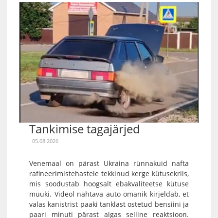
Tankimise tagajärjed
05.08.2026
Venemaal on pärast Ukraina rünnakuid nafta
rafineerimistehastele tekkinud kerge kütusekriis,
mis soodustab hoogsalt ebakvaliteetse kütuse
müüki. Videol nähtava auto omanik kirjeldab, et
valas kanistrist paaki tanklast ostetud bensiini ja
paari minuti pärast algas selline reaktsioon.