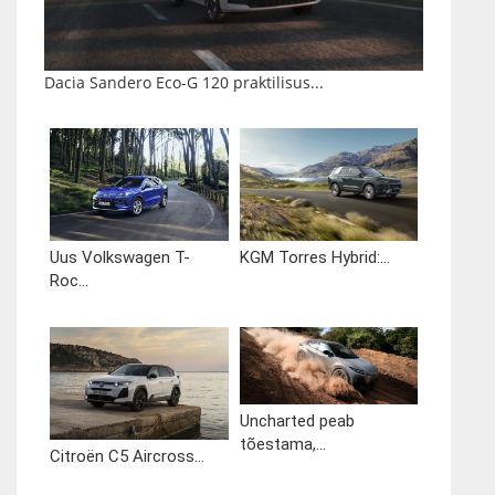
Dacia Sandero Eco-G 120 praktilisus...
Uus Volkswagen T-
KGM Torres Hybrid:...
Roc...
Uncharted peab
tõestama,...
Citroën C5 Aircross...