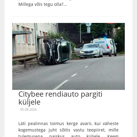
Millega võis tegu olla?...
Citybee rendiauto pargiti
küljele
05.08.2026
Läti pealinnas toimus kerge avarii, kui väheste
kogemustega juht sõitis vastu teepiiret, mille
tulemusena paiskus auto küljele. Keegi