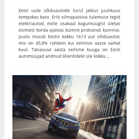
Eesti uute sõiduautode turul jätkus juulikuus
tempokas kasv. Eriti silmapaistva tulemuse tegid
elektriautod, mille osakaal kogumüügist ületas
esimest korda ajaloos kümne protsendi künnise.
Juulis müüdi Eestis kokku 1613 uut sõiduautot,
mis on 45,8% rohkem kui eelmise aasta samal
kuul. Tänavuse aasta seitsme kuuga on Eesti
automüüjad andnud klientidele üle kokku...