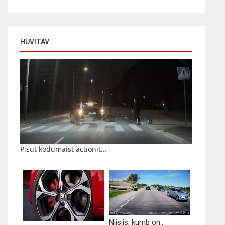
HUVITAV
Pisut kodumaist actionit...
Niisiis, kumb on...