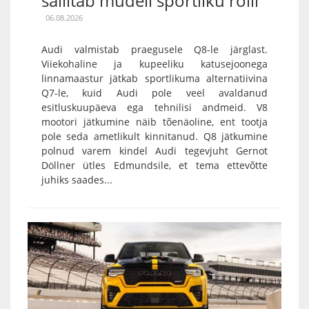
säilitab mudeli sportliku rolli
06.08.2026
Audi valmistab praegusele Q8-le järglast.
Viiekohaline ja kupeeliku katusejoonega
linnamaastur jätkab sportlikuma alternatiivina
Q7-le, kuid Audi pole veel avaldanud
esitluskuupäeva ega tehnilisi andmeid. V8
mootori jätkumine näib tõenäoline, ent tootja
pole seda ametlikult kinnitanud. Q8 jätkumine
polnud varem kindel Audi tegevjuht Gernot
Döllner ütles Edmundsile, et tema ettevõtte
juhiks saades...