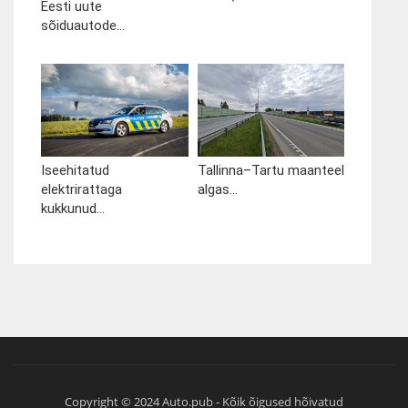
Eesti uute
sõiduautode...
Iseehitatud
Tallinna–Tartu maanteel
elektrirattaga
algas...
kukkunud...
Copyright © 2024 Auto.pub - Kõik õigused hõivatud