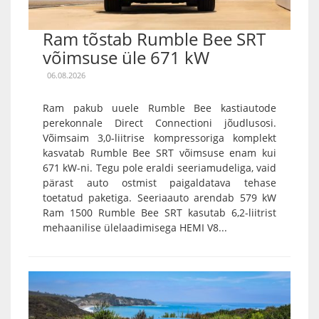
Ram tõstab Rumble Bee SRT
võimsuse üle 671 kW
06.08.2026
Ram pakub uuele Rumble Bee kastiautode
perekonnale Direct Connectioni jõudlusosi.
Võimsaim 3,0-liitrise kompressoriga komplekt
kasvatab Rumble Bee SRT võimsuse enam kui
671 kW-ni. Tegu pole eraldi seeriamudeliga, vaid
pärast auto ostmist paigaldatava tehase
toetatud paketiga. Seeriaauto arendab 579 kW
Ram 1500 Rumble Bee SRT kasutab 6,2-liitrist
mehaanilise ülelaadimisega HEMI V8...