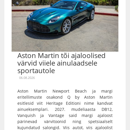
Aston Martin tõi ajaloolised
värvid viiele ainulaadsele
sportautole
06.08.2026
Aston Martin Newport Beach ja margi
eritellimuste osakond Q by Aston Martin
esitlesid viit Heritage Editioni nime kandvat
ainueksemplari. 2027. mudeliaasta DB12,
Vanquish ja Vantage said margi ajaloost
pärinevad värvitoonid ning spetsiaalselt
kujundatud salongid. Viis autot, viis ajaloolist