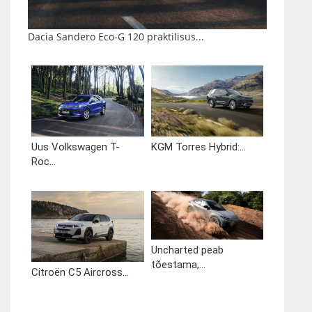
Dacia Sandero Eco-G 120 praktilisus...
Uus Volkswagen T-
KGM Torres Hybrid:...
Roc...
Uncharted peab
tõestama,...
Citroën C5 Aircross...