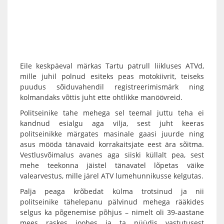
Eile keskpäeval märkas Tartu patrull liikluses ATVd,
mille juhil polnud esiteks peas motokiivrit, teiseks
puudus sõiduvahendil registreerimismärk ning
kolmandaks võttis juht ette ohtlikke manöövreid.
Politseinike tahe mehega sel teemal juttu teha ei
kandnud esialgu aga vilja, sest juht keeras
politseinikke märgates masinale gaasi juurde ning
asus mööda tänavaid korrakaitsjate eest ära sõitma.
Vestlusvõimalus avanes aga siiski küllalt pea, sest
mehe teekonna jäistel tänavatel lõpetas väike
valearvestus, mille järel ATV lumehunnikusse kelgutas.
Palja peaga krõbedat külma trotsinud ja nii
politseinike tähelepanu pälvinud mehega rääkides
selgus ka põgenemise põhjus – nimelt oli 39-aastane
mees raskes joobes ja ta püüdis vastutusest