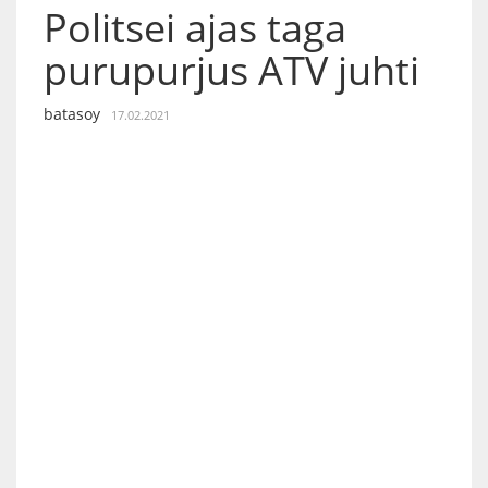
Politsei ajas taga
purupurjus ATV juhti
batasoy
17.02.2021