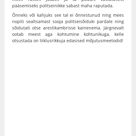
pääsemiseks politseinikke sabast maha raputada.
Õnneks või kahjuks see tal ei õnnestunud ning mees
nopiti sealtsamast sooja politseisõiduki pardale ning
sõidutati otse arestikambrisse kainenema. Järgnevalt
ootab meest aga kohtumine kohtunikuga, kelle
otsustada on liiklusrikkuja edasised mõjutusmeetodid!