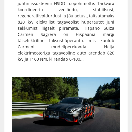
juhtimissüsteemi HSDD tööpõhimõtte. Tarkvara
koordineerib veojõudu, stabiilsust,
regeneratiivpidurdust ja jõujaotust, taltsutamaks
820 kW elektrilist tagaveolist hüperautot juhi
sekkumist liigselt piiramata. Hispano Suiza
Carmen Sagrera on Hispaania margi
täiselektriline luksushüperauto, mis kuulub
Carmeni mudeliperekonda. Nelja
elektrimootoriga tagaveoline auto arendab 820
kW ja 1160 Nm, kiirendab 0-100...