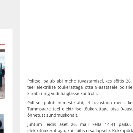
Politsei palub abi mehe tuvastamisel, kes sõitis 26
teel elektrilise tõukerattaga otsa 9-aastasele poisil
kiirabi ning viidi haiglasse kontrolli.
Politsei palub inimeste abi, et tuvastada mees, kes
Tammsaare teel elektrilise tõukerattaga otsa 9-aast
õnnetust sündmuskohalt.
Juhtum leidis aset 26. mail kella 14.41 paiku.
elektritõukerattaga, kui sõitis otsa lapsele. Kokkupõrk