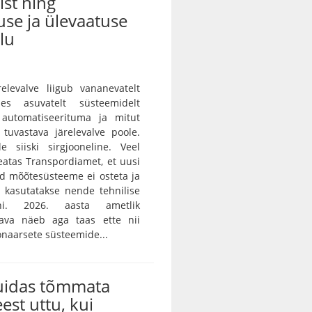
st ning
use ja ülevaatuse
lu
ärelevalve liigub vananevatelt
des asuvatelt süsteemidelt
 automatiseerituma ja mitut
i tuvastava järelevalve poole.
e siiski sirgjooneline. Veel
teatas Transpordiamet, et uusi
id mõõtesüsteeme ei osteta ja
 kasutatakse nende tehnilise
ni. 2026. aasta ametlik
skava näeb aga taas ette nii
onaarsete süsteemide...
kuidas tõmmata
eest uttu, kui