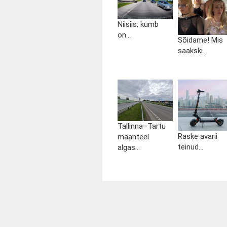
Niisiis, kumb
on...
Sõidame! Mis
saakski...
Tallinna–Tartu
Raske avarii
maanteel
teinud...
algas...