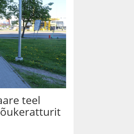
are teel
tõukeratturit