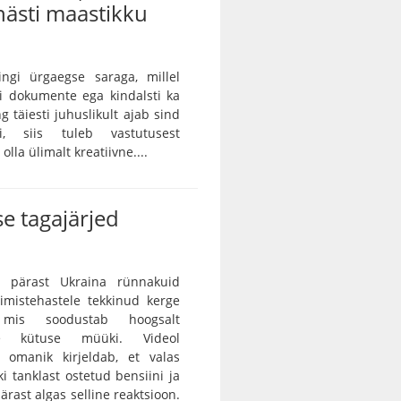
ästi maastikku
ingi ürgaegse saraga, millel
ei dokumente ega kindalsti ka
g täiesti juhuslikult ajab sind
ei, siis tuleb vastutusest
lla ülimalt kreatiivne....
e tagajärjed
 pärast Ukraina rünnakuid
rimistehastele tekkinud kerge
, mis soodustab hoogsalt
tse kütuse müüki. Videol
 omanik kirjeldab, et valas
ki tanklast ostetud bensiini ja
ärast algas selline reaktsioon.