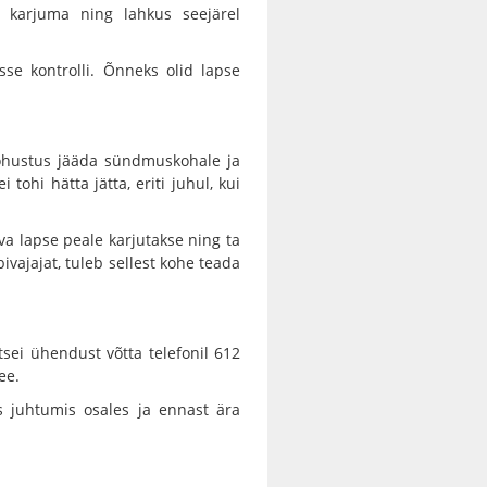
 karjuma ning lahkus seejärel
asse kontrolli. Õnneks olid lapse
 kohustus jääda sündmuskohale ja
tohi hätta jätta, eriti juhul, kui
va lapse peale karjutakse ning ta
vajajat, tuleb sellest kohe teada
itsei ühendust võtta telefonil 612
ee.
s juhtumis osales ja ennast ära