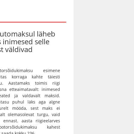
automaksul läheb
s inimesed selle
t väldivad
orsõidukimaksu esimene
itas korraga kahte täiesti
gu. Aastamaks toimis riigi
sna etteaimatavalt: inimesed
eated ja valdavalt maksid.
istasu puhul läks aga algne
urelt mööda, sest maks ei
alt olemasolevat turgu, vaid
 ennast. aasta riigieelarves
otorsõidukimaksu kahest
saada kokku 236...