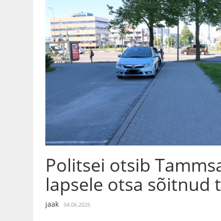
Politsei otsib Tammsa
lapsele otsa sõitnud 
jaak
04.06.2026