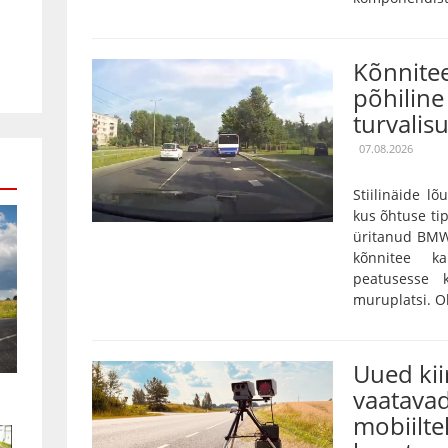
Kõnnitee
põhiline 
turvalis
07.08.2026
Stiilinäide lõ
kus õhtuse tip
üritanud BMW
kõnnitee k
peatusesse 
muruplatsi. Oh
Uued ki
vaatavad
mobiilte