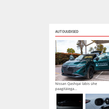
AUTOUUDISED
Nissan Qashqai läbis ühe
paagitäiega...