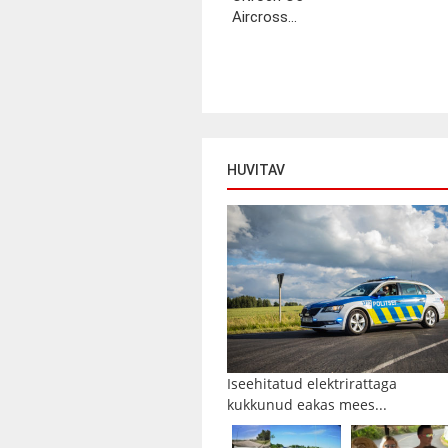
Aircross...
HUVITAV
Iseehitatud elektrirattaga
kukkunud eakas mees...