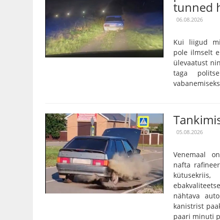
tunned h
06.08.2026
Kui liigud m
pole ilmselt 
ülevaatust nin
taga polits
vabanemiseks o
Tankimis
05.08.2026
Venemaal on
nafta rafinee
kütusekriis
ebakvalitee
nähtava auto
kanistrist paa
paari minuti p