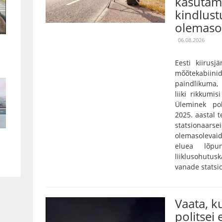
kasutami
kindlust
olemaso
06.08.2026
Eesti kiirusj
mõõtekabiini
paindlikuma,
liiki rikkumis
Üleminek pol
2025. aastal 
statsionaarse
olemasolevaid
eluea lõpu
liiklusohutu
vanade statsi
Vaata, 
politsei 