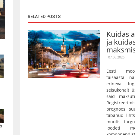
RELATED POSTS
Kuidas 
ja kuida
maksmis
07.08.2026
Eesti moot
täisaasta nä
erinevat lu
seisukohalt ü
said maksut
Registreerim
prognoos su
tabanud lihts
muutis turgu
b
loodeti mo
komponendist 