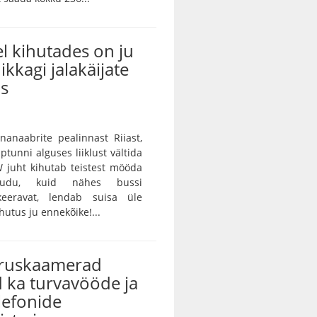
l kihutades on ju
ikkagi jalakäijate
us
unanaabrite pealinnast Riiast,
ptunni alguses liiklust vältida
 juht kihutab teistest mööda
audu, kuid nähes bussi
keeravat, lendab suisa üle
utus ju ennekõike!...
iruskaamerad
 ka turvavööde ja
lefonide