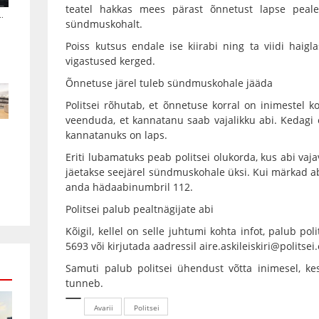
teatel hakkas mees pärast õnnetust lapse peale
.
sündmuskohalt.
Poiss kutsus endale ise kiirabi ning ta viidi haigl
vigastused kerged.
Õnnetuse järel tuleb sündmuskohale jääda
Politsei rõhutab, et õnnetuse korral on inimestel
veenduda, et kannatanu saab vajalikku abi. Kedagi ei 
kannatanuks on laps.
Eriti lubamatuks peab politsei olukorda, kus abi vaja
jäetakse seejärel sündmuskohale üksi. Kui märkad abi
anda hädaabinumbril 112.
Politsei palub pealtnägijate abi
Kõigil, kellel on selle juhtumi kohta infot, palub pol
5693 või kirjutada aadressil aire.askileiskiri@politsei.
Samuti palub politsei ühendust võtta inimesel, ke
tunneb.
Avarii
Politsei