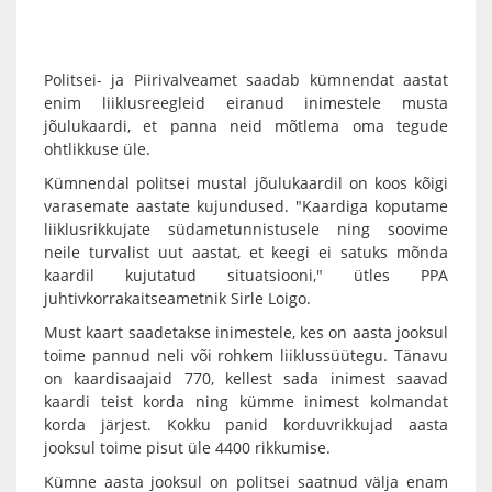
Politsei- ja Piirivalveamet saadab kümnendat aastat
enim liiklusreegleid eiranud inimestele musta
jõulukaardi, et panna neid mõtlema oma tegude
ohtlikkuse üle.
Kümnendal politsei mustal jõulukaardil on koos kõigi
varasemate aastate kujundused. "Kaardiga koputame
liiklusrikkujate südametunnistusele ning soovime
neile turvalist uut aastat, et keegi ei satuks mõnda
kaardil kujutatud situatsiooni," ütles PPA
juhtivkorrakaitseametnik Sirle Loigo.
Must kaart saadetakse inimestele, kes on aasta jooksul
toime pannud neli või rohkem liiklussüütegu. Tänavu
on kaardisaajaid 770, kellest sada inimest saavad
kaardi teist korda ning kümme inimest kolmandat
korda järjest. Kokku panid korduvrikkujad aasta
jooksul toime pisut üle 4400 rikkumise.
Kümne aasta jooksul on politsei saatnud välja enam