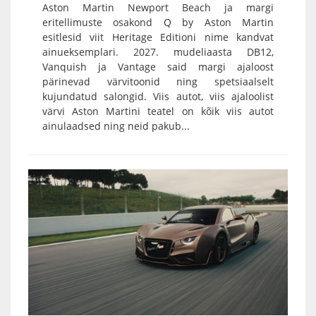
Aston Martin Newport Beach ja margi
eritellimuste osakond Q by Aston Martin
esitlesid viit Heritage Editioni nime kandvat
ainueksemplari. 2027. mudeliaasta DB12,
Vanquish ja Vantage said margi ajaloost
pärinevad värvitoonid ning spetsiaalselt
kujundatud salongid. Viis autot, viis ajaloolist
värvi Aston Martini teatel on kõik viis autot
ainulaadsed ning neid pakub...