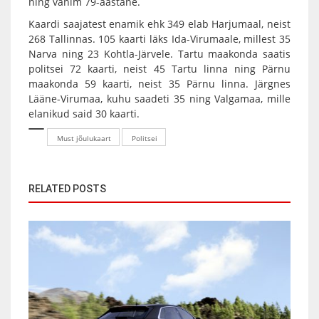
ning vanim 79-aastane.
Kaardi saajatest enamik ehk 349 elab Harjumaal, neist
268 Tallinnas. 105 kaarti läks Ida-Virumaale, millest 35
Narva ning 23 Kohtla-Järvele. Tartu maakonda saatis
politsei 72 kaarti, neist 45 Tartu linna ning Pärnu
maakonda 59 kaarti, neist 35 Pärnu linna. Järgnes
Lääne-Virumaa, kuhu saadeti 35 ning Valgamaa, mille
elanikud said 30 kaarti.
Must jõulukaart
Politsei
RELATED POSTS