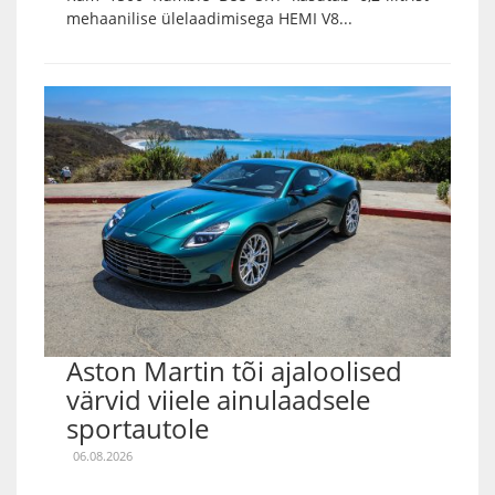
mehaanilise ülelaadimisega HEMI V8...
Aston Martin tõi ajaloolised
värvid viiele ainulaadsele
sportautole
06.08.2026