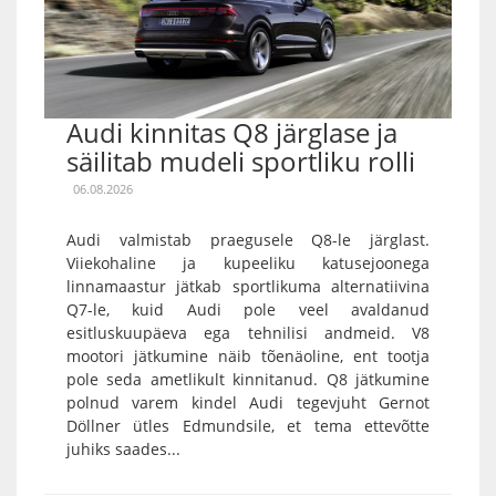
Audi kinnitas Q8 järglase ja
säilitab mudeli sportliku rolli
06.08.2026
Audi valmistab praegusele Q8-le järglast.
Viiekohaline ja kupeeliku katusejoonega
linnamaastur jätkab sportlikuma alternatiivina
Q7-le, kuid Audi pole veel avaldanud
esitluskuupäeva ega tehnilisi andmeid. V8
mootori jätkumine näib tõenäoline, ent tootja
pole seda ametlikult kinnitanud. Q8 jätkumine
polnud varem kindel Audi tegevjuht Gernot
Döllner ütles Edmundsile, et tema ettevõtte
juhiks saades...