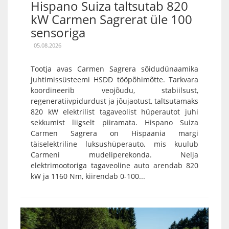
Hispano Suiza taltsutab 820
kW Carmen Sagrerat üle 100
sensoriga
05.08.2026
Tootja avas Carmen Sagrera sõidudünaamika
juhtimissüsteemi HSDD tööpõhimõtte. Tarkvara
koordineerib veojõudu, stabiilsust,
regeneratiivpidurdust ja jõujaotust, taltsutamaks
820 kW elektrilist tagaveolist hüperautot juhi
sekkumist liigselt piiramata. Hispano Suiza
Carmen Sagrera on Hispaania margi
täiselektriline luksushüperauto, mis kuulub
Carmeni mudeliperekonda. Nelja
elektrimootoriga tagaveoline auto arendab 820
kW ja 1160 Nm, kiirendab 0-100...