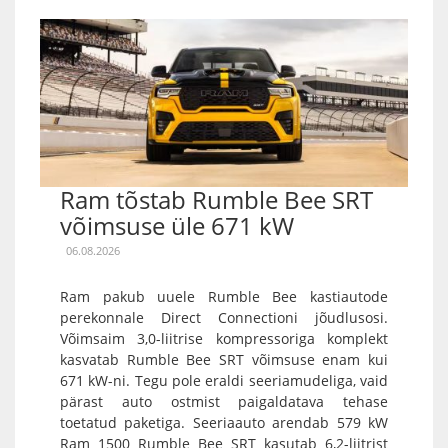
Ram tõstab Rumble Bee SRT
võimsuse üle 671 kW
06.08.2026
Ram pakub uuele Rumble Bee kastiautode
perekonnale Direct Connectioni jõudlusosi.
Võimsaim 3,0-liitrise kompressoriga komplekt
kasvatab Rumble Bee SRT võimsuse enam kui
671 kW-ni. Tegu pole eraldi seeriamudeliga, vaid
pärast auto ostmist paigaldatava tehase
toetatud paketiga. Seeriaauto arendab 579 kW
Ram 1500 Rumble Bee SRT kasutab 6,2-liitrist