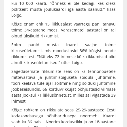
kui 10 000 kaarti. "Õnneks ei ole kedagi, kes oleks
politseilt musta jõulukaardi iga aasta saanud," lisas
Loigo.
Kõige enam ehk 15 liiklusalast väärtegu pani tänavu
toime 34-aastane mees. Varasematel aastatel on tal
olnud üksikuid rikkumisi.
Enim panid musta kaardi saajad toime
kiiruseületamisi, mis moodustasid 36% kõigist nende
rikkumistest. "Näiteks 72 inimese kõik rikkumised olid
ainult kiiruseületamised," ütles Loigo.
Sagedasemate rikkumiste seas on ka tehnonõuetele
mittevastava ja juhtimisõiguseta sõiduki juhtimine,
foori keelava tule ajal sõitmine ning sõiduki juhtimine
joobeseisundis. 66 korduvrikkujat põhjustasid viimase
aasta jooksul 71 liiklusõnnetust, milles sai vigastada 39
inimest.
Kõige rohkem on rikkujate seas 25-29-aastased Eesti
kodakondsusega põhiharidusega noormehi. Kaardi
saab ka 36 naist. Noorim korduvrikkuja on 18-aastane