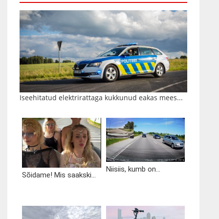
Iseehitatud elektrirattaga kukkunud eakas mees...
Niisiis, kumb on...
Sõidame! Mis saakski...