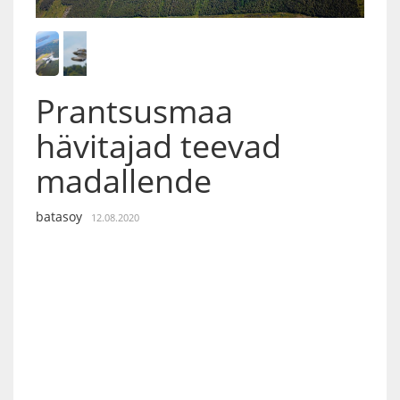
Prantsusmaa
hävitajad teevad
madallende
batasoy
12.08.2020