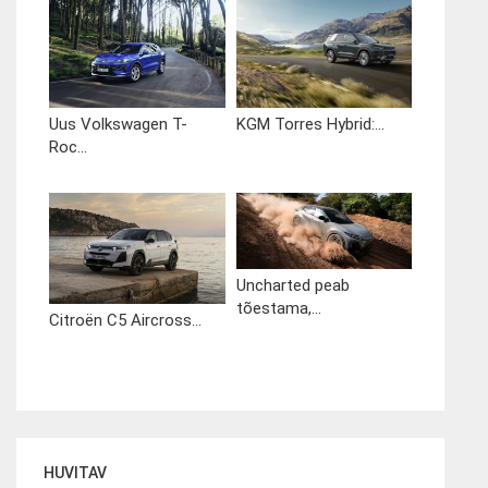
Uus Volkswagen T-
KGM Torres Hybrid:...
Roc...
Uncharted peab
tõestama,...
Citroën C5 Aircross...
HUVITAV