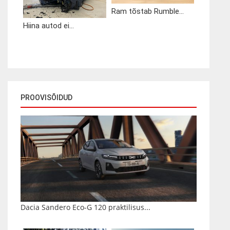
Ram tõstab Rumble...
Hiina autod ei...
PROOVISÕIDUD
Dacia Sandero Eco-G 120 praktilisus...