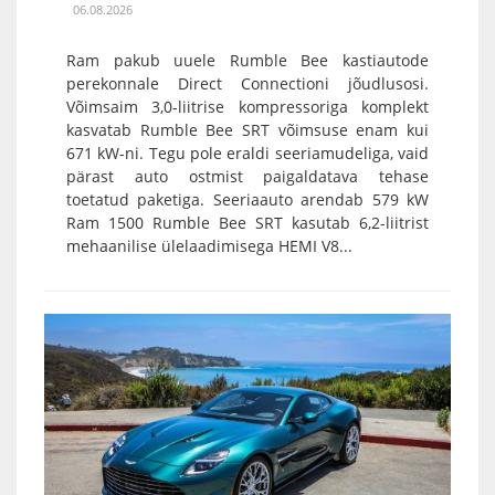
06.08.2026
Ram pakub uuele Rumble Bee kastiautode
perekonnale Direct Connectioni jõudlusosi.
Võimsaim 3,0-liitrise kompressoriga komplekt
kasvatab Rumble Bee SRT võimsuse enam kui
671 kW-ni. Tegu pole eraldi seeriamudeliga, vaid
pärast auto ostmist paigaldatava tehase
toetatud paketiga. Seeriaauto arendab 579 kW
Ram 1500 Rumble Bee SRT kasutab 6,2-liitrist
mehaanilise ülelaadimisega HEMI V8...