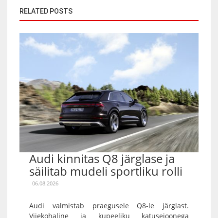
RELATED POSTS
Audi kinnitas Q8 järglase ja
säilitab mudeli sportliku rolli
06.08.2026
Audi valmistab praegusele Q8-le järglast.
Viiekohaline ja kupeeliku katusejoonega