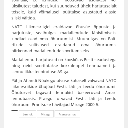
üksikutest taludest, kui suunduvad ühelt harjutusalalt
teisele, kuid võimalusel püütakse asustatud alasid
siiski vältida.
NATO liikmesriigid eraldavad õhuväe õppuste ja
harjutuste, sealhulgas madallendude läbiviimiseks
kindlad osad oma õhuruumist. Muuhulgas on Balti
riikide valitsused eraldanud oma õhuruumis
piirkonnad madallendude sooritamiseks.
Madallennu harjutused on kooskõlas Eesti seadustega
ning neid sooritatakse kokkuleppel Lennuameti ja
Lennuliiklusteeninduse AS-ga.
Põhja-Atlandi Nõukogu otsuse kohaselt valvavad NATO
liikmesriikide õhujõud Eesti, Läti ja Leedu õhuruumi.
Õhuturvet tagavad lennukid baseeruvad Ämari
lennubaasis. Praegu turvavad Eesti, Läti ja Leedu
õhuruumi Prantsuse hävitajad Mirage 2000-5.
Lennuk
Mirage
Prantsusmaa