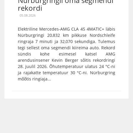
Nürburgringil oma segmendi
rekordi
05.08.2026
Elektriline Mercedes-AMG CLA 45 4MATIC+ läbis
Nürburgringi 20,832 km pikkuse Nordschleife
ringraja 7 minuti ja 32,070 sekundiga. Tulemus
tegi sellest oma segmendi kiireima auto. Rekord
sündis kohe esimesel katsel AMG
arendusinsener Kevin Berger sõitis rekordringi
28. juulil 2026. Õhutemperatuur ulatus 24 °C-ni
ja rajakatte temperatuur 30 °C-ni. Nürburgring
mõõtis ringiaja...