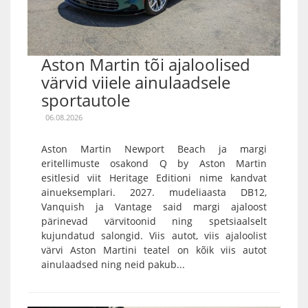
Aston Martin tõi ajaloolised
värvid viiele ainulaadsele
sportautole
06.08.2026
Aston Martin Newport Beach ja margi
eritellimuste osakond Q by Aston Martin
esitlesid viit Heritage Editioni nime kandvat
ainueksemplari. 2027. mudeliaasta DB12,
Vanquish ja Vantage said margi ajaloost
pärinevad värvitoonid ning spetsiaalselt
kujundatud salongid. Viis autot, viis ajaloolist
värvi Aston Martini teatel on kõik viis autot
ainulaadsed ning neid pakub...