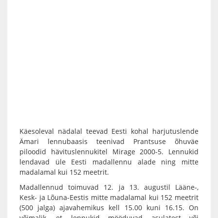
Käesoleval nädalal teevad Eesti kohal harjutuslende
Ämari lennubaasis teenivad Prantsuse õhuväe
piloodid hävituslennukitel Mirage 2000-5. Lennukid
lendavad üle Eesti madallennu alade ning mitte
madalamal kui 152 meetrit.
Madallennud toimuvad 12. ja 13. augustil Lääne-,
Kesk- ja Lõuna-Eestis mitte madalamal kui 152 meetrit
(500 jalga) ajavahemikus kell 15.00 kuni 16.15. On
võimalik, et lennukid mööduvad asulatest või