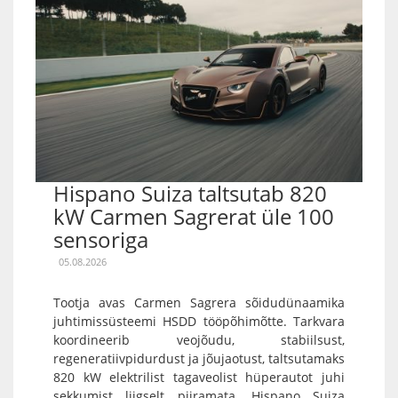
Hispano Suiza taltsutab 820
kW Carmen Sagrerat üle 100
sensoriga
05.08.2026
Tootja avas Carmen Sagrera sõidudünaamika
juhtimissüsteemi HSDD tööpõhimõtte. Tarkvara
koordineerib veojõudu, stabiilsust,
regeneratiivpidurdust ja jõujaotust, taltsutamaks
820 kW elektrilist tagaveolist hüperautot juhi
sekkumist liigselt piiramata. Hispano Suiza