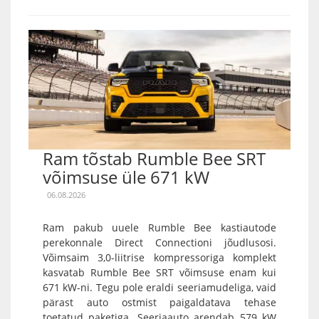
Ram tõstab Rumble Bee SRT
võimsuse üle 671 kW
06.08.2026
Ram pakub uuele Rumble Bee kastiautode
perekonnale Direct Connectioni jõudlusosi.
Võimsaim 3,0-liitrise kompressoriga komplekt
kasvatab Rumble Bee SRT võimsuse enam kui
671 kW-ni. Tegu pole eraldi seeriamudeliga, vaid
pärast auto ostmist paigaldatava tehase
toetatud paketiga. Seeriaauto arendab 579 kW