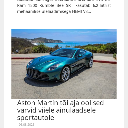
Ram 1500 Rumble Bee SRT kasutab 6,2-liitrist
mehaanilise ülelaadimisega HEMI V8...
Aston Martin tõi ajaloolised
värvid viiele ainulaadsele
sportautole
06.08.2026