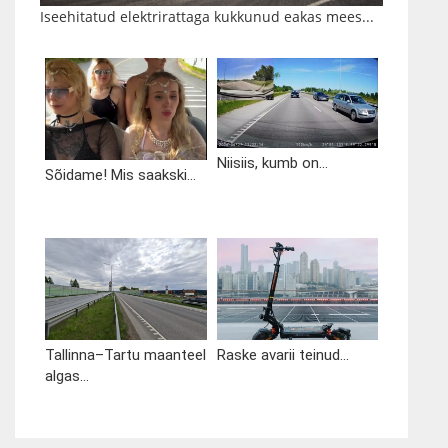
Iseehitatud elektrirattaga kukkunud eakas mees...
Niisiis, kumb on...
Sõidame! Mis saakski...
Tallinna–Tartu maanteel
Raske avarii teinud...
algas...