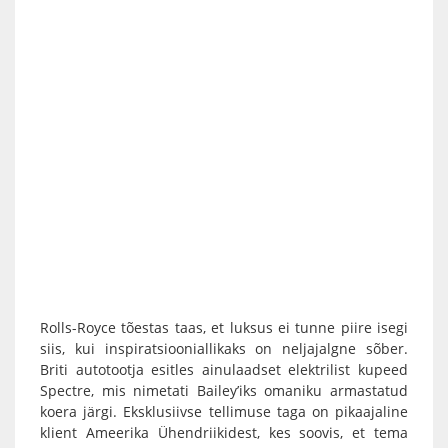
Rolls-Royce tõestas taas, et luksus ei tunne piire isegi
siis, kui inspiratsiooniallikaks on neljajalgne sõber.
Briti autotootja esitles ainulaadset elektrilist kupeed
Spectre, mis nimetati Bailey’iks omaniku armastatud
koera järgi. Eksklusiivse tellimuse taga on pikaajaline
klient Ameerika Ühendriikidest, kes soovis, et tema