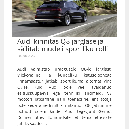
Audi kinnitas Q8 järglase ja
säilitab mudeli sportliku rolli
06.08.2026
Audi valmistab praegusele Q8-le järglast.
Viiekohaline ja kupeeliku katusejoonega
linnamaastur jätkab sportlikuma alternatiivina
Q7-le, kuid Audi pole veel avaldanud
esitluskuupäeva ega tehnilisi andmeid. V8
mootori jätkumine näib tõenäoline, ent tootja
pole seda ametlikult kinnitanud. Q8 jätkumine
polnud varem kindel Audi tegevjuht Gernot
Döllner ütles Edmundsile, et tema ettevõtte
juhiks saades...