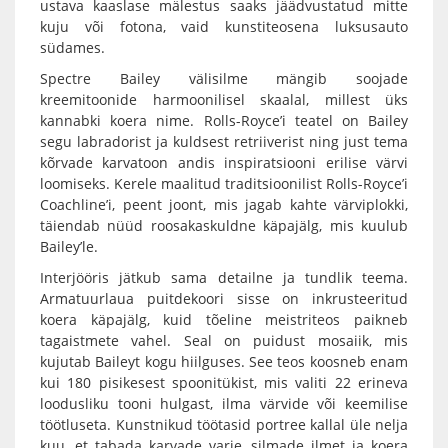
ustava kaaslase mälestus saaks jäädvustatud mitte
kuju või fotona, vaid kunstiteosena luksusauto
südames.
Spectre Bailey välisilme mängib soojade
kreemitoonide harmoonilisel skaalal, millest üks
kannabki koera nime. Rolls-Royce’i teatel on Bailey
segu labradorist ja kuldsest retriiverist ning just tema
kõrvade karvatoon andis inspiratsiooni erilise värvi
loomiseks. Kerele maalitud traditsioonilist Rolls-Royce’i
Coachline’i, peent joont, mis jagab kahte värviplokki,
täiendab nüüd roosakaskuldne käpajälg, mis kuulub
Bailey’le.
Interjööris jätkub sama detailne ja tundlik teema.
Armatuurlaua puitdekoori sisse on inkrusteeritud
koera käpajälg, kuid tõeline meistriteos paikneb
tagaistmete vahel. Seal on puidust mosaiik, mis
kujutab Baileyt kogu hiilguses. See teos koosneb enam
kui 180 pisikesest spoonitükist, mis valiti 22 erineva
loodusliku tooni hulgast, ilma värvide või keemilise
töötluseta. Kunstnikud töötasid portree kallal üle nelja
kuu, et tabada karvade varje, silmade ilmet ja koera