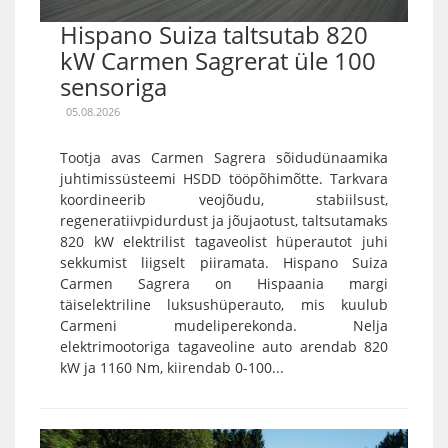
Hispano Suiza taltsutab 820
kW Carmen Sagrerat üle 100
sensoriga
05.08.2026
Tootja avas Carmen Sagrera sõidudünaamika
juhtimissüsteemi HSDD tööpõhimõtte. Tarkvara
koordineerib veojõudu, stabiilsust,
regeneratiivpidurdust ja jõujaotust, taltsutamaks
820 kW elektrilist tagaveolist hüperautot juhi
sekkumist liigselt piiramata. Hispano Suiza
Carmen Sagrera on Hispaania margi
täiselektriline luksushüperauto, mis kuulub
Carmeni mudeliperekonda. Nelja
elektrimootoriga tagaveoline auto arendab 820
kW ja 1160 Nm, kiirendab 0-100...