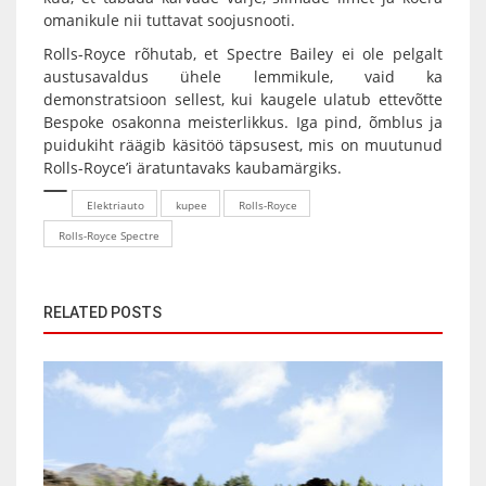
omanikule nii tuttavat soojusnooti.
Rolls-Royce rõhutab, et Spectre Bailey ei ole pelgalt
austusavaldus ühele lemmikule, vaid ka
demonstratsioon sellest, kui kaugele ulatub ettevõtte
Bespoke osakonna meisterlikkus. Iga pind, õmblus ja
puidukiht räägib käsitöö täpsusest, mis on muutunud
Rolls-Royce’i äratuntavaks kaubamärgiks.
Elektriauto
kupee
Rolls-Royce
Rolls-Royce Spectre
RELATED POSTS