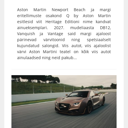
Aston Martin Newport Beach ja margi
eritellimuste osakond Q by Aston Martin
esitlesid viit Heritage Editioni nime kandvat
ainueksemplari. 2027. mudeliaasta DB12,
Vanquish ja Vantage said margi ajaloost
pärinevad värvitoonid ning spetsiaalselt
kujundatud salongid. Viis autot, viis ajaloolist
värvi Aston Martini teatel on kõik viis autot
ainulaadsed ning neid pakub...