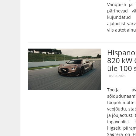
Vanquish ja 
pärinevad vä
kujundatud 
ajaloolist vär
viis autot ain
Hispano 
820 kW 
üle 100 
05.08.2026
Tootja a
sõidudünaam
tööpõhimõtt
veojõudu, stab
ja jõujaotust,
tagaveolist
liigselt pii
Sagrera on Hi