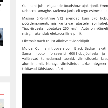
G
Cullinani juhti väljaande Roadshow ajakirjanik Emme
.
Rebecca Donaghe. Mõlema jaoks oli tegu esimese Reb
Masina 6,75-liitrine V12 arendab kuni 570 ho
pöördemomenti, mis kantakse ratastele läbi kahek
Tippkiiruseks lubatakse 250 km/h. Auto on võimeli
märgil rakendub elektrooniline piirik.
Pikemalt näeb rallist allolevalt videoklipilt.
.
Muide, Cullinani tippversiooni Black Badge hakat
Sama mootor forsseeriti 600-hobujõuliseks ja 
valitsevad tumedamad toonid, viimistluseks kasu
alumiiniumit. Nahaga viimistletud lakke integreeri
tekitavad tähistaeva efekti.