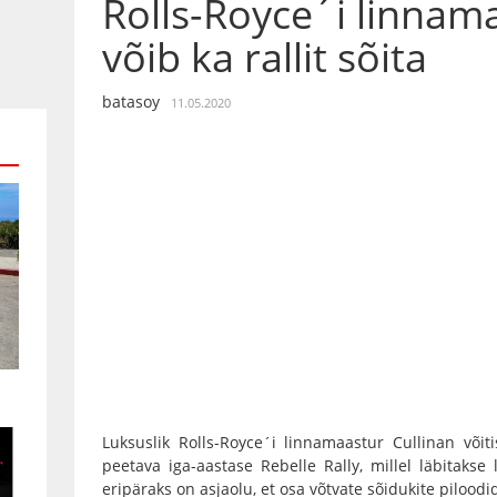
Rolls-Royce´i linnam
võib ka rallit sõita
batasoy
11.05.2020
Luksuslik Rolls-Royce´i linnamaastur Cullinan võit
peetava iga-aastase Rebelle Rally, millel läbitakse 
eripäraks on asjaolu, et osa võtvate sõidukite pilood