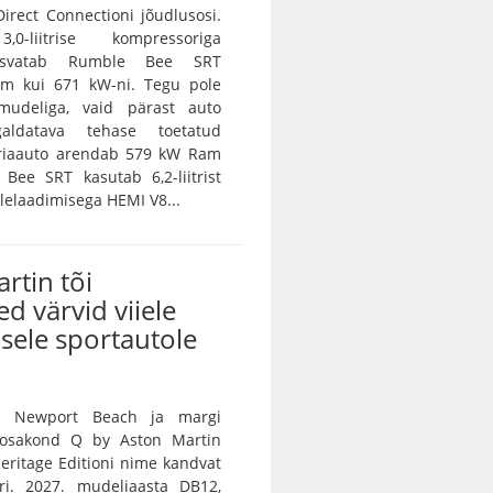
irect Connectioni jõudlusosi.
0-liitrise kompressoriga
asvatab Rumble Bee SRT
m kui 671 kW-ni. Tegu pole
amudeliga, vaid pärast auto
galdatava tehase toetatud
eriaauto arendab 579 kW Ram
Bee SRT kasutab 6,2-liitrist
lelaadimisega HEMI V8...
rtin tõi
ed värvid viiele
sele sportautole
n Newport Beach ja margi
e osakond Q by Aston Martin
 Heritage Editioni nime kandvat
ri. 2027. mudeliaasta DB12,