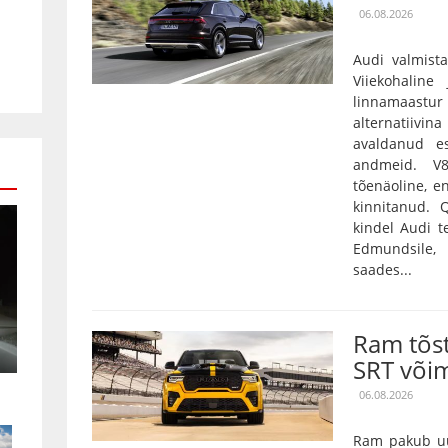
06.08.2026
Audi valmista
Viiekohaline
linnamaas
alternatiivin
avaldanud es
andmeid. V
tõenäoline, e
kinnitanud.
kindel Audi t
Edmundsile,
saades...
Ram tõs
SRT või
06.08.2026
Ram pakub uu