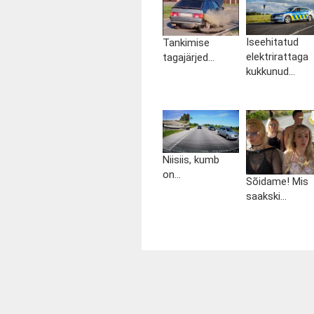
Iseehitatud
Tankimise
elektrirattaga
tagajärjed...
kukkunud...
Niisiis, kumb
on...
Sõidame! Mis
saakski...