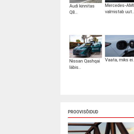
Mercedes-AM
Audi kinnitas
valmistab uut..
Q8...
Vaata, miks ei..
Nissan Qashqai
läbis...
PROOVISÕIDUD