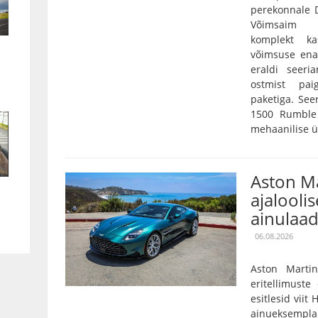
perekonnale D
Võimsaim 3,
komplekt k
võimsuse ena
eraldi seeri
ostmist pai
paketiga. Se
1500 Rumble 
mehaanilise ü
Aston Ma
ajaloolis
ainulaad
06.08.2026
Aston Marti
eritellimust
esitlesid viit
ainueksempla