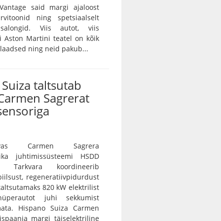
Vantage said margi ajaloost
rvitoonid ning spetsiaalselt
salongid. Viis autot, viis
vi Aston Martini teatel on kõik
ulaadsed ning neid pakub...
Suiza taltsutab
Carmen Sagrerat
sensoriga
vas Carmen Sagrera
ika juhtimissüsteemi HSDD
e. Tarkvara koordineerib
iilsust, regeneratiivpidurdust
 taltsutamaks 820 kW elektrilist
 hüperautot juhi sekkumist
ramata. Hispano Suiza Carmen
spaania margi täiselektriline