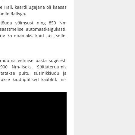
 Hall, kaardilugejana oli kaasas
elle Rallyga.
bujõudu võimsust ning 850 Nm
saastmelise automaatkäigukasti.
ne ka enamaks, kuid just sellel
i müüma eelmise aasta sügisest.
900 Nm-liseks. Sõitjateruumis
tatakse puitu, süsinikkiudu ja
takse kiudoptilised kaablid, mis