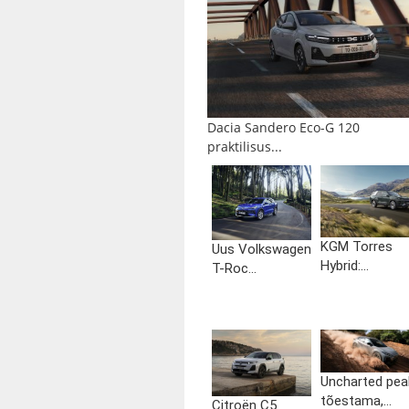
Dacia Sandero Eco-G 120
praktilisus...
KGM Torres
Uus Volkswagen
Hybrid:...
T-Roc...
Uncharted pea
tõestama,...
Citroën C5