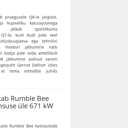
b praegusele Q8-le järglast.
 ja kupeeliku katusejoonega
tur jätkab sportlikuma
a Q7-le, kuid Audi pole veel
itluskuupäeva ega tehnilisi
8 mootori jätkumine näib
nt tootja pole seda ametlikult
 Q8 jätkumine polnud varem
egevjuht Gernot Döllner ütles
 et tema ettevõtte juhiks
tab Rumble Bee
msuse üle 671 kW
ele Rumble Bee kastiautode