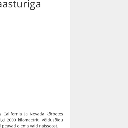
aasturiga
is California ja Nevada kõrbetes
ligi 2000 kilomeetrit. Võidusõidu
id peavad olema vaid naissoost.