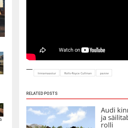
linnamaastur
Rolls-Royce Cullinan
ралли
RELATED POSTS
Audi kin
ja säilit
b
rolli